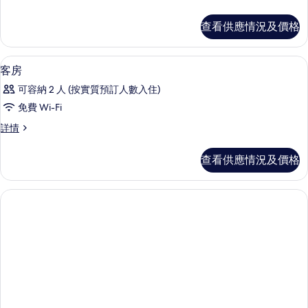
客
房
房
詳
查看供應情況及價格
情
的
相
書桌、熨斗/熨衫板、免費 Wi-Fi、床單
載
1
客房
片
入
可容納 2 人 (按實質預訂人數入住)
所
免費 Wi-Fi
有
客
詳情
客
房
房
詳
查看供應情況及價格
情
的
相
片