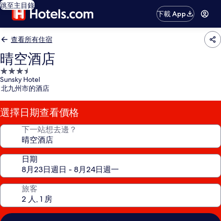
跳至主目錄
下載 App
查看所有住宿
晴空酒店
3.5
Sunsky Hotel
星
北九州市的酒店
級
住
選擇日期查看價格
宿
下一站想去邊？
日期
旅客