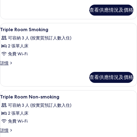
Triple
Room
Room
查看供應情況及價格
Non-
Non-
smoking
smoking
詳
的
書桌、熨斗/熨衫板、免費 Wi-Fi、床單
載
1
情
Triple Room Smoking
相
入
可容納 3 人 (按實質預訂人數入住)
片
所
2 張單人床
有
免費 Wi-Fi
Triple
Triple
詳情
Room
Room
Smoking
Smoking
查看供應情況及價格
的
詳
情
相
書桌、熨斗/熨衫板、免費 Wi-Fi、床單
載
片
1
Triple Room Non-smoking
入
可容納 3 人 (按實質預訂人數入住)
所
2 張單人床
有
免費 Wi-Fi
Triple
Triple
詳情
Room
Room