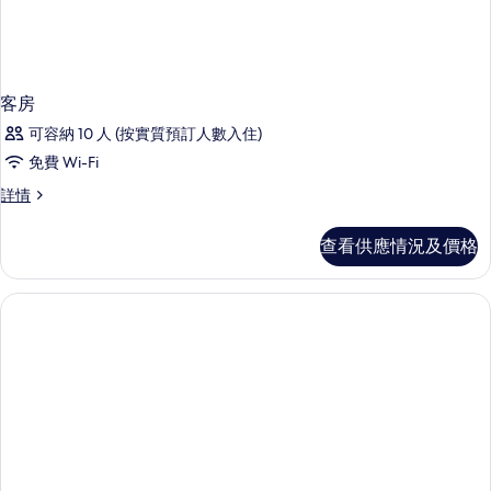
客房
可容納 10 人 (按實質預訂人數入住)
免費 Wi-Fi
客
詳情
房
詳
查看供應情況及價格
情