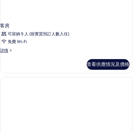
客房
可容納 5 人 (按實質預訂人數入住)
免費 Wi-Fi
客
詳情
房
詳
查看供應情況及價格
情