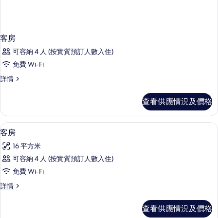
客房
可容納 4 人 (按實質預訂人數入住)
免費 Wi-Fi
客
詳情
房
詳
查看供應情況及價格
情
書桌、熨斗/熨衫板、免費 Wi-Fi、床單
載
3
客房
入
16 平方米
所
可容納 4 人 (按實質預訂人數入住)
有
免費 Wi-Fi
客
客
詳情
房
房
的
詳
查看供應情況及價格
情
相