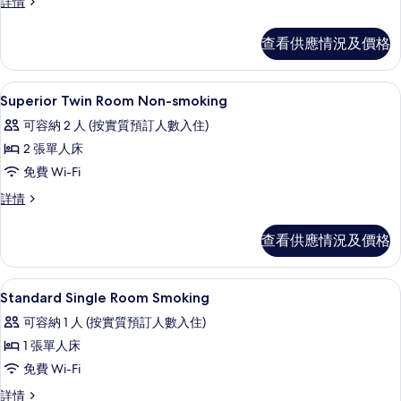
Standard
詳情
Semi-
Semi-
double
double
查看供應情況及價格
Room
Room
Non-
Non-
smoking
smoking
書桌、熨斗/熨衫板、免費 Wi-Fi、床單
載
1
詳
Superior Twin Room Non-smoking
的
入
情
可容納 2 人 (按實質預訂人數入住)
相
所
2 張單人床
片
有
免費 Wi-Fi
Superior
Superior
詳情
Twin
Twin
Room
Room
查看供應情況及價格
Non-
Non-
smoking
smoking
詳
的
書桌、熨斗/熨衫板、免費 Wi-Fi、床單
載
1
情
Standard Single Room Smoking
相
入
可容納 1 人 (按實質預訂人數入住)
片
所
1 張單人床
有
免費 Wi-Fi
Standard
Standard
詳情