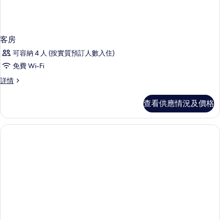
客房
可容納 4 人 (按實質預訂人數入住)
免費 Wi-Fi
客
詳情
房
詳
查看供應情況及價格
情