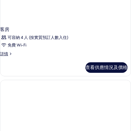
客房
可容納 4 人 (按實質預訂人數入住)
免費 Wi-Fi
客
詳情
房
詳
查看供應情況及價格
情