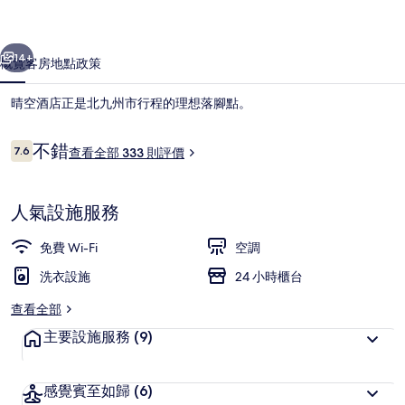
集
一個
下一個
14+
概覽
客房
地點
政策
晴空酒店正是北九州市行程的理想落腳點。
評
不錯
7.6
查看全部 333 則評價
7.6 分，滿分 10 分，
價
人氣設施服務
免費 Wi-Fi
空調
外部細節
洗衣設施
24 小時櫃台
查看全部
主要設施服務
(9)
感覺賓至如歸
(6)