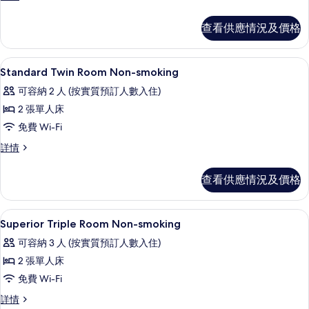
Single
Single
Room
Room
查看供應情況及價格
Smoking
Smoking
詳
的
情
書桌、熨斗/熨衫板、免費 Wi-Fi、床單
載
相
1
Standard Twin Room Non-smoking
入
片
可容納 2 人 (按實質預訂人數入住)
所
2 張單人床
有
免費 Wi-Fi
Standard
Standard
詳情
Twin
Twin
Room
Room
查看供應情況及價格
Non-
Non-
smoking
smoking
詳
的
書桌、熨斗/熨衫板、免費 Wi-Fi、床單
載
1
情
Superior Triple Room Non-smoking
相
入
可容納 3 人 (按實質預訂人數入住)
片
所
2 張單人床
有
免費 Wi-Fi
Superior
Superior
詳情
Triple