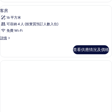
書桌、熨斗/熨衫板、免費 Wi-Fi、床單
載
2
客房
入
16 平方米
所
可容納 4 人 (按實質預訂人數入住)
有
免費 Wi-Fi
客
客
詳情
房
房
的
詳
查看供應情況及價格
情
相
片