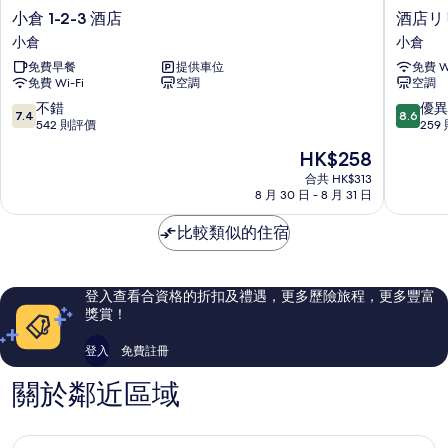
小
酒
小倉 1-2-3 酒店
酒店リ
倉
店
小倉
小倉
1-
リ
免費早餐
提供車位
免費 Wi
2-
リ
免費 Wi-Fi
空調
空調
3
ー
酒
フ
7.4
8.6
不錯
優異
7.4
8.6
店
小
分
分
542 則評價
259
小
倉
(滿
(滿
現
HK$258
倉
ANNEX
分
分
售
小
為
為
合共 HK$313
HK$258
8 月 30 日 - 8 月 31 日
倉
10
10
分)，
分)，
比較類似的住宿
不
優
錯，
異，
542
259
則
則
登入查看合資格的折扣及禮遇，更多歷險旅程，更多豐富
評
評
獎賞！
價
價
篇
篇
登入
免費註冊
評
評
價
價
關於鄰近區域