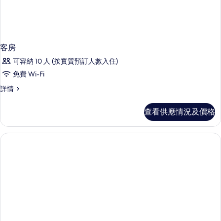
客房
可容納 10 人 (按實質預訂人數入住)
免費 Wi-Fi
客
詳情
房
詳
查看供應情況及價格
情