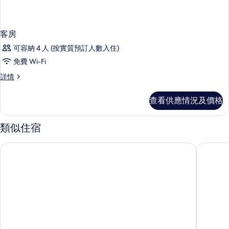
客房
可容納 4 人 (按實質預訂人數入住)
免費 Wi-Fi
客
詳情
房
詳
查看供應情況及價格
情
類似住宿
小倉 1-2-3 酒店
酒店リリ