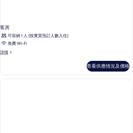
客房
可容納 1 人 (按實質預訂人數入住)
免費 Wi-Fi
客
詳情
房
詳
查看供應情況及價格
情