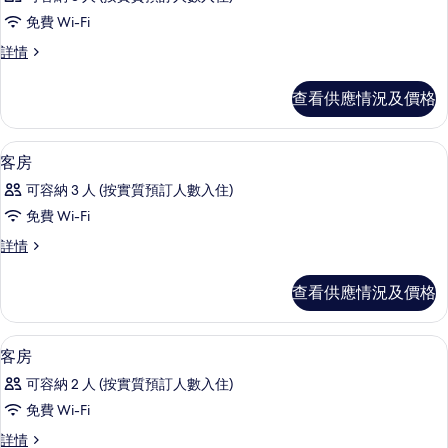
所
免費 Wi-Fi
有
客
詳情
客
房
房
詳
查看供應情況及價格
情
的
相
書桌、熨斗/熨衫板、免費 Wi-Fi、床單
載
1
客房
片
入
可容納 3 人 (按實質預訂人數入住)
所
免費 Wi-Fi
有
客
詳情
客
房
房
詳
查看供應情況及價格
情
的
相
書桌、熨斗/熨衫板、免費 Wi-Fi、床單
載
1
客房
片
入
可容納 2 人 (按實質預訂人數入住)
所
免費 Wi-Fi
有
客
詳情