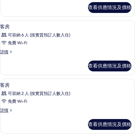
Non-
Non-
查看供應情況及價格
smoking
smoking
詳
的
情
書桌、熨斗/熨衫板、免費 Wi-Fi、床單
載
相
1
客房
入
片
可容納 6 人 (按實質預訂人數入住)
所
免費 Wi-Fi
有
客
詳情
客
房
房
詳
查看供應情況及價格
情
的
相
書桌、熨斗/熨衫板、免費 Wi-Fi、床單
載
1
客房
片
入
可容納 2 人 (按實質預訂人數入住)
所
免費 Wi-Fi
有
客
詳情
客
房
房
詳
查看供應情況及價格
情
的