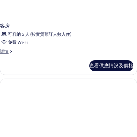
客房
可容納 5 人 (按實質預訂人數入住)
免費 Wi-Fi
客
詳情
房
詳
查看供應情況及價格
情