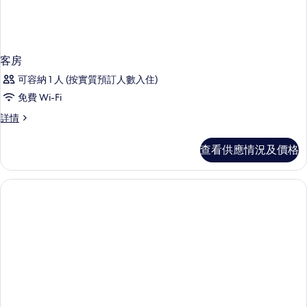
客房
可容納 1 人 (按實質預訂人數入住)
免費 Wi-Fi
客
詳情
房
詳
查看供應情況及價格
情