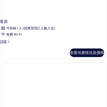
客房
可容納 1 人 (按實質預訂人數入住)
免費 Wi-Fi
客
詳情
房
詳
查看供應情況及價格
情