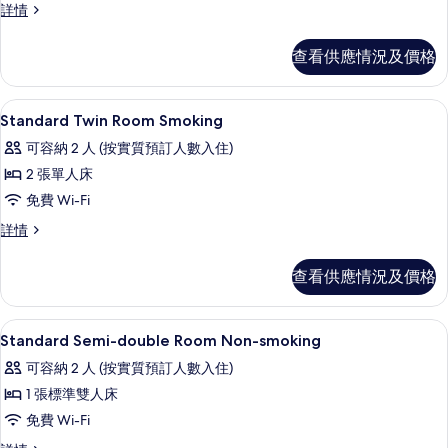
Standard
詳情
Semi-
Semi-
double
double
查看供應情況及價格
Room
Room
Smoking
Smoking
詳
的
書桌、熨斗/熨衫板、免費 Wi-Fi、床單
載
1
情
Standard Twin Room Smoking
相
入
可容納 2 人 (按實質預訂人數入住)
片
所
2 張單人床
有
免費 Wi-Fi
Standard
Standard
詳情
Twin
Twin
Room
Room
查看供應情況及價格
Smoking
Smoking
詳
的
情
書桌、熨斗/熨衫板、免費 Wi-Fi、床單
載
相
1
Standard Semi-double Room Non-smoking
入
片
可容納 2 人 (按實質預訂人數入住)
所
1 張標準雙人床
有
免費 Wi-Fi
Standard