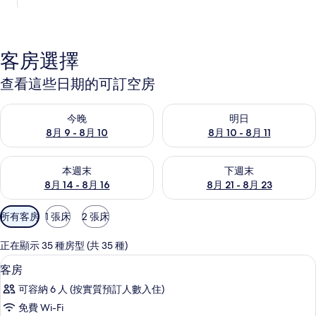
客房選擇
查看這些日期的可訂空房
查看今晚 8月 9 - 8月 10的可訂空房
查看明日 8月 10 - 8月 11的可
今晚
明日
8月 9 - 8月 10
8月 10 - 8月 11
查看本週末 8月 14 - 8月 16的可訂空房
查看下週末 8月 21 - 8月 23
本週末
下週末
8月 14 - 8月 16
8月 21 - 8月 23
可
所有客房
1 張床
2 張床
用
嘅
正在顯示 35 種房型 (共 35 種)
客
書桌、熨斗/熨衫板、免費 Wi-Fi、床單
載
1
客房
房
入
篩
可容納 6 人 (按實質預訂人數入住)
所
選
免費 Wi-Fi