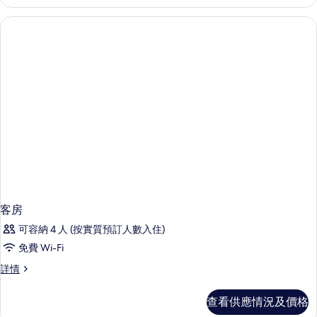
片
客房
可容納 4 人 (按實質預訂人數入住)
免費 Wi-Fi
客
詳情
房
詳
查看供應情況及價格
情