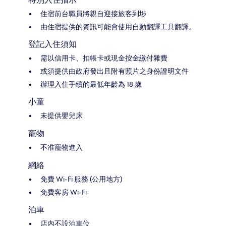
住宿前台職員將親自迎接旅客到埗
由住宿提供的資訊可能會使用自動翻譯工具翻譯。
登記入住須知
需以信用卡、扣帳卡或現金按金繳付雜費
或須提供由政府發出且附有照片之身份證明文件
辦理入住手續的最低年齡為 18 歲
小童
未提供嬰兒床
寵物
不准寵物進入
網絡
免費 Wi-Fi 服務 (公用地方)
免費客房 Wi-Fi
泊車
店內不設泊車位