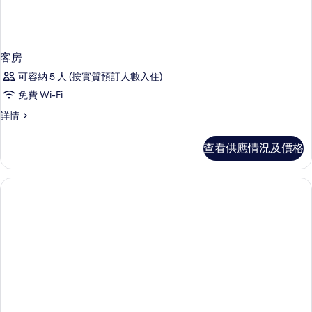
客房
可容納 5 人 (按實質預訂人數入住)
免費 Wi-Fi
客
詳情
房
詳
查看供應情況及價格
情