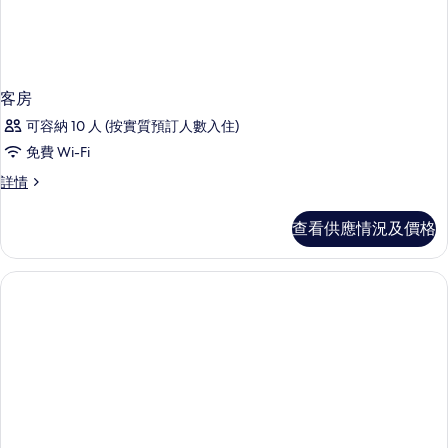
客房
可容納 10 人 (按實質預訂人數入住)
免費 Wi-Fi
客
詳情
房
詳
查看供應情況及價格
情