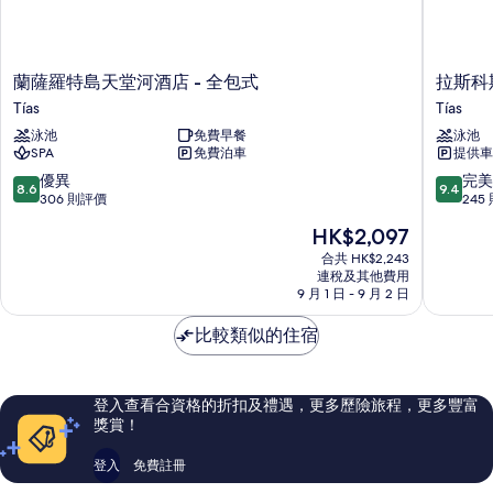
蘭
拉
蘭薩羅特島天堂河酒店 - 全包式
拉斯科
薩
斯
Tías
Tías
羅
科
泳池
免費早餐
泳池
特
斯
SPA
免費泊車
提供車
島
塔
天
斯
8.6
9.4
優異
完美
8.6
9.4
堂
酒
分
分
306 則評價
245
河
店
(滿
(滿
現
HK$2,097
酒
Tías
分
分
售
店
為
為
合共 HK$2,243
HK$2,097
-
連稅及其他費用
10
10
9 月 1 日 - 9 月 2 日
全
分)，
分)，
包
優
完
比較類似的住宿
式
異，
美，
Tías
306
245
則
則
評
評
登入查看合資格的折扣及禮遇，更多歷險旅程，更多豐富
價
價
獎賞！
篇
篇
評
評
登入
免費註冊
價
價