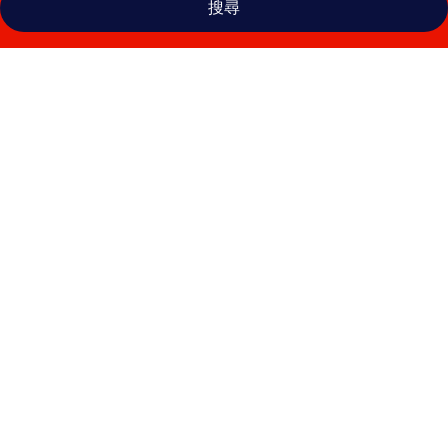
搜尋
蘭
薩
羅
特
鄉
村