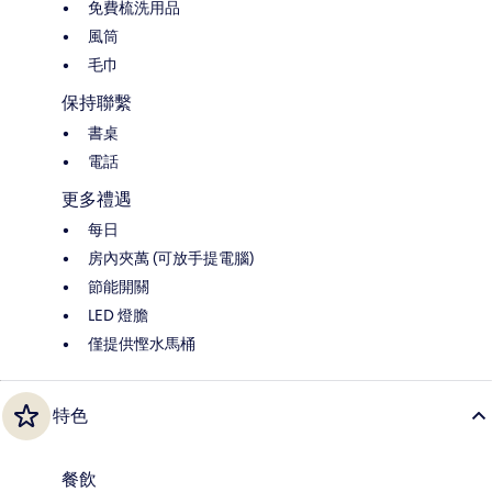
免費梳洗用品
風筒
毛巾
保持聯繫
書桌
電話
更多禮遇
每日
房內夾萬 (可放手提電腦)
節能開關
LED 燈膽
僅提供慳水馬桶
特色
餐飲