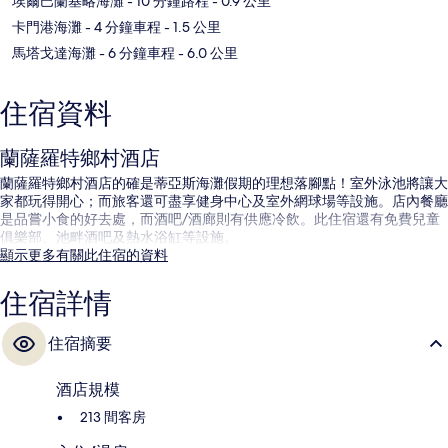
埃爾巴蘭基略海灘
- 10 分鐘路程
- 0.9 公里
卡門港海灘
- 4 分鐘車程
- 1.5 公里
馬塔戈達海灘
- 6 分鐘車程
- 6.0 公里
住宿資料
蘭薩羅特鄉村酒店
蘭薩羅特鄉村酒店的確是蒂亞斯海灘假期的理想落腳點！室外泳池將讓大
家都玩得開心；而旅客還可盡享健身中心及室外網球場等設施。店內餐廳
是品嘗小食的好去處，而酒吧/酒廊則有供應冷飲。此住宿還有免費兒童
俱樂部、池畔酒吧及熱水浴缸等設施。
顯示更多有關此住宿的資料
住宿詳情
住宿摘要
酒店規模
213 間客房