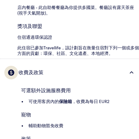
店內餐廳 - 此自助餐餐廳為你提供多國菜。餐廳設有露天茶座
(視乎天氣開放)。
獎項及聯盟
住宿通過環保認證
此住宿已參加Travellife，該計劃旨在衡量住宿對下列一個或多個
方面的貢獻：環保、社區、文化遺產、本地經濟。
收費及政策
可選額外設施服務費用
可使用客房內的
保險箱
，收費為每日 EUR2
寵物
輔助動物豁免收費
政策