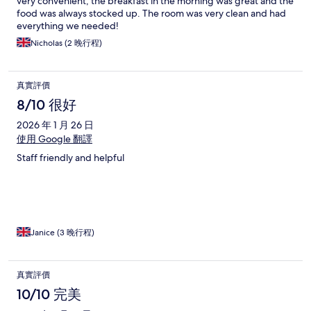
very convenient, the breakfast in the morning was great and the
food was always stocked up. The room was very clean and had
everything we needed!
Nicholas (2 晚行程)
真實評價
8/10 很好
2026 年 1 月 26 日
使用 Google 翻譯
Staff friendly and helpful
Janice (3 晚行程)
真實評價
10/10 完美