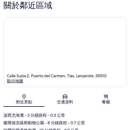
關於鄰近區域
Calle Suiza 2, Puerto del Carmen, Tías, Lanzarote, 35510
顯示地圖
地圖
附近景點
交通資料
餐廳
波西尤海灘
- 3 分鐘路程
- 0.3 公里
蘭喬德克薩斯動物公園
- 8 分鐘路程
- 0.7 公里