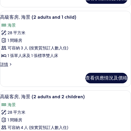
房
adults
(2
and
adults
羽絨被、房內夾萬、書桌、遮光窗簾/
載
2
10
and
高級客房, 海景 (2 adults and 1 child)
入
children)
2
海景
children)
的
所
詳
28 平方米
相
有
情
1 間睡房
片
高
可容納 3 人 (按實質預訂人數入住)
級
1 張單人床及 1 張標準雙人床
客
高
詳情
房,
級
海
客
查看供應情況及價格
房,
景
海
(2
景
羽絨被、房內夾萬、書桌、遮光窗簾/
載
10
(2
adults
高級客房, 海景 (2 adults and 2 children)
入
adults
and
海景
and
所
1
1
28 平方米
有
child)
child)
1 間睡房
詳
的
高
情
可容納 4 人 (按實質預訂人數入住)