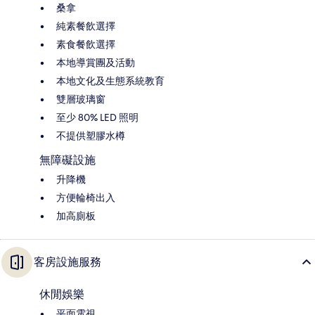
桑拿
純素餐飲選擇
素食餐飲選擇
本地導賞團及活動
本地文化及生態系統教育
雙層玻璃窗
至少 80% LED 照明
不提供塑膠水樽
無障礙設施
升降機
方便輪椅出入
加高廁板
客房設施服務
休閒娛樂
平面電視