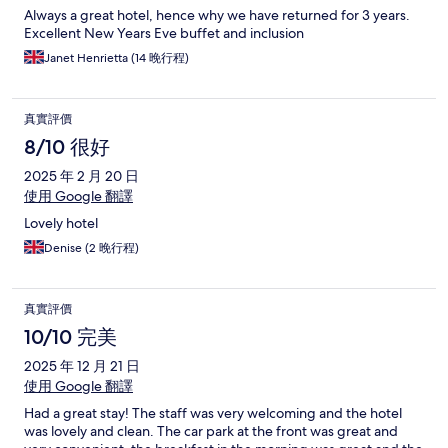
Always a great hotel, hence why we have returned for 3 years.
Excellent New Years Eve buffet and inclusion
Janet Henrietta (14 晚行程)
真實評價
8/10 很好
2025 年 2 月 20 日
使用 Google 翻譯
Lovely hotel
Denise (2 晚行程)
真實評價
10/10 完美
2025 年 12 月 21 日
使用 Google 翻譯
Had a great stay! The staff was very welcoming and the hotel
was lovely and clean. The car park at the front was great and