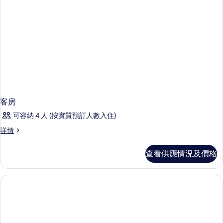
詳
住
情
的
相
片
客房
可容納 4 人 (按實質預訂人數入住)
客
詳情
房
詳
查看供應情況及價格
情