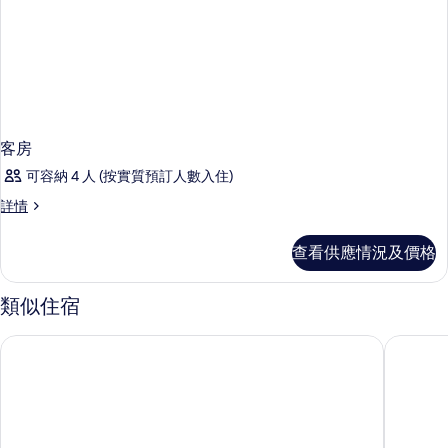
客房
可容納 4 人 (按實質預訂人數入住)
客
詳情
房
詳
查看供應情況及價格
情
類似住宿
蘭薩羅特島天堂河酒店 - 全包式
拉斯科斯