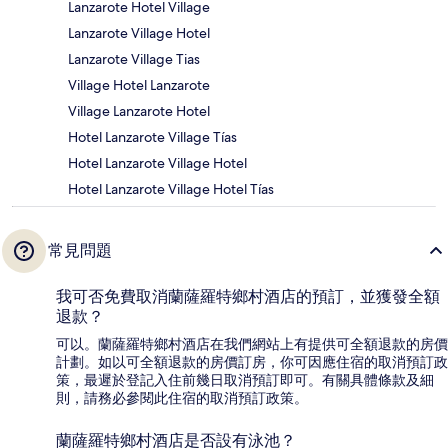
Lanzarote Hotel Village
Lanzarote Village Hotel
Lanzarote Village Tias
Village Hotel Lanzarote
Village Lanzarote Hotel
Hotel Lanzarote Village Tías
Hotel Lanzarote Village Hotel
Hotel Lanzarote Village Hotel Tías
常見問題
我可否免費取消蘭薩羅特鄉村酒店的預訂，並獲發全額
退款？
可以。蘭薩羅特鄉村酒店在我們網站上有提供可全額退款的房價
計劃。如以可全額退款的房價訂房，你可因應住宿的取消預訂政
策，最遲於登記入住前幾日取消預訂即可。有關具體條款及細
則，請務必參閱此住宿的取消預訂政策。
蘭薩羅特鄉村酒店是否設有泳池？