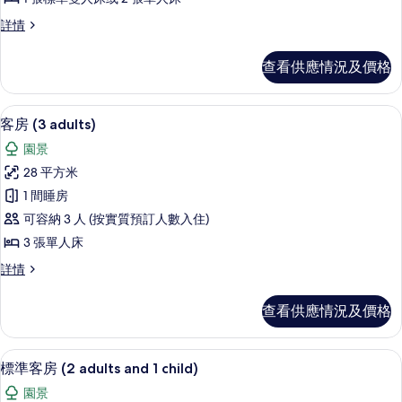
級
高
詳情
雙
級
人
雙
查看供應情況及價格
人
房
房
的
詳
羽絨被、房內夾萬、書桌、遮光窗簾/
載
9
情
客房 (3 adults)
相
入
片
園景
所
28 平方米
有
1 間睡房
客
可容納 3 人 (按實質預訂人數入住)
房
3 張單人床
(3
客
詳情
adults)
房
的
(3
查看供應情況及價格
adults)
相
詳
片
情
羽絨被、房內夾萬、書桌、遮光窗簾/
載
9
標準客房 (2 adults and 1 child)
入
園景