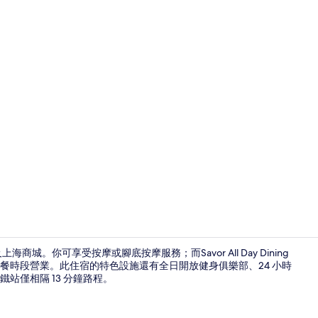
運動設施
。你可享受按摩或腳底按摩服務；而Savor All Day Dining
晚餐時段營業。此住宿的特色設施還有全日開放健身俱樂部、24 小時
站僅相隔 13 分鐘路程。
外觀