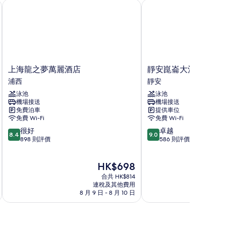
上海龍之夢萬麗酒店
靜安崑崙大酒店
上
靜
上海龍之夢萬麗酒店
靜安崑崙大酒店
海
安
浦西
靜安
龍
崑
泳池
泳池
之
崙
機場接送
機場接送
夢
大
免費泊車
提供車位
萬
酒
免費 Wi-Fi
免費 Wi-Fi
麗
店
8.4
9.0
很好
卓越
酒
靜
8.4
9.0
分
分
898 則評價
586 則評價
店
安
(滿
(滿
浦
分
分
西
現
HK$698
為
為
售
10
10
合共 HK$814
HK$698
分)，
分)，
連稅及其他費用
8 月 9 日 - 8 月 10 日
8 
很
卓
好，
越，
898
586
則
則