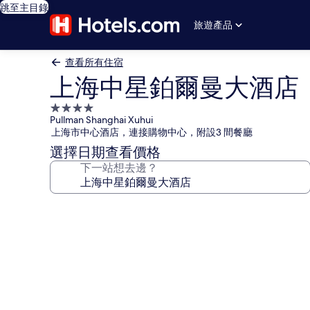
跳至主目錄
旅遊產品
查看所有住宿
上海中星鉑爾曼大酒店
4.0
Pullman Shanghai Xuhui
星
上海市中心酒店，連接購物中心，附設3 間餐廳
級
選擇日期查看價格
住
下一站想去邊？
宿
上
海
中
星
鉑