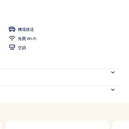
園景、天天營業
機場接送
免費 Wi-Fi
空調