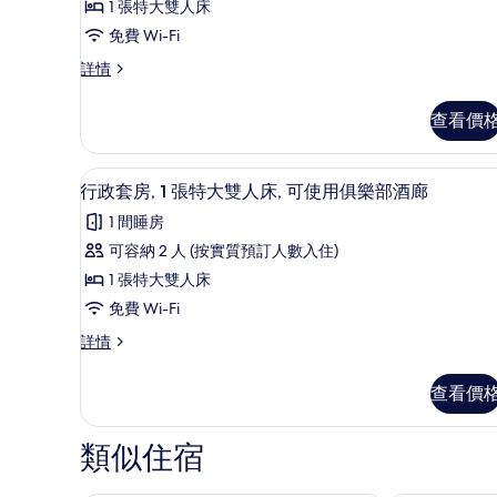
房,
1 張特大雙人床
部
樂
酒
1
免費 Wi-Fi
部
廊
張
(Executive,
高
詳情
酒
High
級
特
廊
Floor)
客
大
查看價
詳
房,
(Executive,
情
雙
1
High
張
人
迷你吧、房內夾萬、書桌、手
載
Floor)
4
特
行政套房, 1 張特大雙人床, 可使用俱樂部酒廊
床,
入
大
的
1 間睡房
雙
城
所
相
人
可容納 2 人 (按實質預訂人數入住)
市
有
床,
片
1 張特大雙人床
城
景
行
市
免費 Wi-Fi
的
政
景
行
詳情
詳
相
套
政
情
片
房,
套
查看價
房,
1
1
張
張
類似住宿
特
特
大
大