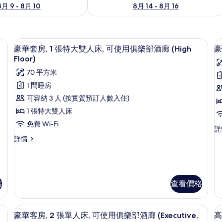
8月 9 - 8月 10
8月 14 - 8月 16
提電腦工作空間
迷你吧、房內夾萬、書桌、手提電腦工
載
5
豪華套房, 1 張特大雙人床, 可使用俱樂部酒廊 (High
豪
入
Floor)
所
70 平方米
有
1 間睡房
豪
可容納 3 人 (按實質預訂人數入住)
華
1 張特大雙人床
套
免費 Wi-Fi
豪
詳
房,
房
華
豪
詳情
1
2
客
華
房,
套
張
2
房,
特
張
1
單
大
張
格
查看價格
人
特
雙
床
大
(
俱樂部酒廊 (Executive, High Floor) | 迷你吧、房內夾萬、書桌、手提電腦
人
迷你吧、房內夾萬、書桌、手提電腦工
(H
載
雙
6
豪華客房, 2 張單人床, 可使用俱樂部酒廊 (Executive,
高
Fl
人
F