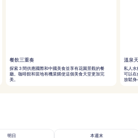
餐飲三重奏
溫泉
探索 3 間供應國際和中國美食並享有花園景觀的餐
私人水
廳。咖啡館和當地有機菜餚使這個美食天堂更加完
可以在
美。
放鬆身
 - 8月 10的可訂空房
查看本週末 8月 14 - 8月 16的可訂空房
明日
本週末