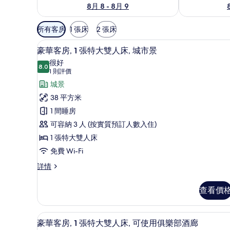
8月 8 - 8月 9
可
所有客房
1 張床
2 張床
用
迷你吧、房內夾萬、書桌、手
載
嘅
7
豪華客房, 1 張特大雙人床, 城市景
入
客
很好
8.0
房
8.0 分，滿分 10 分
所
(1
1 則評價
篩
則
有
城景
選
評
豪
38 平方米
條
價)
華
1 間睡房
件
客
可容納 3 人 (按實質預訂人數入住)
房,
1 張特大雙人床
1
免費 Wi-Fi
張
豪
詳情
華
特
客
大
查看價
房,
雙
1
張
人
豪華客房, 1 張特大雙人床, 可使用
載
8
特
豪華客房, 1 張特大雙人床, 可使用俱樂部酒廊