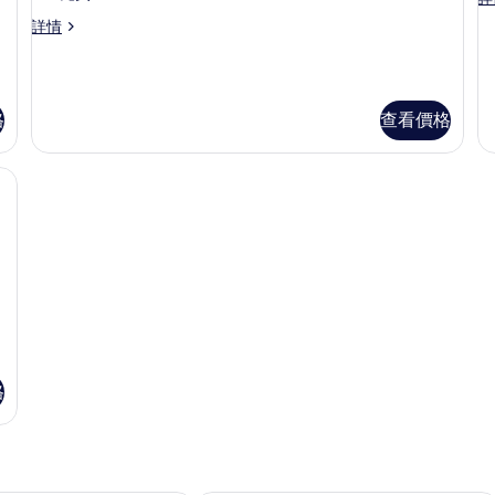
房,
房
廊
部
華
酒
高
詳情
(Executive,
2
酒
1
客
級
廊
High
廊,
房,
張
客
Floor)
城
(Executive,
1
房,
詳
單
市
張
High
2
廊
情
景
特
人
格
查看價格
張
Floor)
詳
大
單
床,
的
情
雙
人
提電腦工作空間
城
人
相
床,
床
市
城
片
(P
市
(
景
詳
景
情
的
詳
情
相
片
格