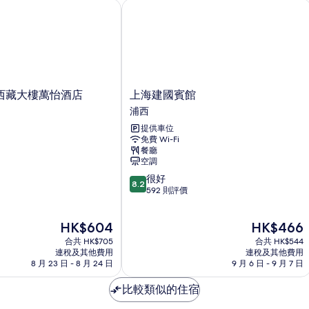
藏大樓萬怡酒店
上海建國賓館
上
西藏大樓萬怡酒店
上海建國賓館
海
浦西
建
提供車位
國
免費 Wi-Fi
賓
餐廳
館
空調
浦
8.2
很好
西
8.2
分
592 則評價
(滿
分
現
現
HK$604
HK$466
為
售
售
10
合共 HK$705
合共 HK$544
HK$604
HK$466
分)，
連稅及其他費用
連稅及其他費用
8 月 23 日 - 8 月 24 日
9 月 6 日 - 9 月 7 日
很
好，
比較類似的住宿
592
則