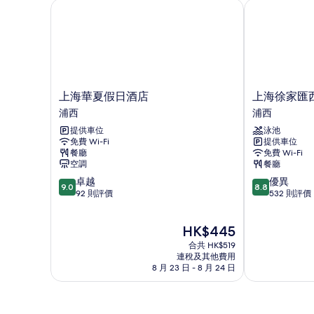
雙
上海華夏假日酒店
上海徐家匯西
雙
人
床,
人
可
床,
使
用
可
俱
使
樂
上
上
上海華夏假日酒店
上海徐家匯
部
用
海
海
浦西
浦西
酒
華
徐
俱
廊
提供車位
泳池
夏
家
詳
樂
免費 Wi-Fi
提供車位
假
匯
情
餐廳
免費 Wi-Fi
日
西
部
空調
餐廳
酒
藏
酒
9.0
8.8
卓越
優異
店
大
9.0
8.8
分
分
92 則評價
532 則評價
浦
樓
廊
(滿
(滿
西
萬
的
分
分
怡
現
HK$445
為
為
相
酒
售
10
10
合共 HK$519
店
片
HK$445
分)，
分)，
連稅及其他費用
浦
8 月 23 日 - 8 月 24 日
卓
優
西
越，
異，
92
532
則
則