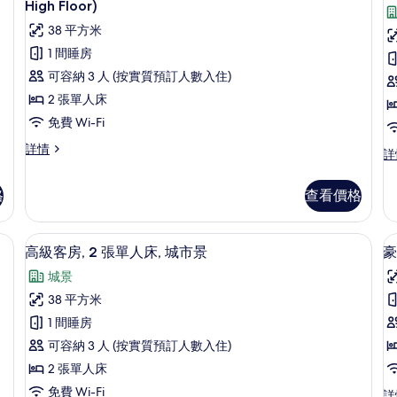
床,
入
High Floor)
詳
床,
可
所
情
可
38 平方米
使
使
有
1 間睡房
用
用
豪
俱
可容納 3 人 (按實質預訂人數入住)
樂
俱
華
2 張單人床
部
樂
客
酒
免費 Wi-Fi
部
廊
房,
房
豪
詳情
(High
高
詳
酒
2
1
華
Floor)
級
客
張
廊
詳
套
格
查看價格
房,
情
房,
單
(High
2
1
Floor)
人
張
張
城市景 | 迷你吧、房內夾萬、書桌、手提電腦工作空間
迷你吧、房內夾萬、書桌、手提電腦工
載
單
的
5
特
床,
高級客房, 2 張單人床, 城市景
豪
人
入
大
相
可
床,
城景
雙
所
可
片
使
床
人
38 平方米
使
有
床,
用
1 間睡房
用
可
高
俱
俱
使
可容納 3 人 (按實質預訂人數入住)
樂
級
用
樂
2 張單人床
部
俱
客
酒
部
免費 Wi-Fi
樂
豪
詳