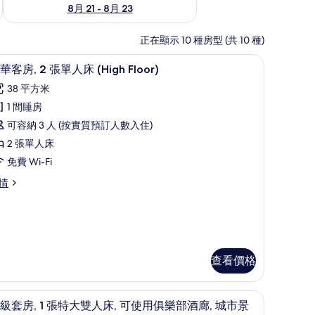
8月 21 - 8月 23
正在顯示 10 種房型 (共 10 種)
作空間
迷你吧、房內夾萬、書桌、手提電腦工作空間
載
5
華客房, 2 張單人床 (High Floor)
入
38 平方米
所
1 間睡房
有
可容納 3 人 (按實質預訂人數入住)
豪
2 張單人床
華
免費 Wi-Fi
客
情
,
張
單
人
查看價格
床
High
工作空間
作空間
igh
迷你吧、房內夾萬、書桌、手提電腦工作空間
載
9
級套房, 1 張特大雙人床, 可使用俱樂部酒廊, 城市景
oor)
loor)