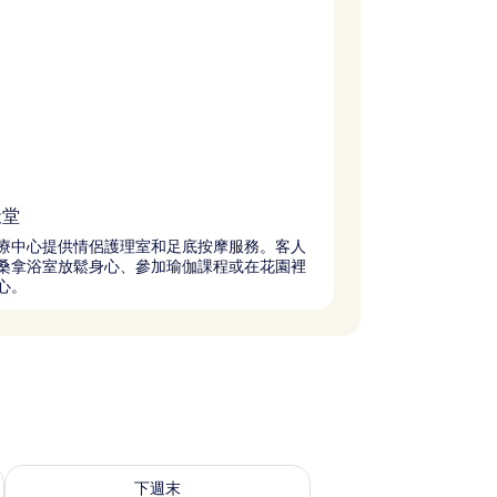
天堂
療中心提供情侶護理室和足底按摩服務。客人
桑拿浴室放鬆身心、參加瑜伽課程或在花園裡
心。
查看下週末 8月 21 - 8月 23的可訂空房
下週末