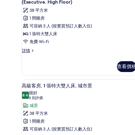
床,
入
大
(Executive, High Floor)
雙
城
所
38 平方米
人
市
有
床,
1 間睡房
城
景
豪
可容納 3 人 (按實質預訂人數入住)
市
的
華
景
1 張特大雙人床
詳
相
客
免費 Wi-Fi
情
片
房,
豪
詳情
1
華
客
張
查看價
房,
特
1
大
張
高級客房, 1 張特大雙人床, 
載
特
5
雙
高級客房, 1 張特大雙人床, 城市景
大
入
很好
人
雙
8.4
8.4 分，滿分 10 分
所
(5
5 則評價
人
床,
則
床,
有
城景
可
可
評
高
38 平方米
使
使
價)
用
級
1 間睡房
用
俱
客
可容納 3 人 (按實質預訂人數入住)
樂
俱