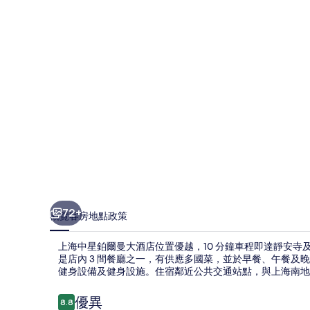
爾
曼
大
酒
店
相
片
集
72+
概覽
客房
地點
政策
上海中星鉑爾曼大酒店位置優越，10 分鐘車程即達靜安寺及上海商城
是店內 3 間餐廳之一，有供應多國菜，並於早餐、午餐及
健身設備及健身設施。住宿鄰近公共交通站點，與上海南地鐵
評
優異
8.8
8.8 分，滿分 10 分，