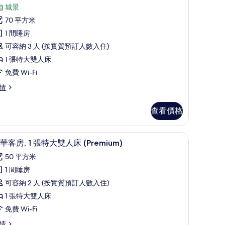
入
城景
的
所
70 平方米
相
有
1 間睡房
片
高
可容納 3 人 (按實質預訂人數入住)
級
1 張特大雙人床
套
免費 Wi-Fi
,
情
張
查看價格
特
大
作空間
迷你吧、房內夾萬、書桌、手提電腦工作空間
載
6
雙
華客房, 1 張特大雙人床 (Premium)
入
人
50 平方米
所
,
1 間睡房
有
可
可容納 2 人 (按實質預訂人數入住)
豪
使
1 張特大雙人床
華
用
免費 Wi-Fi
客
俱
情