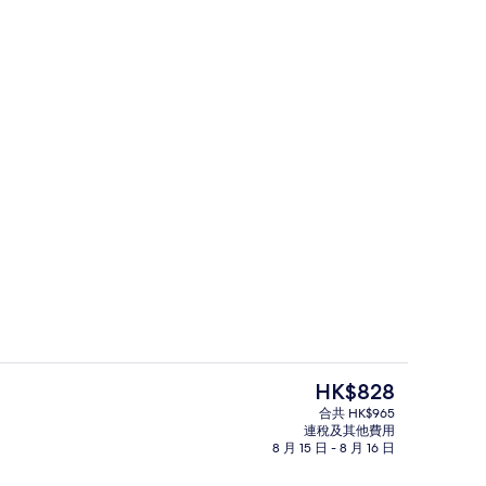
3 間餐廳；供應早餐、午餐和晚餐
現
HK$828
價
合共 HK$965
HK$828
連稅及其他費用
葡萄酒酒吧、園景、天天營業
8 月 15 日 - 8 月 16 日