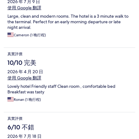
2026 年 7 月 9 日
使用 Google 翻譯
Large, clean and modern rooms. The hotel is a 3 minute walk to
the terminal. Perfect for an early morning departure or late
night arrival.
Cameron (1 晚行程)
真實評價
10/10 完美
2026 年 4 月 20 日
使用 Google 翻譯
Lovely hotel Friendly staff Clean room , comfortable bed
Breakfast was tasty
Ronan (1 晚行程)
真實評價
6/10 不錯
2026 年 7 月 18 日