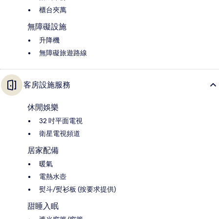
櫃台夾萬
無障礙設施
升降機
無障礙旅遊路線
客房設施服務
休閒娛樂
32 吋平面電視
衛星電視頻道
居家配備
暖氣
電熱水壺
熨斗/熨衫板 (按要求提供)
甜睡入眠