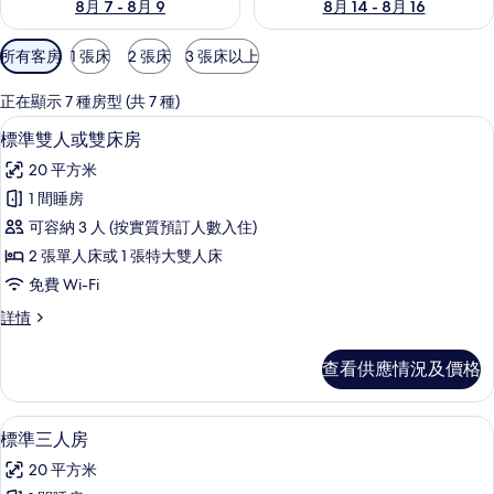
8月 7 - 8月 9
8月 14 - 8月 16
可
所有客房
1 張床
2 張床
3 張床以上
用
嘅
正在顯示 7 種房型 (共 7 種)
客
標準雙人或雙床房 | 書桌、手提電腦工
載
14
標準雙人或雙床房
房
入
篩
20 平方米
所
選
1 間睡房
有
條
可容納 3 人 (按實質預訂人數入住)
標
件
2 張單人床或 1 張特大雙人床
準
免費 Wi-Fi
雙
標
詳情
人
準
或
雙
查看供應情況及價格
人
雙
或
床
雙
標準三人房 | 書桌、手提電腦工作空間
載
8
床
標準三人房
房
入
房
的
20 平方米
詳
所