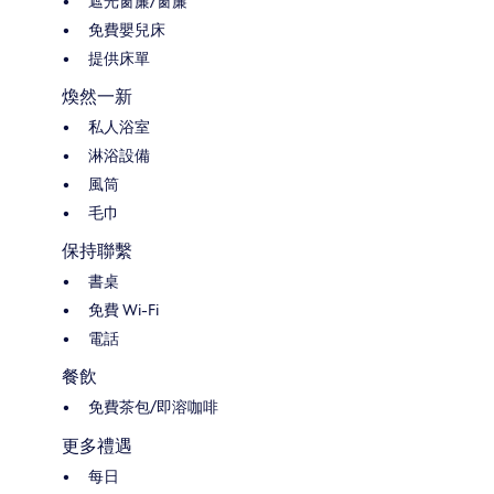
遮光窗簾/窗簾
免費嬰兒床
提供床單
煥然一新
私人浴室
淋浴設備
風筒
毛巾
保持聯繫
書桌
免費 Wi-Fi
電話
餐飲
免費茶包/即溶咖啡
更多禮遇
每日