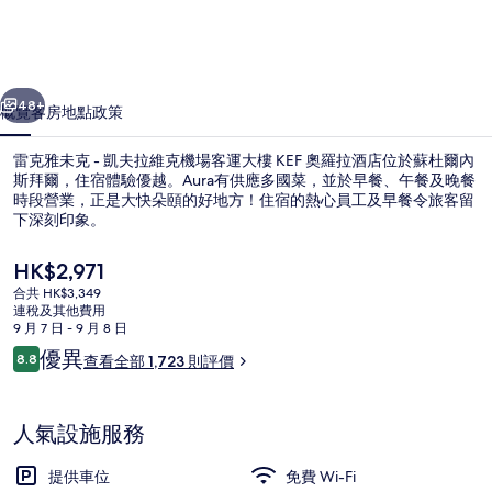
-
凱
一個
下一個
夫
48+
概覽
客房
地點
政策
拉
雷克雅未克 - 凱夫拉維克機場客運大樓 KEF 奧羅拉酒店位於蘇杜爾內
維
斯拜爾，住宿體驗優越。Aura有供應多國菜，並於早餐、午餐及晚餐
克
時段營業，正是大快朵頤的好地方！住宿的熱心員工及早餐令旅客留
下深刻印象。
機
現
HK$2,971
場
價
合共 HK$3,349
客
HK$2,971
連稅及其他費用
9 月 7 日 - 9 月 8 日
運
每日供應歐陸早餐 (費用另計)
評
優異
8.8
查看全部 1,723 則評價
8.8 分，滿分 10 分，
大
價
樓
人氣設施服務
KEF
提供車位
免費 Wi-Fi
奧