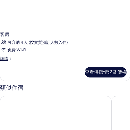
客房
可容納 4 人 (按實質預訂人數入住)
免費 Wi-Fi
客
詳情
房
詳
查看供應情況及價格
情
類似住宿
雷克雅未克凱夫拉維克機場Konvin酒店
雷克雅未