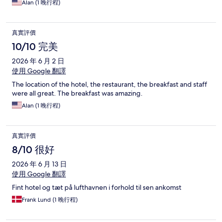
Alan (1 晚行程)
真實評價
10/10 完美
2026 年 6 月 2 日
使用 Google 翻譯
The location of the hotel, the restaurant, the breakfast and staff
were all great. The breakfast was amazing.
Alan (1 晚行程)
真實評價
8/10 很好
2026 年 6 月 13 日
使用 Google 翻譯
Fint hotel og tæt på lufthavnen i forhold til sen ankomst
Frank Lund (1 晚行程)