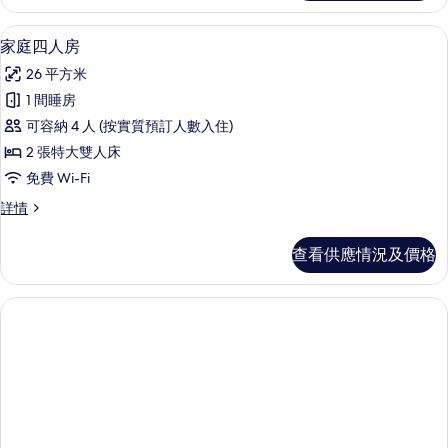
房
相
詳
書桌、手提電腦工作空間、遮光窗簾/窗
載
5
情
家庭四人房
片
入
26 平方米
所
1 間睡房
有
可容納 4 人 (按實質預訂人數入住)
家
2 張特大雙人床
庭
免費 Wi-Fi
四
家
詳情
人
庭
房
四
查看供應情況及價格
人
的
房
相
詳
情
片