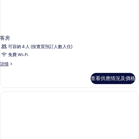
客房
可容納 4 人 (按實質預訂人數入住)
免費 Wi-Fi
客
詳情
房
詳
查看供應情況及價格
情