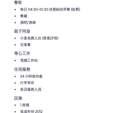
餐飲
每日 04:30–10:30 供應歐陸早餐 (收費)
餐廳
酒吧/酒廊
親子同遊
小童免費入住 (查看詳情)
兒童餐
專心工作
電腦工作站
住宿服務
24 小時接待處
行李寄存
多語服務人員
設施
1 座樓
落成年份 2012