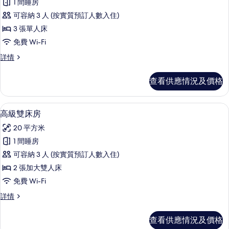
情
相
1 間睡房
有
片
可容納 3 人 (按實質預訂人數入住)
標
3 張單人床
準
免費 Wi-Fi
三
標
詳情
人
準
房
三
查看供應情況及價格
人
的
房
相
詳
高級雙床房 | 書桌、手提電腦工作空間
載
4
情
高級雙床房
片
入
20 平方米
所
1 間睡房
有
可容納 3 人 (按實質預訂人數入住)
高
2 張加大雙人床
級
免費 Wi-Fi
雙
高
詳情
床
級
房
雙
查看供應情況及價格
床
的