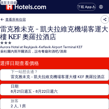
跳至主目錄
下載 App
查看所有住宿
雷克雅未克 - 凱夫拉維克機場客運大
樓 KEF 奧羅拉酒店
3.0
Aurora Hotel at Reykjavik-Keflavik Airport Terminal KEF
星
蘇杜爾內斯拜爾酒店，設有餐廳和酒吧/酒廊
級
住
選擇日期查看價格
宿
下一站想去邊？
日期
旅客