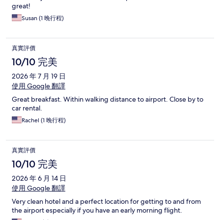
great!
Susan (1 晚行程)
真實評價
10/10 完美
2026 年 7 月 19 日
使用 Google 翻譯
Great breakfast. Within walking distance to airport. Close by to
car rental.
Rachel (1 晚行程)
真實評價
10/10 完美
2026 年 6 月 14 日
使用 Google 翻譯
Very clean hotel and a perfect location for getting to and from
the airport especially if you have an early morning flight.