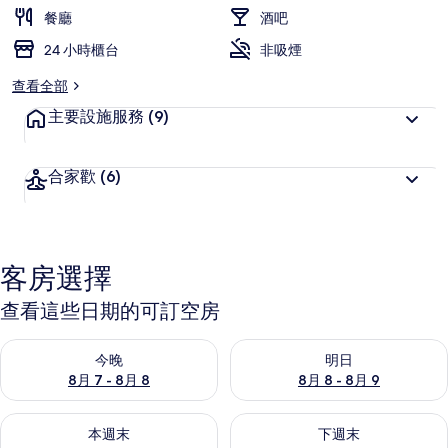
餐廳
酒吧
羅
24 小時櫃台
非吸煙
拉
酒
查看全部
店
主要設施服務
(9)
相
合家歡
(6)
片
集
客房選擇
查看這些日期的可訂空房
查看今晚 8月 7 - 8月 8的可訂空房
查看明日 8月 8 - 8月 9的可訂
今晚
明日
8月 7 - 8月 8
8月 8 - 8月 9
查看本週末 8月 7 - 8月 9的可訂空房
查看下週末 8月 14 - 8月 16
本週末
下週末