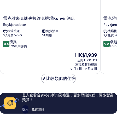
雷
雷
雷克雅未克凱夫拉維克機場Konvin酒店
雷克雅
克
克
Reykjanesbær
Reykjan
雅
雅
機場接送
免費泊車
機場接
未
未
免費 Wi-Fi
餐廳
免費 Wi
克
克
凱
凱
8.6
9.2
優異
卓越
8.6
9.2
夫
夫
分
分
1,259 則評價
1,0
拉
拉
(滿
(滿
現
HK$1,939
維
維
分
分
售
克
克
為
為
合共 HK$2,212
HK$1,939
機
連稅及其他費用
國
10
10
9 月 1 日 - 9 月 2 日
場
際
分)，
分)，
Konvin
機
優
卓
比較類似的住宿
酒
場
異，
越，
店
萬
1,259
1,015
Reykjanesbær
怡
則
則
酒
評
評
登入查看合資格的折扣及禮遇，更多歷險旅程，更多豐富
店
價
價
獎賞！
Reykjan
篇
篇
評
評
登入
免費註冊
價
價