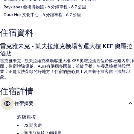
Reykjanes 藝術博物館
- 6 分鐘車程
- 6.7 公里
Duus Hus 文化中心
- 6 分鐘車程
- 6.7 公里
住宿資料
雷克雅未克 - 凱夫拉維克機場客運大樓 KEF 奧羅拉
酒店
雷克雅未克 - 凱夫拉維克機場客運大樓 KEF 奧羅拉酒店位於蘇杜爾內斯拜
爾，住宿體驗優越。Aura有供應多國菜，並於早餐、午餐及晚餐時段營
業，正是大快朵頤的好地方！住宿的熱心員工及早餐令旅客留下深刻印
象。
住宿詳情
住宿摘要
酒店規模
72 間客房
客房分佈於 7 個樓層