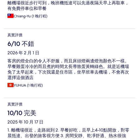
離機場很近步行可到，晚班機抵達可以先過夜隔天早上再取車，
有免費停車位和早餐
Chiang-Yu (1 晚行程)
真實評價
6/10 不錯
2026 年 2 月 1 日
客房的燈全白的令人不舒服，而且床頭燈兩邊燈泡顏色不一樣。
早餐雞蛋冷冷的而且煮的時間太長導致蛋黃轉綠色。就是近機場
免了太早起來，下次我還是住市區，坐早班車去機場，不會再次
選擇這個酒店
YUHUA (1 晚行程)
真實評價
10/10 完美
2025 年 10 月 17 日
1. 離機場很近，走路就到 2. 早餐好吃，且早上4-10點開放，對零
晨抵達、出發的旅客很方便 3. 房間安靜、乾凈舒適、熱水很強