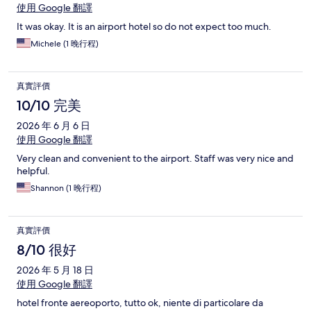
使用 Google 翻譯
It was okay. It is an airport hotel so do not expect too much.
Michele (1 晚行程)
真實評價
10/10 完美
2026 年 6 月 6 日
使用 Google 翻譯
Very clean and convenient to the airport. Staff was very nice and
helpful.
Shannon (1 晚行程)
真實評價
8/10 很好
2026 年 5 月 18 日
使用 Google 翻譯
hotel fronte aereoporto, tutto ok, niente di particolare da