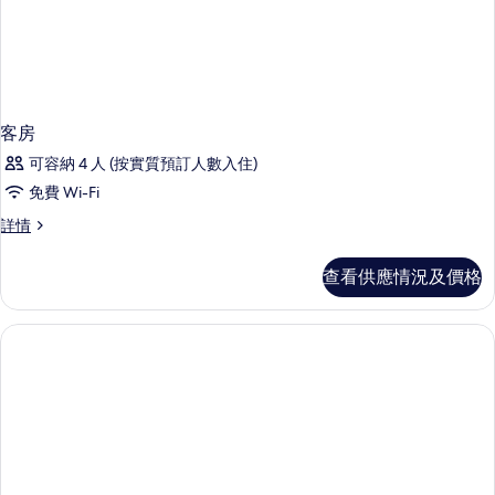
客房
可容納 4 人 (按實質預訂人數入住)
免費 Wi-Fi
客
詳情
房
詳
查看供應情況及價格
情