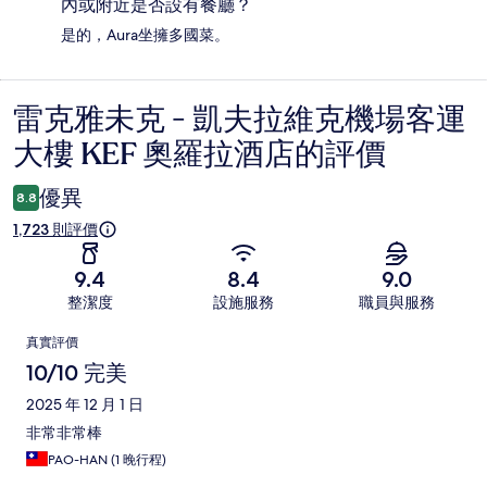
內或附近是否設有餐廳？
是的，Aura坐擁多國菜。
雷克雅未克 - 凱夫拉維克機場客運
評
大樓 KEF 奧羅拉酒店的評價
價
優異
8.8
1,723 則評價
9.4
8.4
9.0
整潔度
設施服務
職員與服務
評
真實評價
價
10/10 完美
2025 年 12 月 1 日
非常非常棒
PAO-HAN (1 晚行程)