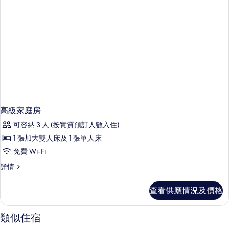
高級家庭房
可容納 3 人 (按實質預訂人數入住)
1 張加大雙人床及 1 張單人床
免費 Wi-Fi
高
詳情
級
家
查看供應情況及價格
庭
房
詳
類似住宿
情