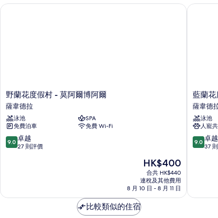
野蘭花度假村 - 莫阿爾博阿爾
藍蘭花度
野
藍
野蘭花度假村 - 莫阿爾博阿爾
藍蘭花
蘭
蘭
薩韋德拉
薩韋德
花
花
泳池
SPA
泳池
度
度
免費泊車
免費 Wi-Fi
人寵共
假
假
村
村
9.0
9.0
卓越
卓越
9.0
9.0
-
薩
分
分
27 則評價
37 
莫
韋
(滿
(滿
現
HK$400
阿
德
分
分
售
爾
拉
為
為
合共 HK$440
HK$400
博
連稅及其他費用
10
10
8 月 10 日 - 8 月 11 日
阿
分)，
分)，
爾
卓
卓
比較類似的住宿
薩
越，
越，
韋
27
37