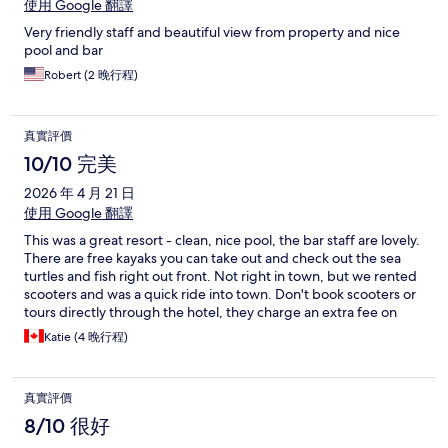
使用 Google 翻譯
Very friendly staff and beautiful view from property and nice
pool and bar
Robert (2 晚行程)
真實評價
10/10 完美
2026 年 4 月 21 日
使用 Google 翻譯
This was a great resort - clean, nice pool, the bar staff are lovely.
There are free kayaks you can take out and check out the sea
turtles and fish right out front. Not right in town, but we rented
scooters and was a quick ride into town. Don't book scooters or
tours directly through the hotel, they charge an extra fee on
top.
Katie (4 晚行程)
真實評價
8/10 很好