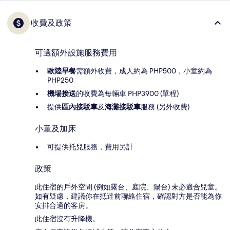
收費及政策
可選額外設施服務費用
歐陸早餐
需額外收費，成人約為 PHP500，小童約為
PHP250
機場接送
的收費為每輛車 PHP3900 (單程)
提供
區內接駁車
及
海灘接駁車
服務 (另外收費)
小童及加床
可提供托兒服務，費用另計
政策
此住宿的戶外空間 (例如露台、庭院、陽台) 未必適合兒童。
如有疑慮，建議你在抵達前聯絡住宿，確認對方是否能為你
安排合適的客房。
此住宿沒有升降機。