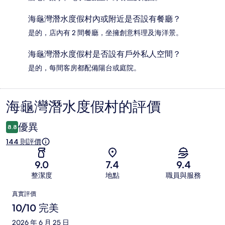
海龜灣潛水度假村內或附近是否設有餐廳？
是的，店內有 2 間餐廳，坐擁創意料理及海洋景。
海龜灣潛水度假村是否設有戶外私人空間？
是的，每間客房都配備陽台或庭院。
海龜灣潛水度假村的評價
評
價
優異
8.8
144 則評價
9.0
7.4
9.4
整潔度
地點
職員與服務
評
真實評價
價
10/10 完美
2026 年 6 月 25 日