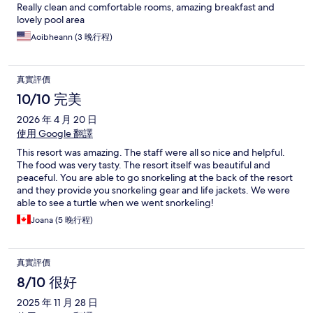
Really clean and comfortable rooms, amazing breakfast and
lovely pool area
Aoibheann (3 晚行程)
真實評價
10/10 完美
2026 年 4 月 20 日
使用 Google 翻譯
This resort was amazing. The staff were all so nice and helpful.
The food was very tasty. The resort itself was beautiful and
peaceful. You are able to go snorkeling at the back of the resort
and they provide you snorkeling gear and life jackets. We were
able to see a turtle when we went snorkeling!
Joana (5 晚行程)
真實評價
8/10 很好
2025 年 11 月 28 日