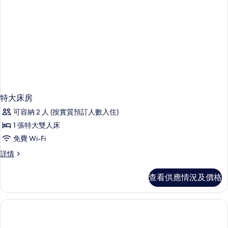
特大床房
可容納 2 人 (按實質預訂人數入住)
1 張特大雙人床
免費 Wi-Fi
特
詳情
大
床
查看供應情況及價格
房
詳
情