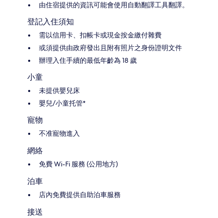
由住宿提供的資訊可能會使用自動翻譯工具翻譯。
登記入住須知
需以信用卡、扣帳卡或現金按金繳付雜費
或須提供由政府發出且附有照片之身份證明文件
辦理入住手續的最低年齡為 18 歲
小童
未提供嬰兒床
嬰兒/小童托管*
寵物
不准寵物進入
網絡
免費 Wi-Fi 服務 (公用地方)
泊車
店內免費提供自助泊車服務
接送