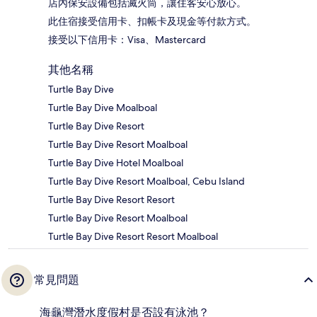
店內保安設備包括滅火筒，讓住客安心放心。
此住宿接受信用卡、扣帳卡及現金等付款方式。
接受以下信用卡：Visa、Mastercard
其他名稱
Turtle Bay Dive
Turtle Bay Dive Moalboal
Turtle Bay Dive Resort
Turtle Bay Dive Resort Moalboal
Turtle Bay Dive Hotel Moalboal
Turtle Bay Dive Resort Moalboal, Cebu Island
Turtle Bay Dive Resort Resort
Turtle Bay Dive Resort Moalboal
Turtle Bay Dive Resort Resort Moalboal
常見問題
海龜灣潛水度假村是否設有泳池？