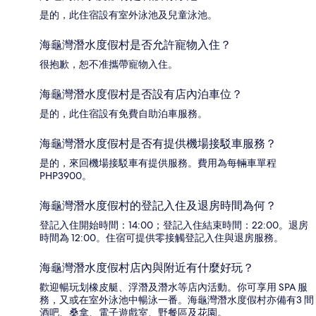
是的，此住宿設有室外泳池及兒童泳池。
海龜灣潛水度假村是否允許寵物入住？
很抱歉，恕不准攜帶寵物入住。
海龜灣潛水度假村是否設有店內泊車位？
是的，此住宿設有免費自助泊車服務。
海龜灣潛水度假村是否有提供機場接駁車服務？
是的，來回機場接駁車有提供服務。費用為每輛車單程
PHP3900。
海龜灣潛水度假村的登記入住及退房時間為何？
登記入住開始時間：14:00；登記入住結束時間：22:00。退房
時間為 12:00。住宿可提供零接觸登記入住與退房服務。
海龜灣潛水度假村店內與附近有什麼好玩？
歡迎暢玩划橡皮艇、浮潛及潛水等店內活動。你可享用 SPA 服
務，又或在室外泳池中暢泳一番。海龜灣潛水度假村亦備有3 間
酒吧、桑拿、電子遊戲室、野餐區及花園。