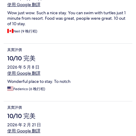
使用 Google 翻譯
Wow just wow. Such a nice stay. You can swim with turtles just 1
minute from resort. Food was great, people were great. 10 out
of 10 stay.
Neil (9 晚行程)
真實評價
10/10 完美
2026 年 5 月 8 日
使用 Google 翻譯
Wonderful place to stay. To notch
Federico (6 晚行程)
真實評價
10/10 完美
2026 年 2 月 21 日
使用 Google 翻譯