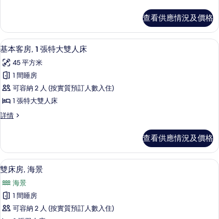
房
房
(Superior
(Superior
查看供應情況及價格
Family)
Family)
詳
的
情
基本客房, 1 張特大雙人床 | 迷你吧
載
相
5
基本客房, 1 張特大雙人床
入
片
45 平方米
所
1 間睡房
有
可容納 2 人 (按實質預訂人數入住)
基
1 張特大雙人床
本
基
詳情
客
本
房,
客
查看供應情況及價格
房,
1
1
張
張
迷你吧、房內夾萬、書桌、床單
載
5
特
特
雙床房, 海景
入
大
大
海景
雙
所
雙
人
1 間睡房
有
床
人
可容納 2 人 (按實質預訂人數入住)
詳
雙