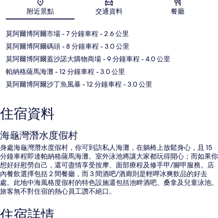
地圖
附近景點
交通資料
餐廳
莫阿爾博阿爾市場
- 7 分鐘車程
- 2.6 公里
莫阿爾博阿爾碼頭
- 8 分鐘車程
- 3.0 公里
莫阿爾博阿爾蓋沙諾大購物商場
- 9 分鐘車程
- 4.0 公里
帕納格薩馬海灘
- 12 分鐘車程
- 3.0 公里
莫阿爾博阿爾沙丁魚風暴
- 12 分鐘車程
- 3.0 公里
住宿資料
海龜灣潛水度假村
身處海龜灣潛水度假村，你可到訪私人海灘，在躺椅上放鬆身心，且 15
分鐘車程即達帕納格薩馬海灘。室外泳池將讓大家都玩得開心；而如果你
想好好慰勞自己，還可盡情享受按摩、面部療程及修手甲/腳甲服務。店
內餐飲選擇包括 2 間餐廳，而 3 間酒吧/酒廊則是輕呷冰爽飲品的好去
處。此地中海風格度假村的特色設施還包括池畔酒吧、桑拿及兒童泳池。
旅客無不對住宿的熱心員工讚不絕口。
住宿詳情