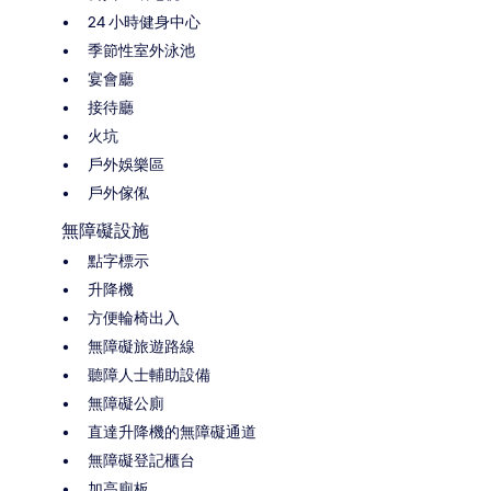
24 小時健身中心
季節性室外泳池
宴會廳
接待廳
火坑
戶外娛樂區
戶外傢俬
無障礙設施
點字標示
升降機
方便輪椅出入
無障礙旅遊路線
聽障人士輔助設備
無障礙公廁
直達升降機的無障礙通道
無障礙登記櫃台
加高廁板