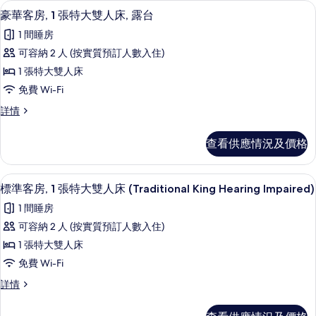
埃及棉床單、高級寢具、羽絨被、記憶
載
6
雙
雙
豪華客房, 1 張特大雙人床, 露台
入
人
人
1 間睡房
床
所
床
詳
可容納 2 人 (按實質預訂人數入住)
有
情
的
1 張特大雙人床
豪
相
免費 Wi-Fi
華
片
豪
詳情
客
華
房,
客
查看供應情況及價格
房,
1
1
張
張
埃及棉床單、高級寢具、羽絨被、記憶
載
6
特
特
標準客房, 1 張特大雙人床 (Traditional King Hearing Impaired)
入
大
大
1 間睡房
雙
所
雙
人
可容納 2 人 (按實質預訂人數入住)
有
床,
人
1 張特大雙人床
露
標
床,
台
免費 Wi-Fi
準
詳
露
標
詳情
情
客
準
台
房,
客