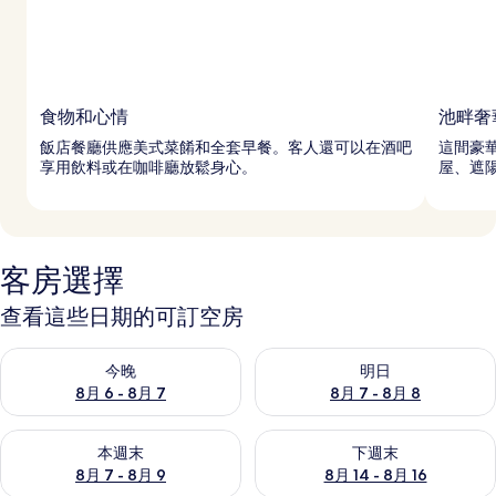
食物和心情
池畔奢
飯店餐廳供應美式菜餚和全套早餐。客人還可以在酒吧
這間豪
享用飲料或在咖啡廳放鬆身心。
屋、遮
客房選擇
查看這些日期的可訂空房
查看今晚 8月 6 - 8月 7的可訂空房
查看明日 8月 7 - 8月 8的可訂
今晚
明日
8月 6 - 8月 7
8月 7 - 8月 8
查看本週末 8月 7 - 8月 9的可訂空房
查看下週末 8月 14 - 8月 16
本週末
下週末
8月 7 - 8月 9
8月 14 - 8月 16