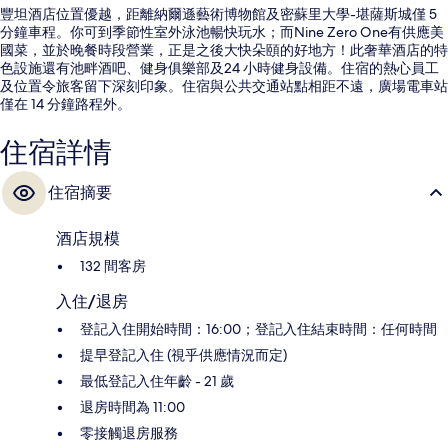
豐坦酒店位置優越，距離納爾遜藝術博物館及密蘇里大學-堪薩斯城僅 5
分鐘車程。你可到季節性室外泳池暢快玩水；而Nine Zero One有供應美
國菜，並於晚餐時段營業，正是之後大快朵頤的好地方！此奢華酒店的特
色設施還有池畔酒吧、健身俱樂部及24 小時健身設備。住宿的熱心員工
及位置令旅客留下深刻印象。住宿與公共交通站點相距不遠，廣場電車站
僅在 14 分鐘路程外。
住宿詳情
住宿摘要
酒店規模
132 間客房
入住/退房
登記入住開始時間：16:00；登記入住結束時間：任何時間
提早登記入住 (視乎供應情況而定)
最低登記入住年齡 - 21 歲
退房時間為 11:00
零接觸退房服務