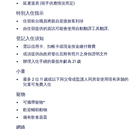
延遲退房 (視乎供應情況而定)
特別入住指示
住宿前台職員將親自迎接旅客到埗
由住宿提供的資訊可能會使用自動翻譯工具翻譯。
登記入住須知
需以信用卡、扣帳卡或現金按金繳付雜費
或須提供由政府發出且附有照片之身份證明文件
辦理入住手續的最低年齡為 21 歲
小童
最多 2 位 11 歲或以下與父母或監護人同房並使用現有床舖的
兒童可免費入住
寵物
可攜帶寵物*
歡迎輔助動物
備有飲食器皿
網絡