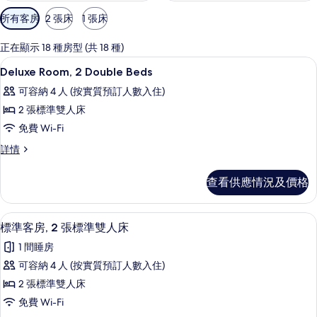
可
所有客房
2 張床
1 張床
用
嘅
正在顯示 18 種房型 (共 18 種)
客
埃及棉床單、高級寢具、羽絨被、記憶
載
11
Deluxe Room, 2 Double Beds
房
入
篩
可容納 4 人 (按實質預訂人數入住)
所
選
2 張標準雙人床
有
條
免費 Wi-Fi
Deluxe
件
Deluxe
詳情
Room,
Room,
2
2
查看供應情況及價格
Double
Double
Beds
Beds
詳
的
埃及棉床單、高級寢具、羽絨被、記憶
載
5
情
標準客房, 2 張標準雙人床
相
入
1 間睡房
片
所
可容納 4 人 (按實質預訂人數入住)
有
2 張標準雙人床
標
免費 Wi-Fi
準