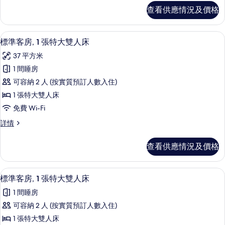
張
1
查看供應情況及價格
張
特
特
大
大
埃及棉床單、高級寢具、羽絨被、記憶
載
6
雙
雙
標準客房, 1 張特大雙人床
入
人
人
37 平方米
床
所
床
詳
1 間睡房
有
情
的
可容納 2 人 (按實質預訂人數入住)
標
相
1 張特大雙人床
準
片
免費 Wi-Fi
客
標
詳情
房,
準
1
客
查看供應情況及價格
房,
張
1
特
張
埃及棉床單、高級寢具、羽絨被、記憶
載
6
特
大
標準客房, 1 張特大雙人床
入
大
雙
1 間睡房
雙
所
人
人
可容納 2 人 (按實質預訂人數入住)
有
床
床
1 張特大雙人床
詳