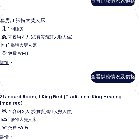
的
查看供應情況及價格
房,
1
相
1
張
張
片
套房, 1 張特大雙人床 | 埃及棉床單
載
7
特
特
套房, 1 張特大雙人床
入
大
大
1 間睡房
雙
所
雙
人
可容納 4 人 (按實質預訂人數入住)
有
床
人
1 張特大雙人床
(Traditional
套
床
King
免費 Wi-Fi
房,
Hearing
(Traditional
套
詳情
Impaired)
1
King
房,
詳
張
1
Hearing
情
查看供應情況及價格
張
特
Impaired)
特
大
的
大
埃及棉床單、高級寢具、羽絨被、記憶
載
10
雙
雙
Standard Room, 1 King Bed (Traditional King Hearing
相
入
人
Impaired)
人
片
床
所
可容納 2 人 (按實質預訂人數入住)
床
詳
有
情
1 張特大雙人床
的
Standard
免費 Wi-Fi
相
Room,
片
Standard
詳情