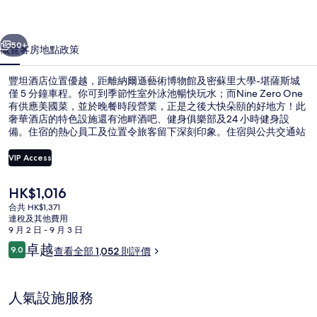
集
一個
下一個
50+
概覽
客房
地點
政策
豐坦酒店位置優越，距離納爾遜藝術博物館及密蘇里大學-堪薩斯城
僅 5 分鐘車程。你可到季節性室外泳池暢快玩水；而Nine Zero One
有供應美國菜，並於晚餐時段營業，正是之後大快朵頤的好地方！此
奢華酒店的特色設施還有池畔酒吧、健身俱樂部及24 小時健身設
備。住宿的熱心員工及位置令旅客留下深刻印象。住宿與公共交通站
點相距不遠，廣場電車站僅在 14 分鐘路程外。
VIP Access
現
HK$1,016
供應晚餐
價
合共 HK$1,371
HK$1,016
連稅及其他費用
9 月 2 日 - 9 月 3 日
評
卓越
9.0
查看全部 1,052 則評價
9.0 分，滿分 10 分，
價
人氣設施服務