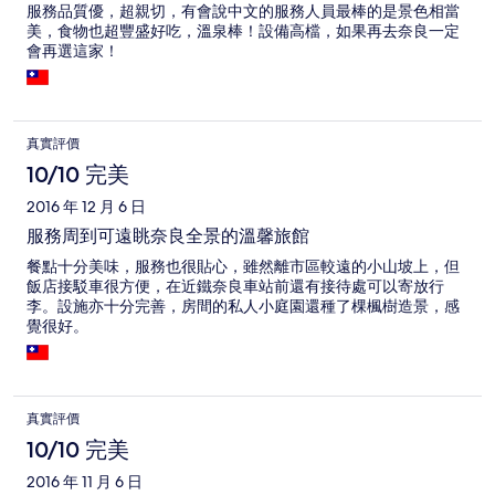
服務品質優，超親切，有會說中文的服務人員最棒的是景色相當
美，食物也超豐盛好吃，溫泉棒！設備高檔，如果再去奈良一定
會再選這家！
真實評價
10/10 完美
2016 年 12 月 6 日
服務周到可遠眺奈良全景的溫馨旅館
餐點十分美味，服務也很貼心，雖然離市區較遠的小山坡上，但
飯店接駁車很方便，在近鐵奈良車站前還有接待處可以寄放行
李。設施亦十分完善，房間的私人小庭園還種了棵楓樹造景，感
覺很好。
真實評價
10/10 完美
2016 年 11 月 6 日