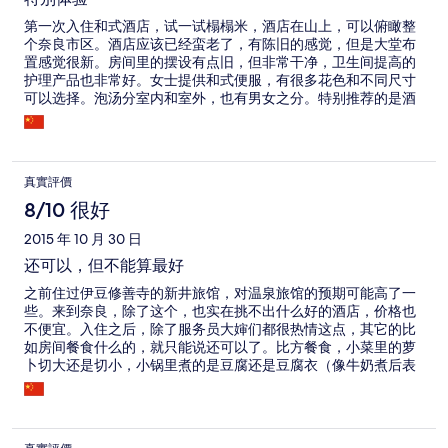
第一次入住和式酒店，试一试榻榻米，酒店在山上，可以俯瞰整
个奈良市区。酒店应该已经蛮老了，有陈旧的感觉，但是大堂布
置感觉很新。房间里的摆设有点旧，但非常干净，卫生间提高的
护理产品也非常好。女士提供和式便服，有很多花色和不同尺寸
可以选择。泡汤分室内和室外，也有男女之分。特别推荐的是酒
店提供的早餐和怀石料理的晚餐，是包含在房费里的，非常丰盛
和美味。酒店到市区有免费班车，非常方便。
真實評價
8/10 很好
2015 年 10 月 30 日
还可以，但不能算最好
之前住过伊豆修善寺的新井旅馆，对温泉旅馆的预期可能高了一
些。来到奈良，除了这个，也实在挑不出什么好的酒店，价格也
不便宜。入住之后，除了服务员大婶们都很热情这点，其它的比
如房间餐食什么的，就只能说还可以了。比方餐食，小菜里的萝
卜切大还是切小，小锅里煮的是豆腐还是豆腐衣（像牛奶煮后表
面的一层皮），烧鱼的汤汁味道等等，就是普通和高级之分，所
以谈不上很精致。 其实酒店名称叫三笠若草，三笠发音是米卡萨
而已，每天有几班车去JR和近铁站，途径东大寺可以把客人放下
自己走过去玩，这点还挺方便。