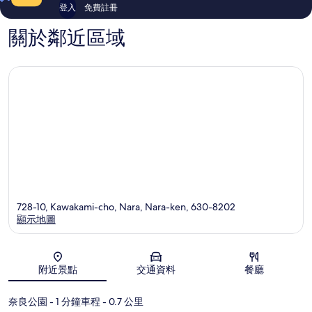
篇
評
登入
免費註冊
評
價
價
關於鄰近區域
728-10, Kawakami-cho, Nara, Nara-ken, 630-8202
顯示地圖
地圖
附近景點
交通資料
餐廳
奈良公園
- 1 分鐘車程
- 0.7 公里