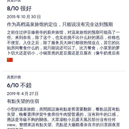
真實評價
8/10 很好
2015 年 10 月 30 日
作为高档温泉旅馆的定位，只能说没有完全达到预期
之前住过伊豆修善寺的新井旅馆，对温泉旅馆的预期可能高了一
些。来到奈良，除了这个，也实在挑不出什么好的酒店，价格也
不便宜。入住之后，除了服务员大婶们都很热情这点，其它的比
如房间餐食什么的，就只能说还可以了。比方餐食，小菜里的萝
卜切大还是切小，小锅里煮的是豆腐还是豆腐衣（像牛奶煮后表
面的一层皮），烧鱼的汤汁味道等等，就是普通和高级之分，所
以谈不上很精致。 其实酒店名称叫三笠若草，三笠发音是米卡萨
而已，每天有几班车去JR和近铁站，途径东大寺可以把客人放下
自己走过去玩，这点还挺方便。
真實評價
6/10 不錯
2019 年 4 月 27 日
有點失望的住宿
小型的溫泉旅館，房間跟設施有點老舊需要翻新，餐飲品質有點
失望，晚餐選擇伊賀牛會席但牛肉蠻普通的，沒有和牛的口感，
應該是等級不夠的關係。大眾湯較小且露天風呂部分沒有任何
view。整體來說有點失望。亮點是大廳觀看奈良市的日景跟夜景