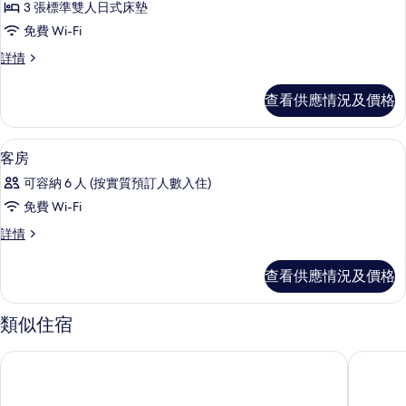
詳
3 張標準雙人日式床墊
相
有
情
免費 Wi-Fi
片
Japanese-
Japanese-
詳情
style
style
Room
Room
查看供應情況及價格
的
詳
情
相
高級寢具、房內夾萬、免費 Wi-Fi
載
片
1
客房
入
可容納 6 人 (按實質預訂人數入住)
所
免費 Wi-Fi
有
客
詳情
客
房
房
詳
查看供應情況及價格
情
的
相
類似住宿
片
奈良旅館
天平酒店