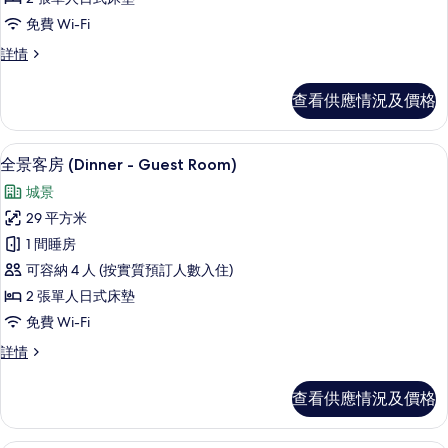
片
統
免費 Wi-Fi
客
傳
詳情
房
統
(Open
客
查看供應情況及價格
房
Air
(Open
Bath,
Air
高級寢具、房內夾萬、免費 Wi-Fi
載
Meal
5
Bath,
全景客房 (Dinner - Guest Room)
入
at
Meal
城景
at
Private
所
Private
29 平方米
Room)
有
Room)
1 間睡房
的
詳
全
情
可容納 4 人 (按實質預訂人數入住)
相
景
2 張單人日式床墊
片
客
免費 Wi-Fi
房
全
詳情
(Dinner
景
-
客
查看供應情況及價格
Guest
房
(Dinner
Room)
-