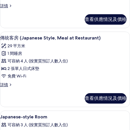
客
傳
詳情
房
統
(Japanese
客
查看供應情況及價格
房
Style,
(Japanese
Meal
Style,
高級寢具、房內夾萬、免費 Wi-Fi
載
at
4
Meal
傳統客房 (Japanese Style, Meal at Restaurant)
入
Private
at
29 平方米
Private
Room)
所
Room)
1 間睡房
的
有
詳
可容納 4 人 (按實質預訂人數入住)
情
相
傳
2 張單人日式床墊
片
統
免費 Wi-Fi
客
傳
詳情
房
統
(Japanese
客
查看供應情況及價格
房
Style,
(Japanese
Meal
Style,
用餐區
載
at
1
Meal
Japanese-style Room
入
Restaurant)
at
可容納 3 人 (按實質預訂人數入住)
Restaurant)
的
所