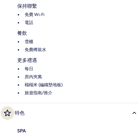
保持聯繫
免費 Wi-Fi
電話
餐飲
雪櫃
免費樽裝水
更多禮遇
每日
房內夾萬
榻榻米 (編織墊地板)
旅遊指南/推介
特色
SPA