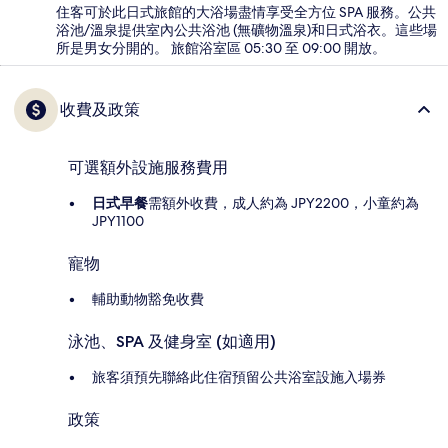
住客可於此日式旅館的大浴場盡情享受全方位 SPA 服務。公共
浴池/溫泉提供室內公共浴池 (無礦物溫泉)和日式浴衣。這些場
所是男女分開的。 旅館浴室區 05:30 至 09:00 開放。
收費及政策
可選額外設施服務費用
日式早餐
需額外收費，成人約為 JPY2200，小童約為
JPY1100
寵物
輔助動物豁免收費
泳池、SPA 及健身室 (如適用)
旅客須預先聯絡此住宿預留公共浴室設施入場券
政策