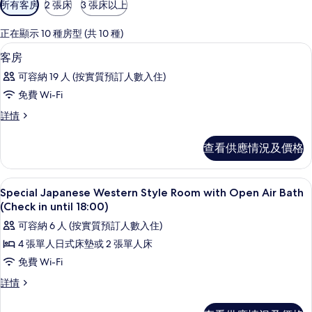
可
所有客房
2 張床
3 張床以上
用
嘅
正在顯示 10 種房型 (共 10 種)
客
會議設施
載
1
客房
房
入
篩
可容納 19 人 (按實質預訂人數入住)
所
選
免費 Wi-Fi
有
條
客
詳情
客
件
房
房
詳
查看供應情況及價格
情
的
相
Special Japanese Western Style Ro
載
6
Special Japanese Western Style Room with Open Air Bath
片
入
(Check in until 18:00)
所
可容納 6 人 (按實質預訂人數入住)
有
4 張單人日式床墊或 2 張單人床
Special
免費 Wi-Fi
Japanese
Special
詳情
Western
Japanese
Style
Western