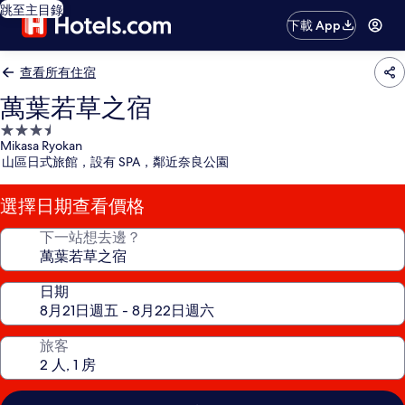
跳至主目錄
下載 App
查看所有住宿
萬葉若草之宿
3.5
Mikasa Ryokan
星
山區日式旅館，設有 SPA，鄰近奈良公園
級
住
選擇日期查看價格
宿
下一站想去邊？
日期
旅客