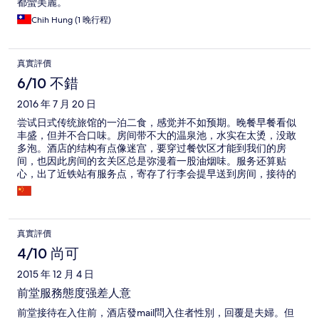
都蠻美麗。
Chih Hung (1 晚行程)
真實評價
6/10 不錯
2016 年 7 月 20 日
尝试日式传统旅馆的一泊二食，感觉并不如预期。晚餐早餐看似
丰盛，但并不合口味。房间带不大的温泉池，水实在太烫，没敢
多泡。酒店的结构有点像迷宫，要穿过餐饮区才能到我们的房
间，也因此房间的玄关区总是弥漫着一股油烟味。服务还算贴
心，出了近铁站有服务点，寄存了行李会提早送到房间，接待的
员工还细致地帮助预约了第二天的机场大巴。但退房时，自己推
着重重的行李，还要走楼梯，蛮累的。酒店的位置在半山腰，酒
店本身也没有什么园林，所以晚上真是很无聊，第二天早上也很
想提早下山。如果下次再来，宁可预定山下离奈良公园近的酒
真實評價
店。
4/10 尚可
2015 年 12 月 4 日
前堂服務態度强差人意
前堂接待在入住前，酒店發mail問入住者性別，回覆是夫婦。但