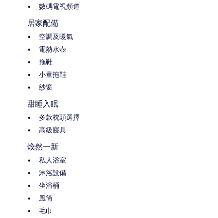
數碼電視頻道
居家配備
空調及暖氣
電熱水壺
拖鞋
小童拖鞋
紗窗
甜睡入眠
多款枕頭選擇
高級寢具
煥然一新
私人浴室
淋浴設備
坐浴桶
風筒
毛巾