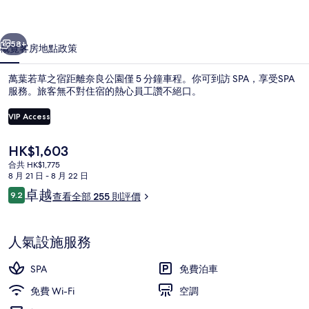
相
一個
下一個
片
58+
概覽
客房
地點
政策
集
萬葉若草之宿距離奈良公園僅 5 分鐘車程。你可到訪 SPA，享受SPA
服務。旅客無不對住宿的熱心員工讚不絕口。
VIP Access
現
HK$1,603
價
合共 HK$1,775
HK$1,603
8 月 21 日 - 8 月 22 日
評
卓越
走廊
9.2
查看全部 255 則評價
9.2 分，滿分 10 分，
價
人氣設施服務
SPA
免費泊車
免費 Wi-Fi
空調