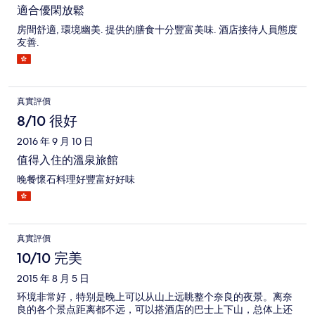
適合優閑放鬆
房間舒適, 環境幽美. 提供的膳食十分豐富美味. 酒店接待人員態度
友善.
真實評價
8/10 很好
2016 年 9 月 10 日
值得入住的溫泉旅館
晚餐懷石料理好豐富好好味
真實評價
10/10 完美
2015 年 8 月 5 日
环境非常好，特别是晚上可以从山上远眺整个奈良的夜景。离奈
良的各个景点距离都不远，可以搭酒店的巴士上下山，总体上还