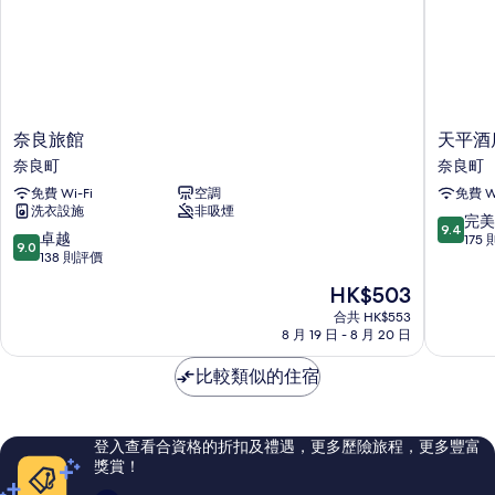
奈
天
奈良旅館
天平酒
良
平
奈良町
奈良町
旅
酒
免費 Wi-Fi
空調
免費 Wi
館
店
洗衣設施
非吸煙
奈
な
9.4
完美
9.4
良
ら
9.0
卓越
分
175
9.0
町
ま
分
138 則評價
(滿
ち
(滿
分
現
HK$503
奈
分
為
售
良
為
合共 HK$553
10
HK$503
8 月 19 日 - 8 月 20 日
町
10
分)，
分)，
完
比較類似的住宿
卓
美，
越，
175
138
則
則
評
登入查看合資格的折扣及禮遇，更多歷險旅程，更多豐富
評
價
獎賞！
價
篇