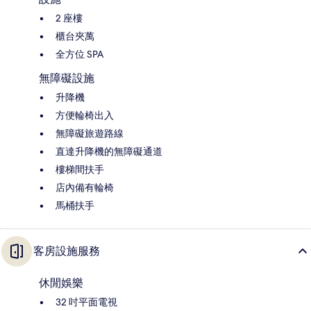
2 座樓
櫃台夾萬
全方位 SPA
無障礙設施
升降機
方便輪椅出入
無障礙旅遊路線
直達升降機的無障礙通道
樓梯間扶手
店內備有輪椅
馬桶扶手
客房設施服務
休閒娛樂
32 吋平面電視