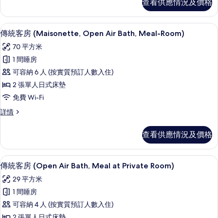
查看供應情況及價格
Room
Style
Room
with
with
高級寢具、房內夾萬、免費 Wi-Fi
載
Open
4
Open
傳統客房 (Maisonette, Open Air Bath, Meal-Room)
Air
入
Air
70 平方米
Bath
Bath
所
(Check
1 間睡房
(Check
有
in
可容納 6 人 (按實質預訂人數入住)
in
until
傳
until
18:00)
2 張單人日式床墊
統
詳
18:00)
免費 Wi-Fi
情
客
的
傳
詳情
房
相
統
(Maisonette,
客
片
查看供應情況及價格
房
Open
(Maisonette,
Air
Open
傳統客房 (Open Air Bath, Meal at Pri
載
Bath,
7
Air
傳統客房 (Open Air Bath, Meal at Private Room)
入
Meal-
Bath,
29 平方米
Meal-
Room)
所
Room)
1 間睡房
的
有
詳
可容納 4 人 (按實質預訂人數入住)
情
相
傳
2 張單人日式床墊