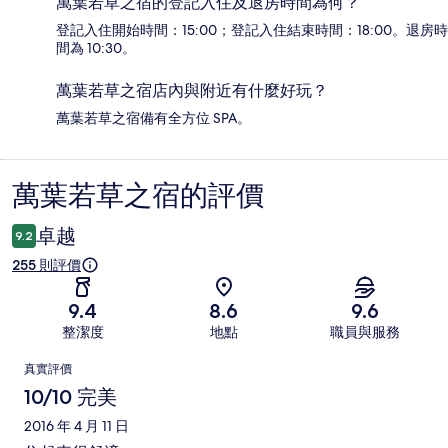
萬葉若草之宿的登記入住及退房時間為何？
登記入住開始時間：15:00；登記入住結束時間：18:00。退房時
間為 10:30。
萬葉若草之宿店內與附近有什麼好玩？
萬葉若草之宿備有全方位 SPA。
萬葉若草之宿的評價
評
價
卓越
9.2
255 則評價
9.4
8.6
9.6
整潔度
地點
職員與服務
評
真實評價
價
10/10 完美
2016 年 4 月 11 日