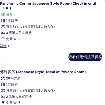
Panoramic Corner Japanese Style
載
的
6
Guest
Panoramic Corner Japanese Style Room (Check in until
入
Room)
相
18:00)
詳
所
片
城景
情
有
1 間睡房
Panoramic
可容納 4 人 (按實質預訂人數入住)
Corner
4 張單人日式床墊
Japanese
免費 Wi-Fi
Style
Panoramic
詳情
Room
Corner
(Check
Japanese
查看供應情況及價格
in
Style
until
Room
(Check
18:00)
高級寢具、房內夾萬、免費 Wi-Fi
載
4
in
傳統客房 (Japanese Style, Meal at Private Room)
的
入
until
29 平方米
相
18:00)
所
詳
1 間睡房
片
有
情
可容納 4 人 (按實質預訂人數入住)
傳
2 張單人日式床墊
統
免費 Wi-Fi