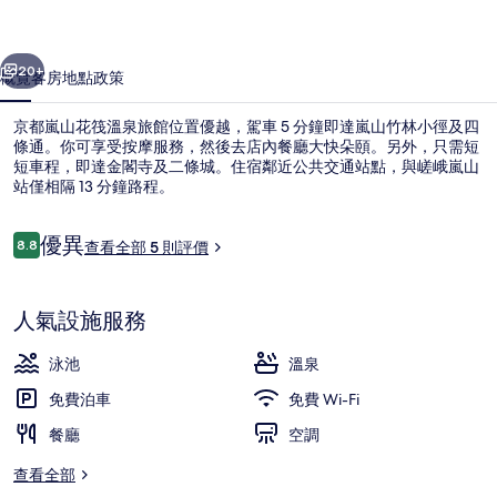
溫
一個
下一個
泉
20+
概覽
客房
地點
政策
旅
京都嵐山花筏溫泉旅館位置優越，駕車 5 分鐘即達嵐山竹林小徑及四
館
條通。你可享受按摩服務，然後去店內餐廳大快朵頤。另外，只需短
短車程，即達金閣寺及二條城。住宿鄰近公共交通站點，與嵯峨嵐山
相
站僅相隔 13 分鐘路程。
片
集
評
優異
8.8
查看全部 5 則評價
8.8 分，滿分 10 分，
價
外觀
人氣設施服務
泳池
溫泉
免費泊車
免費 Wi-Fi
餐廳
空調
查看全部