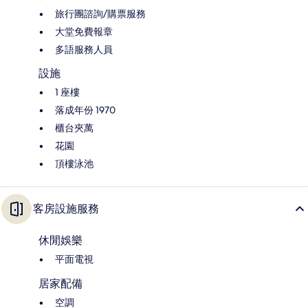
旅行團諮詢/購票服務
大堂免費報章
多語服務人員
設施
1 座樓
落成年份 1970
櫃台夾萬
花園
頂樓泳池
客房設施服務
休閒娛樂
平面電視
居家配備
空調