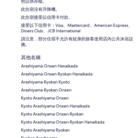
照以供存檔。
此住宿沒有升降機。
此住宿接受以信用卡付款。
接受以下信用卡：Visa、Mastercard、American Express、
Diners Club、JCB International
請注意，部分住宿不允許有紋身的旅客使用店內公共沐浴設
施。
其他名稱
Arashiyama Onsen Hanaikada
Arashiyama Onsen Ryokan Hanaikada
Arashiyama Ryokan Kyoto
Arashiyama Ryokan Onsen
Kyoto Arashiyama Onsen
Kyoto Arashiyama Onsen Hanaikada
Kyoto Arashiyama Onsen Ryokan
Kyoto Arashiyama Onsen Ryokan Hanaikada
Kyoto Arashiyama Ryokan