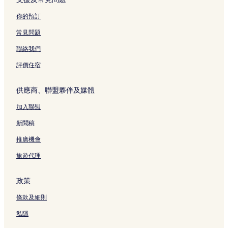
頁
M
t
a
t
y
n
面
A
e
c
s
o
a
你的預訂
頁
l
h
頁
t
t
面
頁
i
面
o
u
常見問題
面
頁
-
r
面
K
e
聯絡我們
y
C
o
o
評價住宿
r
l
i
l
供應商、聯盟夥伴及媒體
t
e
s
c
加入聯盟
u
t
R
i
新聞稿
e
o
s
n
推廣機會
o
頁
旅遊代理
r
面
t
頁
政策
面
條款及細則
私隱