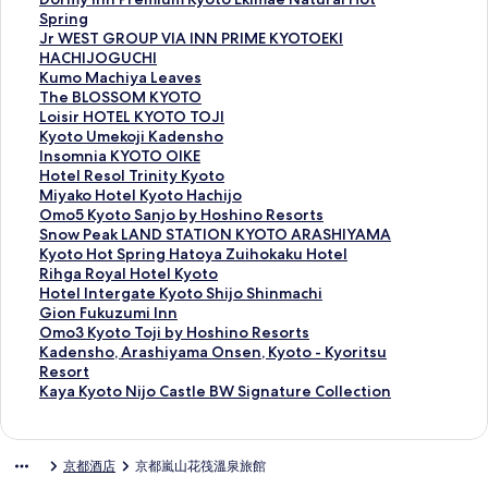
y
y
K
啟
開
會
結
連
Spring
a
o
i
O
啟
開
會
結
此
Jr WEST GROUP VIA INN PRIME KYOTOEKI
d
g
o
r
O
啟
開
會
連
HACHIJOGUCHI
o
u
r
i
r
I
啟
開
結
此
Kumo Machiya Leaves
N
r
i
e
i
n
G
啟
會
連
此
The BLOSSOM KYOTO
o
a
H
n
R
a
u
D
開
結
連
此
Loisir HOTEL KYOTO TOJI
n
B
o
t
o
r
e
o
啟
會
結
連
此
Kyoto Umekoji Kadensho
o
e
t
a
k
i
s
r
J
開
會
結
連
此
Insomnia KYOTO OIKE
K
t
e
l
k
O
t
m
r
啟
開
會
結
連
此
Hotel Resol Trinity Kyoto
y
t
l
H
a
h
H
y
W
K
啟
開
會
結
連
此
Miyako Hotel Kyoto Hachijo
o
e
T
o
k
a
o
I
E
u
T
啟
開
會
結
連
此
Omo5 Kyoto Sanjo by Hoshino Resorts
t
i
a
t
u
n
u
n
S
m
h
L
啟
開
會
結
連
此
Snow Peak LAND STATION KYOTO ARASHIYAMA
o
N
k
e
頁
頁
s
n
T
o
e
o
K
啟
開
會
結
連
此
Kyoto Hot Spring Hatoya Zuihokaku Hotel
s
i
a
l
面
面
e
P
G
M
B
i
y
I
啟
開
會
結
連
此
Rihga Royal Hotel Kyoto
h
j
k
K
K
r
R
a
L
s
o
n
H
啟
開
會
結
連
此
Hotel Intergate Kyoto Shijo Shinmachi
i
o
u
y
y
e
O
c
O
i
t
s
o
M
啟
開
會
結
連
此
Gion Fukuzumi Inn
c
頁
r
o
o
m
U
h
S
r
o
o
t
i
O
啟
開
會
結
連
此
Omo3 Kyoto Toji by Hoshino Resorts
h
面
a
t
t
i
P
i
S
H
U
m
e
y
m
S
啟
開
會
結
連
此
Kadensho, Arashiyama Onsen, Kyoto - Kyoritsu
i
頁
o
o
u
V
y
O
O
m
n
l
a
o
n
K
啟
開
會
結
連
Resort
j
面
R
S
m
I
a
M
T
e
i
R
k
5
o
y
R
啟
開
會
結
此
Kaya Kyoto Nijo Castle BW Signature Collection
o
o
h
K
A
L
K
E
k
a
e
o
K
w
o
i
H
啟
開
會
連
N
k
i
y
I
e
Y
L
o
K
s
H
y
P
t
h
o
G
啟
開
結
a
u
r
o
N
a
O
K
j
Y
o
o
o
e
o
g
t
i
O
啟
會
京都酒店
京都嵐山花筏溫泉旅館
t
j
a
t
N
v
T
Y
i
O
l
t
t
a
H
a
e
o
m
K
開