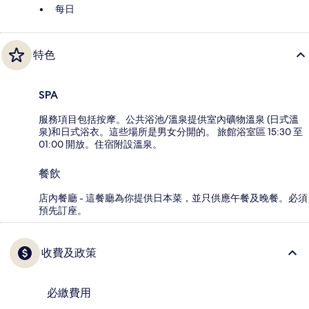
每日
特色
SPA
服務項目包括按摩。公共浴池/溫泉提供室內礦物溫泉 (日式溫
泉)和日式浴衣。這些場所是男女分開的。 旅館浴室區 15:30 至
01:00 開放。住宿附設溫泉。
餐飲
店內餐廳 - 這餐廳為你提供日本菜，並只供應午餐及晚餐。必須
預先訂座。
收費及政策
必繳費用