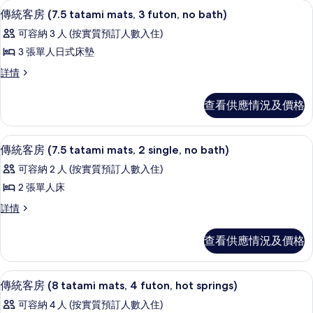
客
傳統客房 (7.5 tatami mats, 3 futon, no 
載
4
傳統客房 (7.5 tatami mats, 3 futon, no bath)
房
入
篩
可容納 3 人 (按實質預訂人數入住)
所
選
3 張單人日式床墊
有
條
傳
詳情
傳
件
統
統
客
查看供應情況及價格
房
客
(7.5
房
tatami
傳統客房 (7.5 tatami mats, 2 single, no 
載
1
mats,
傳統客房 (7.5 tatami mats, 2 single, no bath)
(7.5
入
3
tatami
可容納 2 人 (按實質預訂人數入住)
futon,
所
mats,
no
2 張單人床
有
bath)
3
傳
詳情
詳
傳
futon,
統
情
no
統
客
查看供應情況及價格
房
bath)
客
(7.5
的
房
tatami
傳統客房 (8 tatami mats, 4 futon, hot s
載
相
3
mats,
傳統客房 (8 tatami mats, 4 futon, hot springs)
(7.5
入
2
片
tatami
可容納 4 人 (按實質預訂人數入住)
single,