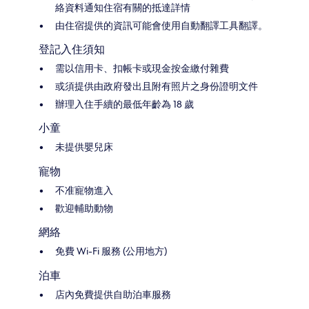
絡資料通知住宿有關的抵達詳情
由住宿提供的資訊可能會使用自動翻譯工具翻譯。
登記入住須知
需以信用卡、扣帳卡或現金按金繳付雜費
或須提供由政府發出且附有照片之身份證明文件
辦理入住手續的最低年齡為 18 歲
小童
未提供嬰兒床
寵物
不准寵物進入
歡迎輔助動物
網絡
免費 Wi-Fi 服務 (公用地方)
泊車
店內免費提供自助泊車服務