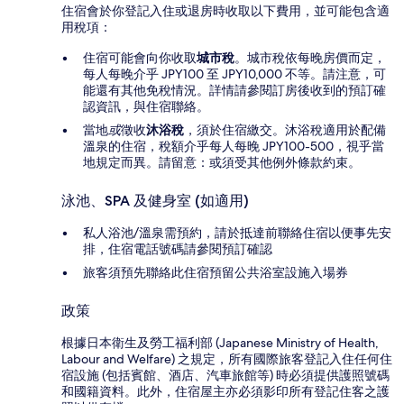
住宿會於你登記入住或退房時收取以下費用，並可能包含適
用稅項：
住宿可能會向你收取
城市稅
。城市稅依每晚房價而定，
每人每晚介乎 JPY100 至 JPY10,000 不等。請注意，可
能還有其他免稅情況。詳情請參閱訂房後收到的預訂確
認資訊，與住宿聯絡。
當地
或
徵收
沐浴稅
，須於住宿繳交。沐浴稅適用於配備
溫泉的住宿，稅額介乎每人每晚 JPY100-500，視乎當
地規定而異。請留意：或須受其他例外條款約束。
泳池、SPA 及健身室 (如適用)
私人浴池/溫泉需預約，請於抵達前聯絡住宿以便事先安
排，住宿電話號碼請參閱預訂確認
旅客須預先聯絡此住宿預留公共浴室設施入場券
政策
根據日本衛生及勞工福利部 (Japanese Ministry of Health,
Labour and Welfare) 之規定，所有國際旅客登記入住任何住
宿設施 (包括賓館、酒店、汽車旅館等) 時必須提供護照號碼
和國籍資料。此外，住宿屋主亦必須影印所有登記住客之護