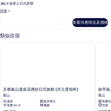
所
mats,
no
4 張單人日式床墊
有
bath)
2
傳
詳情
詳
傳
single,
統
情
no
統
客
查看供應情況及價格
房
bath)
客
(8
的
房
tatami
類似住宿
相
mats,
(8
4
片
tatami
京都嵐山溫泉花傳抄日式旅館 (共立度假村)
旅亭嵐月
futon,
mats,
hot
springs)
4
詳
futon,
情
hot
springs)
的
相
京
旅
京都嵐山溫泉花傳抄日式旅館 (共立度假村)
旅亭嵐
片
都
亭
嵐山
嵐山
嵐
嵐
溫泉
提供車位
免費泊
山
月
免費 Wi-Fi
餐廳
空調
溫
酒
泉
店