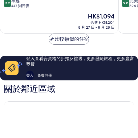
9.2
9.8
卓越
完美
9.2
9.8
花
嵐
分
分
447 則評價
324
傳
山
(滿
(滿
現
HK$1,094
抄
分
分
售
日
為
為
合共 HK$1,204
HK$1,094
式
8 月 27 日 - 8 月 28 日
10
10
旅
分)，
分)，
館
比較類似的住宿
卓
完
(共
越，
美，
立
447
324
度
則
則
登入查看合資格的折扣及禮遇，更多歷險旅程，更多豐富
假
評
評
獎賞！
村)
價
價
嵐
篇
篇
登入
免費註冊
山
評
評
價
價
關於鄰近區域