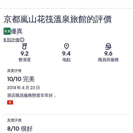
京都嵐山花筏溫泉旅館的評價
評
價
優異
8.8
5 則評價
9.2
9.4
9.6
整潔度
地點
職員與服務
評
真實評價
價
10/10 完美
2014 年 4 月 23 日
酒店職員服務態度非常好，
真實評價
8/10 很好