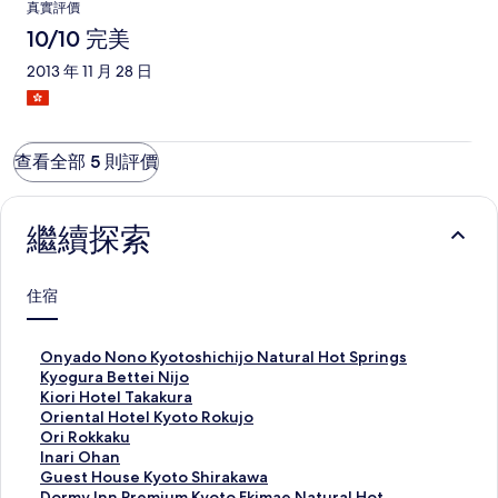
真實評價
10/10 完美
2013 年 11 月 28 日
查看全部 5 則評價
繼續探索
住宿
此
Onyado Nono Kyotoshichijo Natural Hot Springs
連
此
Kyogura Bettei Nijo
結
連
此
Kiori Hotel Takakura
會
結
連
此
Oriental Hotel Kyoto Rokujo
開
會
結
連
此
Ori Rokkaku
啟
開
會
結
連
此
Inari Ohan
O
啟
開
會
結
連
此
Guest House Kyoto Shirakawa
n
K
啟
開
會
結
連
此
Dormy Inn Premium Kyoto Ekimae Natural Hot