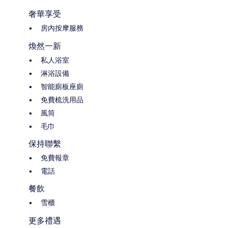
奢華享受
房內按摩服務
煥然一新
私人浴室
淋浴設備
智能廁板座廁
免費梳洗用品
風筒
毛巾
保持聯繫
免費報章
電話
餐飲
雪櫃
更多禮遇