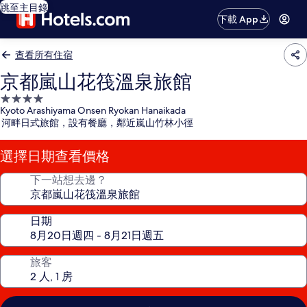
跳至主目錄
下載 App
查看所有住宿
京都嵐山花筏溫泉旅館
4.0
Kyoto Arashiyama Onsen Ryokan Hanaikada
星
河畔日式旅館，設有餐廳，鄰近嵐山竹林小徑
級
住
選擇日期查看價格
宿
下一站想去邊？
日期
旅客