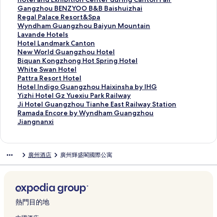
M
e
t
h
u
c
t
B
開
會
結
此
Gangzhou BENZYOO B&B Baishuizhai
a
l
e
o
I
o
o
r
啟
開
會
連
此
Regal Palace Resort&Spa
r
G
l
u
n
G
u
i
G
啟
開
結
連
此
Wyndham Guangzhou Baiyun Mountain
r
u
頁
X
t
u
r
d
u
T
啟
會
結
連
此
Lavande Hotels
i
a
面
a
e
a
H
a
a
h
A
開
會
結
連
此
Hotel Landmark Canton
o
n
n
r
n
o
l
n
e
i
啟
開
會
結
連
此
New World Guangzhou Hotel
t
g
a
n
g
t
T
g
R
q
G
啟
開
會
結
連
此
Biquan Kongzhong Hot Spring Hotel
t
z
d
a
z
e
e
z
a
u
a
R
啟
開
會
結
連
此
White Swan Hotel
H
h
u
t
h
l
a
h
y
n
n
e
W
啟
開
會
結
連
此
Pattra Resort Hotel
o
o
H
i
o
Y
H
o
n
H
g
g
y
L
啟
開
會
結
連
此
Hotel Indigo Guangzhou Haixinsha by IHG
t
u
o
o
u
u
o
u
a
o
z
a
n
a
H
啟
開
會
結
連
此
Yizhi Hotel Gz Yuexiu Park Railway
e
B
t
n
S
e
u
M
R
t
h
l
d
v
o
N
啟
開
會
結
連
此
Ji Hotel Guangzhou Tianhe East Railway Station
l
a
e
a
h
q
s
a
e
e
o
P
h
a
t
e
B
啟
開
會
結
連
此
Ramada Encore by Wyndham Guangzhou
N
i
l
l
i
i
e
r
s
l
u
a
a
n
e
w
i
W
啟
開
會
結
連
Jiangnanxi
a
y
,
A
f
a
H
r
o
G
B
l
m
d
l
W
q
h
P
啟
開
會
結
n
u
V
p
u
o
o
i
r
u
E
a
G
e
L
o
u
i
a
H
啟
開
會
s
n
i
a
b
G
t
o
t
a
N
c
u
H
a
r
a
t
t
o
Y
啟
開
廣州酒店
廣州輝盛閣國際公寓
h
A
g
r
y
u
e
t
頁
n
Z
e
a
o
n
l
n
e
t
t
i
J
啟
a
i
n
t
I
a
l
t
面
g
Y
R
n
t
d
d
K
S
r
e
z
i
R
頁
r
e
m
H
n
-
H
z
O
e
g
e
m
G
o
w
a
l
h
H
a
面
p
t
e
G
g
G
o
h
O
s
z
l
a
u
n
a
R
I
i
o
m
o
t
n
頁
z
u
t
o
B
o
h
s
r
a
g
n
e
n
H
t
a
r
e
t
面
h
a
e
u
&
r
o
頁
k
n
z
H
s
d
o
e
d
熱門目的地
t
C
H
o
n
l
-
B
t
u
面
C
g
h
o
o
i
t
l
a
頁
o
o
u
g
B
F
B
&
B
a
z
o
t
r
g
e
G
E