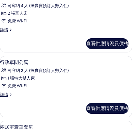
入
篩
可容納 4 人 (按實質預訂人數入住)
所
選
2 張單人床
有
條
免費 Wi-Fi
Studio
件
Studio
詳情
Deluxe
Deluxe
Twin
Twin
查看供應情況及價格
的
詳
情
相
房內夾萬、書桌、隔音、熨斗/熨衫板
載
片
12
行政單間公寓
入
可容納 2 人 (按實質預訂人數入住)
所
1 張特大雙人床
有
免費 Wi-Fi
行
行
詳情
政
政
單
單
查看供應情況及價格
間
間
公
公
寓
房內夾萬、書桌、隔音、熨斗/熨衫板
載
15
詳
兩居室豪華套房
寓
入
情