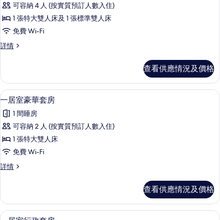
的
可容納 4 人 (按實質預訂人數入住)
所
相
1 張特大雙人床及 1 張標準雙人床
有
片
免費 Wi-Fi
兩
兩
詳情
居
居
室
室
查看供應情況及價格
豪
豪
華
華
套
客房設施服務
載
6
房
一居室豪華套房
套
入
詳
房
1 間睡房
情
所
的
可容納 2 人 (按實質預訂人數入住)
有
相
1 張特大雙人床
一
片
免費 Wi-Fi
居
一
詳情
室
居
豪
室
查看供應情況及價格
豪
華
華
套
套
房內夾萬、書桌、隔音、熨斗/熨衫板
載
9
房