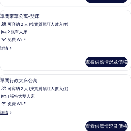
華
公
公
寓-
房內夾萬、書桌、隔音、熨斗/熨衫板
載
5
大
單間豪華公寓-雙床
寓-
入
床
大
可容納 2 人 (按實質預訂人數入住)
詳
所
情
床
2 張單人床
有
的
免費 Wi-Fi
單
相
單
詳情
間
間
片
豪
豪
查看供應情況及價格
華
華
公
公
寓-
房內夾萬、書桌、隔音、熨斗/熨衫板
載
7
雙
單間行政大床公寓
寓-
入
床
雙
可容納 2 人 (按實質預訂人數入住)
詳
所
情
床
1 張特大雙人床
有
的
免費 Wi-Fi
單
相
單
詳情
間
間
片
行
行
查看供應情況及價格
政
政