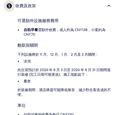
收費及政策
可選額外設施服務費用
自助早餐
需額外收費，成人約為 CNY138，小童約為
CNY70
翻新與關閉
下列設施將於 11 月、12 月、1 月、2 月及 3 月關閉：
泳池
此住宿預計於 2026 年 8 月 3 日至 2026 年 8 月 31 日期間進
行裝修 (完工日期可能更改)。施工地點如下：
桑拿
於裝修期間，酒店將盡可能降低噪音，減少對住客造成的不
便。
車位
自助泊車的收費為每日 CNY120