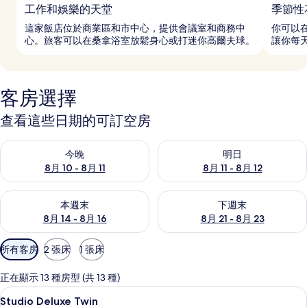
工作和娛樂的天堂
季節性
這家飯店位於商業區和市中心，提供會議室和商務中
你可以
心。旅客可以在桑拿浴室放鬆身心或打迷你高爾夫球。
讓你每
客房選擇
查看這些日期的可訂空房
查看今晚 8月 10 - 8月 11的可訂空房
查看明日 8月 11 - 8月 12的可
今晚
明日
8月 10 - 8月 11
8月 11 - 8月 12
查看本週末 8月 14 - 8月 16的可訂空房
查看下週末 8月 21 - 8月 23
本週末
下週末
8月 14 - 8月 16
8月 21 - 8月 23
可
所有客房
2 張床
1 張床
用
嘅
正在顯示 13 種房型 (共 13 種)
客
房內夾萬、書桌、隔音、熨斗/熨衫板
載
7
Studio Deluxe Twin
房