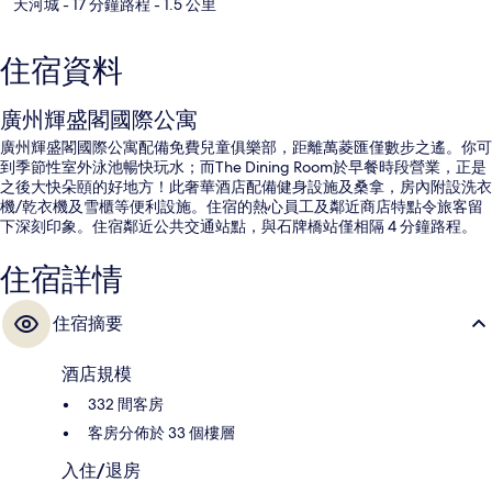
天河城
- 17 分鐘路程
- 1.5 公里
住宿資料
廣州輝盛閣國際公寓
廣州輝盛閣國際公寓配備免費兒童俱樂部，距離萬菱匯僅數步之遙。你可
到季節性室外泳池暢快玩水；而The Dining Room於早餐時段營業，正是
之後大快朵頤的好地方！此奢華酒店配備健身設施及桑拿，房內附設洗衣
機/乾衣機及雪櫃等便利設施。住宿的熱心員工及鄰近商店特點令旅客留
下深刻印象。住宿鄰近公共交通站點，與石牌橋站僅相隔 4 分鐘路程。
住宿詳情
住宿摘要
酒店規模
332 間客房
客房分佈於 33 個樓層
入住/退房