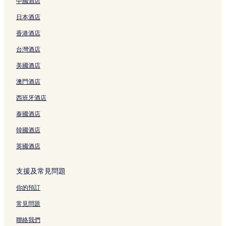
中國酒店
面
l
t
頁
z
a
r
a
S
a
n
h
n
e
t
o
l
u
n
日本酒店
l
e
面
h
i
e
i
p
i
t
o
g
l
H
G
G
a
c
e
l
o
y
e
s
a
y
o
u
H
頁
o
u
z
n
o
香港酒店
c
A
u
u
s
h
頁
u
n
H
o
面
t
a
Y
g
r
t
M
P
n
h
u
面
n
頁
o
t
e
n
u
z
e
台灣酒店
i
a
a
頁
u
i
M
面
t
S
l
g
e
h
b
o
l
n
面
t
z
o
e
p
頁
z
x
o
y
美國酒店
n
l
y
t
h
u
l
r
面
h
i
u
W
b
B
u
l
a
n
頁
i
o
u
T
y
澳門酒店
y
r
S
e
i
t
面
n
u
P
i
n
西班牙酒店
I
u
q
b
頁
a
g
H
a
a
d
H
n
u
e
面
i
H
a
r
n
h
泰國酒店
G
c
a
t
n
o
i
k
h
a
頁
h
r
w
頁
t
x
R
e
m
韓國酒店
面
頁
e
e
面
e
i
a
E
G
面
M
e
l
n
i
a
u
英國酒店
e
n
頁
s
l
s
a
t
h
面
h
w
t
n
支援及常見問題
r
o
a
a
R
g
o
t
b
y
a
z
你的預訂
S
e
y
頁
i
h
t
l
I
面
l
o
常見問題
a
a
H
w
u
t
n
G
a
J
聯絡我們