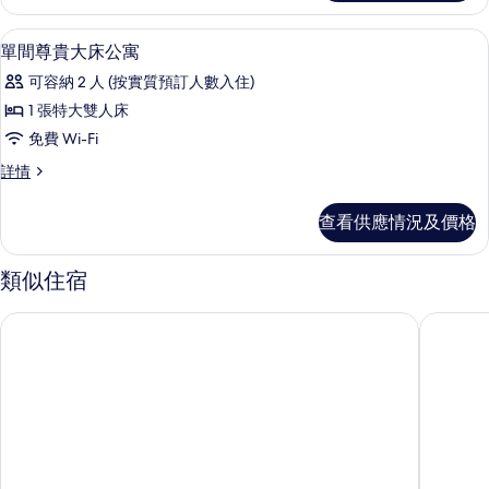
大
大
床
房內夾萬、書桌、隔音、熨斗/熨衫板
載
5
公
單間尊貴大床公寓
床
入
寓
公
可容納 2 人 (按實質預訂人數入住)
詳
所
情
寓
1 張特大雙人床
有
的
免費 Wi-Fi
單
相
單
詳情
間
間
片
尊
尊
查看供應情況及價格
貴
貴
大
大
床
類似住宿
公
床
寓
廣州方圓奧克伍德豪景
廣州雅詩
公
詳
情
寓
的
相
片