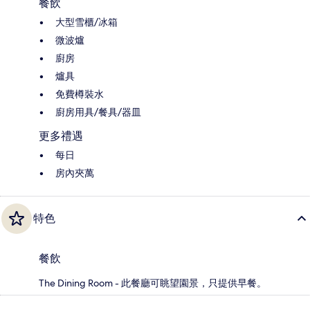
餐飲
大型雪櫃/冰箱
微波爐
廚房
爐具
免費樽裝水
廚房用具/餐具/器皿
更多禮遇
每日
房內夾萬
特色
餐飲
The Dining Room - 此餐廳可眺望園景，只提供早餐。