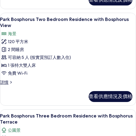
Bedroom
的
Residence
with
相
43 吋LCD 電視連衛星電視頻道、電視
載
8
Bosphorus
Park Bosphorus Two Bedroom Residence with Bosphorus
片
入
View
View
詳
所
海景
情
有
120 平方米
Park
2 間睡房
Bosphorus
可容納 5 人 (按實質預訂人數入住)
Two
1 張特大雙人床
Bedroom
免費 Wi-Fi
Residence
with
Park
詳情
Bosphorus
Bosphorus
Two
View
查看供應情況及價格
Bedroom
的
Residence
with
相
Park Bosphorus Three Bedroom Resi
載
13
Bosphorus
Park Bosphorus Three Bedroom Residence with Bosphorus
片
入
View
Terrace
詳
所
公園景
情