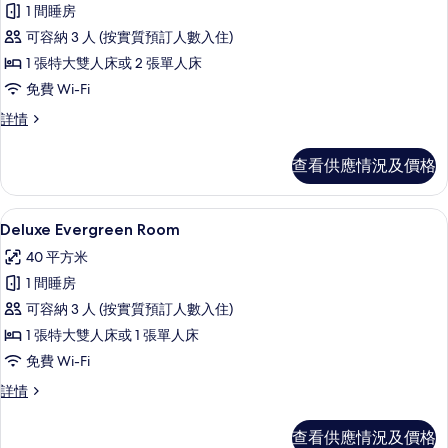
1 間睡房
Executive
可容納 3 人 (按實質預訂人數入住)
Room
1 張特大雙人床或 2 張單人床
with
免費 Wi-Fi
Sea
View
Executive
詳情
Room
的
with
相
查看供應情況及價格
Sea
片
View
詳
Deluxe Evergreen Room | 
載
8
情
Deluxe Evergreen Room
入
40 平方米
所
1 間睡房
有
可容納 3 人 (按實質預訂人數入住)
Deluxe
1 張特大雙人床或 1 張單人床
Evergreen
免費 Wi-Fi
Room
的
Deluxe
詳情
Evergreen
相
Room
查看供應情況及價格
片
詳