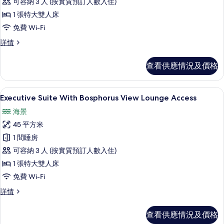
可容納 3 人 (按實質預訂人數入住)
Bosphorus
1 張特大雙人床
One
免費 Wi-Fi
Bedroom
Residence
Park
詳情
Bosphorus
with
One
City
查看供應情況及價格
Bedroom
View
Residence
的
with
Executive Suite With Bosphor
載
5
City
Executive Suite With Bosphorus View Lounge Access
相
入
View
海景
片
詳
所
情
45 平方米
有
1 間睡房
Executive
可容納 3 人 (按實質預訂人數入住)
Suite
1 張特大雙人床
With
免費 Wi-Fi
Bosphorus
View
Executive
詳情
Suite
Lounge
With
Access
查看供應情況及價格
Bosphorus