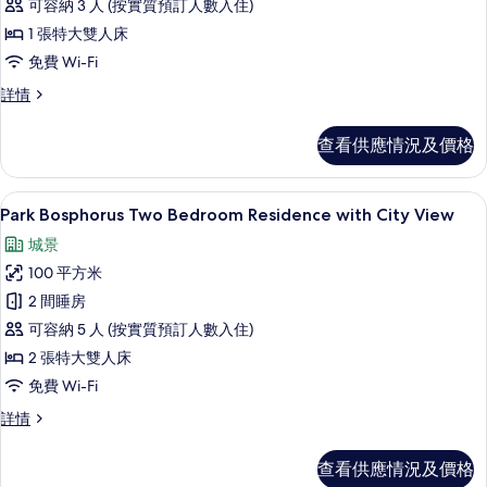
可容納 3 人 (按實質預訂人數入住)
Suite
1 張特大雙人床
with
免費 Wi-Fi
Bosphorus
View
Terrace
詳情
Suite
Lounge
with
Access
查看供應情況及價格
Bosphorus
的
View
Lounge
相
迷你吧、房內夾萬、書桌、遮光窗簾/
載
7
Access
Park Bosphorus Two Bedroom Residence with City View
片
入
詳
城景
情
所
100 平方米
有
2 間睡房
Park
可容納 5 人 (按實質預訂人數入住)
Bosphorus
2 張特大雙人床
Two
免費 Wi-Fi
Bedroom
Residence
Park
詳情
Bosphorus
with
Two
City
查看供應情況及價格
Bedroom