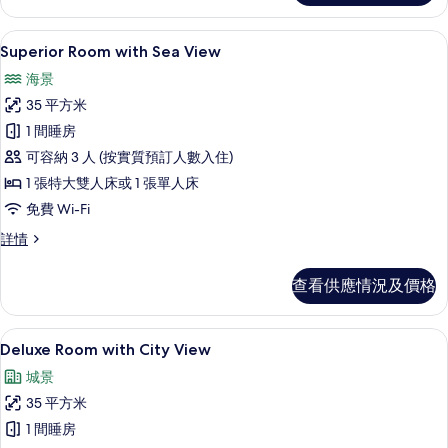
情
客房景觀
載
5
Superior Room with Sea View
入
海景
所
35 平方米
有
1 間睡房
Superior
可容納 3 人 (按實質預訂人數入住)
Room
1 張特大雙人床或 1 張單人床
with
免費 Wi-Fi
Sea
View
Superior
詳情
Room
的
with
相
查看供應情況及價格
Sea
片
View
詳
Deluxe Room with City Vie
載
5
情
Deluxe Room with City View
入
城景
所
35 平方米
有
1 間睡房
Deluxe