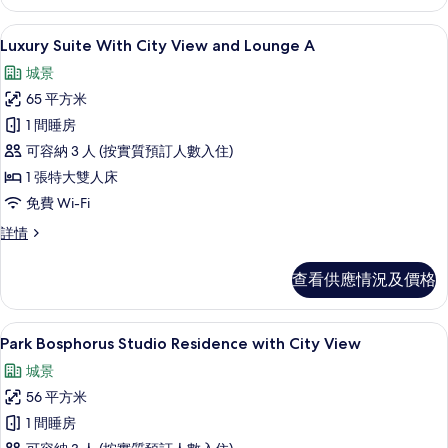
的
View
Lounge
相
Luxury Suite With City View
載
6
Access
Luxury Suite With City View and Lounge A
片
入
詳
城景
情
所
65 平方米
有
1 間睡房
Luxury
可容納 3 人 (按實質預訂人數入住)
Suite
1 張特大雙人床
With
免費 Wi-Fi
City
View
Luxury
詳情
Suite
and
With
Lounge
查看供應情況及價格
City
A
View
的
and
迷你吧、房內夾萬、書桌、遮光窗簾/
載
6
Lounge
Park Bosphorus Studio Residence with City View
相
入
A
城景
片
詳
所
情
56 平方米
有
1 間睡房
Park