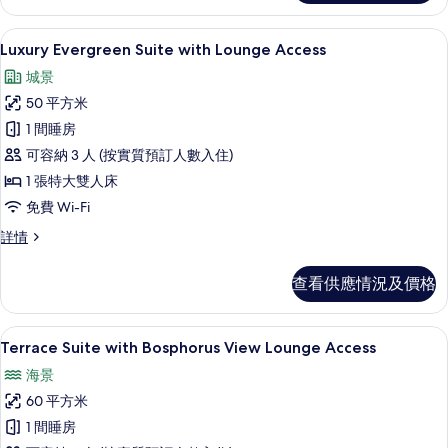
的
View
Lounge
相
Luxury Evergreen Suite with 
載
6
Access
Luxury Evergreen Suite with Lounge Access
片
入
詳
城景
情
所
50 平方米
有
1 間睡房
Luxury
可容納 3 人 (按實質預訂人數入住)
Evergreen
1 張特大雙人床
Suite
免費 Wi-Fi
with
Lounge
Luxury
詳情
Evergreen
Access
Suite
的
查看供應情況及價格
with
相
Lounge
Access
片
Terrace Suite with Bosphorus
載
5
詳
Terrace Suite with Bosphorus View Lounge Access
入
情
海景
所
60 平方米
有
1 間睡房
Terrace