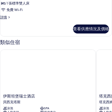
One
1 張標準雙人床
Bedroom
免費 Wi-Fi
Residence
with
Park
詳情
Bosphorus
Garden
One
Terrace
查看供應情況及價格
Bedroom
的
Residence
with
相
類似住宿
Garden
片
Terrace
伊斯坦堡瑞士酒店
塔克西姆
詳
情
伊
塔
伊斯坦堡瑞士酒店
塔克西
斯
克
貝西克塔斯
塔克西
坦
西
泳池
SPA
泳池
堡
姆