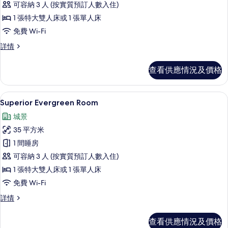
可容納 3 人 (按實質預訂人數入住)
級
1 張特大雙人床或 1 張單人床
客
免費 Wi-Fi
房,
高
詳情
城
級
市
客
查看供應情況及價格
房,
景
城
的
市
Superior Evergreen Room |
載
9
景
Superior Evergreen Room
相
入
詳
片
城景
情
所
35 平方米
有
1 間睡房
Superior
可容納 3 人 (按實質預訂人數入住)
Evergreen
1 張特大雙人床或 1 張單人床
Room
免費 Wi-Fi
的
相
Superior
詳情
Evergreen
片
Room
查看供應情況及價格
詳