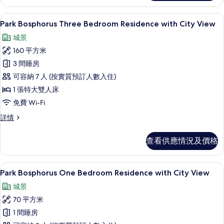
View
Residence
的
with
Park Bosphorus Three Bedroom
載
6
City
Park Bosphorus Three Bedroom Residence with City View
相
入
View
城景
片
詳
所
情
160 平方米
有
3 間睡房
Park
可容納 7 人 (按實質預訂人數入住)
Bosphorus
1 張特大雙人床
Three
免費 Wi-Fi
Bedroom
Residence
Park
詳情
Bosphorus
with
Three
City
查看供應情況及價格
Bedroom
View
Residence
的
with
Park Bosphorus One Bedroom Res
載
6
City
Park Bosphorus One Bedroom Residence with City View
相
入
View
城景
片
詳
所
情
70 平方米
有
1 間睡房
Park