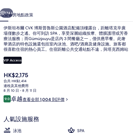
博
一個
下一個
斯
174+
概覽
客房
地點
政策
普
伊斯坦布爾 CVK 博斯普魯斯公園酒店配備頂樓露台，距離塔克辛廣
魯
場僅數步之遙。你可到訪 SPA，享受深層組織按摩、體膜護理或芳香
斯
療法服務；而Gümüşsuyu是店內 3 間餐廳之一，僅供應早餐。此奢
華酒店的特色設施還包括室內泳池、酒吧/酒廊及健身設施。旅客都
公
很喜歡住宿的熱心員工。住宿距離公共交通站點不遠，與塔克西姆站
相隔 4 分鐘路程，而芬德克勒站則在 7 分鐘路程外。
園
VIP Access
酒
現
HK$2,175
店
Executive Room with Sea View | 客
價
合共 HK$2,414
HK$2,175
相
連稅及其他費用
8 月 10 日 - 8 月 11 日
片
評
卓越
9.0
查看全部 1,004 則評價
9.0 分，滿分 10 分，
價
集
人氣設施服務
泳池
SPA