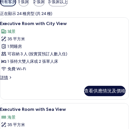
所有客房
1 張床
2 張床
3 張床以上
用
嘅
正在顯示 24 種房型 (共 24 種)
客
Executive Room with City V
載
7
Executive Room with City View
房
入
篩
城景
所
選
35 平方米
有
條
1 間睡房
Executive
件
可容納 3 人 (按實質預訂人數入住)
Room
1 張特大雙人床或 2 張單人床
with
免費 Wi-Fi
City
View
Executive
詳情
Room
的
with
相
查看供應情況及價格
City
片
View
詳
Executive Room with Sea Vi
載
7
情
Executive Room with Sea View
入
海景
所
35 平方米
有