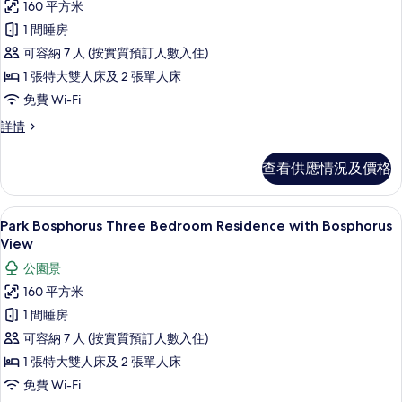
有
160 平方米
Park
1 間睡房
Bosphorus
可容納 7 人 (按實質預訂人數入住)
Three
1 張特大雙人床及 2 張單人床
Bedroom
免費 Wi-Fi
Residence
with
Park
詳情
Bosphorus
Bosphorus
Three
Terrace
查看供應情況及價格
Bedroom
的
Residence
with
相
Park Bosphorus Three Bedroom R
載
7
Bosphorus
Park Bosphorus Three Bedroom Residence with Bosphorus
片
入
Terrace
View
詳
所
公園景
情
有
160 平方米
Park
1 間睡房
Bosphorus
可容納 7 人 (按實質預訂人數入住)
Three
1 張特大雙人床及 2 張單人床
Bedroom
免費 Wi-Fi
Residence