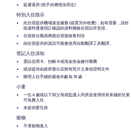
延遲退房 (視乎供應情況而定)
特別入住指示
此住宿提供機場接送服務 (或需另外收費)，如有需要，請於
抵達時透過預訂確認的資料聯絡住宿以作安排。
住宿前台職員將親自迎接旅客到埗
由住宿提供的資訊可能會使用自動翻譯工具翻譯。
登記入住須知
需以信用卡、扣帳卡或現金按金繳付雜費
或須提供由政府發出且附有照片之身份證明文件
辦理入住手續的最低年齡為 18 歲
小童
一位 6 歲或以下與父母或監護人同房並使用現有床舖的兒童
可免費入住
未提供嬰兒床
寵物
不准寵物進入