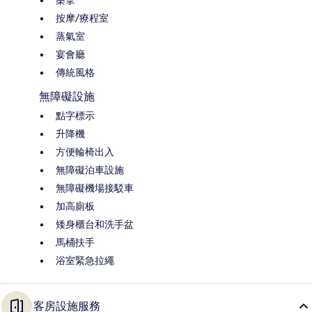
按摩/療程室
蒸氣室
宴會廳
傳統風格
無障礙設施
點字標示
升降機
方便輪椅出入
無障礙泊車設施
無障礙機場接駁車
加高廁板
矮身櫃台和洗手盆
馬桶扶手
浴室緊急拉繩
客房設施服務