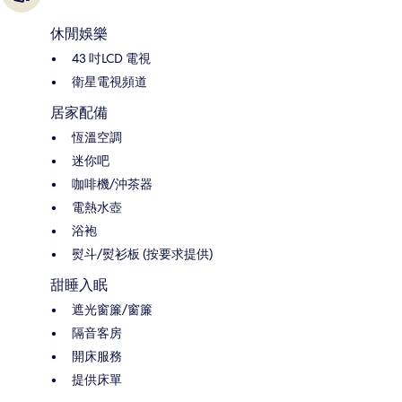
休閒娛樂
43 吋LCD 電視
衛星電視頻道
居家配備
恆溫空調
迷你吧
咖啡機/沖茶器
電熱水壺
浴袍
熨斗/熨衫板 (按要求提供)
甜睡入眠
遮光窗簾/窗簾
隔音客房
開床服務
提供床單