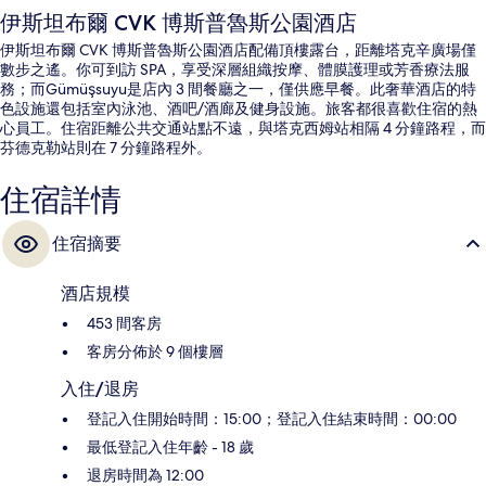
伊斯坦布爾 CVK 博斯普魯斯公園酒店
伊斯坦布爾 CVK 博斯普魯斯公園酒店配備頂樓露台，距離塔克辛廣場僅
數步之遙。你可到訪 SPA，享受深層組織按摩、體膜護理或芳香療法服
務；而Gümüşsuyu是店內 3 間餐廳之一，僅供應早餐。此奢華酒店的特
色設施還包括室內泳池、酒吧/酒廊及健身設施。旅客都很喜歡住宿的熱
心員工。住宿距離公共交通站點不遠，與塔克西姆站相隔 4 分鐘路程，而
芬德克勒站則在 7 分鐘路程外。
住宿詳情
住宿摘要
酒店規模
453 間客房
客房分佈於 9 個樓層
入住/退房
登記入住開始時間：15:00；登記入住結束時間：00:00
最低登記入住年齡 - 18 歲
退房時間為 12:00