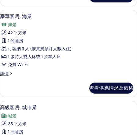
情
迷你吧、房內夾萬、書桌、遮光窗簾/
載
5
豪華客房, 海景
入
海景
所
42 平方米
有
1 間睡房
豪
可容納 3 人 (按實質預訂人數入住)
華
1 張特大雙人床或 1 張單人床
客
免費 Wi-Fi
房,
豪
詳情
海
華
景
客
查看供應情況及價格
房,
的
海
相
景
高級客房, 城市景 | 迷你吧、房內夾萬
載
6
詳
高級客房, 城市景
片
入
情
城景
所
35 平方米
有
1 間睡房
高