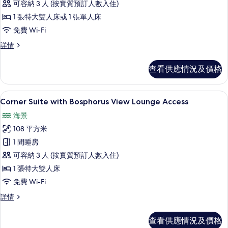
可容納 3 人 (按實質預訂人數入住)
Room
1 張特大雙人床或 1 張單人床
with
免費 Wi-Fi
City
View
Deluxe
詳情
Room
的
with
相
查看供應情況及價格
City
片
View
詳
Corner Suite with Bosphorus 
載
6
情
Corner Suite with Bosphorus View Lounge Access
入
海景
所
108 平方米
有
1 間睡房
Corner
可容納 3 人 (按實質預訂人數入住)
Suite
1 張特大雙人床
with
免費 Wi-Fi
Bosphorus
View
Corner
詳情
Suite
Lounge
with
Access
查看供應情況及價格
Bosphorus