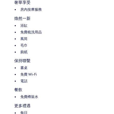
奢華享受
房內按摩服務
煥然一新
浴缸
免費梳洗用品
風筒
毛巾
廁紙
保持聯繫
書桌
免費 Wi-Fi
電話
餐飲
免費樽裝水
更多禮遇
每日