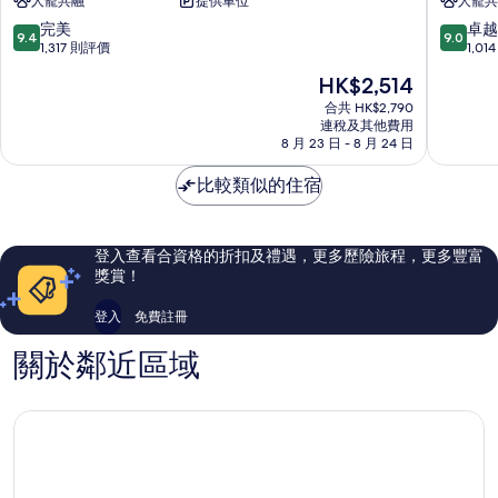
人寵共融
提供車位
人寵共
瑞
瑪
士
律
9.4
9.0
完美
卓越
9.4
9.0
酒
馬
分
分
1,317 則評價
1,0
店
拉
(滿
(滿
現
HK$2,514
貝
酒
分
分
售
西
店
為
為
合共 HK$2,790
HK$2,514
克
連稅及其他費用
塔
10
10
8 月 23 日 - 8 月 24 日
塔
克
分)，
分)，
斯
西
完
卓
比較類似的住宿
姆
美，
越，
1,317
1,014
則
則
評
評
登入查看合資格的折扣及禮遇，更多歷險旅程，更多豐富
價
價
獎賞！
篇
篇
評
評
登入
免費註冊
價
價
關於鄰近區域