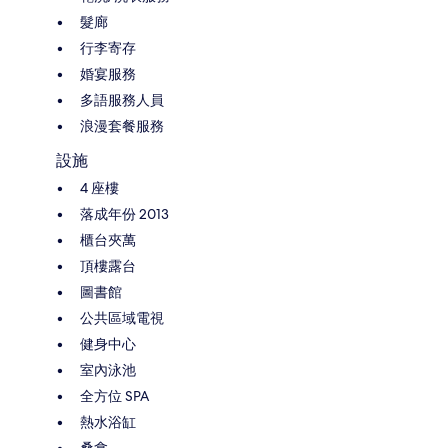
髮廊
行李寄存
婚宴服務
多語服務人員
浪漫套餐服務
設施
4 座樓
落成年份 2013
櫃台夾萬
頂樓露台
圖書館
公共區域電視
健身中心
室內泳池
全方位 SPA
熱水浴缸
桑拿