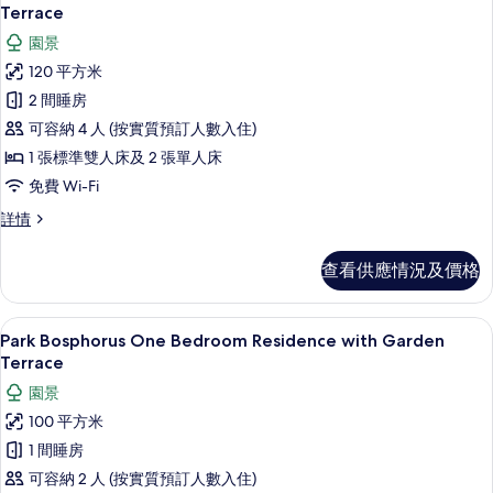
片
入
Terrace
Terrace
詳
所
園景
情
有
120 平方米
Park
2 間睡房
Bosphorus
可容納 4 人 (按實質預訂人數入住)
Two
1 張標準雙人床及 2 張單人床
Bedroom
免費 Wi-Fi
Residence
with
Park
詳情
Bosphorus
Garden
Two
Terrace
查看供應情況及價格
Bedroom
的
Residence
with
相
迷你吧、房內夾萬、書桌、遮光窗簾/
載
5
Garden
Park Bosphorus One Bedroom Residence with Garden
片
入
Terrace
Terrace
詳
所
園景
情
有
100 平方米
Park
1 間睡房
Bosphorus
可容納 2 人 (按實質預訂人數入住)