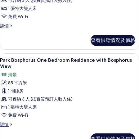
可容納 3 人 (按實質預訂人數入住)
Bosphorus
1 張特大雙人床
Studio
免費 Wi-Fi
Residence
with
Park
詳情
Bosphorus
City
Studio
View
查看供應情況及價格
Residence
的
with
City
相
Park Bosphorus One Bedroom Res
載
6
View
Park Bosphorus One Bedroom Residence with Bosphorus
片
入
詳
View
情
所
海景
有
85 平方米
Park
1 間睡房
Bosphorus
可容納 3 人 (按實質預訂人數入住)
One
1 張特大雙人床
Bedroom
免費 Wi-Fi
Residence
with
Park
詳情
Bosphorus
Bosphorus
One
View
查看供應情況及價格