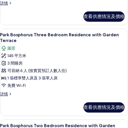
with
Park
詳情
Bosphorus
Bosphorus
Three
View
查看供應情況及價格
Bedroom
的
Residence
with
相
Park Bosphorus Three Bedroom
載
6
Bosphorus
Park Bosphorus Three Bedroom Residence with Garden
片
入
View
Terrace
詳
所
園景
情
有
145 平方米
Park
3 間睡房
Bosphorus
可容納 6 人 (按實質預訂人數入住)
Three
1 張標準雙人床及 3 張單人床
Bedroom
免費 Wi-Fi
Residence
with
Park
詳情
Bosphorus
Garden
Three
Terrace
查看供應情況及價格
Bedroom
的
Residence
with
相
迷你吧、房內夾萬、書桌、遮光窗簾/
載
4
Garden
Park Bosphorus Two Bedroom Residence with Garden