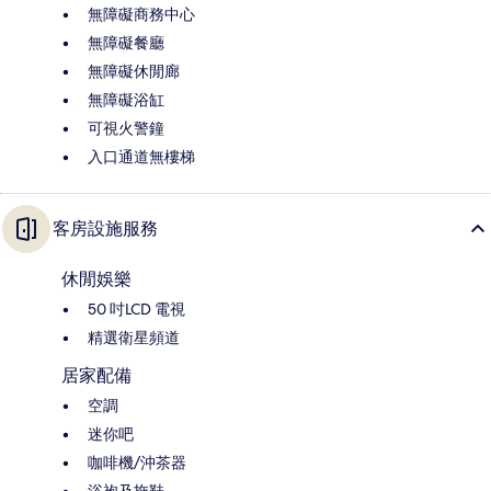
無障礙商務中心
無障礙餐廳
無障礙休閒廊
無障礙浴缸
可視火警鐘
入口通道無樓梯
客房設施服務
休閒娛樂
50 吋LCD 電視
精選衛星頻道
居家配備
空調
迷你吧
咖啡機/沖茶器
浴袍及拖鞋