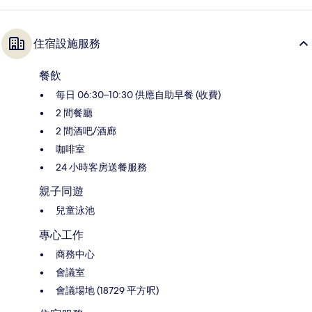
住宿設施服務
餐飲
每日 06:30–10:30 供應自助早餐 (收費)
2 間餐廳
2 間酒吧/酒廊
咖啡室
24 小時客房送餐服務
親子同遊
兒童泳池
專心工作
商務中心
會議室
會議場地 (18729 平方呎)