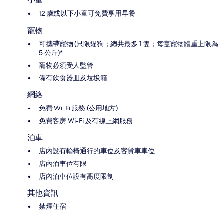
12 歲或以下小童可免費享用早餐
寵物
可攜帶寵物 (只限貓狗；總共最多 1 隻；每隻寵物體重上限為
5 公斤)*
寵物必須受人監管
備有飲食器皿及垃圾箱
網絡
免費 Wi-Fi 服務 (公用地方)
免費客房 Wi-Fi 及有線上網服務
泊車
店內設有輪椅通行的車位及客貨車車位
店內泊車位有限
店內泊車位設有高度限制
其他資訊
禁煙住宿