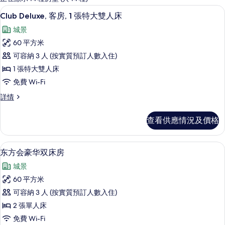
客
高級寢具、羽絨被、迷你吧、房內夾萬
載
8
Club Deluxe, 客房, 1 張特大雙人床
房
入
篩
城景
所
選
60 平方米
有
條
可容納 3 人 (按實質預訂人數入住)
Club
件
1 張特大雙人床
Deluxe,
免費 Wi-Fi
客
Club
詳情
房,
Deluxe,
1
客
查看供應情況及價格
張
房,
1
特
張
高級寢具、羽絨被、迷你吧、房內夾萬
載
大
8
特
东方会豪华双床房
入
大
雙
城景
雙
所
人
人
60 平方米
有
床
床
可容納 3 人 (按實質預訂人數入住)
詳
东
的
情
2 張單人床
方
相
免費 Wi-Fi