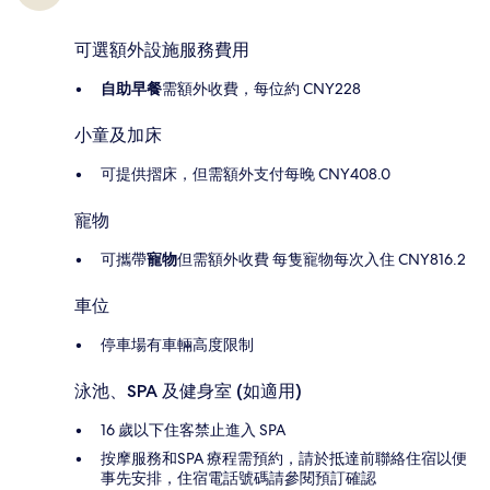
可選額外設施服務費用
自助早餐
需額外收費，每位約 CNY228
小童及加床
可提供摺床，但需額外支付每晚 CNY408.0
寵物
可攜帶
寵物
但需額外收費 每隻寵物每次入住 CNY816.2
車位
停車場有車輛高度限制
泳池、SPA 及健身室 (如適用)
16 歲以下住客禁止進入 SPA
按摩服務和SPA 療程需預約，請於抵達前聯絡住宿以便
事先安排，住宿電話號碼請參閱預訂確認