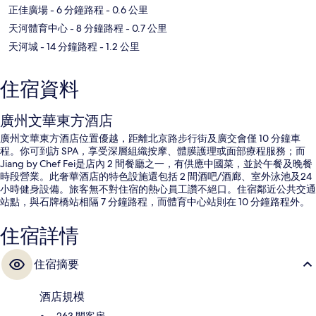
正佳廣場
- 6 分鐘路程
- 0.6 公里
天河體育中心
- 8 分鐘路程
- 0.7 公里
天河城
- 14 分鐘路程
- 1.2 公里
住宿資料
廣州文華東方酒店
廣州文華東方酒店位置優越，距離北京路步行街及廣交會僅 10 分鐘車
程。你可到訪 SPA，享受深層組織按摩、體膜護理或面部療程服務；而
Jiang by Chef Fei是店內 2 間餐廳之一，有供應中國菜，並於午餐及晚餐
時段營業。此奢華酒店的特色設施還包括 2 間酒吧/酒廊、室外泳池及24
小時健身設備。旅客無不對住宿的熱心員工讚不絕口。住宿鄰近公共交通
站點，與石牌橋站相隔 7 分鐘路程，而體育中心站則在 10 分鐘路程外。
住宿詳情
住宿摘要
酒店規模
263 間客房