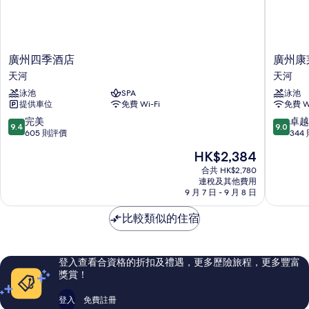
廣
廣
廣州四季酒店
廣州康
州
州
天河
天河
四
康
泳池
SPA
泳池
季
莱
提供車位
免費 Wi-Fi
免費 Wi
酒
德
店
酒
9.4
9.0
完美
卓越
9.4
9.0
天
店
分
分
605 則評價
344
河
天
(滿
(滿
現
HK$2,384
河
分
分
售
為
為
合共 HK$2,780
HK$2,384
連稅及其他費用
10
10
9 月 7 日 - 9 月 8 日
分)，
分)，
完
卓
比較類似的住宿
美，
越，
605
344
則
則
評
評
登入查看合資格的折扣及禮遇，更多歷險旅程，更多豐富
價
價
獎賞！
篇
篇
評
評
登入
免費註冊
價
價