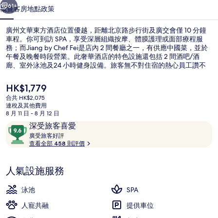
店
61+
概覽
客房
地點
政策
相
廣州文華東方酒店位置優越，距離北京路步行街及廣交會僅 10 分鐘
片
車程。你可到訪 SPA，享受深層組織按摩、體膜護理或面部療程服
務；而Jiang by Chef Fei是店內 2 間餐廳之一，有供應中國菜，並於
集
午餐及晚餐時段營業。此奢華酒店的特色設施還包括 2 間酒吧/酒
廊、室外泳池及24 小時健身設備。旅客無不對住宿的熱心員工讚不
絕口。住宿鄰近公共交通站點，與石牌橋站相隔 7 分鐘路程，而體育
中心站則在 10 分鐘路程外。
現
HK$1,779
價
合共 HK$2,075
HK$1,779
連稅及其他費用
雙人療程室、桑拿、熱水浴缸、蒸氣室
8 月 11 日 - 8 月 12 日
評
9.6
深受旅客喜愛
價
廣
分
廣受旅客好評
受
查看全部 458 則評價
(滿
旅
分
客
為
人氣設施服務
好
10
評
分)，
泳池
SPA
深
人寵共融
提供車位
受