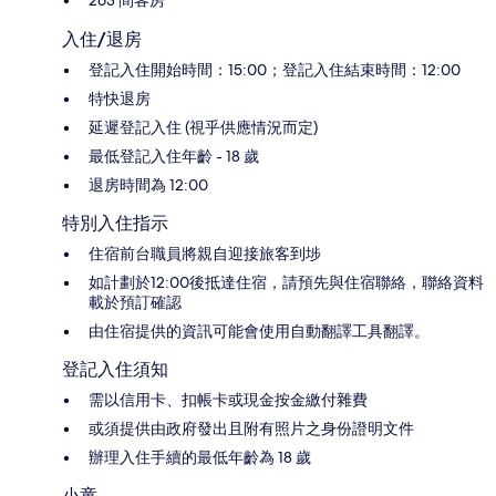
入住/退房
登記入住開始時間：15:00；登記入住結束時間：12:00
特快退房
延遲登記入住 (視乎供應情況而定)
最低登記入住年齡 - 18 歲
退房時間為 12:00
特別入住指示
住宿前台職員將親自迎接旅客到埗
如計劃於12:00後抵達住宿，請預先與住宿聯絡，聯絡資料
載於預訂確認
由住宿提供的資訊可能會使用自動翻譯工具翻譯。
登記入住須知
需以信用卡、扣帳卡或現金按金繳付雜費
或須提供由政府發出且附有照片之身份證明文件
辦理入住手續的最低年齡為 18 歲
小童