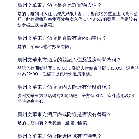
廣州文華東方酒店是否允許寵物入住？
是的，貓狗可入住，總共只限 1 隻，每隻寵物的重量上限為 5 公
斤。此住宿收取每隻寵物每次入住 CNY816.2的費用。住宿設有
飲食器皿及垃圾箱。
廣州文華東方酒店是否設有店內泊車位？
是的。泊車位也許數量有限。
廣州文華東方酒店的登記入住及退房時間為何？
登記入住開始時間：15:00；登記入住結束時間：12:00。退房時
間為 12:00。住宿可提供特快退房服務。
廣州文華東方酒店店內與附近有什麼好玩？
廣州文華東方酒店備有2 間酒吧、全方位 SPA、室外泳池及24
小時健身中心。
廣州文華東方酒店內或附近是否設有餐廳？
是的，店內有 2 間餐廳，坐擁中國菜。
廣州文華東方酒店附近區域有何特色？