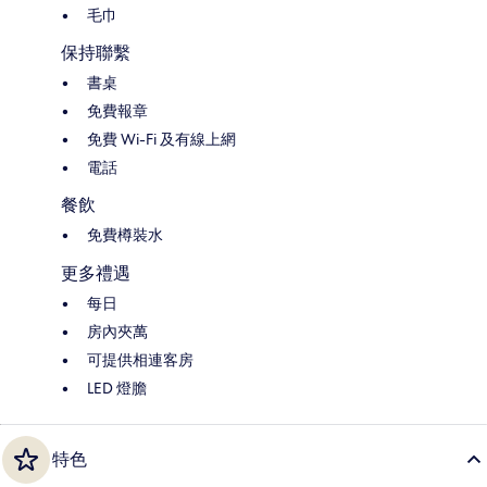
毛巾
保持聯繫
書桌
免費報章
免費 Wi-Fi 及有線上網
電話
餐飲
免費樽裝水
更多禮遇
每日
房內夾萬
可提供相連客房
LED 燈膽
特色