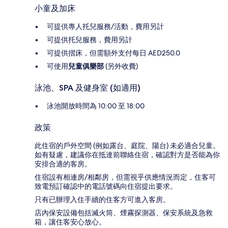
小童及加床
可提供專人托兒服務/活動，費用另計
可提供托兒服務，費用另計
可提供摺床，但需額外支付每日 AED250.0
可使用
兒童俱樂部
(另外收費)
泳池、SPA 及健身室 (如適用)
泳池開放時間為 10:00 至 18:00
政策
此住宿的戶外空間 (例如露台、庭院、陽台) 未必適合兒童。
如有疑慮，建議你在抵達前聯絡住宿，確認對方是否能為你
安排合適的客房。
住宿設有相連房/相鄰房，但需視乎供應情況而定，住客可
致電預訂確認中的電話號碼向住宿提出要求。
只有已辦理入住手續的住客方可進入客房。
店內保安設備包括滅火筒、煙霧探測器、保安系統及急救
箱，讓住客安心放心。