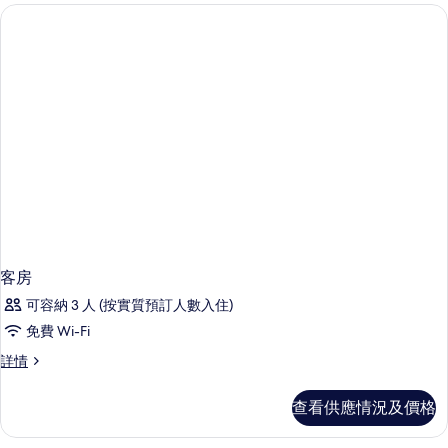
客房
可容納 3 人 (按實質預訂人數入住)
免費 Wi-Fi
客
詳情
房
詳
查看供應情況及價格
情