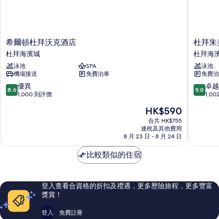
希
杜
希爾頓杜拜沃克酒店
杜拜朱
爾
拜
杜拜海濱城
杜拜海
頓
朱
泳池
SPA
泳池
杜
美
機場接送
免費泊車
免費泊
拜
拉
沃
海
8.6
9.0
優異
卓越
8.6
9.0
克
灘
分
分
1,000 則評價
1,0
酒
安
(滿
(滿
現
HK$590
店
瓦
分
分
售
杜
吉
為
為
合共 HK$755
HK$590
拜
連稅及其他費用
羅
10
10
8 月 23 日 - 8 月 24 日
海
塔
分)，
分)，
濱
納
優
卓
比較類似的住宿
城
酒
異，
越，
店
1,000
1,002
杜
則
則
拜
評
評
登入查看合資格的折扣及禮遇，更多歷險旅程，更多豐富
海
價
價
獎賞！
濱
篇
篇
城
評
評
登入
免費註冊
價
價