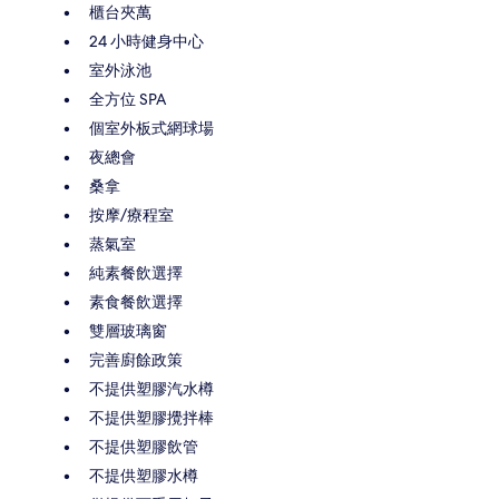
櫃台夾萬
24 小時健身中心
室外泳池
全方位 SPA
個室外板式網球場
夜總會
桑拿
按摩/療程室
蒸氣室
純素餐飲選擇
素食餐飲選擇
雙層玻璃窗
完善廚餘政策
不提供塑膠汽水樽
不提供塑膠攪拌棒
不提供塑膠飲管
不提供塑膠水樽