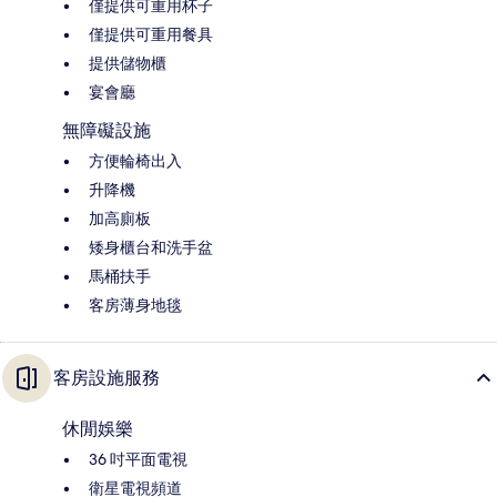
僅提供可重用杯子
僅提供可重用餐具
提供儲物櫃
宴會廳
無障礙設施
方便輪椅出入
升降機
加高廁板
矮身櫃台和洗手盆
馬桶扶手
客房薄身地毯
客房設施服務
休閒娛樂
36 吋平面電視
衛星電視頻道