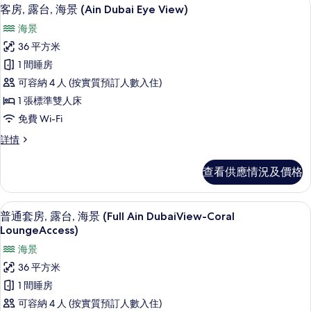
載
6
詳
客房, 露台, 海景 (Ain Dubai Eye View)
片
入
情
海景
所
36 平方米
有
1 間睡房
客
可容納 4 人 (按實質預訂人數入住)
房,
1 張標準雙人床
露
免費 Wi-Fi
台,
客
詳情
海
房,
景
露
查看供應情況及價格
台,
(Ain
海
Dubai
景
普通套房, 露台, 海景 (Full Ain Dub
載
Eye
6
(Ain
普通套房, 露台, 海景 (Full Ain DubaiView-Coral
入
Dubai
View)
LoungeAccess)
Eye
所
的
海景
View)
有
相
詳
36 平方米
情
普
片
1 間睡房
通
可容納 4 人 (按實質預訂人數入住)