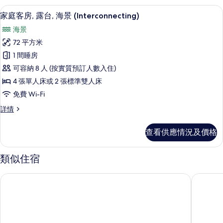
景
台,
迷你吧、房內夾萬、書桌、手提電腦工
載
7
海
家庭客房, 露台, 海景 (Interconnecting)
(Higher
入
景
floor
海景
(Higher
所
&
floor
72 平方米
有
&
Coral
1 間睡房
Coral
家
Lounge
Lounge
可容納 8 人 (按實質預訂人數入住)
Access)
庭
Access)
4 張單人床或 2 張標準雙人床
的
詳
客
免費 Wi-Fi
情
相
房,
家
詳情
片
露
庭
台,
客
查看供應情況及價格
房,
海
露
景
台,
類似住宿
海
(Interconnecting)
景
的
希爾頓杜拜沃克酒店
杜拜朱美
(Interconnecting)
相
詳
情
片