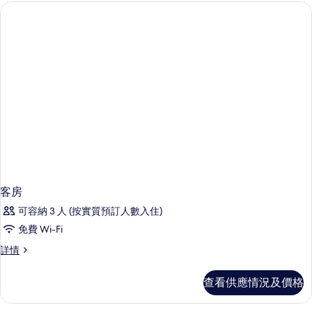
客房
可容納 3 人 (按實質預訂人數入住)
免費 Wi-Fi
客
詳情
房
詳
查看供應情況及價格
情