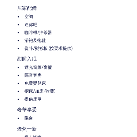
居家配備
空調
迷你吧
咖啡機/沖茶器
浴袍及拖鞋
熨斗/熨衫板 (按要求提供)
甜睡入眠
遮光窗簾/窗簾
隔音客房
免費嬰兒床
摺床/加床 (收費)
提供床單
奢華享受
陽台
煥然一新