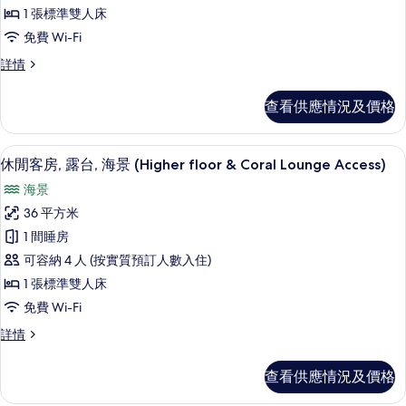
套
1 張標準雙人床
房,
免費 Wi-Fi
露
普
詳情
台,
通
套
海
查看供應情況及價格
房,
景
露
台,
(Full
迷你吧、房內夾萬、書桌、手提電腦工
載
6
海
休閒客房, 露台, 海景 (Higher floor & Coral Lounge Access)
Ain
入
景
DubaiView-
海景
(Full
所
Coral
Ain
36 平方米
有
DubaiView-
LoungeAccess)
1 間睡房
Coral
休
的
LoungeAccess)
可容納 4 人 (按實質預訂人數入住)
閒
相
詳
1 張標準雙人床
情
客
片
免費 Wi-Fi
房,
休
詳情
露
閒
台,
客
查看供應情況及價格
房,
海
露