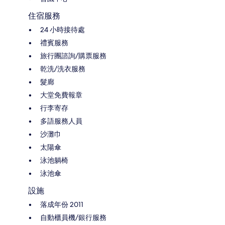
住宿服務
24 小時接待處
禮賓服務
旅行團諮詢/購票服務
乾洗/洗衣服務
髮廊
大堂免費報章
行李寄存
多語服務人員
沙灘巾
太陽傘
泳池躺椅
泳池傘
設施
落成年份 2011
自動櫃員機/銀行服務