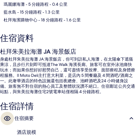
瑪麗娜海灘
- 5 分鐘路程
- 0.4 公里
藍水島
- 15 分鐘路程
- 1.3 公里
杜拜海濱購物中心
- 18 分鐘路程
- 1.6 公里
住宿資料
杜拜朱美拉海灘 JA 海景飯店
身處杜拜朱美拉海灘 JA 海景飯店，你可到訪私人海灘，在太陽傘下遮蔭
乘涼，且步行片刻即可抵達The Walk 海濱長廊。旅客可在室外泳池痛快
玩水；而如果你想好好慰勞自己，還可盡情享受按摩、面部療程及身體療
程服務。Il Moto Deli主打意大利菜，是店內 5 間餐廳及 4 間酒吧/酒廊之
一。此奢華酒店的特色設施還包括夜總會、池畔酒吧及24 小時健身設
備。旅客無不對住宿的熱心員工及整體狀況讚不絕口。住宿鄰近公共交通
站點，與朱美拉海灘住宅2號電車站僅相隔 4 分鐘路程。
住宿詳情
住宿摘要
酒店規模