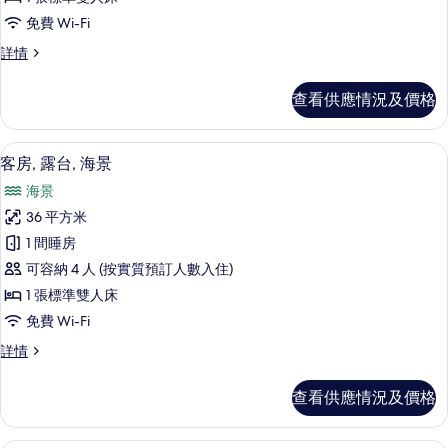
套
免費 Wi-Fi
房,
家
詳情
1
庭
套
間
查看供應情況及價格
房,
臥
1
室,
間
迷你吧、房內夾萬、書桌、手提電腦工
載
8
臥
客房, 露台, 海景
露
入
室,
海景
台
露
所
台
36 平方米
(Ain
有
(Ain
Dubai
1 間睡房
Dubai
客
View-
View-
可容納 4 人 (按實質預訂人數入住)
房,
Coral
Coral
1 張標準雙人床
Lounge
露
Lounge
免費 Wi-Fi
Access)
台,
Access)
詳
客
詳情
的
情
海
房,
相
景
露
查看供應情況及價格
台,
片
的
海
相
景
客房, 露台, 海景 (Ain Dubai Eye