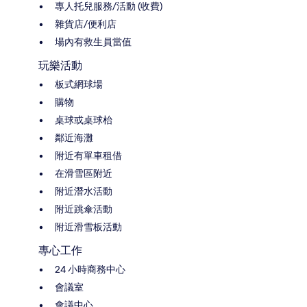
專人托兒服務/活動 (收費)
雜貨店/便利店
場內有救生員當值
玩樂活動
板式網球場
購物
桌球或桌球枱
鄰近海灘
附近有單車租借
在滑雪區附近
附近潛水活動
附近跳傘活動
附近滑雪板活動
專心工作
24 小時商務中心
會議室
會議中心