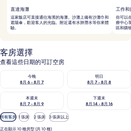
直達海灘
工作和
這家飯店可直接通往海濱的海灘。沙灘上備有沙灘巾和
你可以在
遮陽傘，歡迎客人的光臨。附近還有水肺潛水等你來體
療中心
驗。
區和購
客房選擇
查看這些日期的可訂空房
查看今晚 8月 6 - 8月 7的可訂空房
查看明日 8月 7 - 8月 8的可訂
今晚
明日
8月 6 - 8月 7
8月 7 - 8月 8
查看本週末 8月 7 - 8月 9的可訂空房
查看下週末 8月 14 - 8月 16
本週末
下週末
8月 7 - 8月 9
8月 14 - 8月 16
可
所有客房
1 張床
2 張床
3 張床以上
用
嘅
正在顯示 10 種房型 (共 10 種)