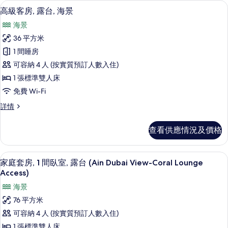
迷你吧、房內夾萬、書桌、手提電腦工
載
8
高級客房, 露台, 海景
入
海景
所
36 平方米
有
1 間睡房
高
可容納 4 人 (按實質預訂人數入住)
級
1 張標準雙人床
客
免費 Wi-Fi
房,
高
詳情
露
級
台,
客
查看供應情況及價格
房,
海
露
景
台,
家庭套房, 1 間臥室, 露台 (Ain Dubai
載
6
海
家庭套房, 1 間臥室, 露台 (Ain Dubai View-Coral Lounge
的
入
景
Access)
相
詳
所
海景
情
片
有
76 平方米
家
可容納 4 人 (按實質預訂人數入住)
庭
1 張標準雙人床