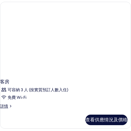
客
房
篩
選
條
件
客房
可容納 3 人 (按實質預訂人數入住)
免費 Wi-Fi
客
詳情
房
詳
查看供應情況及價格
情