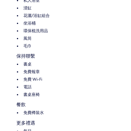
私人浴室
浸缸
花灑/浴缸組合
坐浴桶
環保梳洗用品
風筒
毛巾
保持聯繫
書桌
免費報章
免費 Wi-Fi
電話
書桌座椅
餐飲
免費樽裝水
更多禮遇
每日