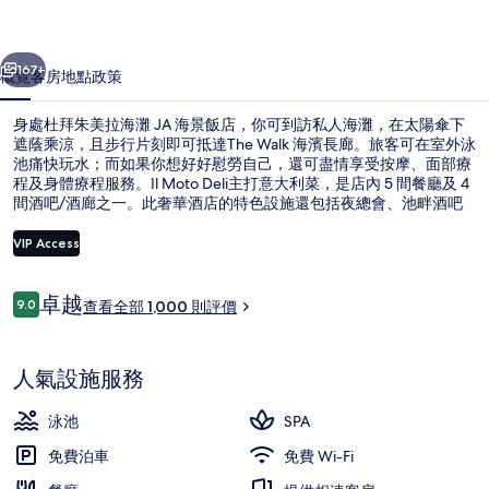
灘
一個
下一個
JA
167+
概覽
客房
地點
政策
海
身處杜拜朱美拉海灘 JA 海景飯店，你可到訪私人海灘，在太陽傘下
景
遮蔭乘涼，且步行片刻即可抵達The Walk 海濱長廊。旅客可在室外泳
飯
池痛快玩水；而如果你想好好慰勞自己，還可盡情享受按摩、面部療
程及身體療程服務。Il Moto Deli主打意大利菜，是店內 5 間餐廳及 4
店
間酒吧/酒廊之一。此奢華酒店的特色設施還包括夜總會、池畔酒吧
及24 小時健身設備。旅客無不對住宿的熱心員工及整體狀況讚不絕
相
口。住宿鄰近公共交通站點，與朱美拉海灘住宅2號電車站僅相隔 4
VIP Access
分鐘路程。
片
評
卓越
集
9.0
室外泳池；10:00 至 18:00 開放；泳
查看全部 1,000 則評價
9.0 分，滿分 10 分，
價
人氣設施服務
泳池
SPA
免費泊車
免費 Wi-Fi