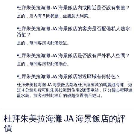
杜拜朱美拉海灘 JA 海景飯店內或附近是否設有餐廳？
是的，店內有 5 間餐廳，坐擁意大利菜。
杜拜朱美拉海灘 JA 海景飯店的客房是否配備私人熱水
浴缸？
是的，每間客房均配備浸缸。
杜拜朱美拉海灘 JA 海景飯店是否設有戶外私人空間？
是的，每間客房都配備陽台。
杜拜朱美拉海灘 JA 海景飯店附近區域有何特色？
杜拜朱美拉海灘 JA 海景飯店鄰近杜拜海濱城的瑪麗娜海灘，短
短 4 分鐘步程可到朱美拉海灘住宅2號電車站，17 分鐘步程即達
藍水島。旅客都對此酒店的優越位置讚不絕口。
杜拜朱美拉海灘 JA 海景飯店的評
評
價
價