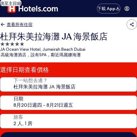
跳至主目錄
下載 App
查看所有住宿
杜拜朱美拉海灘 JA 海景飯店
5.0
JA Ocean View Hotel, Jumeirah Beach Dubai
星
高級海灘酒店，設有SPA，鄰近瑪麗娜海灘
級
住
選擇日期查看價格
宿
下一站想去邊？
日期
旅客