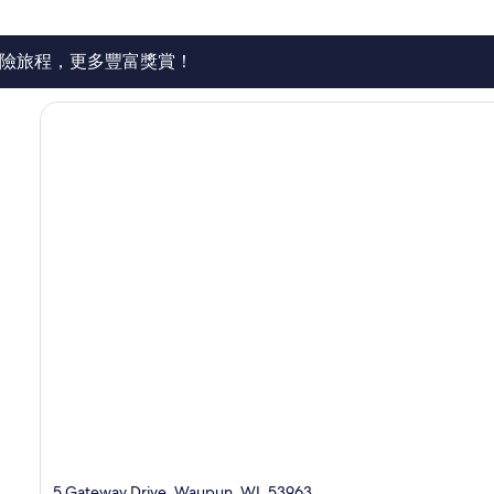
則
評
價
險旅程，更多豐富獎賞！
篇
評
價
5 Gateway Drive, Waupun, WI, 53963