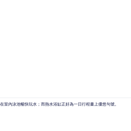
接待處
在室內泳池暢快玩水；而熱水浴缸正好為一日行程畫上優悠句號。
室內泳池