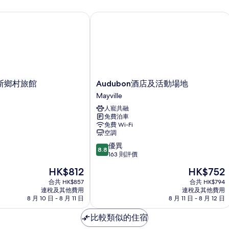
相
的
情
片
鄉村旅館
Audubon酒店及活動場地
相
片
Audubon
斯鄉村旅館
Audubon酒店及活動場地
酒
Mayville
店
人寵共融
及
免費泊車
活
免費 Wi-Fi
動
空調
場
8.8
優異
地
8.8
分
163 則評價
Mayville
(滿
現
現
HK$812
HK$752
分
售
售
為
合共 HK$857
合共 HK$794
HK$812
HK$752
連稅及其他費用
連稅及其他費用
10
8 月 10 日 - 8 月 11 日
8 月 11 日 - 8 月 12 日
分)，
優
比較類似的住宿
異，
163