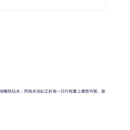
圖
池暢快玩水；而熱水浴缸正好為一日行程畫上優悠句號。旅