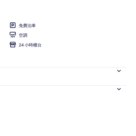
特大雙人床, 非吸煙房 | 書桌、手提電腦工作空間、熨斗/熨衫板、摺床/加床 (收費)
免費泊車
空調
24 小時櫃台