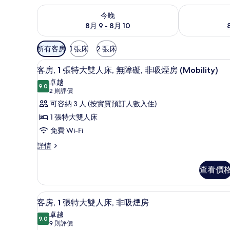
查看今晚 8月 9 - 8月 10的可訂空房
查看明日 8月 1
今晚
8月 9 - 8月 10
可
所有客房
1 張床
2 張床
用
書桌、手提電腦工作空間、熨斗/
載
嘅
6
客房, 1 張特大雙人床, 無障礙, 非吸煙房 (Mobility)
入
客
卓越
9.0
房
9.0 分，滿分 10 分
所
(2
2 則評價
篩
則
有
可容納 3 人 (按實質預訂人數入住)
選
評
客
1 張特大雙人床
條
價)
房,
免費 Wi-Fi
件
1
客
詳情
房,
張
1
特
查看價
張
大
特
大
雙
書桌、手提電腦工作空間、熨斗/
載
10
雙
客房, 1 張特大雙人床, 非吸煙房
人
入
人
卓越
床,
9.0
床,
9.0 分，滿分 10 分
所
(9
9 則評價
無