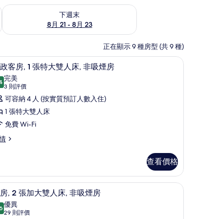
查看下週末 8月 21 - 8月 23的可訂空房
下週末
8月 21 - 8月 23
正在顯示 9 種房型 (共 9 種)
手提電腦工作空間、熨斗/熨衫板、摺床/加床 (收費)
行政客房, 1 張特大雙人床, 非吸煙房 | 書桌
載
6
政客房, 1 張特大雙人床, 非吸煙房
入
完美
4
9.4 分，滿分 10 分
所
(3
3 則評價
則
有
可容納 4 人 (按實質預訂人數入住)
評
行
1 張特大雙人床
價)
政
免費 Wi-Fi
客
情
,
查看價格
張
| 書桌、手提電腦工作空間、熨斗/熨衫板、摺床/加床 (收費)
特
客房, 2 張加大雙人床, 非吸煙房 | 書桌、手
載
8
房, 2 張加大雙人床, 非吸煙房
大
入
優異
6
雙
8.6 分，滿分 10 分
所
(29
29 則評價