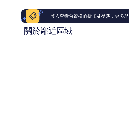
則
則
評
評
價
價
登入查看合資格的折扣及禮遇，更多歷
篇
篇
評
評
關於鄰近區域
價
價