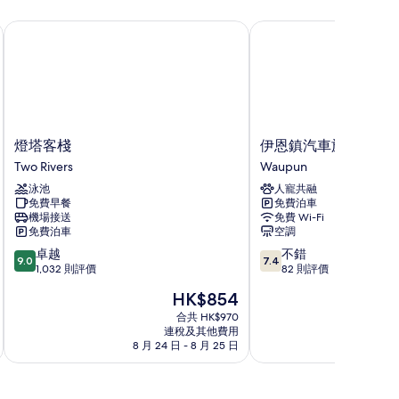
相
燈塔客棧
伊恩鎮汽車旅館
片
燈
伊
燈塔客棧
伊恩鎮汽車旅館
塔
恩
Two Rivers
Waupun
客
鎮
泳池
人寵共融
棧
汽
免費早餐
免費泊車
Two
車
機場接送
免費 Wi-Fi
Rivers
旅
免費泊車
空調
館
9.0
7.4
卓越
不錯
Waupun
9.0
7.4
分
分
1,032 則評價
82 則評價
(滿
(滿
現
HK$854
分
分
售
為
為
合共 HK$970
HK$854
連稅及其他費用
10
10
8 月 24 日 - 8 月 25 日
9
分)，
分)，
卓
不
越，
錯，
1,032
82