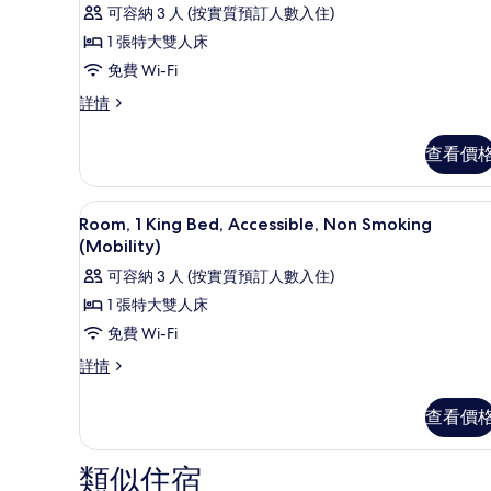
則
無
有
可容納 3 人 (按實質預訂人數入住)
障
評
礙,
障
客
1 張特大雙人床
非
價)
礙,
房,
免費 Wi-Fi
吸
煙
非
1
客
詳情
房
房,
張
吸
(Mobility)
1
特
查看價
煙
詳
張
情
大
特
房
大
雙
書桌、手提電腦工作空間、熨斗/
(Mobility)
載
4
雙
Room, 1 King Bed, Accessible, Non Smoking
的
人
入
人
(Mobility)
床,
相
床,
所
可容納 3 人 (按實質預訂人數入住)
非
片
非
有
吸
1 張特大雙人床
煙
吸
Room,
免費 Wi-Fi
房
1
煙
詳
Room,
詳情
King
情
房
1
Bed,
King
的
查看價
Accessible,
Bed,
相
Accessible,
Non
Non
片
類似住宿
Smoking
Smoking