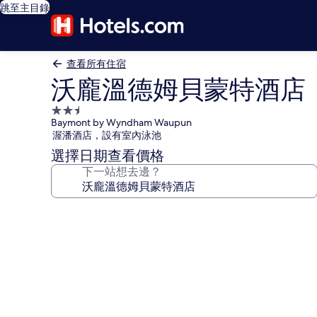
跳至主目錄
查看所有住宿
沃龐溫德姆貝蒙特酒店
2.5
Baymont by Wyndham Waupun
星
渥潘酒店，設有室內泳池
級
選擇日期查看價格
住
下一站想去邊？
宿
沃
龐
溫
德
姆