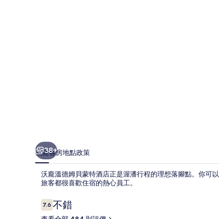
貝
蒙
特
酒
店
相
片
集
38+
概覽
客房
地點
政策
沃龐溫德姆貝蒙特酒店正是渥潘行程的理想落腳點。你可以
旅客都很喜歡住宿的熱心員工。
評
不錯
7.6
7.6 分，滿分 10 分，
價
查看全部 484 則評價