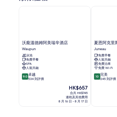
(Mobility)
(Mobility)
詳
沃龐溫德姆阿美瑞辛酒店
夏恩阿克里斯
的
情
相
片
沃
夏
沃龐溫德姆阿美瑞辛酒店
夏恩阿克里
龐
恩
Waupun
Juneau
溫
阿
泳池
免費早餐
德
克
免費早餐
人寵共融
姆
里
SPA
免費泊車
阿
斯
人寵共融
免費 Wi-Fi
美
鄉
9.0
10.0
卓越
完美
瑞
村
9.0
10
分
分
534 則評價
245 則評價
辛
旅
(滿
(滿
酒
館
現
HK$657
分
分
店
Juneau
售
為
為
合共 HK$745
Waupun
HK$657
連稅及其他費用
10
10
8 月 16 日 - 8 月 17 日
分)，
分)，
卓
完
越，
美，
534
245