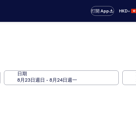
•
打開 App
HKD
日期