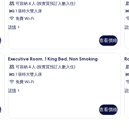
則
房
有
可容納 4 人 (按實質預訂人數入住)
詳
床,
評
情
非
的
床
高
1 張特大雙人床
吸
價)
相
級
免費 Wi-Fi
房
煙
房
片
2
客
高
客
詳情
詳
詳
級
房,
房,
情
客
2
格
查看價格
1
房,
張
張
1
加
張
大
熨衫板、摺床/加床 (收費)
特
書桌、手提電腦工作空間、熨斗/熨衫板、
載
4
特
雙
Executive Room, 1 King Bed, Non Smoking
R
大
入
大
人
可容納 4 人 (按實質預訂人數入住)
雙
床,
雙
床
所
人
非
1 張特大雙人床
人
有
床,
吸
免費 Wi-Fi
非
煙
床,
Executive
R
吸
房
Executive
Ro
詳情
詳
Room,
1
非
煙
詳
Room,
1
1
K
房
情
吸
1
Ki
詳
King
B
King
Be
煙
格
查看價格
情
Bed,
N
Bed,
N
房
Non
Sm
Non
S
Smoking
詳
的
Smoking
詳
情