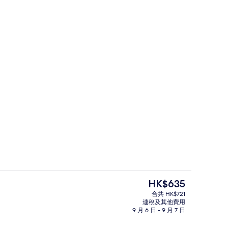
商務中心
現
HK$635
價
合共 HK$721
HK$635
連稅及其他費用
包歐陸早餐
9 月 6 日 - 9 月 7 日