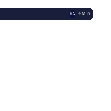
則
則
評
評
價
價
登入
免費註冊
篇
篇
評
評
價
價