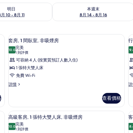
0 - 8月 11的可訂空房
查看本週末 8月 14 - 8月 16的可訂空房
明日
本週末
8月 10 - 8月 11
8月 14 - 8月 16
熨衫板、摺床/加床 (收費)
套房, 1 間臥室, 非吸煙房 | 書桌、
載
7
套房, 1 間臥室, 非吸煙房
行
入
完美
10.0
9.
10.0 分，滿分 10 分
所
(1
1 則評價
則
有
可容納 4 人 (按實質預訂人數入住)
評
套
1 張特大雙人床
價)
房,
免費 Wi-Fi
1
套
行
詳情
詳
房,
政
間
房
1
客
臥
格
查看價格
1
間
房,
室,
臥
1
室,
張
熨衫板、摺床/加床 (收費)
非
高級客房, 1 張特大雙人床, 非吸煙房 
載
8
非
特
高級客房, 1 張特大雙人床, 非吸煙房
客
吸
入
吸
大
完美
煙
10.0
雙
8.
煙
10.0 分，滿分 10 分
所
(1
1 則評價
房
人