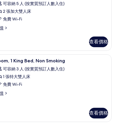
則
人
有
可容納 5 人 (按實質預訂人數入住)
評
,
客
2 張加大雙人床
價)
非
,
免費 Wi-Fi
吸
情
張
煙
加
查看價格
房
大
的
摺床/加床 (收費)
雙
書桌、手提電腦工作空間、熨斗/熨衫板、摺床/加
載
相
7
oom, 1 King Bed, Non Smoking
人
入
片
可容納 3 人 (按實質預訂人數入住)
,
所
1 張特大雙人床
非
有
免費 Wi-Fi
吸
oom,
om,
情
煙
ing
房
ng
ed,
d,
的
查看價格
on
on
相
oking
moking
片
的