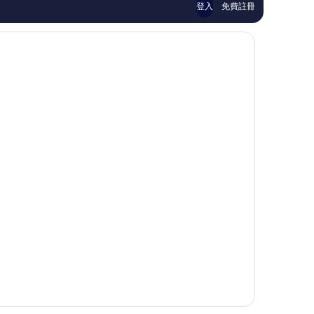
價
價
登入
免費註冊
篇
篇
評
評
價
價