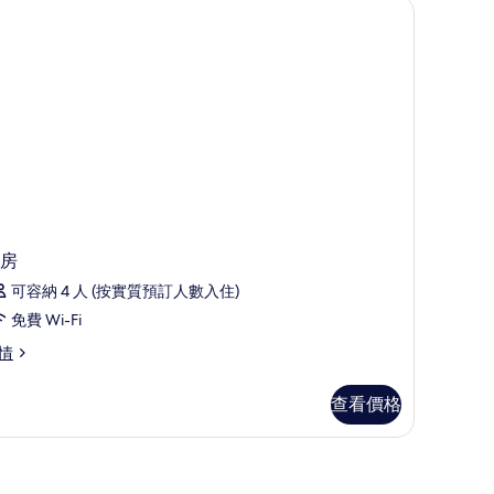
桌、手提電腦工作空間
房
可容納 4 人 (按實質預訂人數入住)
免費 Wi-Fi
情
查看價格