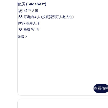
1 間睡房、房內夾萬、書桌、
載
9
套房 (Budapest)
入
45 平方米
所
可容納 4 人 (按實質預訂人數入住)
有
2 張單人床
套
免費 Wi-Fi
房
套
詳情
(Budapest)
房
的
(Budapest)
詳
相
情
片
查看價