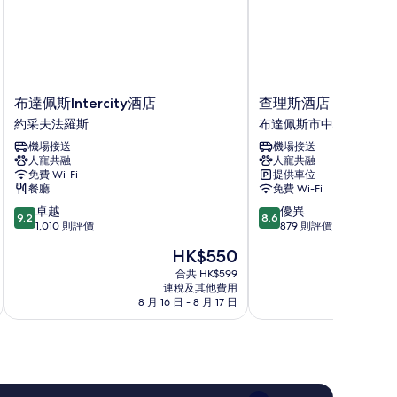
布
查
布達佩斯Intercity酒店
查理斯酒店
達
理
約采夫法羅斯
布達佩斯市中心
佩
斯
機場接送
機場接送
斯
酒
人寵共融
人寵共融
Intercity
店
免費 Wi-Fi
提供車位
酒
布
餐廳
免費 Wi-Fi
店
達
9.2
8.6
卓越
優異
約
佩
9.2
8.6
分
分
1,010 則評價
879 則評價
采
斯
(滿
(滿
夫
市
現
HK$550
分
分
法
中
售
為
為
合共 HK$599
羅
心
HK$550
連稅及其他費用
10
10
斯
8 月 16 日 - 8 月 17 日
8
分)，
分)，
卓
優
越，
異，
1,010
879
則
則
評
評