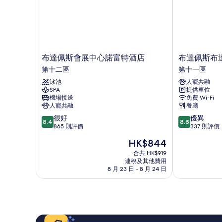
布
布
布達佩斯會展中心諾富特酒店
布達佩斯布
達
達
第十二區
第十一區
佩
佩
泳池
人寵共融
斯
斯
SPA
提供車位
會
布
機場接送
免費 Wi-Fi
展
達
人寵共融
餐廳
中
區
8.4
8.8
很好
優異
心
麗
8.4
8.8
分
分
865 則評價
337 則評價
諾
笙
(滿
(滿
富
酒
現
HK$844
分
分
特
店
售
為
為
合共 HK$919
酒
第
HK$844
連稅及其他費用
10
10
店
十
8 月 23 日 - 8 月 24 日
分)，
分)，
第
一
很
優
十
區
好，
異，
二
865
337
區
則
則
評
評