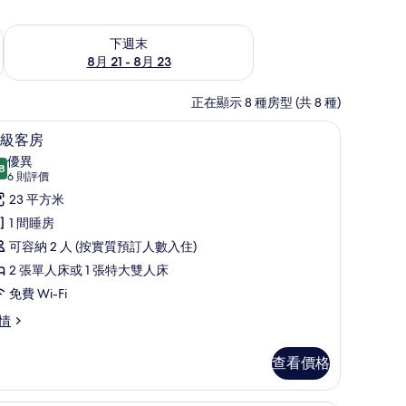
查看下週末 8月 21 - 8月 23的可訂空房
下週末
8月 21 - 8月 23
正在顯示 8 種房型 (共 8 種)
桌、手提電腦工作空間
高級客房 | 1 間睡房、房內夾萬、書桌、手提
載
9
級客房
入
優異
8
8.8 分，滿分 10 分
所
(6
6 則評價
則
有
23 平方米
評
高
1 間睡房
價)
級
可容納 2 人 (按實質預訂人數入住)
客
2 張單人床或 1 張特大雙人床
房
免費 Wi-Fi
的
情
相
查看價格
片