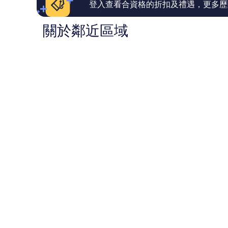
價
價
登入查看合資格的折扣及禮遇，更多歷
篇
篇
評
評
關於鄰近區域
價
價