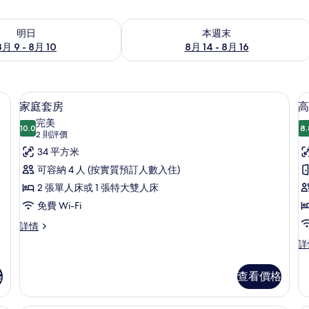
 - 8月 10的可訂空房
查看本週末 8月 14 - 8月 16的可訂空房
明日
本週末
8月 9 - 8月 10
8月 14 - 8月 16
夾萬、書桌、手提電腦工作空間
家庭套房 | 1 間睡房、房內夾萬、書
載
6
家庭套房
高
入
完美
10.0
8.
10.0 分，滿分 10 分
所
(2
2 則評價
則
有
34 平方米
評
家
可容納 4 人 (按實質預訂人數入住)
價)
庭
2 張單人床或 1 張特大雙人床
套
免費 Wi-Fi
房
家
詳情
庭
的
高
詳
套
級
相
房
客
詳
格
查看價格
片
房
情
詳
情