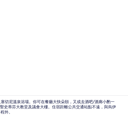
室內婚禮
及塞切尼溫泉浴場。你可在餐廳大快朵頤，又或去酒吧/酒廊小酌一
聖史蒂芬大教堂及議會大樓。住宿距離公共交通站點不遠，與烏伊
路程外。
套房 (Bud