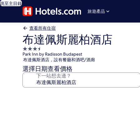
跳至主目錄
旅遊產品
查看所有住宿
布達佩斯麗柏酒店
3.5
Park Inn by Radisson Budapest
星
布達佩斯酒店，設有餐廳和酒吧/酒廊
級
選擇日期查看價格
住
下一站想去邊？
宿
布
達
佩
斯
麗