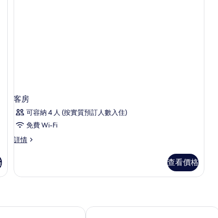
客房
可容納 4 人 (按實質預訂人數入住)
免費 Wi-Fi
客
詳情
房
詳
格
查看價格
情
區麗笙酒店
布達佩斯城西宜必思尚品酒店