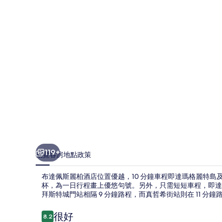
柏
酒
店
相
片
集
119+
概覽
客房
地點
政策
布達佩斯麗柏酒店位置優越，10 分鐘車程即達瑪格麗特島
杯，為一日行程畫上優悠句號。另外，只需短短車程，即達
拜斯特城門站相隔 9 分鐘路程，而真哲希街站則在 11 分鐘
評
很好
8.2
8.2 分，滿分 10 分，