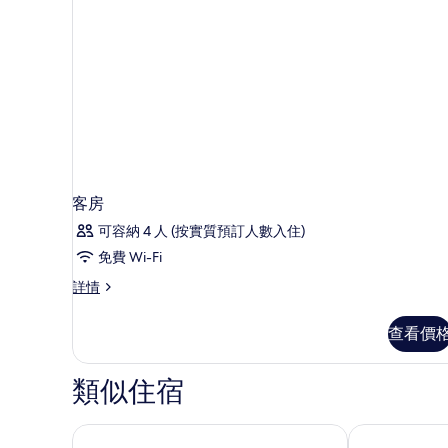
客房
可容納 4 人 (按實質預訂人數入住)
免費 Wi-Fi
客
詳情
房
詳
查看價
情
類似住宿
布達佩斯會展中心諾富特酒店
布達佩斯布達