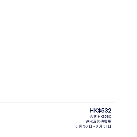
大堂
現
HK$532
價
合共 HK$580
HK$532
連稅及其他費用
apest) | 1 間睡房、房內夾萬、書桌、手提電腦工作空間
大堂
8 月 30 日 - 8 月 31 日