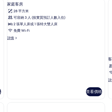
手提電腦工作空間
家庭客房 | 1 間睡房、房內夾萬、書
載
5
家庭客房
入
28 平方米
所
可容納 3 人 (按實質預訂人數入住)
有
2 張單人床或 1 張特大雙人床
家
免費 Wi-Fi
庭
家
詳情
客
庭
房
客
房
的
詳
客
相
情
片
客
詳
房
詳
格
查看價格
情