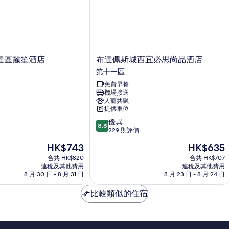
布
達區麗笙酒店
布達佩斯城西宜必思尚品酒店
達
第十一區
佩
免費早餐
斯
機場接送
城
人寵共融
西
提供車位
宜
8.8
優異
必
8.8
分
229 則評價
思
(滿
尚
現
現
HK$743
HK$635
分
品
售
售
為
合共 HK$820
合共 HK$707
酒
HK$743
HK$635
連稅及其他費用
連稅及其他費用
10
店
8 月 30 日 - 8 月 31 日
8 月 23 日 - 8 月 24 日
分)，
第
優
十
比較類似的住宿
異，
一
229
區
則
評