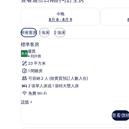
查看今晚 8月 8 - 8月 9的可訂空房
查看明日 8月 9
今晚
8月 8 - 8月 9
可
所有客房
1 張床
2 張床
用
標準客房 | 1 間睡房、房內
載
嘅
5
標準客房
入
客
優異
8.6
房
8.6 分，滿分 10 分
所
(4
4 則評價
篩
則
有
23 平方米
選
評
標
1 間睡房
條
價)
準
可容納 2 人 (按實質預訂人數入住)
件
客
2 張單人床或 1 張特大雙人床
房
免費 Wi-Fi
的
標
詳情
準
相
客
查看價
片
房
詳
情