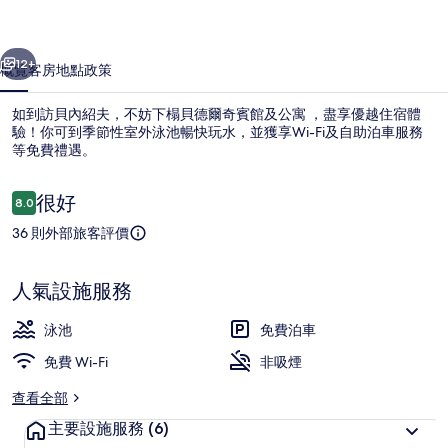
及
一個
下一個
公
12+
概覽
客房
地點
政策
寓
如到訪貝內紹夫，不妨下榻貝德爾奇賓館及公寓 ，盡享優越住宿體
相
驗！你可到季節性室外泳池暢快玩水，並獲享Wi-Fi及自助泊車服務
等免費禮遇。
片
集
評
很好
8.0
8.0 分，滿分 10 分，
價
36 則外部旅客評價
雙床房, 庭園景 | 室外用餐
人氣設施服務
泳池
免費泊車
免費 Wi-Fi
非吸煙
查看全部
主要設施服務
(6)