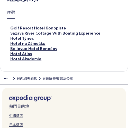
住宿
此
Golf Resort Hotel Konopiste
連
此
Sazava River Cottage With Boating Experience
結
連
此
Hotel Týnec
會
結
連
此
Hotel na Zámečku
開
會
結
連
此
Bellevue Hotel Benešov
啟
開
會
結
連
此
Hotel Atlas
G
啟
開
會
結
連
此
Hotel Akademie
o
S
啟
開
會
結
連
l
a
H
啟
開
會
結
f
z
o
H
啟
開
會
貝內紹夫酒店
貝德爾奇賓館及公寓
R
a
t
o
B
啟
開
e
v
e
t
e
H
啟
s
a
l
e
l
o
H
o
R
T
l
l
t
o
r
i
ý
n
e
e
t
t
v
n
a
v
l
e
熱門目的地
H
e
e
Z
u
A
l
o
r
c
á
e
t
A
中國酒店
t
C
頁
m
H
l
k
日本酒店
e
o
面
e
o
a
a