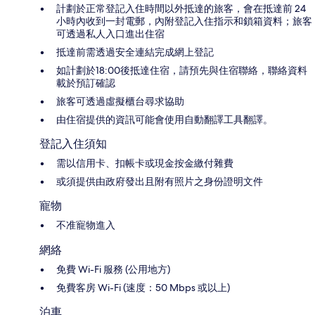
計劃於正常登記入住時間以外抵達的旅客，會在抵達前 24
小時內收到一封電郵，內附登記入住指示和鎖箱資料；旅客
可透過私人入口進出住宿
抵達前需透過安全連結完成網上登記
如計劃於18:00後抵達住宿，請預先與住宿聯絡，聯絡資料
載於預訂確認
旅客可透過虛擬櫃台尋求協助
由住宿提供的資訊可能會使用自動翻譯工具翻譯。
登記入住須知
需以信用卡、扣帳卡或現金按金繳付雜費
或須提供由政府發出且附有照片之身份證明文件
寵物
不准寵物進入
網絡
免費 Wi-Fi 服務 (公用地方)
免費客房 Wi-Fi (速度：50 Mbps 或以上)
泊車