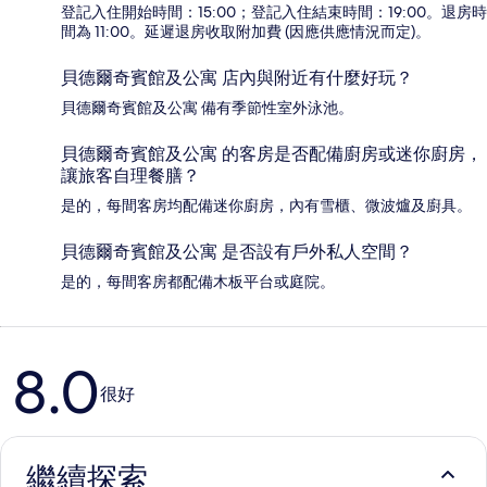
登記入住開始時間：15:00；登記入住結束時間：19:00。退房時
間為 11:00。延遲退房收取附加費 (因應供應情況而定)。
貝德爾奇賓館及公寓 店內與附近有什麼好玩？
貝德爾奇賓館及公寓 備有季節性室外泳池。
貝德爾奇賓館及公寓 的客房是否配備廚房或迷你廚房，
讓旅客自理餐膳？
是的，每間客房均配備迷你廚房，內有雪櫃、微波爐及廚具。
貝德爾奇賓館及公寓 是否設有戶外私人空間？
是的，每間客房都配備木板平台或庭院。
評
8.0
價
很好
繼續探索