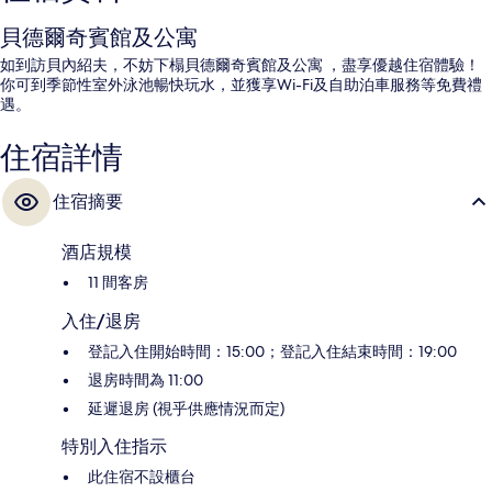
貝德爾奇賓館及公寓
如到訪貝內紹夫，不妨下榻貝德爾奇賓館及公寓 ，盡享優越住宿體驗！
你可到季節性室外泳池暢快玩水，並獲享Wi-Fi及自助泊車服務等免費禮
遇。
住宿詳情
住宿摘要
酒店規模
11 間客房
入住/退房
登記入住開始時間：15:00；登記入住結束時間：19:00
退房時間為 11:00
延遲退房 (視乎供應情況而定)
特別入住指示
此住宿不設櫃台