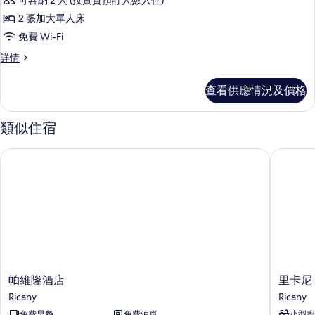
可容納 2 人 (按實質預訂人數入住)
雙
2 張加大單人床
床
免費 Wi-Fi
房,
雙
詳情
庭
床
園
房,
查看供應情況及價格
庭
景
園
的
景
類似住宿
詳
相
情
帕維隆酒店
里卡尼 H
片
帕
里
帕維隆酒店
里卡尼 
維
卡
Ricany
Ricany
隆
尼
免費早餐
免費泊車
小型廚