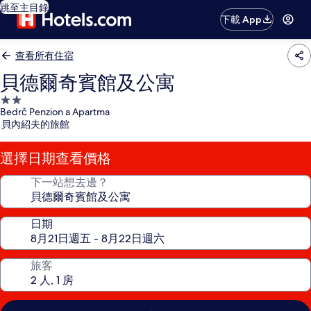
跳至主目錄
下載 App
查看所有住宿
貝德爾奇賓館及公寓
2.0
Bedrč Penzion a Apartma
星
貝內紹夫的旅館
級
住
選擇日期查看價格
宿
下一站想去邊？
日期
旅客