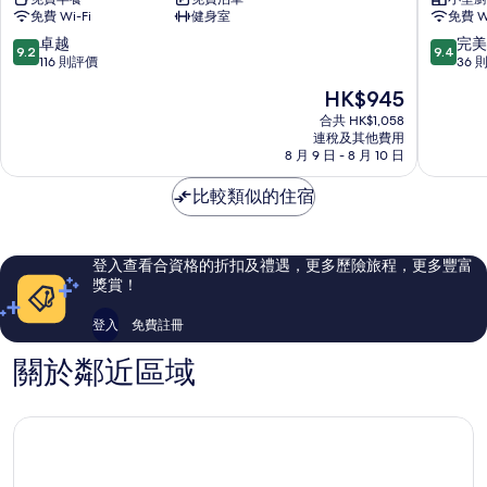
酒
HONES
免費 Wi-Fi
健身室
免費 Wi
店
飯
Ricany
店
9.2
9.4
卓越
完美
9.2
9.4
Ricany
分
分
116 則評價
36 
(滿
(滿
現
HK$945
分
分
售
為
為
合共 HK$1,058
HK$945
連稅及其他費用
10
10
8 月 9 日 - 8 月 10 日
分)，
分)，
卓
完
比較類似的住宿
越，
美，
116
36
則
則
評
評
登入查看合資格的折扣及禮遇，更多歷險旅程，更多豐富
價
價
獎賞！
篇
篇
評
評
登入
免費註冊
價
價
關於鄰近區域