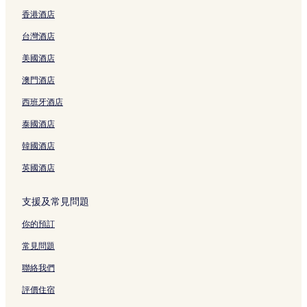
l
t
č
t
s
d
香港酒店
K
t
k
e
頁
e
o
a
u
l
面
m
台灣酒店
n
g
頁
B
i
o
e
面
e
e
美國酒店
p
W
n
頁
i
i
e
面
澳門酒店
s
t
š
西班牙酒店
t
h
o
e
B
v
泰國酒店
頁
o
頁
面
a
面
韓國酒店
t
i
英國酒店
n
g
支援及常見問題
E
x
你的預訂
p
e
常見問題
r
i
聯絡我們
e
n
評價住宿
c