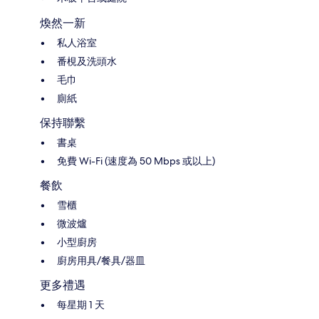
煥然一新
私人浴室
番梘及洗頭水
毛巾
廁紙
保持聯繫
書桌
免費 Wi-Fi (速度為 50 Mbps 或以上)
餐飲
雪櫃
微波爐
小型廚房
廚房用具/餐具/器皿
更多禮遇
每星期 1 天