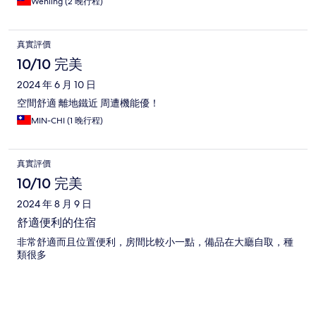
Wenling (2 晚行程)
真實評價
10/10 完美
2024 年 6 月 10 日
空間舒適 離地鐵近 周遭機能優！
MIN-CHI (1 晚行程)
真實評價
10/10 完美
2024 年 8 月 9 日
舒適便利的住宿
非常舒適而且位置便利，房間比較小一點，備品在大廳自取，種
類很多