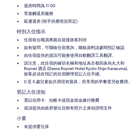
退房時間為 11:00
零接觸退房服務
延遲退房 (視乎供應情況而定)
特別入住指示
住宿前台職員將親自迎接旅客到埗
如有疑問，可聯絡住宿查詢，聯絡資料請參閱預訂確認
由住宿提供的資訊可能會使用自動翻譯工具翻譯。
請注意，此住宿的確切名稱和地址為京都四条烏丸大和
Roynet 酒店 (Daiwa Roynet Hotel Kyoto Shijo Karasuma)。
旅客必須在預訂的住宿辦理登記入住手續。
0 至 5 歲兒童如共用現有寢具，所享用的早餐需另收費用。
登記入住須知
需以信用卡、扣帳卡或現金按金繳付雜費
或須提供由政府發出且附有照片之身份證明文件
小童
未提供嬰兒床