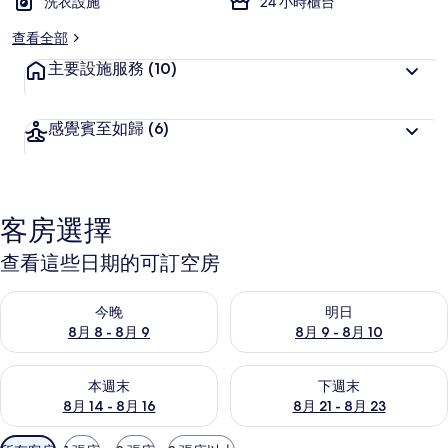
洗衣設施
24 小時櫃台
查看全部
主要設施服務
(10)
感覺賓至如歸
(6)
客房選擇
查看這些日期的可訂空房
查看今晚 8月 8 - 8月 9的可訂空房
查看明日 8月 9 - 8月 10的可
今晚
明日
8月 8 - 8月 9
8月 9 - 8月 10
查看本週末 8月 14 - 8月 16的可訂空房
查看下週末 8月 21 - 8月 23
本週末
下週末
8月 14 - 8月 16
8月 21 - 8月 23
可