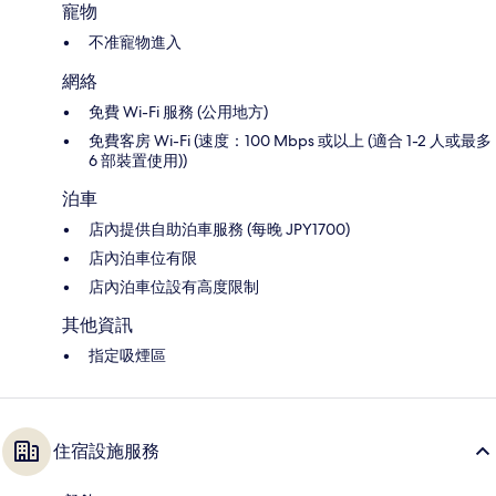
寵物
不准寵物進入
網絡
免費 Wi-Fi 服務 (公用地方)
免費客房 Wi-Fi (速度：100 Mbps 或以上 (適合 1-2 人或最多
6 部裝置使用))
泊車
店內提供自助泊車服務 (每晚 JPY1700)
店內泊車位有限
店內泊車位設有高度限制
其他資訊
指定吸煙區
住宿設施服務