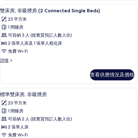
吸
非
雙床房, 非吸煙房 (2 Connected Sing
載
4
吸
雙床房, 非吸煙房 (2 Connected Single Beds)
煙
入
煙
房
23 平方米
房
所
詳
的
1 間睡房
有
情
相
可容納 3 人 (按實質預訂人數入住)
雙
片
2 張單人床及 1 張單人梳化床
床
免費 Wi-Fi
房,
雙
詳情
非
床
吸
房,
查看供應情況及價格
非
煙
吸
房
煙
標準雙床房, 非吸煙房 | 遮光窗簾/窗簾、
載
4
房
標準雙床房, 非吸煙房
(2
入
(2
Connected
23 平方米
Connected
所
Single
Single
1 間睡房
有
Beds)
Beds)
可容納 2 人 (按實質預訂人數入住)
詳
標
的
情
2 張單人床
準
相
免費 Wi-Fi