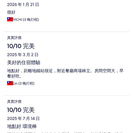
2026 年 1 月 21 日
很好
YICHI (3 晚行程)
真實評價
10/10 完美
2025 年 3 月 2 日
美好的住宿體驗
地點好，距離地鐵站很近，附近餐廳商場林立。房間空間大，早
餐好吃。
Lin (3 晚行程)
真實評價
10/10 完美
2025 年 7 月 14 日
地點好 環境棒