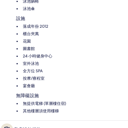
泳池躺椅
泳池傘
設施
落成年份 2012
櫃台夾萬
花園
圖書館
24 小時健身中心
室外泳池
全方位 SPA
按摩/療程室
宴會廳
無障礙設施
無提供電梯 (單層樓住宿)
其他樓層須使用樓梯