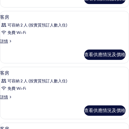
(Canopy)
片
詳
情
高級寢具、特厚豪華床墊、迷你吧、房
載
6
客房
入
可容納 2 人 (按實質預訂人數入住)
所
免費 Wi-Fi
有
客
詳情
客
房
房
詳
查看供應情況及價格
情
的
相
高級寢具、特厚豪華床墊、迷你吧、房
載
6
客房
片
入
可容納 2 人 (按實質預訂人數入住)
所
免費 Wi-Fi
有
客
詳情
客
房
房
詳
查看供應情況及價格
情
的
相
高級寢具、特厚豪華床墊、迷你吧、房
載
5
客房