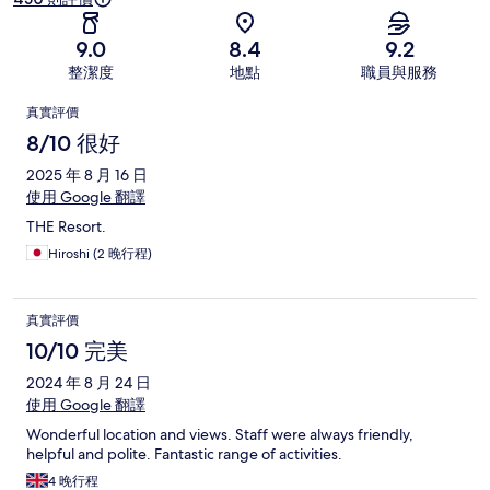
9.0
8.4
9.2
整潔度
地點
職員與服務
評
真實評價
價
8/10 很好
2025 年 8 月 16 日
使用 Google 翻譯
THE Resort.
Hiroshi (2 晚行程)
真實評價
10/10 完美
2024 年 8 月 24 日
使用 Google 翻譯
Wonderful location and views. Staff were always friendly,
helpful and polite. Fantastic range of activities.
4 晚行程