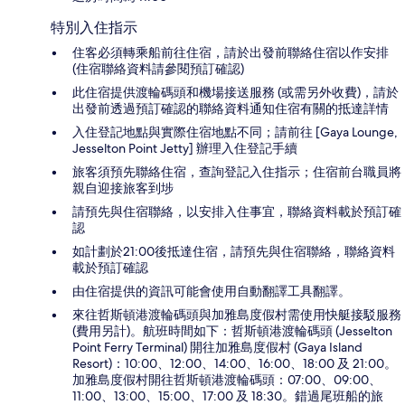
特別入住指示
住客必須轉乘船前往住宿，請於出發前聯絡住宿以作安排
(住宿聯絡資料請參閱預訂確認)
此住宿提供渡輪碼頭和機場接送服務 (或需另外收費)，請於
出發前透過預訂確認的聯絡資料通知住宿有關的抵達詳情
入住登記地點與實際住宿地點不同；請前往 [Gaya Lounge,
Jesselton Point Jetty] 辦理入住登記手續
旅客須預先聯絡住宿，查詢登記入住指示；住宿前台職員將
親自迎接旅客到埗
請預先與住宿聯絡，以安排入住事宜，聯絡資料載於預訂確
認
如計劃於21:00後抵達住宿，請預先與住宿聯絡，聯絡資料
載於預訂確認
由住宿提供的資訊可能會使用自動翻譯工具翻譯。
來往哲斯頓港渡輪碼頭與加雅島度假村需使用快艇接駁服務
(費用另計)。航班時間如下：哲斯頓港渡輪碼頭 (Jesselton
Point Ferry Terminal) 開往加雅島度假村 (Gaya Island
Resort)：10:00、12:00、14:00、16:00、18:00 及 21:00。
加雅島度假村開往哲斯頓港渡輪碼頭：07:00、09:00、
11:00、13:00、15:00、17:00 及 18:30。錯過尾班船的旅