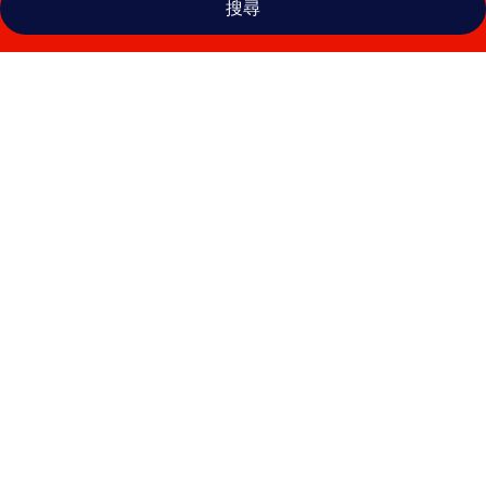
搜尋
加
雅
島
度
假
村