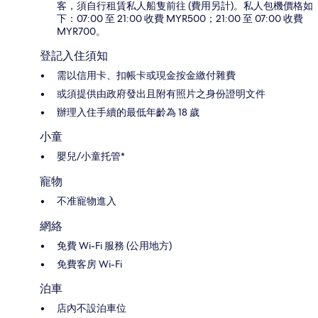
客，須自行租賃私人船隻前往 (費用另計)。私人包機價格如
下：07:00 至 21:00 收費 MYR500；21:00 至 07:00 收費
MYR700。
登記入住須知
需以信用卡、扣帳卡或現金按金繳付雜費
或須提供由政府發出且附有照片之身份證明文件
辦理入住手續的最低年齡為 18 歲
小童
嬰兒/小童托管*
寵物
不准寵物進入
網絡
免費 Wi-Fi 服務 (公用地方)
免費客房 Wi-Fi
泊車
店內不設泊車位