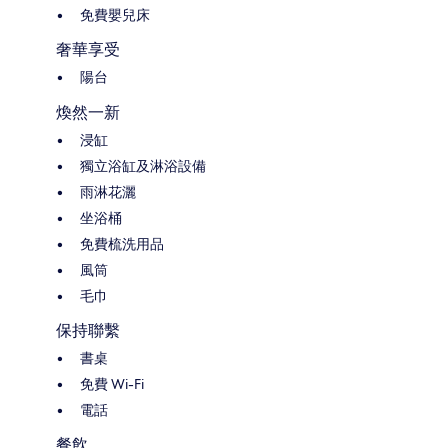
免費嬰兒床
奢華享受
陽台
煥然一新
浸缸
獨立浴缸及淋浴設備
雨淋花灑
坐浴桶
免費梳洗用品
風筒
毛巾
保持聯繫
書桌
免費 Wi-Fi
電話
餐飲