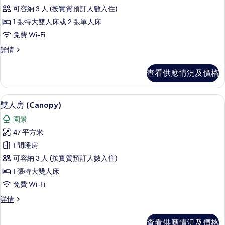
雙
可容納 3 人 (按實質預訂人數入住)
人
1 張特大雙人床或 2 張單人床
或
免費 Wi-Fi
雙
雙
詳情
床
人
房
或
查看供應情況及價格
雙
(Kinabalu)
床
的
房
雙人房 (Canopy) | 高級寢具、特
載
4
(Kinabalu)
相
雙人房 (Canopy)
入
詳
片
園景
情
所
47 平方米
有
1 間睡房
雙
可容納 3 人 (按實質預訂人數入住)
人
1 張特大雙人床
房
免費 Wi-Fi
(Canopy)
雙
詳情
的
人
相
房
查看供應情況及價格