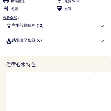
機場接送
免費 Wi-Fi
餐廳
空調
查看全部
主要設施服務
(12)
感覺賓至如歸
(6)
住宿心水特色