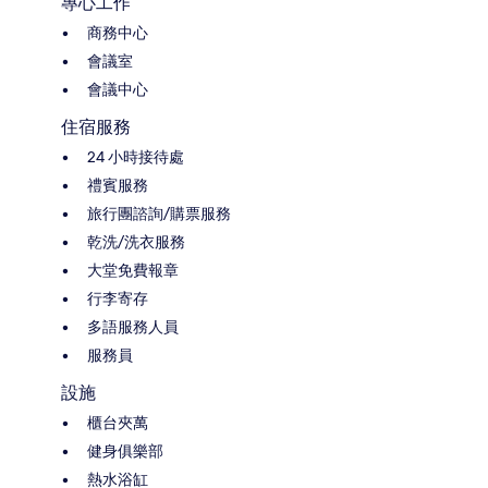
專心工作
商務中心
會議室
會議中心
住宿服務
24 小時接待處
禮賓服務
旅行團諮詢/購票服務
乾洗/洗衣服務
大堂免費報章
行李寄存
多語服務人員
服務員
設施
櫃台夾萬
健身俱樂部
熱水浴缸