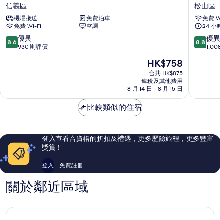
閣
市
信義區
松山區
酒
商
機場接送
免費泊車
免費 Wi
店
旅
免費 Wi-Fi
空調
24 
台
台
北
北
8.6
8.8
優異
優異
8.6
8.8
信
南
分
分
930 則評價
1,0
義
東
(滿
(滿
現
HK$758
信
館
分
分
售
義
松
為
為
合共 HK$875
HK$758
區
連稅及其他費用
山
10
10
8 月 14 日 - 8 月 15 日
區
分)，
分)，
優
優
比較類似的住宿
異，
異，
930
1,008
則
則
評
評
登入查看合資格的折扣及禮遇，更多歷險旅程，更多豐富
價
價
獎賞！
篇
篇
評
評
登入
免費註冊
價
價
關於鄰近區域