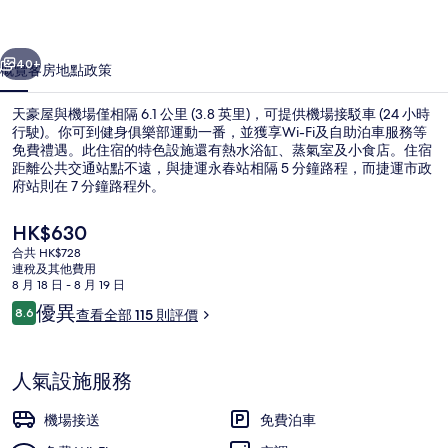
一個
下一個
40+
概覽
客房
地點
政策
天豪屋與機場僅相隔 6.1 公里 (3.8 英里)，可提供機場接駁車 (24 小時
行駛)。你可到健身俱樂部運動一番，並獲享Wi-Fi及自助泊車服務等
免費禮遇。此住宿的特色設施還有熱水浴缸、蒸氣室及小食店。住宿
距離公共交通站點不遠，與捷運永春站相隔 5 分鐘路程，而捷運市政
府站則在 7 分鐘路程外。
現
HK$630
價
合共 HK$728
HK$630
連稅及其他費用
內部
8 月 18 日 - 8 月 19 日
評
優異
8.6
查看全部 115 則評價
8.6 分，滿分 10 分，
價
人氣設施服務
機場接送
免費泊車