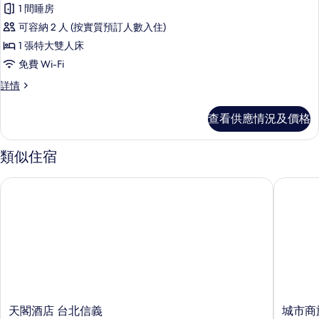
有
1 間睡房
標
可容納 2 人 (按實質預訂人數入住)
準
1 張特大雙人床
客
免費 Wi-Fi
房
標
詳情
(不
準
含
客
查看供應情況及價格
房
停
(不
車
含
類似住宿
停
庫)
車
天閣酒店 台北信義
城市商旅
的
庫)
詳
相
情
片
天
城
天閣酒店 台北信義
城市商