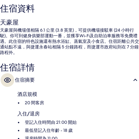
住宿資料
天豪屋
天豪屋與機場僅相隔 6.1 公里 (3.8 英里)，可提供機場接駁車 (24 小時行
駛)。你可到健身俱樂部運動一番，並獲享Wi-Fi及自助泊車服務等免費禮
遇。此住宿的特色設施還有熱水浴缸、蒸氣室及小食店。住宿距離公共交
通站點不遠，與捷運永春站相隔 5 分鐘路程，而捷運市政府站則在 7 分鐘
路程外。
住宿詳情
住宿摘要
酒店規模
20 間客房
入住/退房
登記入住時間由 21:00 開始
最低登記入住年齡 - 18 歲
退房時間為 11:00