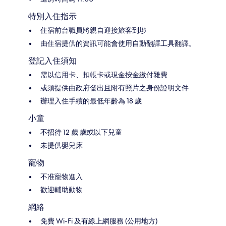
特別入住指示
住宿前台職員將親自迎接旅客到埗
由住宿提供的資訊可能會使用自動翻譯工具翻譯。
登記入住須知
需以信用卡、扣帳卡或現金按金繳付雜費
或須提供由政府發出且附有照片之身份證明文件
辦理入住手續的最低年齡為 18 歲
小童
不招待 12 歲 歲或以下兒童
未提供嬰兒床
寵物
不准寵物進入
歡迎輔助動物
網絡
免費 Wi-Fi 及有線上網服務 (公用地方)