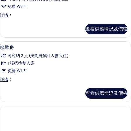
免費 Wi-Fi
客
詳情
房
詳
查看供應情況及價格
情
高級寢具、迷你吧贈品、房內夾萬、書
載
9
標準房
入
可容納 2 人 (按實質預訂人數入住)
所
1 張標準雙人床
有
免費 Wi-Fi
標
標
詳情
準
準
房
房
查看供應情況及價格
詳
的
情
相
片