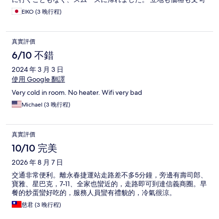
なしです。ただ冬に暖房が効かないのは大変でした。 掃除も
EIKO (3 晚行程)
隅々まで行き届いてるわけではないですが、長期滞在には申し
分ない部屋の広さ。 朝食も三日間同じではなく毎日楽しめまし
た。 ありがとうございました！
真實評價
6/10 不錯
2024 年 3 月 3 日
使用 Google 翻譯
Very cold in room. No heater. Wifi very bad
Michael (3 晚行程)
真實評價
10/10 完美
2026 年 8 月 7 日
交通非常便利。離永春捷運站走路差不多5分鐘，旁邊有壽司郎、
寶雅、星巴克，7-11、全家也蠻近的，走路即可到達信義商圈。早
餐的炒蛋蠻好吃的，服務人員蠻有禮貌的，冷氣很涼。
慈君 (3 晚行程)