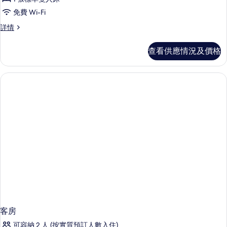
準
免費 Wi-Fi
客
標
詳情
房
準
(9PM
客
查看供應情況及價格
房
後
(9PM
入
後
入
住)
住)
的
詳
相
情
片
客房
可容納 2 人 (按實質預訂人數入住)