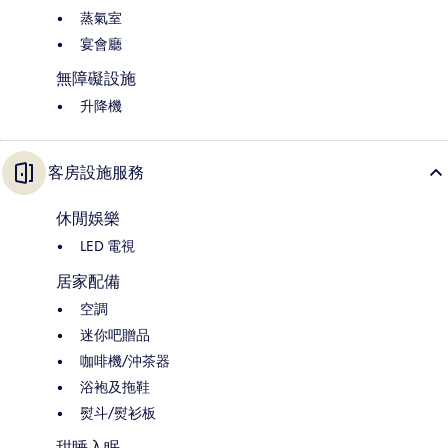
蒸氣室
宴會廳
無障礙設施
升降機
客房設施服務
休閒娛樂
LED 電視
居家配備
空調
迷你吧贈品
咖啡機/沖茶器
浴袍及拖鞋
熨斗/熨衫板
甜睡入眠