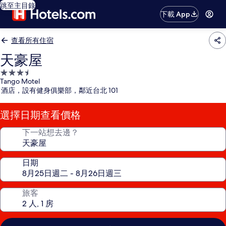
跳至主目錄
下載 App
查看所有住宿
天豪屋
3.5
Tango Motel
星
酒店，設有健身俱樂部，鄰近台北 101
級
住
選擇日期查看價格
宿
下一站想去邊？
日期
旅客