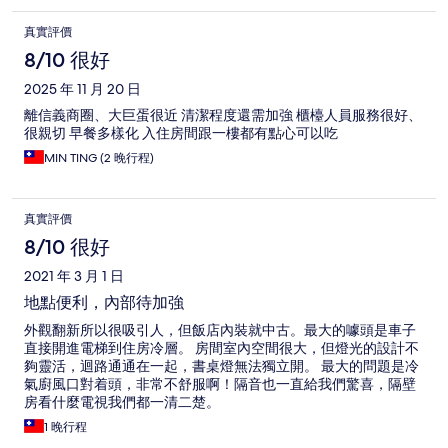
真實評價
8/10 很好
2025 年 11 月 20 日
離信義商圈、大巨蛋很近 清潔程度還需加強 櫃檯人員服務很好、
很親切 早餐多樣化 入住房間跟一樓都有點心可以吃
MIN TING (2 晚行程)
真實評價
8/10 很好
2021 年 3 月 1 日
地點便利，內部待加強
外觀翻新所以很吸引人，但飯店內裝就中古。最大的噱頭是車子
直接開進電梯到住房冷層。 房間室內空間很大，但燈光的設計不
夠靈活，迴路通通在一起，書桌燈無法獨立開。 最大的問題是冷
氣廚風口對着頭，非常不舒服啊！隔音也一直給我們驚喜，隔壁
房看什麼電視我們都一清二楚。
1 晚行程