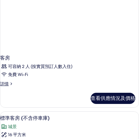
客房
可容納 2 人 (按實質預訂人數入住)
免費 Wi-Fi
客
詳情
房
詳
查看供應情況及價格
情
標準客房 (不含停車庫) | 高級寢具
載
4
標準客房 (不含停車庫)
入
城景
所
16 平方米