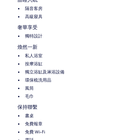
隔音客房
高級寢具
奢華享受
獨特設計
煥然一新
私人浴室
按摩浴缸
獨立浴缸及淋浴設備
環保梳洗用品
風筒
毛巾
保持聯繫
書桌
免費報章
免費 Wi-Fi