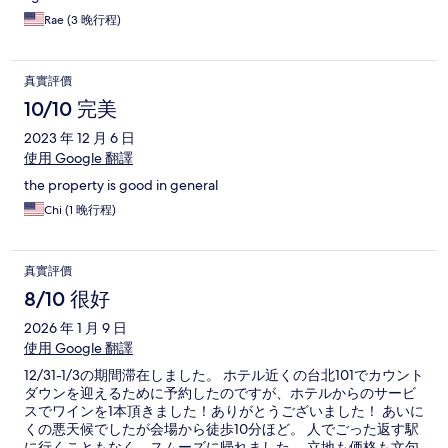
Rae (3 晚行程)
真實評價
10/10 完美
2023 年 12 月 6 日
使用 Google 翻譯
the property is good in general
Chi (1 晚行程)
真實評價
8/10 很好
2026 年 1 月 9 日
使用 Google 翻譯
12/31-1/3の期間滞在しました。 ホテル近くの台北101でカウント
ダウンを迎えるために予約したのですが、ホテルからのサービ
スでワインを1本頂きました！ありがとうございました！ あいに
くの悪天候でしたが会場から徒歩10分ほど。 人でごった返す駅
に行くこともなく、スムーズに帰れました。 立地も価格も文句