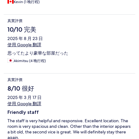
Kevin (1 晚行程)
真實評價
10/10 完美
2025 年 8 月 23 日
使用 Google 翻譯
思ってたより豪華な部屋だった
Akimitsu (4 晚行程)
真實評價
8/10 很好
2025 年 3 月 17 日
使用 Google 翻譯
Friendly staff
The staff is very helpful and responsive. Excellent location. The
room is very spacious and clean. Other than the interior appears
a bit old, the second vice is great. We will definitely stay there
again.