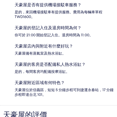
天豪屋是否有提供機場接駁車服務？
是的，來回機場接駁車有提供服務。費用為每輛車單程
TWD1600。
天豪屋的登記入住及退房時間為何？
你可於 21:00 開始登記入住。退房時間為 11:00。
天豪屋店內與附近有什麼好玩？
天豪屋備有蒸氣室及熱水浴缸。
天豪屋的客房是否配備私人熱水浴缸？
是的，每間客房均配備按摩浴缸。
天豪屋附近區域有何特色？
天豪屋位於信義區，短短 5 分鐘步程可到捷運永春站，17 分鐘
步程即達台北 101。
天豪屋的評價
評