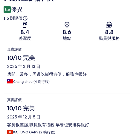
價
優異
8.6
115 則評價
8.4
8.6
8.8
整潔度
地點
職員與服務
評
真實評價
價
10/10 完美
2026 年 3 月 13 日
房間非常多，周邊吃飯很方便，服務也很好
Chang chou (4 晚行程)
真實評價
10/10 完美
2025 年 12 月 5 日
客房很整潔,職員很有禮貌,早餐也安排得很好
KA FUNG GARY (2 晚行程)