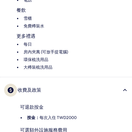
電話
餐飲
雪櫃
免費樽裝水
更多禮遇
每日
房內夾萬 (可放手提電腦)
環保梳洗用品
大樽裝梳洗用品
收費及政策
可退款按金
按金：
每次入住 TWD2000
可選額外設施服務費用