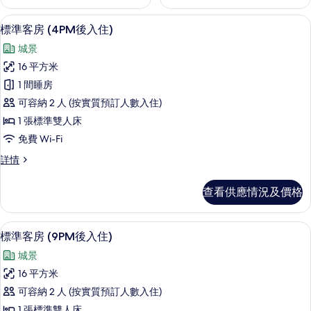
高級寢具、迷你吧贈品、房內夾萬、書
載
6
標準客房 (4PM後入住)
入
城景
所
16 平方米
有
1 間睡房
標
可容納 2 人 (按實質預訂人數入住)
準
1 張標準雙人床
客
免費 Wi-Fi
房
標
詳情
(4PM
準
後
客
查看供應情況及價格
房
入
(4PM
住)
後
標準客房 (9PM後入住) | 高級寢具
載
7
入
的
標準客房 (9PM後入住)
入
住)
相
城景
詳
所
片
情
16 平方米
有
可容納 2 人 (按實質預訂人數入住)
標
1 張標準雙人床