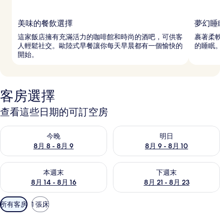
美味的餐飲選擇
夢幻睡
這家飯店擁有充滿活力的咖啡館和時尚的酒吧，可供客
裹著柔
人輕鬆社交。歐陸式早餐讓你每天早晨都有一個愉快的
的睡眠
開始。
客房選擇
查看這些日期的可訂空房
查看今晚 8月 8 - 8月 9的可訂空房
查看明日 8月 9 - 8月 10的可
今晚
明日
8月 8 - 8月 9
8月 9 - 8月 10
查看本週末 8月 14 - 8月 16的可訂空房
查看下週末 8月 21 - 8月 23
本週末
下週末
8月 14 - 8月 16
8月 21 - 8月 23
可
所有客房
1 張床
用