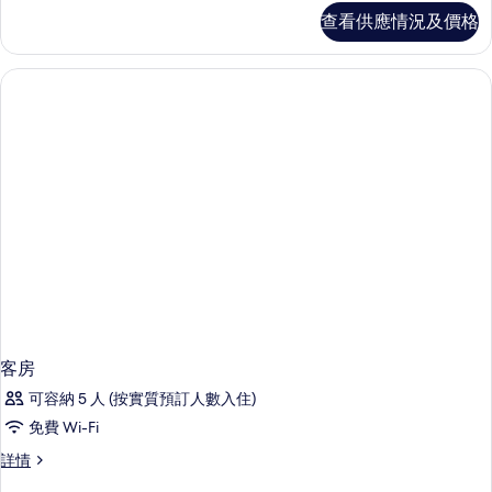
詳
查看供應情況及價格
情
客房
可容納 5 人 (按實質預訂人數入住)
免費 Wi-Fi
客
詳情
房