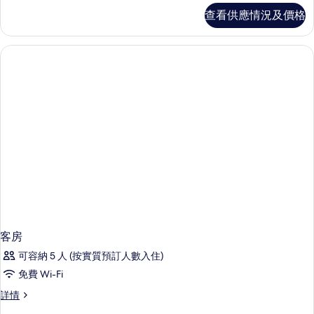
詳
查看供應情況及價格
情
客房
可容納 5 人 (按實質預訂人數入住)
免費 Wi-Fi
客
詳情
房