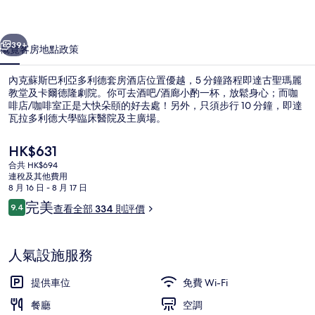
亞
一個
下一個
多
39+
概覽
客房
地點
政策
利
內克蘇斯巴利亞多利德套房酒店位置優越，5 分鐘路程即達古聖瑪麗
德
教堂及卡爾德隆劇院。你可去酒吧/酒廊小酌一杯，放鬆身心；而咖
啡店/咖啡室正是大快朵頤的好去處！另外，只須步行 10 分鐘，即達
套
瓦拉多利德大學臨床醫院及主廣場。
房
現
HK$631
酒
價
合共 HK$694
HK$631
店
連稅及其他費用
8 月 16 日 - 8 月 17 日
豪華套房, 廚房 | 埃及棉床單、高級
相
評
完美
9.4
查看全部 334 則評價
9.4 分，滿分 10 分，
價
片
集
人氣設施服務
提供車位
免費 Wi-Fi
餐廳
空調