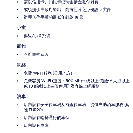
需以信用卡、扣帳卡或現金按金繳付雜費
或須提供由政府發出且附有照片之身份證明文件
辦理入住手續的最低年齡為 18 歲
小童
嬰兒/小童托管
寵物
不准寵物進入
網絡
免費 Wi-Fi 服務 (公用地方)
免費客房 Wi-Fi (速度：500 Mbps 或以上 (適合 6 人或以上
或 10 部或以上裝置使用)) 及有線上網服務
泊車
店內設有安全停車場及有蓋停車場，提供自助泊車服務 (每
晚 EUR20)
店內設有輪椅通行的車位
店內設有車庫