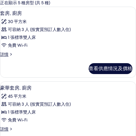
嘅
正在顯示 5 種房型 (共 5 種)
客
套房, 廚房 | 私人小型廚房 | 特濃
載
8
套房, 廚房
房
入
篩
30 平方米
所
選
可容納 3 人 (按實質預訂人數入住)
有
條
1 張標準雙人床
套
件
免費 Wi-Fi
房,
套
詳情
廚
房,
房
廚
查看供應情況及價格
房
的
詳
相
情
豪華套房, 廚房 | 埃及棉床單、高級
載
12
豪華套房, 廚房
片
入
45 平方米
所
可容納 3 人 (按實質預訂人數入住)
有
1 張標準雙人床
豪
免費 Wi-Fi
華
豪
詳情
套
華