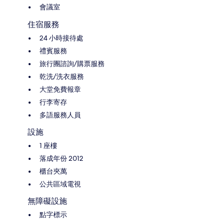
會議室
住宿服務
24 小時接待處
禮賓服務
旅行團諮詢/購票服務
乾洗/洗衣服務
大堂免費報章
行李寄存
多語服務人員
設施
1 座樓
落成年份 2012
櫃台夾萬
公共區域電視
無障礙設施
點字標示