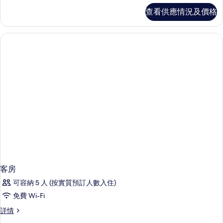
房,
套
查看供應情況及價格
房,
廚
廚
房
房
詳
的
情
相
片
客房
可容納 5 人 (按實質預訂人數入住)
免費 Wi-Fi
客
詳情
房