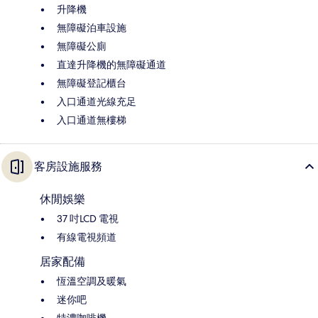
升降機
無障礙泊車設施
無障礙公廁
直達升降機的無障礙通道
無障礙登記櫃台
入口通道光線充足
入口通道無樓梯
客房設施服務
休閒娛樂
37 吋LCD 電視
有線電視頻道
居家配備
恆溫空調及暖氣
迷你吧
特濃咖啡機