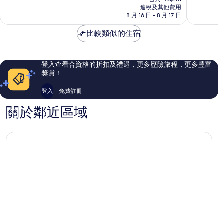
HK$665
市
連稅及其他費用
10
10
8 月 16 日 - 8 月 17 日
中
分)，
分)，
心
卓
完
比較類似的住宿
越，
美，
337
394
則
則
評
評
登入查看合資格的折扣及禮遇，更多歷險旅程，更多豐富
價
價
獎賞！
篇
篇
評
評
登入
免費註冊
價
價
關於鄰近區域