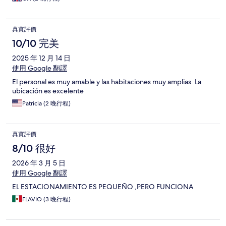
真實評價
10/10 完美
2025 年 12 月 14 日
使用 Google 翻譯
El personal es muy amable y las habitaciones muy amplias. La
ubicación es excelente
Patricia (2 晚行程)
真實評價
8/10 很好
2026 年 3 月 5 日
使用 Google 翻譯
EL ESTACIONAMIENTO ES PEQUEÑO ,PERO FUNCIONA
FLAVIO (3 晚行程)