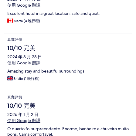
使用 Google 翻譯
Excellent hotel in a great location, safe and quiet.
Marta (4 晚行程)
真實評價
10/10 完美
2024 年 8 月 28 日
使用 Google 翻譯
Amazing stay and beautiful surroundings
Bridie (1 晚行程)
真實評價
10/10 完美
2026 年 1 月 2 日
使用 Google 翻譯
O quarto foi surpreendente. Enorme, banheiro e chuveiro muito
bons. Cama confortável.