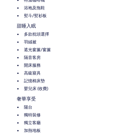
浴袍及拖鞋
熨斗/熨衫板
甜睡入眠
多款枕頭選擇
羽絨被
遮光窗簾/窗簾
隔音客房
開床服務
高級寢具
記憶棉床墊
嬰兒床 (收費)
奢華享受
陽台
獨特裝修
獨立客廳
加熱地板