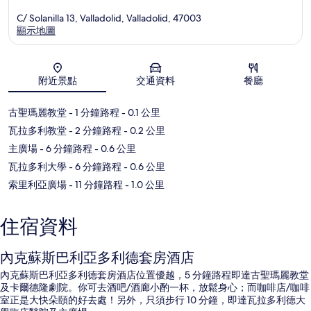
C/ Solanilla 13, Valladolid, Valladolid, 47003
顯示地圖
地圖
附近景點
交通資料
餐廳
古聖瑪麗教堂
- 1 分鐘路程
- 0.1 公里
瓦拉多利教堂
- 2 分鐘路程
- 0.2 公里
主廣場
- 6 分鐘路程
- 0.6 公里
瓦拉多利大學
- 6 分鐘路程
- 0.6 公里
索里利亞廣場
- 11 分鐘路程
- 1.0 公里
住宿資料
內克蘇斯巴利亞多利德套房酒店
內克蘇斯巴利亞多利德套房酒店位置優越，5 分鐘路程即達古聖瑪麗教堂
及卡爾德隆劇院。你可去酒吧/酒廊小酌一杯，放鬆身心；而咖啡店/咖啡
室正是大快朵頤的好去處！另外，只須步行 10 分鐘，即達瓦拉多利德大