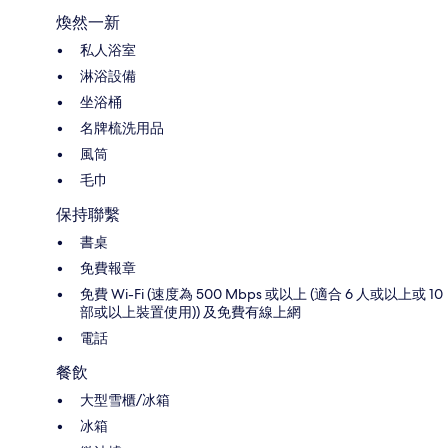
煥然一新
私人浴室
淋浴設備
坐浴桶
名牌梳洗用品
風筒
毛巾
保持聯繫
書桌
免費報章
免費 Wi-Fi (速度為 500 Mbps 或以上 (適合 6 人或以上或 10
部或以上裝置使用)) 及免費有線上網
電話
餐飲
大型雪櫃/冰箱
冰箱