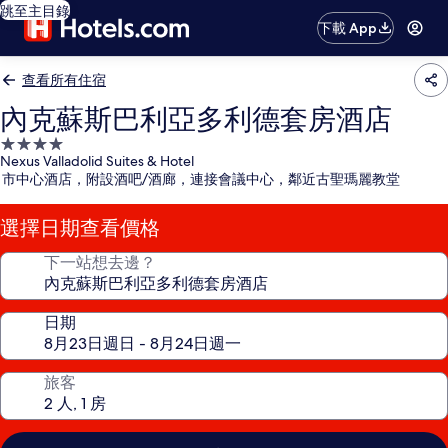
跳至主目錄
下載 App
查看所有住宿
內克蘇斯巴利亞多利德套房酒店
4.0
Nexus Valladolid Suites & Hotel
星
市中心酒店，附設酒吧/酒廊，連接會議中心，鄰近古聖瑪麗教堂
級
住
選擇日期查看價格
宿
下一站想去邊？
日期
旅客