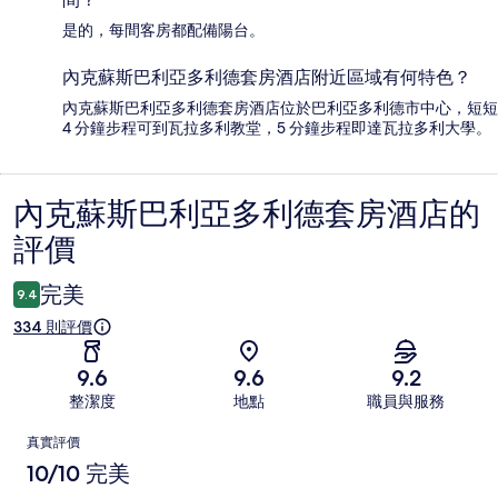
是的，每間客房都配備陽台。
內克蘇斯巴利亞多利德套房酒店附近區域有何特色？
內克蘇斯巴利亞多利德套房酒店位於巴利亞多利德市中心，短短
4 分鐘步程可到瓦拉多利教堂，5 分鐘步程即達瓦拉多利大學。
內克蘇斯巴利亞多利德套房酒店的
評
評價
價
完美
9.4
334 則評價
9.6
9.6
9.2
整潔度
地點
職員與服務
評
真實評價
價
10/10 完美