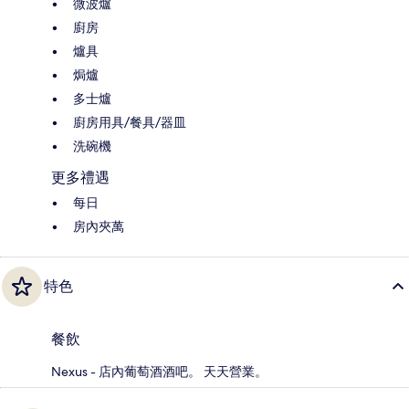
微波爐
廚房
爐具
焗爐
多士爐
廚房用具/餐具/器皿
洗碗機
更多禮遇
每日
房內夾萬
特色
餐飲
Nexus - 店內葡萄酒酒吧。 天天營業。