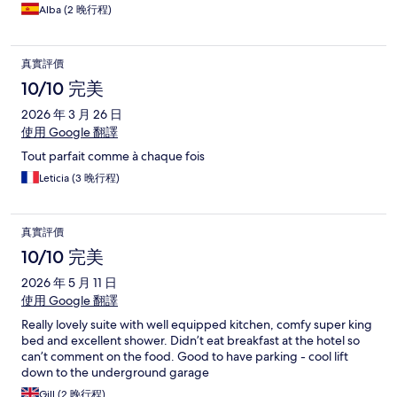
Alba (2 晚行程)
真實評價
10/10 完美
2026 年 3 月 26 日
使用 Google 翻譯
Tout parfait comme à chaque fois
Leticia (3 晚行程)
真實評價
10/10 完美
2026 年 5 月 11 日
使用 Google 翻譯
Really lovely suite with well equipped kitchen, comfy super king
bed and excellent shower. Didn’t eat breakfast at the hotel so
can’t comment on the food. Good to have parking - cool lift
down to the underground garage
Gill (2 晚行程)