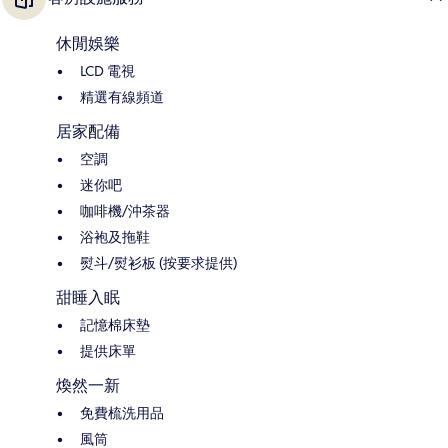
休閒娛樂
LCD 電視
精選有線頻道
居家配備
空調
迷你吧
咖啡機/沖茶器
浴袍及拖鞋
熨斗/熨衫板 (按要求提供)
甜睡入眠
記憶棉床墊
提供床單
煥然一新
免費梳洗用品
風筒