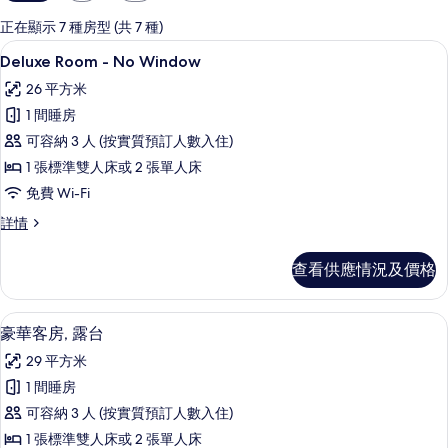
用
嘅
正在顯示 7 種房型 (共 7 種)
客
記憶棉床墊、迷你吧、房內夾萬、書桌
載
7
Deluxe Room - No Window
房
入
篩
26 平方米
所
選
1 間睡房
有
條
可容納 3 人 (按實質預訂人數入住)
Deluxe
件
1 張標準雙人床或 2 張單人床
Room
免費 Wi-Fi
-
No
Deluxe
詳情
Room
Window
-
的
查看供應情況及價格
No
相
Window
詳
片
豪華客房, 露台 | 記憶棉床墊、迷你吧
載
7
情
豪華客房, 露台
入
29 平方米
所
1 間睡房
有
可容納 3 人 (按實質預訂人數入住)
豪
1 張標準雙人床或 2 張單人床