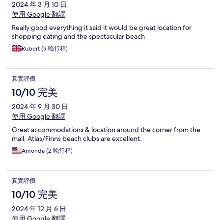
2024 年 3 月 10 日
使用 Google 翻譯
Really good everything it said it would be great location for
shopping eating and the spectacular beach
Robert (9 晚行程)
真實評價
10/10 完美
2024 年 9 月 30 日
使用 Google 翻譯
Great accommodations & location around the corner from the
mall, Atlas/Finns beach clubs are excellent.
Amonda (2 晚行程)
真實評價
10/10 完美
2024 年 12 月 6 日
使用 Google 翻譯