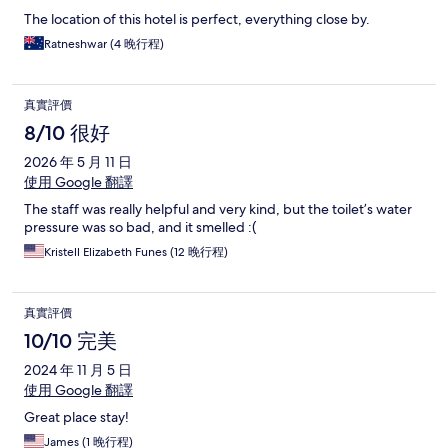
The location of this hotel is perfect, everything close by.
Ratneshwar (4 晚行程)
真實評價
8/10 很好
2026 年 5 月 11 日
使用 Google 翻譯
The staff was really helpful and very kind, but the toilet’s water
pressure was so bad, and it smelled :(
Kristell Elizabeth Funes (12 晚行程)
真實評價
10/10 完美
2024 年 11 月 5 日
使用 Google 翻譯
Great place stay!
James (1 晚行程)