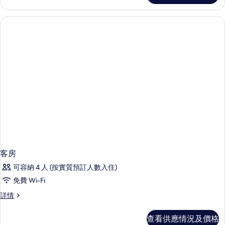
客房
可容納 4 人 (按實質預訂人數入住)
免費 Wi-Fi
客
詳情
房
詳
查看供應情況及價格
情