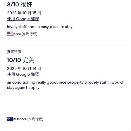
8/10 很好
2023 年 10 月 15 日
使用 Google 翻譯
lovely staff and an easy place to stay
jenni (4 晚行程)
真實評價
10/10 完美
2025 年 10 月 14 日
使用 Google 翻譯
air conditioning really good, nice property & lovely staff. i would
stay again happily.
Rebecca (5 晚行程)