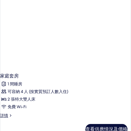
家庭套房
1 間睡房
可容納 4 人 (按實質預訂人數入住)
2 張特大雙人床
免費 Wi-Fi
家
詳情
庭
套
查看供應情況及價格
房