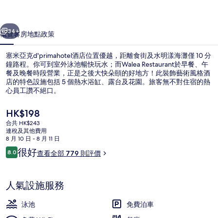
店
一個
下一個
相
34+
概覽
客房
地點
政策
片
塞米亞克d'primahotel酒店位置優越，距離食街及水明漾海灘僅 10 分
集
鐘路程。你可到室外泳池暢快玩水；而Walea Restaurant於早餐、午
餐及晚餐時段營業，正是之後大快朵頤的好地方！此裝飾藝術風格酒
店的特色設施包括 5 個熱水浴缸、露台及花園。旅客無不對住宿的熱
心員工讚不絕口。
現
HK$198
價
合共 HK$243
HK$198
連稅及其他費用
外觀
8 月 10 日 - 8 月 11 日
評
很好
8.0
查看全部 779 則評價
8.0 分，滿分 10 分，
價
人氣設施服務
泳池
免費泊車