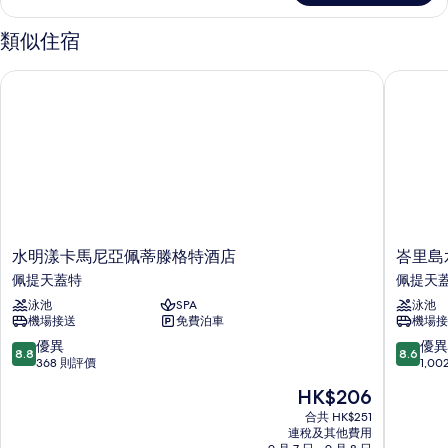
類似住宿
水明漾卡馬尼亞佩蒂滕格特酒店
峇里島水
水
峇
水明漾卡馬尼亞佩蒂滕格特酒店
峇里島
明
里
佩提天蓋特
佩提天
漾
島
泳池
SPA
泳池
卡
水
機場接送
免費泊車
機場接
馬
明
尼
漾
8.8
8.6
優異
優異
8.8
8.6
亞
喜
分
分
368 則評價
1,0
佩
來
(滿
(滿
現
HK$206
蒂
登
分
分
售
滕
福
為
為
合共 HK$251
HK$206
格
連稅及其他費用
朋
10
10