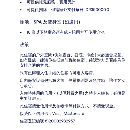
可提供托兒服務，費用另計
可提供摺床，但需額外支付每日 IDR350000.0
泳池、SPA 及健身室 (如適用)
18 歲以下兒童必須有成人陪同方可使用泳池
政策
此住宿的戶外空間 (例如露台、庭院、陽台) 未必適合兒童。
如有疑慮，建議你在抵達前聯絡住宿，確認對方是否能為你
安排合適的客房。
只有已辦理入住手續的住客方可進入客房。
店內保安設備包括滅火筒、煙霧探測器及急救箱，讓住客安
心放心。
入住時使用的信用卡 (以備雜費之用) 之持卡人姓名，必須是
主要訂房人。
此住宿接受信用卡及扣帳卡等付款方式。不接受現金。
接受以下信用卡：Visa、Mastercard
住宿登記編號 8120002982957