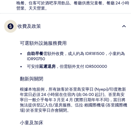
晚餐。住客可於酒吧享用飲品。餐廳供應兒童餐。餐廳 24 小時
營業。天天營業。
收費及政策
可選額外設施服務費用
自助早餐
需額外收費，成人約為 IDR181500，小童約為
IDR90750
可安排
延遲退房
，但需額外支付 IDR500000
翻新與關閉
根據本地規例，所有旅客於峇里島安寧日 (Nyepi)/印度教新
年當日必須 24 小時留在住宿內 (由 06:00 起計)。峇里島安
寧日一般介乎每年 3 月至 4 月 (實際日期年年不同)，當日將
無法提供登記入住/退房服務。伍拉·賴國際機場 (峇里國際機
場) 於峇里安寧日亦會關閉。
小童及加床