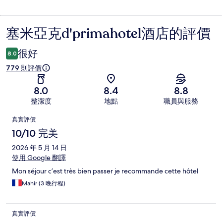
塞米亞克d'primahotel酒店的評價
評
價
很好
8.0
779 則評價
8.0
8.4
8.8
整潔度
地點
職員與服務
評
真實評價
價
10/10 完美
2026 年 5 月 14 日
使用 Google 翻譯
Mon séjour c’est très bien passer je recommande cette hôtel
Mahir (3 晚行程)
真實評價