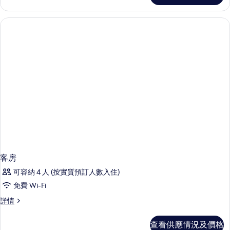
客房
可容納 4 人 (按實質預訂人數入住)
免費 Wi-Fi
客
詳情
房
詳
查看供應情況及價格
情