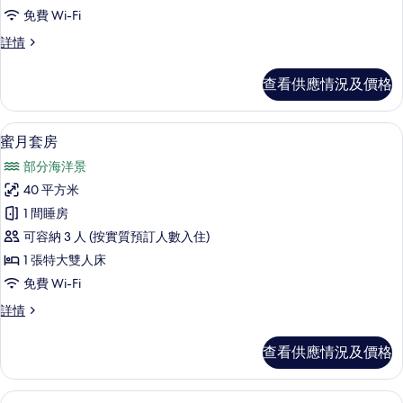
華
免費 Wi-Fi
客
豪
詳情
房,
華
露
客
查看供應情況及價格
房,
台
露
的
台
蜜月套房 | 記憶棉床墊、迷你吧、房內
載
9
詳
蜜月套房
相
入
情
片
部分海洋景
所
40 平方米
有
1 間睡房
蜜
可容納 3 人 (按實質預訂人數入住)
月
1 張特大雙人床
套
免費 Wi-Fi
房
蜜
詳情
的
月
相
套
查看供應情況及價格
房
片
詳
情