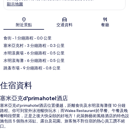
顯示地圖
地圖
附近景點
交通資料
餐廳
食街
- 1 分鐘路程
- 0.0 公里
塞米亞克村
- 3 分鐘路程
- 0.3 公里
水明漾廣場
- 6 分鐘路程
- 0.5 公里
水明漾海灘
- 6 分鐘路程
- 0.5 公里
跳蚤市場
- 9 分鐘路程
- 0.8 公里
住宿資料
塞米亞克d'primahotel酒店
塞米亞克d'primahotel酒店位置優越，距離食街及水明漾海灘僅 10 分鐘
路程。你可到室外泳池暢快玩水；而Walea Restaurant於早餐、午餐及晚
餐時段營業，正是之後大快朵頤的好地方！此裝飾藝術風格酒店的特色設
施包括 5 個熱水浴缸、露台及花園。旅客無不對住宿的熱心員工讚不絕
口。