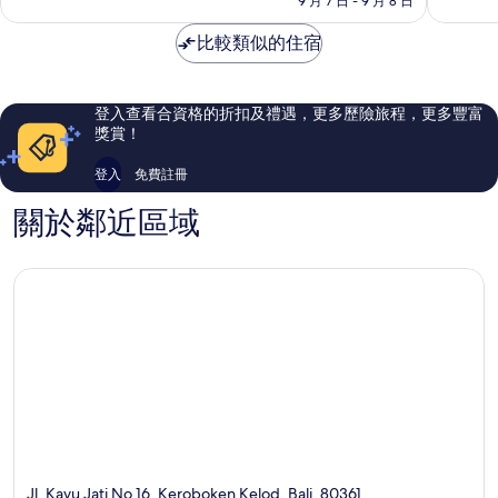
9 月 7 日 - 9 月 8 日
特
酒
分)，
分)，
酒
店
優
優
比較類似的住宿
店
佩
異，
異，
佩
提
368
1,002
提
天
則
則
天
蓋
評
評
登入查看合資格的折扣及禮遇，更多歷險旅程，更多豐富
蓋
特
價
價
獎賞！
特
篇
篇
評
評
登入
免費註冊
價
價
關於鄰近區域
Jl. Kayu Jati No 16, Keroboken Kelod, Bali, 80361