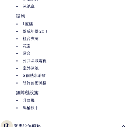
泳池傘
設施
1 座樓
落成年份 2011
櫃台夾萬
花園
露台
公共區域電視
室外泳池
5 個熱水浴缸
裝飾藝術風格
無障礙設施
升降機
馬桶扶手
客房設施服務