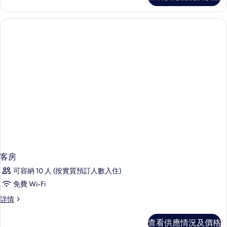
詳
情
客房
可容納 10 人 (按實質預訂人數入住)
免費 Wi-Fi
客
詳情
房
詳
查看供應情況及價格
情