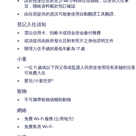
請於抵達住宿前至少 48 小時與住宿聯絡，以安排入住事
宜，聯絡資料載於預訂確認
由住宿提供的資訊可能會使用自動翻譯工具翻譯。
登記入住須知
需以信用卡、扣帳卡或現金按金繳付雜費
或須提供由政府發出且附有照片之身份證明文件
辦理入住手續的最低年齡為 17 歲
小童
一位 11 歲或以下與父母或監護人同房並使用現有床舖的兒童
可免費入住
嬰兒/小童托管*
寵物
不可攜帶寵物或輔助動物
網絡
免費 Wi-Fi 服務 (公用地方)
免費客房 Wi-Fi