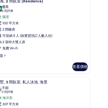
7
寓, 2 間臥室 (Residence)
景
入
優異
8
的
8.8 分，滿分 10 分
所
(6
6 則評價
則
相
有
園景
評
片
公
100 平方米
價)
,
2 間睡房
可容納 5 人 (按實質預訂人數入住)
間
2 張特大雙人床
臥
免費 Wi-Fi
室
情
Residence)
的
查看價格
相
片
、遮光窗簾/窗簾
客房景觀
載
8
esidence)
墅, 3 間臥室, 私人泳池, 海景
入
不錯
0
7.0 分，滿分 10 分
所
(2
2 則評價
則
有
海洋景
評
別
307 平方米
價)