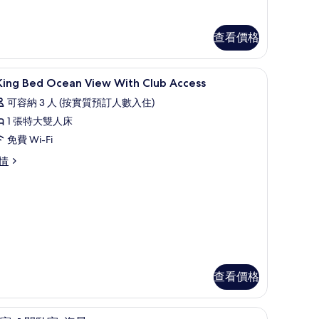
間
臥
室
查看價格
Residence)
的
房內夾萬、手提電腦工作空間、遮光窗簾/窗簾
迷你吧、房內夾萬、手提電腦工作空間、遮光窗
載
esidence)
5
 King Bed Ocean View With Club Access
相
入
可容納 3 人 (按實質預訂人數入住)
片
所
1 張特大雙人床
有
免費 Wi-Fi
情
ing
ng
ed
ed
cean
cean
ew
iew
th
ith
ub
lub
cess
ccess
查看價格
的
相
房內夾萬、手提電腦工作空間、遮光窗簾/窗簾
迷你吧、房內夾萬、手提電腦工作空間、遮光窗
載
片