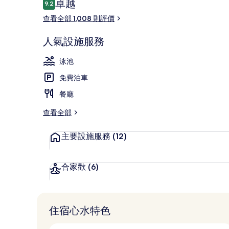
評
卓越
9.2
9.2 分，滿分 10 分，
價
查看全部 1,008 則評價
外觀
人氣設施服務
泳池
免費泊車
餐廳
查看全部
主要設施服務
(12)
合家歡
(6)
住宿心水特色