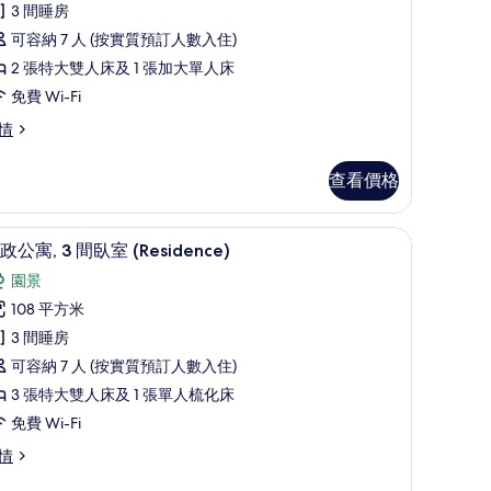
,
3 間睡房
可容納 7 人 (按實質預訂人數入住)
間
2 張特大雙人床及 1 張加大單人床
臥
免費 Wi-Fi
,
情
私
人
查看價格
泳
,
行政公寓, 3 間臥室 (Residence) | 迷
載
7
政公寓, 3 間臥室 (Residence)
海
入
園景
景
所
108 平方米
的
有
3 間睡房
相
行
可容納 7 人 (按實質預訂人數入住)
片
政
3 張特大雙人床及 1 張單人梳化床
公
免費 Wi-Fi
,
情