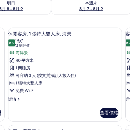
明日
本週末
8月 8 - 8月 9
8月 7 - 8月 9
作空間、遮光窗簾/窗簾
迷你吧、房內夾萬、手提電腦工作空間
載
6
休閒客房, 1 張特大雙人床, 海景
客
入
很好
8.2
8.
8.2 分，滿分 10 分
所
(12
12 則評價
則
有
海洋景
評
休
40 平方米
價)
閒
1 間睡房
房
1
客
可容納 3 人 (按實質預訂人數入住)
房,
1 張特大雙人床
1
免費 Wi-Fi
張
休
客
詳情
詳
閒
房,
特
客
1
大
格
查看價格
房,
張
雙
1
床
特
張
大
作空間、遮光窗簾/窗簾
人
迷你吧、房內夾萬、手提電腦工作空間
載