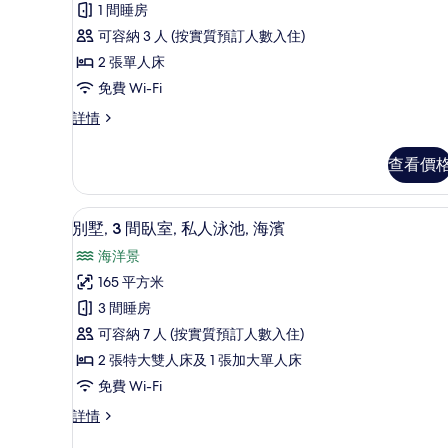
床
1 間睡房
房,
可容納 3 人 (按實質預訂人數入住)
海
2 張單人床
景
免費 Wi-Fi
的
雙
詳情
床
相
房,
查看價
片
海
景
詳
客房景觀
載
10
情
別墅, 3 間臥室, 私人泳池, 海濱
入
海洋景
所
165 平方米
有
3 間睡房
別
可容納 7 人 (按實質預訂人數入住)
墅,
2 張特大雙人床及 1 張加大單人床
3
免費 Wi-Fi
間
別
詳情
臥
墅,