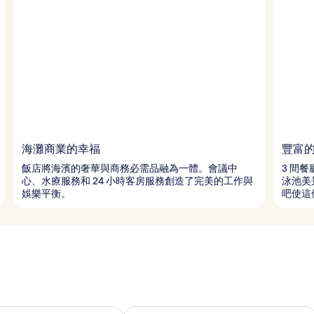
海灘商業的幸福
豐富
飯店將海濱的奢華與商務必需品融為一體。會議中
3 間
心、水療服務和 24 小時客房服務創造了完美的工作與
泳池美
娛樂平衡。
吧使這
8 - 8月 9的可訂空房
查看本週末 8月 7 - 8月 9的可訂空房