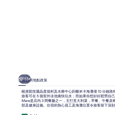
晶
度
假
村
及
水
療
中
心
相
113+
概覽
客房
地點
政策
片
峴港凱悅麗晶度假村及水療中心距離米卡海灘僅 10 分鐘
集
旅客可在 5 個室外泳池痛快玩水；而如果你想好好慰勞自己，還
Mare是店內 3 間餐廳之一，主打意大利菜，早餐、午餐
部及健身設施。住宿的熱心員工及海灘位置令旅客留下深刻