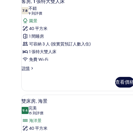
8
客房, 1 張特大雙人床
入
不錯
7.8
7.8 分，滿分 10 分
所
(9
9 則評價
則
有
園景
評
客
40 平方米
價)
房,
1 間睡房
1
可容納 3 人 (按實質預訂人數入住)
張
1 張特大雙人床
特
免費 Wi-Fi
大
客
詳情
房,
雙
1
人
查看價
張
床
特
大
的
迷你吧、房內夾萬、手提電腦工
載
5
雙
雙床房, 海景
相
入
人
完美
床
9.4
片
9.4 分，滿分 10 分
所
(15
15 則評價
詳
則
有
海洋景
情
評
雙
40 平方米
價)