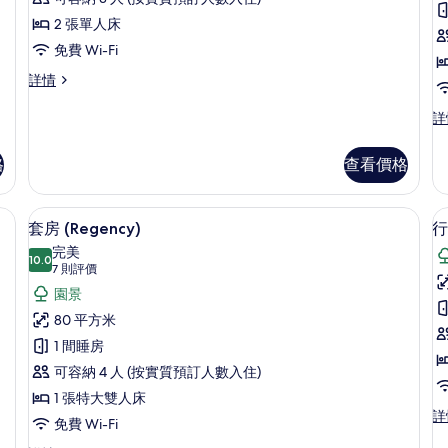
閒
墅
2 張單人床
3
雙
免費 Wi-Fi
床
休
詳情
房,
閒
室
海
雙
別
詳
床
墅,
景
房,
3
格
查看價格
的
海
間
景
臥
相
詳
室,
套房 (Regency) | 園景
池
載
片
情
5
私
套房 (Regency)
行
入
人
完美
10.0
泳
10.0 分，滿分 10 分
所
(7
7 則評價
池,
則
有
園景
海
評
景
套
80 平方米
詳
價)
房
1 間睡房
情
(Regency)
可容納 4 人 (按實質預訂人數入住)
的
1 張特大雙人床
寓
行
詳
相
3
免費 Wi-Fi
政