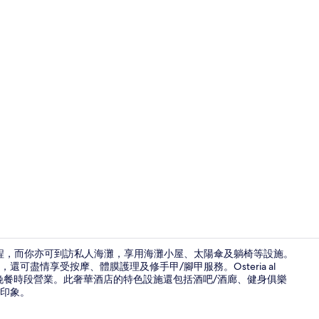
住宿影片
路程，而你亦可到訪私人海灘，享用海灘小屋、太陽傘及躺椅等設施。
可盡情享受按摩、體膜護理及修手甲/腳甲服務。Osteria al
及晚餐時段營業。此奢華酒店的特色設施還包括酒吧/酒廊、健身俱樂
公寓, 3 
印象。