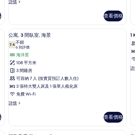
片
公
套
詳情
寓,
房
3
(Regency)
格
查看價格
間
詳
臥
(
情
室
、房內夾萬、手提電腦工作空間、遮光窗簾/窗簾
公寓, 3 間臥室, 海景 | 迷你吧、
載
(R
6
公寓, 3 間臥室, 海景
1
詳
入
不錯
情
7.4
7.4 分，滿分 10 分
所
(6
6 則評價
則
有
海洋景
評
1
公
108 平方米
價)
1
詳
K
寓,
3 間睡房
Ki
B
3
可容納 7 人 (按實質預訂人數入住)
B
O
O
間
3 張特大雙人床及 1 張單人梳化床
Vi
V
臥
免費 Wi-Fi
Wi
W
Cl
室,
公
詳情
C
Ac
寓,
海
A
詳
3
景
情
格
查看價格
間
的
臥
室,
作空間、遮光窗簾/窗簾
相
行政套房 (Regency) | 迷你吧、
載