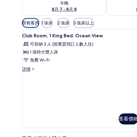
今晚
8月 7 - 8月 8
可
所有客房
1 張床
2 張床
3 張床以上
用
迷你吧、房內夾萬、手提電腦工
載
嘅
11
Club Room, 1 King Bed, Ocean View
入
客
可容納 3 人 (按實質預訂人數入住)
房
所
1 張特大雙人床
篩
有
免費 Wi-Fi
選
Club
條
Club
詳情
Room,
件
Room,
1
1
King
King
Bed,
Bed,
Ocean
Ocean
View
View
詳
的
情
查看價
相
片
迷你吧、房內夾萬、手提電腦工
載