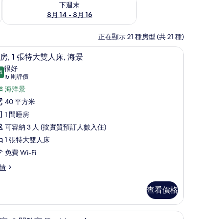
下週末
8月 14 - 8月 16
正在顯示 21 種房型 (共 21 種)
、遮光窗簾/窗簾
迷你吧、房內夾萬、手提電腦工作空間、遮光窗
載
7
房, 1 張特大雙人床, 海景
入
很好
4
8.4 分，滿分 10 分
所
(15
15 則評價
則
有
海洋景
評
客
40 平方米
價)
,
1 間睡房
可容納 3 人 (按實質預訂人數入住)
張
1 張特大雙人床
特
免費 Wi-Fi
大
情
雙
人
查看價格
,
、遮光窗簾/窗簾
海
公寓, 2 間臥室 (Residence) | 迷你吧
載