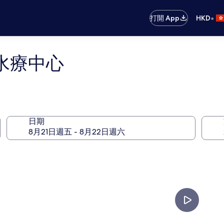
•
打開 App
HKD
水療中心
日期