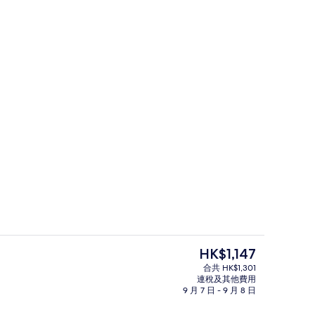
3 間餐廳；供應早餐、午餐、晚餐和早
現
HK$1,147
價
合共 HK$1,301
HK$1,147
連稅及其他費用
間臥室, 海景 | 迷你吧、房內夾萬、手提電腦工作空間、遮光窗簾/窗簾
外觀
9 月 7 日 - 9 月 8 日