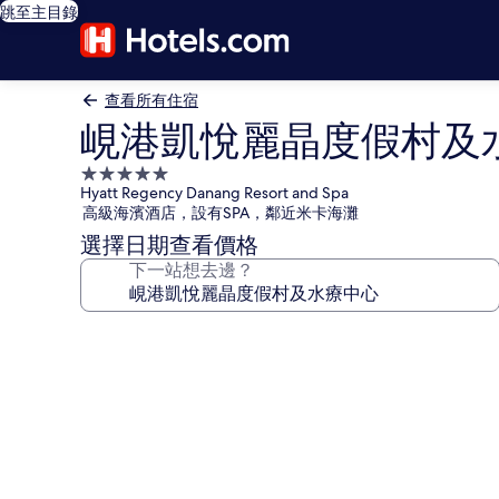
跳至主目錄
查看所有住宿
峴港凱悅麗晶度假村及
5.0
Hyatt Regency Danang Resort and Spa
星
高級海濱酒店，設有SPA，鄰近米卡海灘
級
選擇日期查看價格
住
下一站想去邊？
宿
峴
港
凱
悅
麗