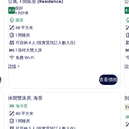
7
特
雙
公寓, 1 間臥室 (Residence)
公
床,
入
大
人
很好
雙
8.0
床,
8.
海
8.0 分，滿分 10 分
所
(3
3 則評價
人
海
則
景
有
園景
床,
景
評
海
詳
的
公
68 平方米
景
情
價)
相
寓,
1 間睡房
寓
詳
情
片
1
2
可容納 4 人 (按實質預訂人數入住)
間
1 張特大雙人床
臥
免費 Wi-Fi
室
公
公
詳情
詳
寓,
寓,
(Residence)
(
1
2
的
格
查看價格
間
間
相
臥
臥
室
室
片
作空間、遮光窗簾/窗簾
迷你吧、房內夾萬、手提電腦工作空間
載
7
(Residence)
(R
休閒雙床房, 海景
別
入
詳
詳
海洋景
情
情
7.
所
40 平方米
有
1 間睡房
休
可容納 3 人 (按實質預訂人數入住)