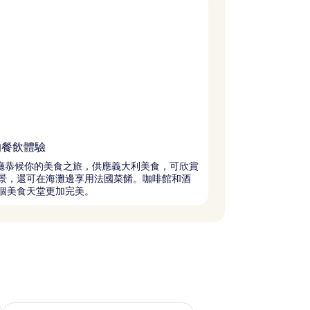
的餐飲體驗
餐廳恭候你的美食之旅，供應義大利美食，可欣賞
景，還可在海灘邊享用法國菜餚。咖啡館和酒
個美食天堂更加完美。
查看下週末 8月 14 - 8月 16的可訂空房