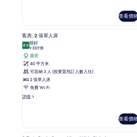
室,
3
間
私
臥
人
查看價
室,
私
泳
人
池,
客房, 2 張單人床 | 迷你吧
載
泳
6
客房, 2 張單人床
海
池,
入
很好
海
8.0
濱
8.0 分，滿分 10 分
所
(9
9 則評價
濱
則
的
有
園景
詳
評
情
相
客
40 平方米
價)
片
房,
可容納 3 人 (按實質預訂人數入住)
2
2 張單人床
張
免費 Wi-Fi
單
客
詳情
房,
人
2
床
張
的
單
查看價
人
相
床
片
迷你吧、房內夾萬、手提電腦工
載
詳