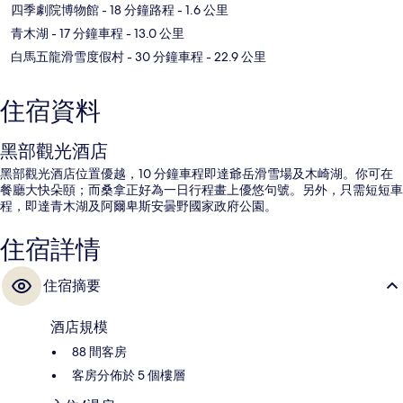
四季劇院博物館
- 18 分鐘路程
- 1.6 公里
青木湖
- 17 分鐘車程
- 13.0 公里
白馬五龍滑雪度假村
- 30 分鐘車程
- 22.9 公里
住宿資料
黑部觀光酒店
黑部觀光酒店位置優越，10 分鐘車程即達爺岳滑雪場及木崎湖。你可在
餐廳大快朵頤；而桑拿正好為一日行程畫上優悠句號。另外，只需短短車
程，即達青木湖及阿爾卑斯安曇野國家政府公園。
住宿詳情
住宿摘要
酒店規模
88 間客房
客房分佈於 5 個樓層