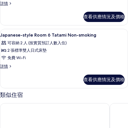
Japanese-
詳情
style
style
Room
Room
查看供應情況及價格
8
8
Tatami
Tatami
Non-
Non-
內部
載
1
smoking
Japanese-style Room 6 Tatami Non-smoking
smoking
入
詳
可容納 2 人 (按實質預訂人數入住)
的
情
所
2 張標準雙人日式床墊
相
有
免費 Wi-Fi
片
Japanese-
Japanese-
詳情
style
style
Room
Room
查看供應情況及價格
6
6
Tatami
Tatami
Non-
Non-
類似住宿
smoking
smoking
詳
黑部太陽谷酒店
景水酒店
的
情
相
片