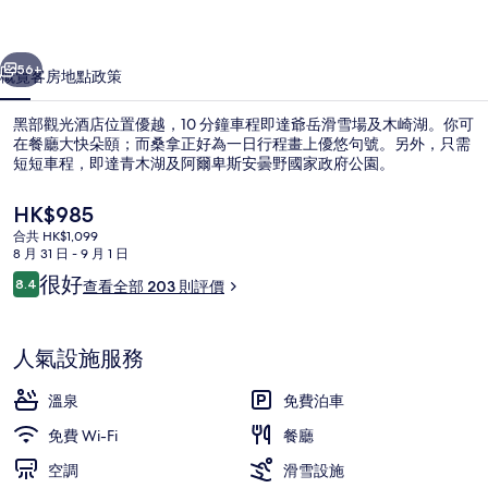
相
一個
下一個
片
56+
概覽
客房
地點
政策
集
黑部觀光酒店位置優越，10 分鐘車程即達爺岳滑雪場及木崎湖。你可
在餐廳大快朵頤；而桑拿正好為一日行程畫上優悠句號。另外，只需
短短車程，即達青木湖及阿爾卑斯安曇野國家政府公園。
現
HK$985
價
合共 HK$1,099
HK$985
8 月 31 日 - 9 月 1 日
評
很好
8.4
查看全部 203 則評價
8.4 分，滿分 10 分，
價
SPA
人氣設施服務
溫泉
免費泊車
免費 Wi-Fi
餐廳
空調
滑雪設施