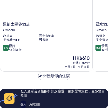
黑
景
黑部太陽谷酒店
景水酒
部
水
Omachi
Omachi
太
酒
溫泉
免費泊車
溫泉
陽
店
免費 Wi-Fi
餐廳
免費 Wi
谷
Omachi
酒
8.0
8.8
很好
優異
8.0
8.8
店
分
分
46 則評價
159
Omachi
(滿
(滿
現
HK$610
分
分
售
為
為
合共 HK$699
HK$610
9 月 1 日 - 9 月 2 日
10
10
分)，
分)，
比較類似的住宿
很
優
好，
異，
46
159
則
則
登入查看合資格的折扣及禮遇，更多歷險旅程，更多豐富
評
評
獎賞！
價
價
篇
篇
登入
免費註冊
評
評