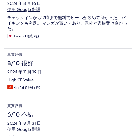
2024 年 8 月 16 日
使用 Google 翻譯
チェックインから17時まで無料でビールが飲めて良かった。バ
イキングも満足。 マンガが置いてあり、意外と家族受け良かっ
た。
Tooru (1 晚行程)
真實評價
8/10 很好
2024 年 11 月 19 日
High CP Value
Kin Fai (1 晚行程)
真實評價
6/10 不錯
2024 年 8 月 31 日
使用 Google 翻譯