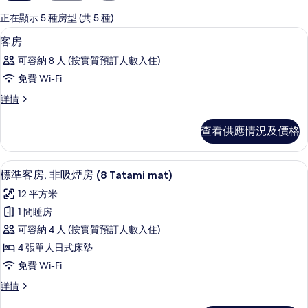
用
嘅
正在顯示 5 種房型 (共 5 種)
客
內部
載
1
客房
房
入
篩
可容納 8 人 (按實質預訂人數入住)
所
選
免費 Wi-Fi
有
條
客
詳情
客
件
房
房
詳
查看供應情況及價格
情
的
相
標準客房, 非吸煙房 (8 Tatami mat) 
載
7
標準客房, 非吸煙房 (8 Tatami mat)
片
入
12 平方米
所
1 間睡房
有
可容納 4 人 (按實質預訂人數入住)
標
4 張單人日式床墊
準
免費 Wi-Fi
客
標
詳情
房,
準