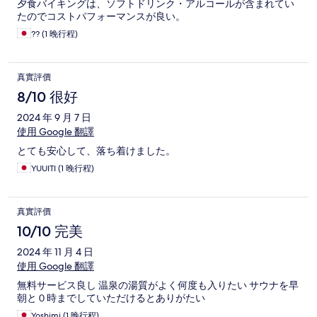
夕食バイキングは、ソフトドリンク・アルコールが含まれてい
たのでコストパフォーマンスが良い。
?? (1 晚行程)
真實評價
8/10 很好
2024 年 9 月 7 日
使用 Google 翻譯
とても安心して、落ち着けました。
YUUITI (1 晚行程)
真實評價
10/10 完美
2024 年 11 月 4 日
使用 Google 翻譯
無料サービス良し 温泉の湯質がよく何度も入りたい サウナを早
朝と０時までしていただけるとありがたい
Yoshimi (1 晚行程)