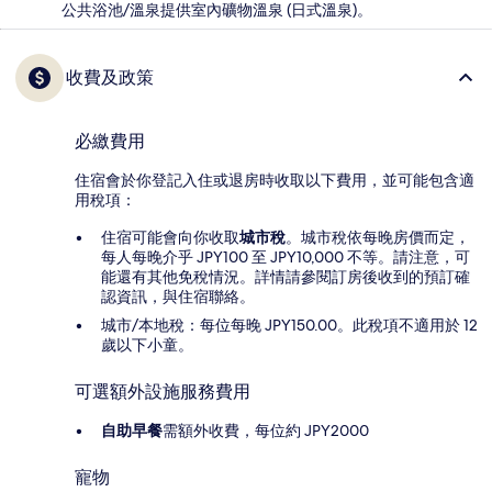
公共浴池/溫泉提供室內礦物溫泉 (日式溫泉)。
收費及政策
必繳費用
住宿會於你登記入住或退房時收取以下費用，並可能包含適
用稅項：
住宿可能會向你收取
城市稅
。城市稅依每晚房價而定，
每人每晚介乎 JPY100 至 JPY10,000 不等。請注意，可
能還有其他免稅情況。詳情請參閱訂房後收到的預訂確
認資訊，與住宿聯絡。
城市/本地稅：每位每晚 JPY150.00。此稅項不適用於 12
歲以下小童。
可選額外設施服務費用
自助早餐
需額外收費，每位約 JPY2000
寵物