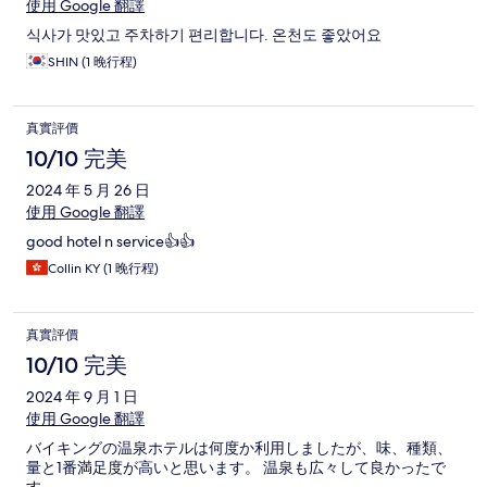
使用 Google 翻譯
식사가 맛있고 주차하기 편리합니다. 온천도 좋았어요
SHIN (1 晚行程)
真實評價
10/10 完美
2024 年 5 月 26 日
使用 Google 翻譯
good hotel n service👍👍
Collin KY (1 晚行程)
真實評價
10/10 完美
2024 年 9 月 1 日
使用 Google 翻譯
バイキングの温泉ホテルは何度か利用しましたが、味、種類、
量と1番満足度が高いと思います。 温泉も広々して良かったで