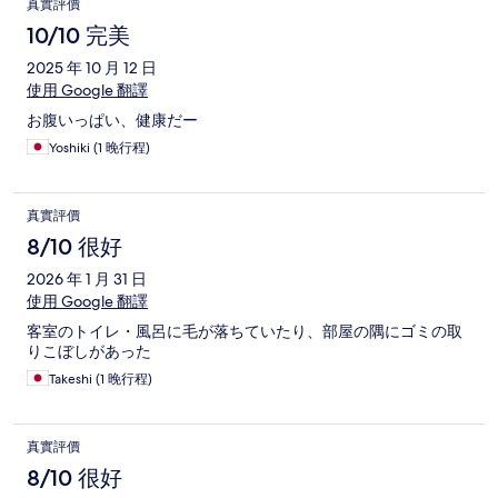
真實評價
10/10 完美
2025 年 10 月 12 日
使用 Google 翻譯
お腹いっぱい、健康だー
Yoshiki (1 晚行程)
真實評價
8/10 很好
2026 年 1 月 31 日
使用 Google 翻譯
客室のトイレ・風呂に毛が落ちていたり、部屋の隅にゴミの取
りこぼしがあった
Takeshi (1 晚行程)
真實評價
8/10 很好