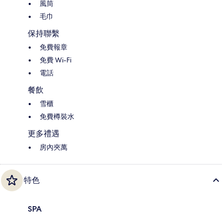
風筒
毛巾
保持聯繫
免費報章
免費 Wi-Fi
電話
餐飲
雪櫃
免費樽裝水
更多禮遇
房內夾萬
特色
SPA