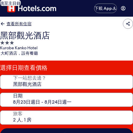
跳至主目錄
下載 App
查看所有住宿
黑部觀光酒店
3.0
Kurobe Kanko Hotel
星
大町酒店，設有餐廳
級
住
選擇日期查看價格
宿
下一站想去邊？
日期
旅客