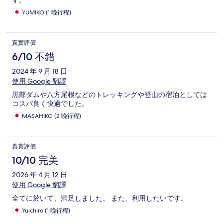
す。
YUMIKO (1 晚行程)
真實評價
6/10 不錯
2024 年 9 月 18 日
使用 Google 翻譯
黒部ダムや八方尾根などのトレッキングや登山の宿泊としては
コスパ良く快適でした。
MASAHIKO (2 晚行程)
真實評價
10/10 完美
2026 年 4 月 12 日
使用 Google 翻譯
全てに於いて、満足しました。 また、利用したいです。
Yuichiro (1 晚行程)