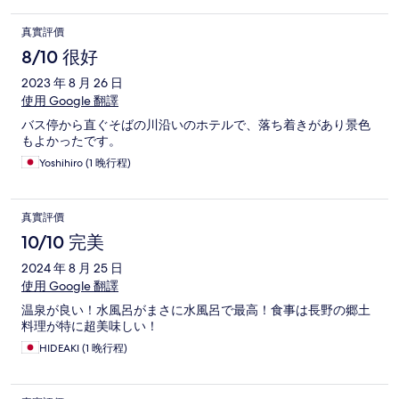
真實評價
8/10 很好
2023 年 8 月 26 日
使用 Google 翻譯
バス停から直ぐそばの川沿いのホテルで、落ち着きがあり景色
もよかったです。
Yoshihiro (1 晚行程)
真實評價
10/10 完美
2024 年 8 月 25 日
使用 Google 翻譯
温泉が良い！水風呂がまさに水風呂で最高！食事は長野の郷土
料理が特に超美味しい！
HIDEAKI (1 晚行程)