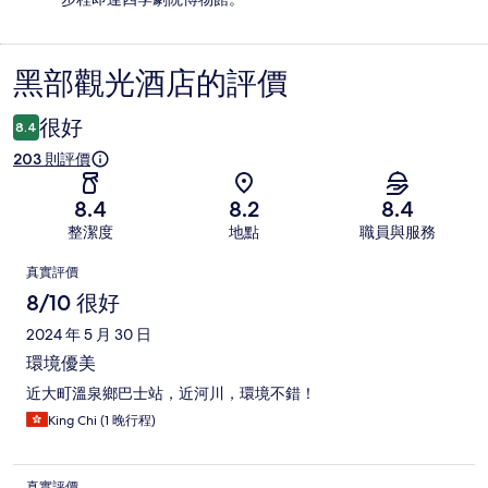
黑部觀光酒店的評價
評
價
很好
8.4
203 則評價
8.4
8.2
8.4
整潔度
地點
職員與服務
評
真實評價
價
8/10 很好
2024 年 5 月 30 日
環境優美
近大町溫泉鄉巴士站，近河川，環境不錯！
King Chi (1 晚行程)
真實評價