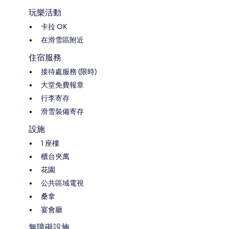
玩樂活動
卡拉 OK
在滑雪區附近
住宿服務
接待處服務 (限時)
大堂免費報章
行李寄存
滑雪裝備寄存
設施
1 座樓
櫃台夾萬
花園
公共區域電視
桑拿
宴會廳
無障礙設施