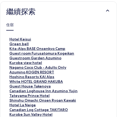
繼續探索
住宿
此
Hotel Keisui
連
此
Green bell
結
連
此
Kita-Alps BASE Onsenkyo Camp
會
結
連
此
Guest room Furusatomura Kogeikan
開
會
結
連
此
Guestroom Garden Azumino
啟
開
會
結
連
此
Kurobe view hotel
H
啟
開
會
結
連
此
Nagano Coco Club - Adults Only
o
G
啟
開
會
結
連
此
Azumino KOGEN RESORT
t
r
K
啟
開
會
結
連
此
Hoshino Resorts KAI Alps
e
e
i
G
啟
開
會
結
連
此
White HOTEL GRAND HAKUBA
l
e
t
u
G
啟
開
會
結
連
此
Guest House Takenoya
K
n
a
e
u
K
啟
開
會
結
連
此
Canadian Loghouse Inn Azumino Yujin
e
b
-
s
e
u
N
啟
開
會
結
連
此
Tateyama Prince Hotel
i
e
A
t
s
r
a
A
啟
開
會
結
連
此
Shinshu Omachi Onsen Ryoan Kawaki
s
l
l
r
t
o
g
z
H
啟
開
會
結
連
此
Hotel La Neige
u
l
p
o
r
b
a
u
o
W
啟
開
會
結
連
此
Canadian Log Cottage TAKITARO
i
頁
s
o
o
e
n
m
s
h
G
啟
開
會
結
連
此
Kurobe Sun Valley Hotel