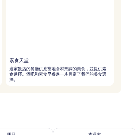
素食天堂
這家飯店的餐廳供應當地食材烹調的美食，並提供素
食選擇。酒吧和素食早餐進一步豐富了我們的美食選
擇。
 - 8月 10的可訂空房
查看本週末 8月 14 - 8月 16的可訂空房
明日
本週末