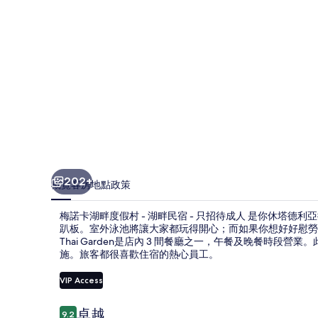
村
-
湖
畔
民
宿
-
只
202+
概覽
客房
地點
政策
招
待
梅諾卡湖畔度假村 - 湖畔民宿 - 只招待成人 是你休塔
趴板。室外泳池將讓大家都玩得開心；而如果你想好好慰勞
成
Thai Garden是店內 3 間餐廳之一，午餐及晚餐時段
施。旅客都很喜歡住宿的熱心員工。
人
VIP Access
相
片
評
卓越
9.2