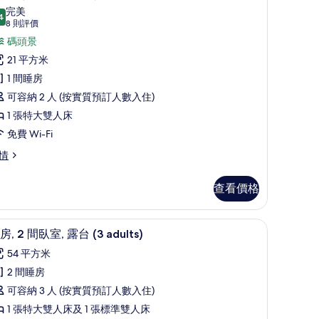
入
景
完美
4
9.4 分，滿分 10 分
所
(8
的
8 則評價
則
有
碼頭景
相
評
豪
21 平方米
片
價)
華
1 間睡房
雙
可容納 2 人 (按實質預訂人數入住)
人
1 張特大雙人床
,
免費 Wi-Fi
露
情
,
查看價格
海
濱
隔音
迷你吧、房內夾萬、遮光窗簾/窗簾、隔音
載
風
17
房, 2 間臥室, 露台 (3 adults)
入
景
54 平方米
所
的
2 間睡房
有
相
可容納 3 人 (按實質預訂人數入住)
套
片
1 張特大雙人床及 1 張標準雙人床