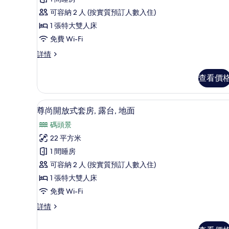
房,
露
可容納 2 人 (按實質預訂人數入住)
台,
1 張特大雙人床
花
免費 Wi-Fi
園
套
詳情
房,
景
露
查看價
(2
台,
adults)
花
園
的
尊尚開放式套房, 露台, 地面 
載
5
景
尊尚開放式套房, 露台, 地面
相
入
(2
碼頭景
adults)
片
所
詳
22 平方米
有
情
1 間睡房
尊
可容納 2 人 (按實質預訂人數入住)
尚
1 張特大雙人床
開
免費 Wi-Fi
放
尊
詳情
式
尚
套
開