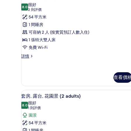
的
adults)
入
很好
詳
相
8.0
8.0 分，滿分 10 分
所
(2
2 則評價
情
片
則
有
54 平方米
評
套
1 間睡房
價)
房,
可容納 2 人 (按實質預訂人數入住)
露
1 張特大雙人床
台,
免費 Wi-Fi
泳
套
詳情
房,
池
露
景
台,
泳
查看價
的
池
相
景
迷你吧、房內夾萬、遮光窗簾/
載
詳
片
10
套房, 露台, 花園景 (2 adults)
情
入
很好
8.0
8.0 分，滿分 10 分
所
(1
1 則評價
則
有
園景
評
套
54 平方米
價)
1 間睡房