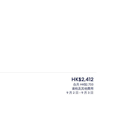
泳池景 | 客房景觀
3 間餐廳；供應早餐、午餐和晚餐
現
HK$2,412
價
合共 HK$2,733
HK$2,412
連稅及其他費用
供應早餐、午餐和晚餐
3 間餐廳；供應早餐、午餐和晚餐
9 月 2 日 - 9 月 3 日