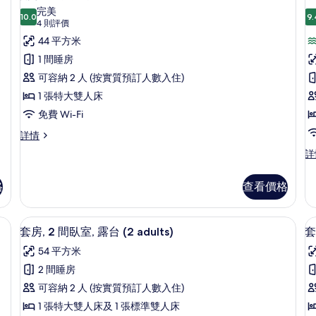
相
詳
入
海
完美
情
10.0
濱
9.
片
10.0 分，滿分 10 分
所
(4
4 則評價
風
則
有
44 平方米
景
評
詳
開
1 間睡房
情
價)
放
可容納 2 人 (按實質預訂人數入住)
式
1 張特大雙人床
套
免費 Wi-Fi
房,
房
開
詳情
放
露
豪
詳
式
華
台
台
套
雙
房,
格
查看價格
的
人
露
房,
相
台
露
窗簾、隔音
迷你吧、房內夾萬、遮光窗簾/窗簾、
載
詳
片
17
台,
套房, 2 間臥室, 露台 (2 adults)
套
情
入
海
54 平方米
濱
所
風
2 間睡房
有
景
可容納 2 人 (按實質預訂人數入住)
詳
套
情
1 張特大雙人床及 1 張標準雙人床