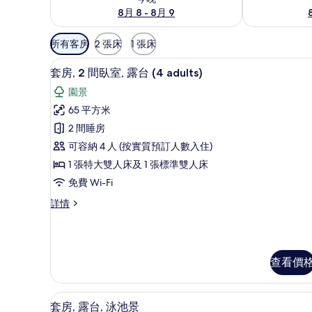
8月 8 - 8月 9
可
所有客房
2 張床
1 張床
用
迷你吧、房內夾萬、遮光窗簾/
載
嘅
17
套房, 2 間臥室, 露台 (4 adults)
入
客
園景
房
所
65 平方米
篩
有
2 間睡房
選
套
條
可容納 4 人 (按實質預訂人數入住)
房,
件
1 張特大雙人床及 1 張標準雙人床
2
免費 Wi-Fi
間
套
詳情
臥
房,
室,
2
間
露
臥
台
查看價
室,
露
(4
台
adults)
迷你吧、房內夾萬、遮光窗簾/
載
(4
11
套房, 露台, 泳池景