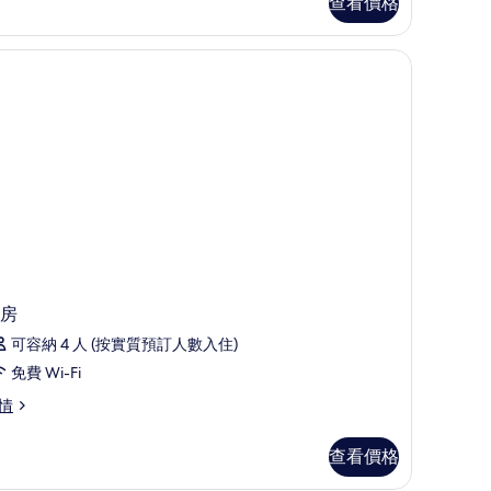
查看價格
花
園
景
的
相
片
房
可容納 4 人 (按實質預訂人數入住)
免費 Wi-Fi
情
查看價格