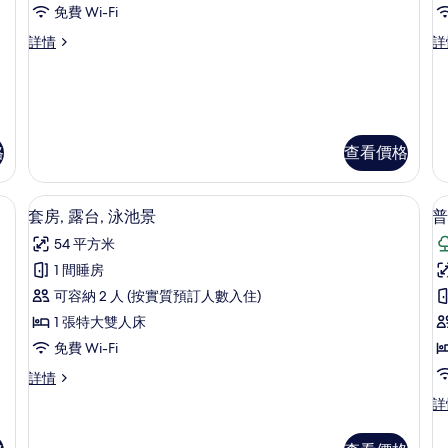
房,
房
免費 Wi-Fi
2
2
套
套
詳情
詳
間
房,
房,
臥
2
2
間
間
室,
室
臥
臥
露
室,
室,
露
露
台
格
查看價格
台
台
(2
(
(2
(3
adults)
a
| 迷你吧、房內夾萬、遮光窗簾/窗簾、隔音
adults)
套房, 露台, 泳池景 | 露台/庭院
ad
載
9
套房, 露台, 泳池景
普
詳
詳
的
入
情
情
54 平方米
相
所
1 間睡房
片
有
可容納 2 人 (按實質預訂人數入住)
套
1 張特大雙人床
房,
免費 Wi-Fi
露
套
詳情
台,
房
房,
普
詳
泳
露
通
台,
池
台
套