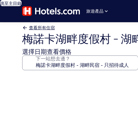
跳至主目錄
旅遊產品
查看所有住宿
梅諾卡湖畔度假村 - 湖
選擇日期查看價格
下一站想去邊？
梅
諾
卡
湖
畔
度
假