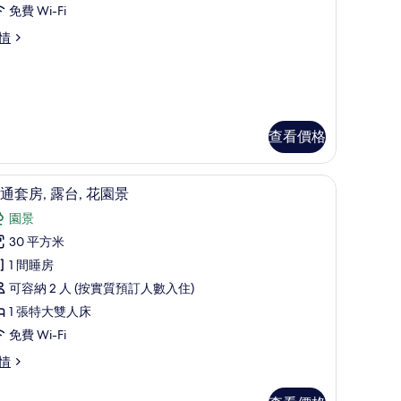
,
免費 Wi-Fi
情
間
臥
,
露
台
查看價格
3
dults)
ults)
普通套房, 露台, 花園景 | 迷你吧、房內夾萬
載
5
通套房, 露台, 花園景
的
入
園景
相
所
30 平方米
片
有
1 間睡房
普
可容納 2 人 (按實質預訂人數入住)
通
1 張特大雙人床
套
免費 Wi-Fi
,
情
露
,