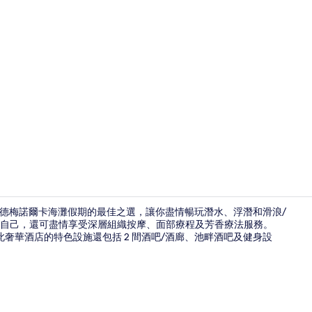
套房, 露台, 
德利亞德梅諾爾卡海灘假期的最佳之選，讓你盡情暢玩潛水、浮潛和滑浪/
自己，還可盡情享受深層組織按摩、面部療程及芳香療法服務。
營業。此奢華酒店的特色設施還包括 2 間酒吧/酒廊、池畔酒吧及健身設
3 間餐廳；