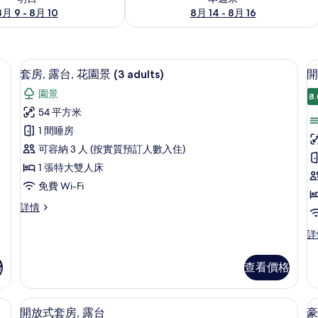
8月 9 - 8月 10
8月 14 - 8月 16
窗簾、隔音
迷你吧、房內夾萬、遮光窗簾/窗簾、
載
10
套房, 露台, 花園景 (3 adults)
開
入
園景
8.
所
54 平方米
有
1 間睡房
套
可容納 3 人 (按實質預訂人數入住)
房,
1 張特大雙人床
露
免費 Wi-Fi
台,
套
詳情
花
房
房,
園
露
開
詳
台,
放
景
台
花
式
格
查看價格
(3
園
套
景
adults)
房,
(3
露
的
窗簾、隔音
開放式套房, 露台 | 迷你吧、房內夾萬
載
adults)
13
台,
開放式套房, 露台
豪