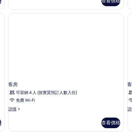
泳
格
查看價格
房,
景
池
露
景
的
台,
、房內夾萬、遮光窗簾/窗簾、隔音
詳
花
相
情
園
片
景
詳
情
客房
客
可容納 4 人 (按實質預訂人數入住)
免費 Wi-Fi
客
客
詳情
詳
房
房
詳
詳
格
查看價格
情
情