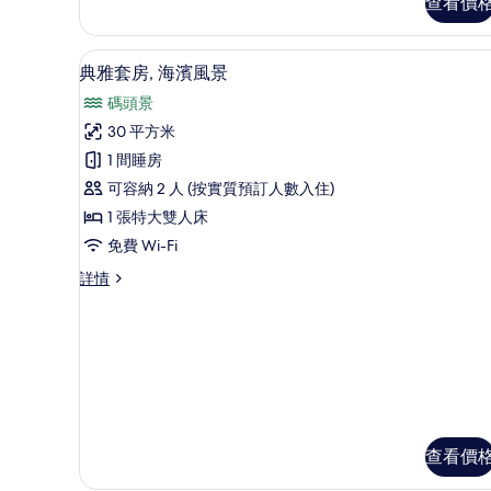
查看價
放
房,
式
露
套
典雅套房, 海濱風景 | 迷你吧
載
13
房,
典雅套房, 海濱風景
台,
入
露
地
碼頭景
台,
所
地
面
30 平方米
有
面
的
1 間睡房
詳
典
情
相
可容納 2 人 (按實質預訂人數入住)
雅
片
1 張特大雙人床
套
免費 Wi-Fi
房,
典
詳情
海
雅
濱
套
房,
風
海
景
濱
風
的
景
相
詳
情
查看價
片