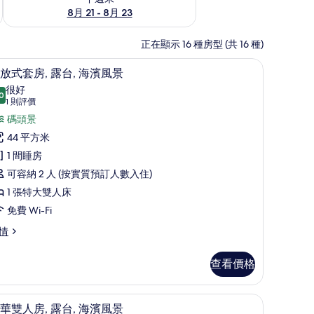
8月 21 - 8月 23
正在顯示 16 種房型 (共 16 種)
隔音
開放式套房, 露台, 海濱風景 | 迷你吧、房內
載
12
放式套房, 露台, 海濱風景
入
很好
0
8.0 分，滿分 10 分
所
(1
1 則評價
則
有
碼頭景
評
開
44 平方米
價)
放
1 間睡房
式
可容納 2 人 (按實質預訂人數入住)
套
1 張特大雙人床
,
免費 Wi-Fi
露
情
,
查看價格
海
濱
、遮光窗簾/窗簾、隔音
迷你吧、房內夾萬、遮光窗簾/窗簾、隔音
載
風
7
華雙人房, 露台, 海濱風景