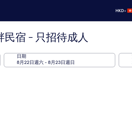
•
HKD
畔民宿 - 只招待成人
日期