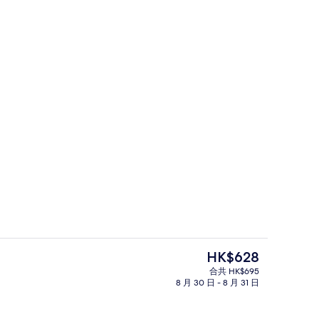
早餐 (費用另計)
高級寢具、羽絨被、書桌、遮光窗簾/
現
HK$628
價
合共 HK$695
HK$628
8 月 30 日 - 8 月 31 日
升降機