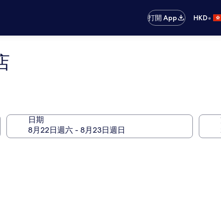
•
打開 App
HKD
店
日期