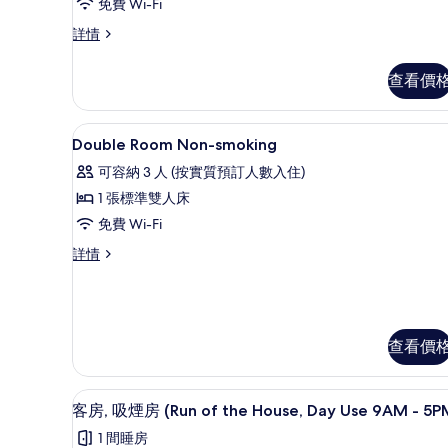
吸
免費 Wi-Fi
煙
客
詳情
房,
房
非
查看價
(Run
吸
of
煙
房
House,
高級寢具、羽絨被、書桌、遮光
載
1
(Run
Double Room Non-smoking
Assign
入
of
可容納 3 人 (按實質預訂人數入住)
at
House,
所
Assign
Check-
1 張標準雙人床
有
at
in)
免費 Wi-Fi
Check-
Double
的
in)
Double
詳情
Room
詳
相
Room
Non-
情
Non-
片
smoking
smoking
詳
的
情
查看價
相
片
高級寢具、羽絨被、書桌、遮光
載
5
客房, 吸煙房 (Run of the House, Day Use 9AM - 5P
入
1 間睡房