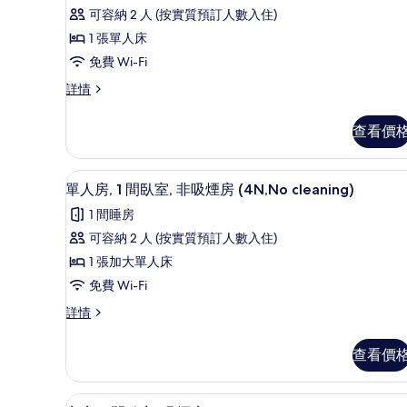
所
可容納 2 人 (按實質預訂人數入住)
有
1 張單人床
客
免費 Wi-Fi
房,
客
詳情
吸
房,
煙
吸
查看價
煙
房
房
(Run
(Run
高級寢具、羽絨被、書桌、遮光
載
5
of
of
單人房, 1 間臥室, 非吸煙房 (4N,No cleaning)
入
the
the
1 間睡房
House,
所
House,
Day
可容納 2 人 (按實質預訂人數入住)
有
Day
Use
1 張加大單人床
9AM
Use
單
-
免費 Wi-Fi
9AM
人
5PM)
單
-
詳情
詳
房,
人
5PM)
情
1
房,
查看價
的
1
間
間
相
臥
臥
高級寢具、羽絨被、書桌、遮光
載
片