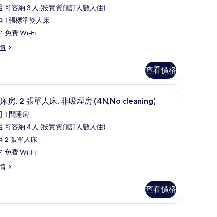
所
ouse,
use,
可容納 3 人 (按實質預訂人數入住)
有
ay
ay
1 張標準雙人床
se
雙
se
AM
免費 Wi-Fi
人
AM
情
M)
,
PM)
非
查看價格
的
吸
相
煙
窗簾
高級寢具、羽絨被、書桌、遮光窗簾/窗簾
載
片
5
床房, 2 張單人床, 非吸煙房 (4N,No cleaning)
房
入
N,No
4N,No
1 間睡房
eaning)
所
leaning)
可容納 4 人 (按實質預訂人數入住)
有
的
2 張單人床
雙
相
免費 Wi-Fi
床
片
情
,
查看價格
張
單