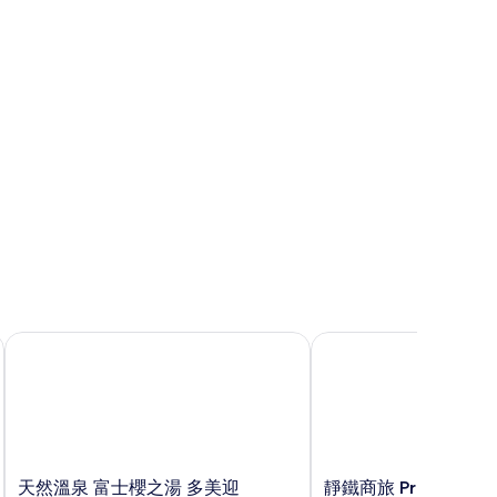
人
,
非
吸
煙
N,No
eaning)
房
4N,No
leaning)
的
相
片
天然溫泉 富士櫻之湯 多美迎 EXPRESS 御殿場
靜鐵商旅 Prezio 沼津
天
靜
天然溫泉 富士櫻之湯 多美迎
靜鐵商旅 Prezio 沼津