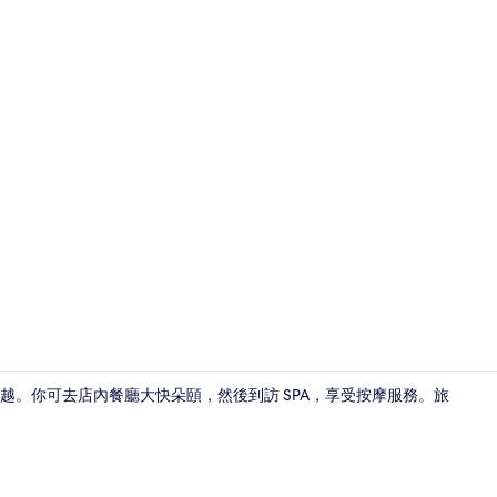
每日供應自助
越。你可去店內餐廳大快朵頤，然後到訪 SPA，享受按摩服務。旅
外觀