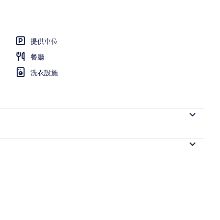
提供車位
餐廳
洗衣設施