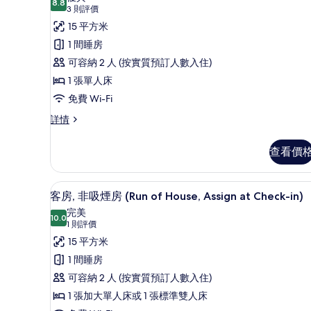
人
8.8
床,
8.8 分，滿分 10 分
所
(3
3 則評價
床,
則
吸
有
15 平方米
吸
評
煙
煙
單
1 間睡房
房
價)
房
人
可容納 2 人 (按實質預訂人數入住)
詳
情
的
房,
1 張單人床
相
1
免費 Wi-Fi
張
片
單
詳情
人
單
房,
人
查看價
1
床,
張
單
吸
高級寢具、羽絨被、書桌、遮光
載
5
人
客房, 非吸煙房 (Run of House, Assign at Check-in)
煙
入
床,
完美
吸
10.0
房
10.0 分，滿分 10 分
所
(1
1 則評價
煙
則
的
有
15 平方米
房
評
詳
相
客
1 間睡房
情
價)
片
房,
可容納 2 人 (按實質預訂人數入住)
非
1 張加大單人床或 1 張標準雙人床