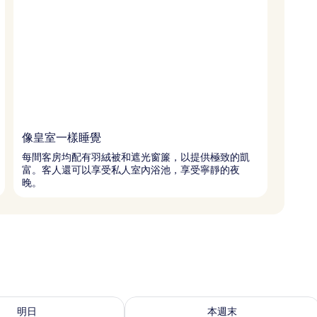
像皇室一樣睡覺
每間客房均配有羽絨被和遮光窗簾，以提供極致的凱
富。客人還可以享受私人室內浴池，享受寧靜的夜
晚。
 - 8月 10的可訂空房
查看本週末 8月 14 - 8月 16的可訂空房
明日
本週末