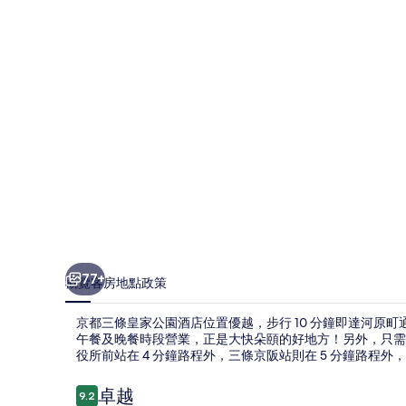
家
公
園
酒
店
相
片
集
77+
概覽
客房
地點
政策
京都三條皇家公園酒店位置優越，步行 10 分鐘即達河原町通及
午餐及晚餐時段營業，正是大快朵頤的好地方！另外，只需
役所前站在 4 分鐘路程外，三條京阪站則在 5 分鐘路程外
評
卓越
9.2
9.2 分，滿分 10 分，