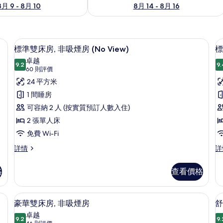
8月 9 - 8月 10
8月 14 - 8月 16
窗簾/窗簾
標準雙床房, 非吸煙房 (No View) 
載
10
標準雙床房, 非吸煙房 (No View)
標
入
卓越
9.2
9.
9.2 分，滿分 10 分
所
(60
60 則評價
則
有
24 平方米
評
標
1 間睡房
價)
準
可容納 2 人 (按實質預訂人數入住)
雙
2 張單人床
床
免費 Wi-Fi
房,
房
標
標
詳情
詳
準
準
非
雙
雙
格
查看價格
吸
床
人
房,
房,
煙
非
非
窗簾/窗簾
羽絨被、房內夾萬、書桌、遮光窗簾/
載
房
12
吸
吸
豪華雙床房, 非吸煙房
舒
入
(No
煙
(
煙
卓越
房
9.2
房
9.
9.2 分，滿分 10 分