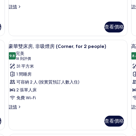
非
普
套
詳情
詳
通
房,
吸
套
非
(
煙
房,
吸
格
查看價格
F
非
煙
房
吸
房
(Premium
煙
(P
羽絨被、房內夾萬、書桌、遮光窗簾/
載
Floor)
房
Fl
12
豪華雙床房, 非吸煙房 (Corner, for 2 people)
高
(Premium
詳
入
的
完美
Floor)
情
9.8
8.
9.8 分，滿分 10 分
所
(18
相
18 則評價
詳
則
有
31 平方米
情
片
評
豪
1 間睡房
價)
華
可容納 2 人 (按實質預訂人數入住)
雙
2 張單人床
床
免費 Wi-Fi
房,
房
豪
高
詳情
詳
華
級
非
雙
雙
格
查看價格
吸
床
床
房,
房,
煙
非
非