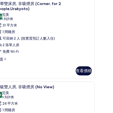
窗簾
羽絨被、房內夾萬、書桌、遮光窗簾/窗簾
載
房
12
華雙床房, 非吸煙房 (Corner, for 2
入
for
eople,Urakyoto)
所
完美
or
.0
10.0 分，滿分 10 分
eople,
(1
1 則評價
有
則
ower
31 平方米
ople,
豪
評
wer
loor)
1 間睡房
華
oor)
價)
的
可容納 2 人 (按實質預訂人數入住)
雙
相
2 張單人床
床
片
免費 Wi-Fi
,
情
非
吸
查看價格
煙
房
窗簾
特級雙人房, 非吸煙房 (No View) | 羽絨
載
Corner,
9
級雙人房, 非吸煙房 (No View)
入
or
完美
4
9.4 分，滿分 10 分
所
(3
3 則評價
orner,
則
eople,Urakyoto)
有
24 平方米
r
評
的
特
1 間睡房