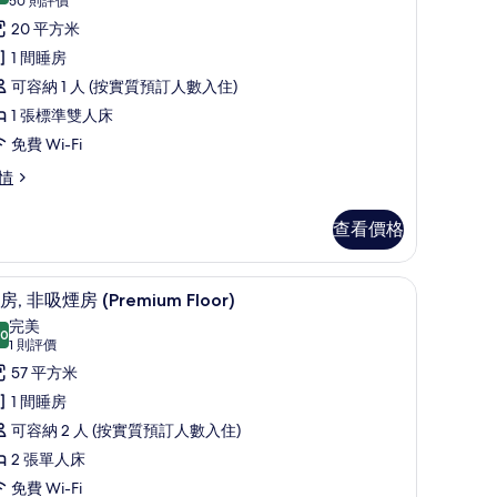
iew)
所
(50
50 則評價
o
的
則
有
20 平方米
ew)
評
相
舒
1 間睡房
價)
片
適
可容納 1 人 (按實質預訂人數入住)
單
1 張標準雙人床
人
免費 Wi-Fi
,
情
非
查看價格
吸
煙
or) | 羽絨被、房內夾萬、書桌、遮光窗簾/窗簾
套房, 非吸煙房 (Premium Floor) | 羽
載
房
17
房, 非吸煙房 (Premium Floor)
入
No
完美
.0
iew)
10.0 分，滿分 10 分
所
(1
1 則評價
o
的
則
有
57 平方米
ew)
評
相
套
1 間睡房
價)
片
,
可容納 2 人 (按實質預訂人數入住)
非
2 張單人床
吸
免費 Wi-Fi