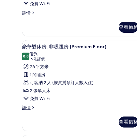
片
免費 Wi-Fi
房,
豪
詳情
3
華
間
雙
查看價
臥
床
房,
室,
3
客房設施服務
載
非
13
間
豪華雙床房, 非吸煙房 (Premium Floor)
入
臥
吸
優異
室,
8.8
8.8 分，滿分 10 分
所
(16
16 則評價
煙
非
則
有
26 平方米
吸
房,
評
煙
豪
1 間睡房
轉
房,
價)
華
可容納 2 人 (按實質預訂人數入住)
角
轉
角
雙
2 張單人床
(with
(with
床
免費 Wi-Fi
an
an
Extra
Extra
房,
豪
詳情
bed
bed
華
非
for
雙
for
查看價
吸
3)
床
3)
詳
房,
煙
情
的
非