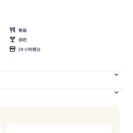
 (Premium Floor) | 羽絨被、房內夾萬、書桌、遮光窗簾/窗簾
餐廳
酒吧
24 小時櫃台