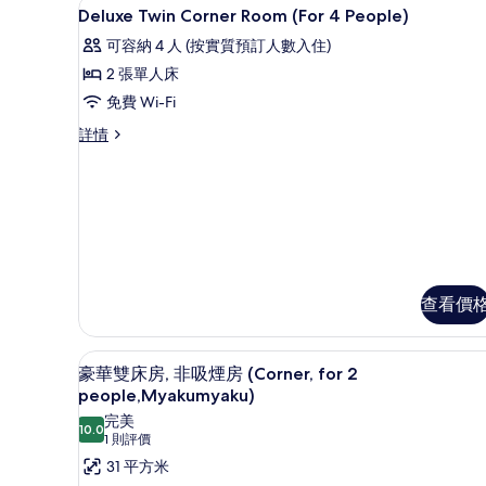
羽絨被、房內夾萬、書桌、遮光
載
房
1
吸
Deluxe Twin Corner Room (For 4 People)
相
入
(Premium
煙
可容納 4 人 (按實質預訂人數入住)
片
房
Floor)
所
(Premium
2 張單人床
的
有
Floor)
免費 Wi-Fi
詳
相
Deluxe
情
Deluxe
詳情
片
Twin
Twin
Corner
Corner
Room
Room
(For
(For
4
4
People)
People)
詳
的
情
查看價
相
片
豪華雙床房, 非吸煙房 (Corner,
載
12
豪華雙床房, 非吸煙房 (Corner, for 2
入
people,Myakumyaku)
所
完美
10.0
10.0 分，滿分 10 分
(1
1 則評價
有
則
31 平方米
豪