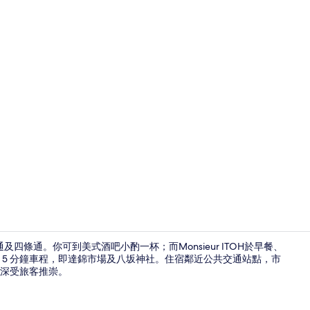
住宿入口
四條通。你可到美式酒吧小酌一杯；而Monsieur ITOH於早餐、
 5 分鐘車程，即達錦市場及八坂神社。住宿鄰近公共交通站點，市
，深受旅客推崇。
住宿內酒吧