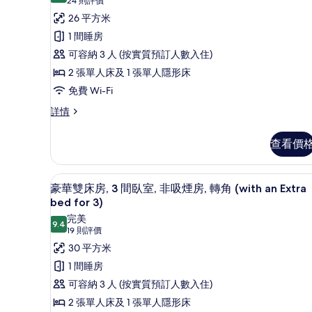
所
(24
24 則評價
則
有
26 平方米
評
高
1 間睡房
價)
級
可容納 3 人 (按實質預訂人數入住)
雙
2 張單人床及 1 張單人隱形床
床
免費 Wi-Fi
房,
高
詳情
級
非
雙
查看價
吸
床
房,
煙
非
羽絨被、房內夾萬、書桌、遮光
載
房
11
吸
豪華雙床房, 3 間臥室, 非吸煙房, 轉角 (with an Extra
入
(For
煙
bed for 3)
房
3
所
完美
(For
9.4
9.4 分，滿分 10 分
People,
(19
19 則評價
有
3
則
Lower
30 平方米
People,
豪
評
Lower
Floor)
1 間睡房
華
Floor)
價)
的
可容納 3 人 (按實質預訂人數入住)
詳
雙
相
情
2 張單人床及 1 張單人隱形床
床