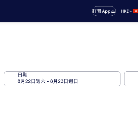
•
打開 App
HKD
日期