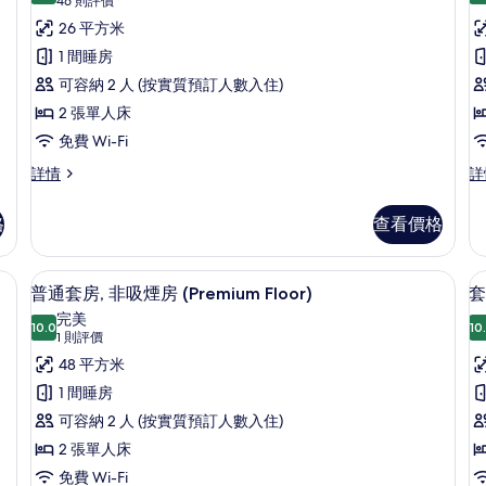
View)
V
所
(46
46 則評價
(No
(N
的
則
有
26 平方米
View)
Vi
評
詳
詳
相
豪
1 間睡房
情
情
價)
片
華
可容納 2 人 (按實質預訂人數入住)
雙
2 張單人床
床
免費 Wi-Fi
房,
房
豪
舒
詳情
詳
華
適
非
雙
單
格
查看價格
吸
床
人
房,
房,
煙
非
非
窗簾/窗簾
普通套房, 非吸煙房 (Premium Flo
載
房
15
吸
吸
普通套房, 非吸煙房 (Premium Floor)
套
入
煙
(
煙
的
完美
房
10.0
房
10
V
10.0 分，滿分 10 分
所
(1
相
1 則評價
詳
(N
則
有
48 平方米
片
情
Vi
評
詳
普
1 間睡房
情
價)
通
可容納 2 人 (按實質預訂人數入住)
房
套
2 張單人床
房,
免費 Wi-Fi