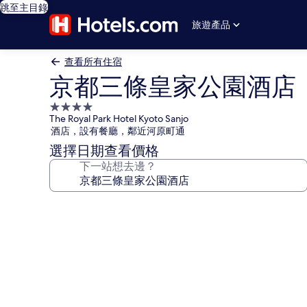
跳至主目錄
旅遊產品
查看所有住宿
京都三條皇家公園酒店
4.0
The Royal Park Hotel Kyoto Sanjo
星
酒店，設有餐廳，鄰近河原町通
級
選擇日期查看價格
住
下一站想去邊？
宿
京
都
三
條
皇