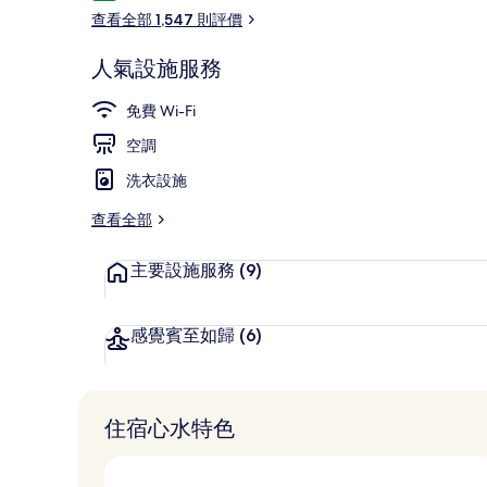
價
查看全部 1,547 則評價
人氣設施服務
套房, 非吸煙房
免費 Wi-Fi
空調
洗衣設施
查看全部
主要設施服務
(9)
感覺賓至如歸
(6)
住宿心水特色