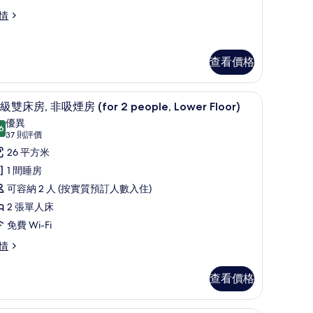
煙
情
房
Premium
查看價格
loor)
的
remium
窗簾
羽絨被、房內夾萬、書桌、遮光窗簾/窗簾
載
相
oor)
11
級雙床房, 非吸煙房 (for 2 people, Lower Floor)
入
片
優異
6
8.6 分，滿分 10 分
所
(37
37 則評價
則
有
26 平方米
評
高
1 間睡房
價)
級
可容納 2 人 (按實質預訂人數入住)
雙
2 張單人床
床
免費 Wi-Fi
,
情
非
查看價格
吸
煙