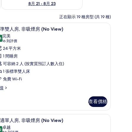
8月 21 - 8月 23
正在顯示 19 種房型 (共 19 種)
| 羽絨被、房內夾萬、書桌、遮光窗簾/窗簾
羽絨被、房內夾萬、書桌、遮光窗簾/窗簾
載
10
準雙人房, 非吸煙房 (No View)
入
完美
4
9.4 分，滿分 10 分
所
(16
16 則評價
則
有
24 平方米
評
標
1 間睡房
價)
準
可容納 2 人 (按實質預訂人數入住)
雙
1 張標準雙人床
人
免費 Wi-Fi
,
情
非
查看價格
吸
煙
窗簾
羽絨被、房內夾萬、書桌、遮光窗簾/窗簾
載
房
10
適單人房, 非吸煙房 (No View)
入
No
卓越
2
9.2 分，滿分 10 分