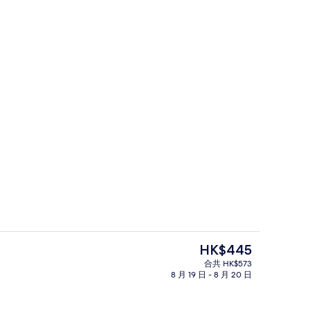
大堂
現
HK$445
價
合共 HK$573
HK$445
8 月 19 日 - 8 月 20 日
自助餐