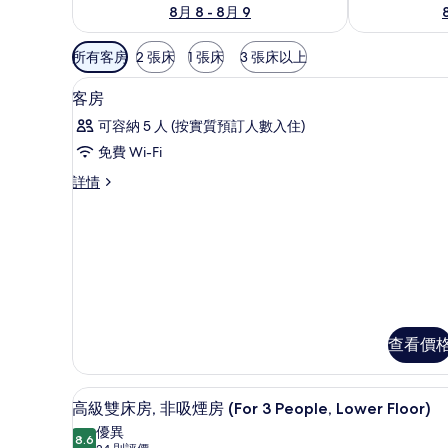
8月 8 - 8月 9
可
所有客房
2 張床
1 張床
3 張床以上
用
羽絨被、房內夾萬、書桌、遮光
載
嘅
3
客房
入
客
可容納 5 人 (按實質預訂人數入住)
房
所
免費 Wi-Fi
篩
有
選
客
詳情
客
房
條
房
詳
件
情
的
相
片
查看價
羽絨被、房內夾萬、書桌、遮光
載
11
高級雙床房, 非吸煙房 (For 3 People, Lower Floor)
入
優異
8.6
8.6 分，滿分 10 分