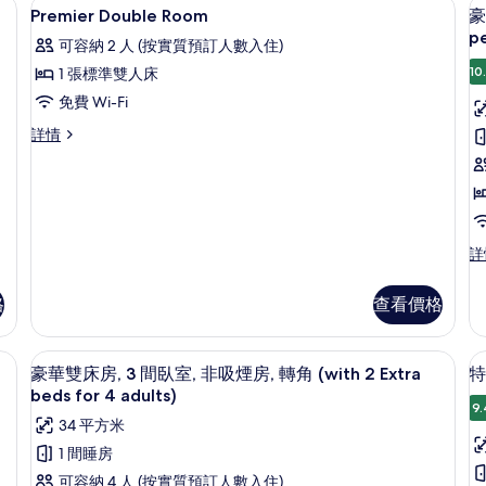
窗簾/窗簾
羽絨被、房內夾萬、書桌、遮光窗簾/
載
房
1
吸
吸
Premier Double Room
豪
入
(Corner,
煙
(
煙
p
可容納 2 人 (按實質預訂人數入住)
房
房
for
2
所
(Corner,
(f
10
1 張標準雙人床
2
p
有
for
2
免費 Wi-Fi
people)
L
2
pe
Premier
people)
Lo
F
的
Premier
詳情
Double
詳
Fl
Double
相
Room
情
詳
Room
情
片
的
詳
情
相
房
片
豪
詳
華
雙
格
查看價格
床
房,
非
 for 2 people,Myakumyaku) | 羽絨被、房內夾萬、書桌、遮光窗簾/窗簾
羽絨被、房內夾萬、書桌、遮光窗簾/
載
(
9
吸
豪華雙床房, 3 間臥室, 非吸煙房, 轉角 (with 2 Extra
特
入
煙
f
beds for 4 adults)
房
9.
所
2
34 平方米
(C
p
有
fo
1 間睡房
2
豪
可容納 4 人 (按實質預訂人數入住)