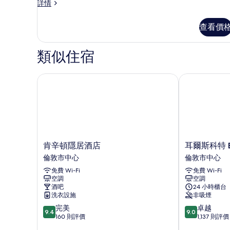
Cosy
詳情
King
King
room
room
查看價
的
詳
情
相
類似住宿
片
肯辛頓隱居酒店
耳爾斯科特 Br
肯
耳
肯辛頓隱居酒店
耳爾斯科特 B
辛
爾
倫敦市中心
倫敦市中心
頓
斯
免費 Wi-Fi
免費 Wi-Fi
隱
科
空調
空調
居
特
酒吧
24 小時櫃台
酒
Brit
洗衣設施
非吸煙
店
酒
9.4
9.0
完美
卓越
倫
店
9.4
9.0
分
分
160 則評價
1,137 則評價
敦
倫
(滿
(滿
市
敦