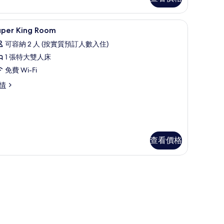
免費 Wi-Fi、床單
載
2
uper King Room
入
可容納 2 人 (按實質預訂人數入住)
所
1 張特大雙人床
有
免費 Wi-Fi
uper
per
情
ing
ng
oom
oom
的
相
片
查看價格