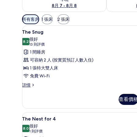
8月 7 - 8月 8
可
所有客房
1 張床
2 張床
用
The Snug | 免費 Wi-Fi、床單
載
嘅
8
The Snug
入
客
很好
8.2
房
8.2 分，滿分 10 分
所
(13
13 則評價
篩
則
有
1 間睡房
選
評
The
可容納 2 人 (按實質預訂人數入住)
條
價)
Snug
1 張特大雙人床
件
的
免費 Wi-Fi
相
The
詳情
片
Snug
詳
查看價
情
免費 Wi-Fi、床單
載
6
The Nest for 4
入
很好
8.0
8.0 分，滿分 10 分
所
(1
1 則評價