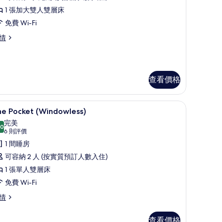
有
1 張加大雙人雙層床
he
免費 Wi-Fi
ccessible
he
情
est
cessible
or
st
r
的
查看價格
相
片
免費 Wi-Fi、床單
載
7
he Pocket (Windowless)
入
完美
.0
10.0 分，滿分 10 分
所
(6
6 則評價
則
有
1 間睡房
評
he
可容納 2 人 (按實質預訂人數入住)
價)
ocket
1 張單人雙層床
Windowless)
免費 Wi-Fi
的
he
情
相
cket
indowless)
片
查看價格