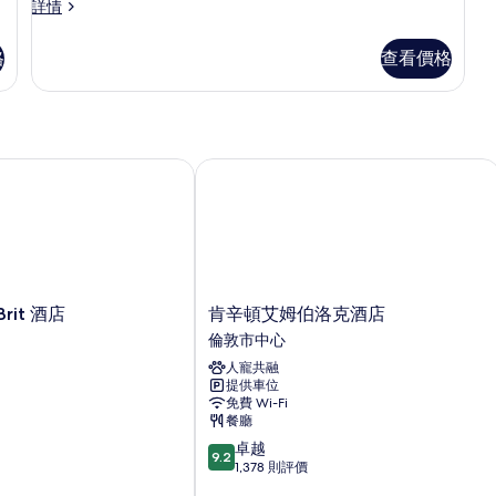
Quadruple
詳情
room
room
的
詳
格
查看價格
情
相
片
it 酒店
肯辛頓艾姆伯洛克酒店
肯
rit 酒店
肯辛頓艾姆伯洛克酒店
辛
倫敦市中心
頓
人寵共融
艾
提供車位
姆
免費 Wi-Fi
伯
餐廳
洛
9.2
卓越
克
9.2
分
1,378 則評價
酒
(滿
店