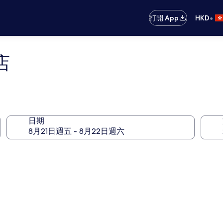
•
打開 App
HKD
店
日期