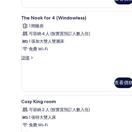
免費 Wi-Fi、床單
載
4
The Nook for 4 (Windowless)
入
1 間睡房
所
可容納 4 人 (按實質預訂人數入住)
有
1 張加大雙人雙層床
The
免費 Wi-Fi
Nook
The
詳情
for
Nook
4
for
(Windowless)
4
的
(Windowless)
查看價
詳
相
情
片
浴室 | 風筒、提供毛巾、番梘
載
2
Cosy King room
入
可容納 2 人 (按實質預訂人數入住)
所
1 張特大雙人床
有
免費 Wi-Fi
Cosy