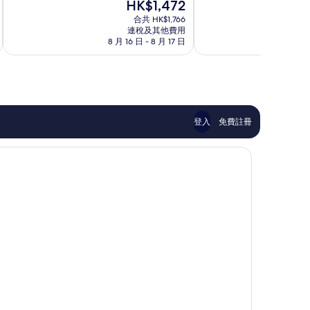
現
HK$1,472
分
分
敦
中
售
為
為
合共 HK$1,766
市
心
HK$1,472
連稅及其他費用
10
10
中
8 月 16 日 - 8 月 17 日
8 月
分)，
分)，
心
卓
很
越，
好，
2,511
1,985
則
則
評
評
價
價
登入
免費註冊
篇
篇
評
評
價
價