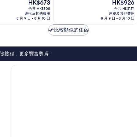
現
現
HK$673
HK$926
分
倫
售
售
為
合共 HK$808
合共 HK$1,111
敦
HK$673
HK$926
連稅及其他費用
連稅及其他費用
10
市
8 月 9 日 - 8 月 10 日
8 月 9 日 - 8 月 10 日
分)，
中
卓
心
比較類似的住宿
越，
1,378
則
評
價
險旅程，更多豐富獎賞！
篇
評
價