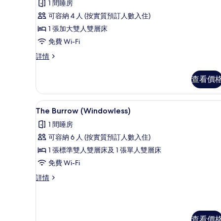
則
有
1 間睡房
評
The
可容納 4 人 (按實質預訂人數入住)
價)
Nest
1 張加大雙人雙層床
for
免費 Wi-Fi
4
The
詳情
的
Nest
for
相
查看價
4
片
詳
情
免費 Wi-Fi、床單
載
9
The Burrow (Windowless)
入
1 間睡房
所
可容納 6 人 (按實質預訂人數入住)
有
1 張標準雙人雙層床及 1 張單人雙層床
The
免費 Wi-Fi
Burrow
The
詳情
(Windowless)
Burrow
的
(Windowless)
相
詳
情
片
查看價