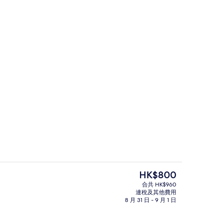
免費 Wi-Fi、床單
現
HK$800
價
合共 HK$960
HK$800
連稅及其他費用
、床單
The Warren for 6 | 免費 Wi-Fi、床單
8 月 31 日 - 9 月 1 日