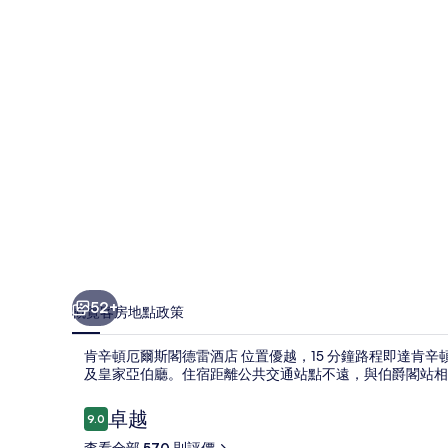
斯
閣
德
雷
酒
店
相
片
集
52+
概覽
客房
地點
政策
肯辛頓厄爾斯閣德雷酒店 位置優越，15 分鐘路程即達肯辛
及皇家亞伯廳。住宿距離公共交通站點不遠，與伯爵閣站相隔 
評
卓越
9.0
9.0 分，滿分 10 分，
價
查看全部 570 則評價