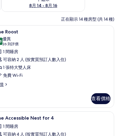
8月 14 - 8月 16
正在顯示 14 種房型 (共 14 種)
The Roost | 免費 Wi-Fi、床單
載
10
he Roost
入
優異
8
8.8 分，滿分 10 分
所
(26
26 則評價
則
有
1 間睡房
評
he
可容納 2 人 (按實質預訂人數入住)
價)
oost
1 張特大雙人床
的
免費 Wi-Fi
相
he
情
片
ost
查看價格
免費 Wi-Fi、床單
載
8
e Accessible Nest for 4
入
1 間睡房
所
可容納 4 人 (按實質預訂人數入住)