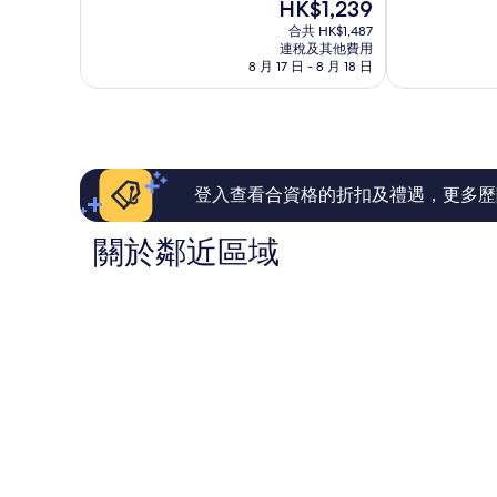
現
HK$1,239
分
分
中
市
售
為
為
合共 HK$1,487
心
中
HK$1,239
連稅及其他費用
10
10
心
8 月 17 日 - 8 月 18 日
分)，
分)，
完
卓
美，
越，
160
1,137
則
則
評
評
價
價
登入查看合資格的折扣及禮遇，更多歷
篇
篇
評
評
關於鄰近區域
價
價