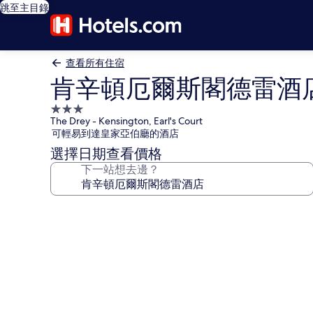
跳至主目錄
查看所有住宿
肯辛頓厄爾斯閣德雷酒
3.0
The Drey - Kensington, Earl's Court
星
可輕易到達皇家亞伯廳的酒店
級
選擇日期查看價格
住
下一站想去邊？
宿
肯
辛
頓
厄
爾