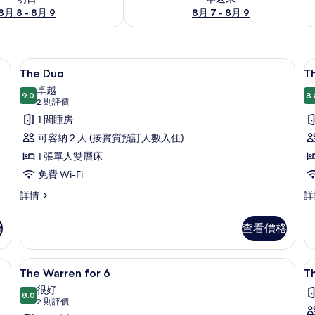
8月 8 - 8月 9
8月 7 - 8月 9
免費 Wi-Fi、床單
載
7
The Duo
T
入
卓越
9.0
8.
9.0 分，滿分 10 分
所
(2
2 則評價
則
有
1 間睡房
評
The
T
可容納 2 人 (按實質預訂人數入住)
價)
Duo
R
1 張單人雙層床
的
免費 Wi-Fi
相
The
T
詳情
詳
片
Duo
Ro
詳
詳
格
查看價格
情
情
The Warren for 6 | 免費 Wi-Fi、床單
載
8
The Warren for 6
Th
入
很好
8.0
8.0 分，滿分 10 分
所
(2
2 則評價