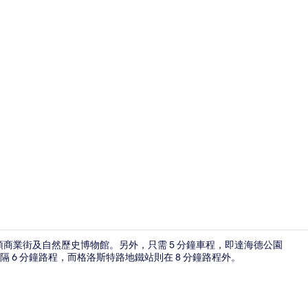
接待處
頓商業街及自然歷史博物館。另外，只需 5 分鐘車程，即達海德公園
6 分鐘路程，而格洛斯特路地鐵站則在 8 分鐘路程外。
免費 Wi-Fi