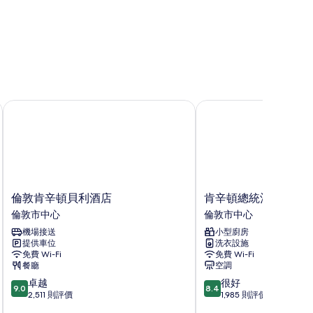
倫敦肯辛頓貝利酒店
肯辛頓總統酒店
倫
肯
倫敦肯辛頓貝利酒店
肯辛頓總統酒店
敦
辛
倫敦市中心
倫敦市中心
肯
頓
機場接送
小型廚房
辛
總
提供車位
洗衣設施
頓
統
免費 Wi-Fi
免費 Wi-Fi
貝
酒
餐廳
空調
利
店
9.0
8.4
卓越
很好
酒
倫
9.0
8.4
分
分
2,511 則評價
1,985 則評價
店
敦
(滿
(滿
倫
市