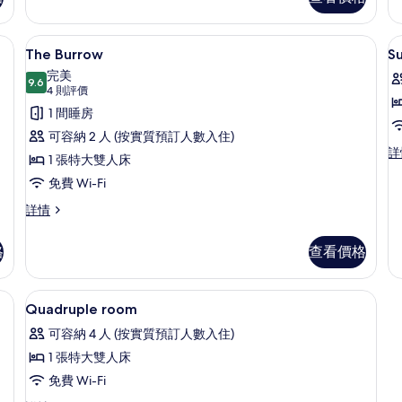
詳
詳
情
情
免費 Wi-Fi、床單
載
5
The Burrow
S
入
完美
9.6
9.6 分，滿分 10 分
所
(4
4 則評價
則
有
1 間睡房
評
The
S
可容納 2 人 (按實質預訂人數入住)
價)
Su
詳
Burrow
K
1 張特大雙人床
Ki
R
的
免費 Wi-Fi
R
詳
相
The
詳情
情
片
Burrow
詳
格
查看價格
情
、洗頭水
免費 Wi-Fi、床單
載
3
Quadruple room
入
可容納 4 人 (按實質預訂人數入住)
所
1 張特大雙人床
有
免費 Wi-Fi
Quadruple