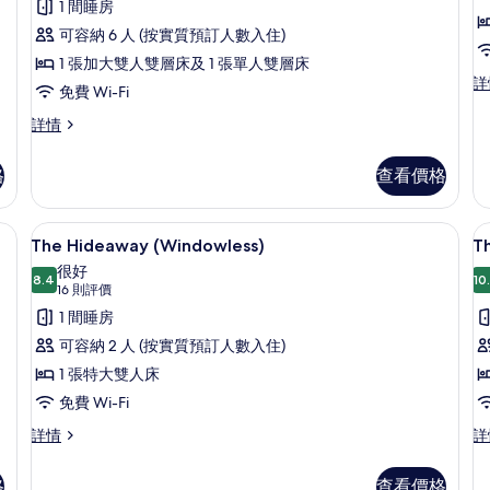
則
有
1 間睡房
評
The
T
可容納 6 人 (按實質預訂人數入住)
價)
Warren
A
1 張加大雙人雙層床及 1 張單人雙層床
T
詳
for
N
免費 Wi-Fi
Ac
6
f
Ne
The
詳情
4
的
fo
Warren
4
for
相
格
查看價格
詳
6
片
情
詳
情
免費 Wi-Fi、床單
載
5
The Hideaway (Windowless)
T
入
很好
8.4
10
8.4 分，滿分 10 分
所
(16
16 則評價
則
有
1 間睡房
評
The
T
可容納 2 人 (按實質預訂人數入住)
價)
Hideaway
P
1 張特大雙人床
(Windowless)
(
免費 Wi-Fi
的
The
T
詳情
詳
相
Hideaway
Po
(Windowless)
(W
片
格
查看價格