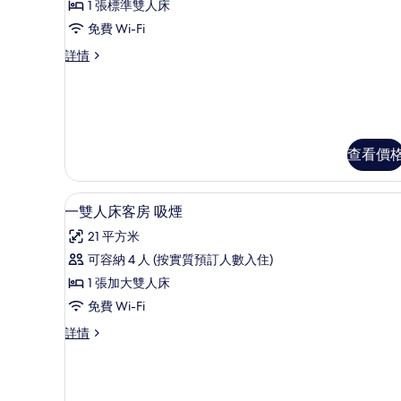
1 張標準雙人床
相
一
免費 Wi-Fi
片
雙
一
詳情
人
雙
床
人
床
客
客
房
房
詳
查看價
的
情
相
書桌、遮光窗簾/窗簾、免費 Wi
載
片
5
一雙人床客房 吸煙
入
21 平方米
所
可容納 4 人 (按實質預訂人數入住)
有
1 張加大雙人床
一
免費 Wi-Fi
雙
一
詳情
人
雙
床
人
床
客
客