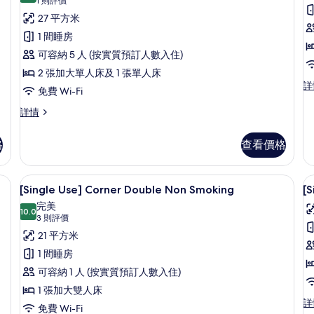
3
所
(1
1 則評價
Pe
(for
P
Person)
則
有
27 平方米
詳
3
評
的
情
Person)
標
1 間睡房
詳
價)
相
準
可容納 5 人 (按實質預訂人數入住)
情
片
三
2 張加大單人床及 1 張單人床
房
四
詳
人
免費 Wi-Fi
人
房,
房,
標
詳情
非
準
非
吸
三
格
查看價格
吸
煙
人
房
房,
(
煙
(R
非
F
-Fi、床單
書桌、遮光窗簾/窗簾、免費 Wi-Fi、
載
房
Fo
5
吸
[Single Use] Corner Double Non Smoking
[
4
4
入
(For
煙
完美
Pe
P
房
10.0
3
10.0 分，滿分 10 分
所
(3
3 則評價
詳
(For
People)
則
有
21 平方米
情
3
評
的
People)
[Single
[
1 間睡房
詳
價)
相
Use]
U
可容納 1 人 (按實質預訂人數入住)
情
片
Corner
S
1 張加大雙人床
Double
T
[S
詳
免費 Wi-Fi