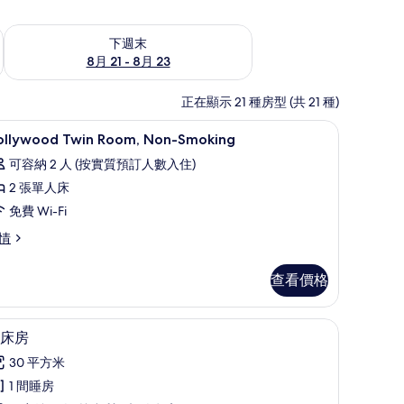
查看下週末 8月 21 - 8月 23的可訂空房
下週末
8月 21 - 8月 23
正在顯示 21 種房型 (共 21 種)
床單
書桌、遮光窗簾/窗簾、免費 Wi-Fi、床單
載
1
ollywood Twin Room, Non-Smoking
入
可容納 2 人 (按實質預訂人數入住)
所
2 張單人床
有
免費 Wi-Fi
ollywood
llywood
情
win
in
oom,
om,
查看價格
on-
on-
oking
moking
床單
的
書桌、遮光窗簾/窗簾、免費 Wi-Fi、床單
載
7
床房
相
入
30 平方米
片
所
1 間睡房
有