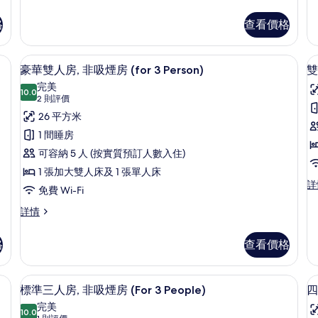
床
級
(Corner)
房,
雙
的
格
查看價格
吸
人
煙
相
房
房
(Corner)
-Fi、床單
片
書桌、遮光窗簾/窗簾、免費 Wi-Fi、
載
詳
7
詳
豪華雙人房, 非吸煙房 (for 3 Person)
雙
情
入
情
完美
10.0
10.0 分，滿分 10 分
所
(2
2 則評價
則
有
26 平方米
評
豪
1 間睡房
價)
華
可容納 5 人 (按實質預訂人數入住)
雙
1 張加大雙人床及 1 張單人床
房
雙
詳
人
免費 Wi-Fi
床
房,
房,
豪
詳情
非
華
非
吸
雙
格
查看價格
吸
煙
人
房
房,
(
煙
(R
非
T
-Fi、床單
標準三人房, 非吸煙房 (For 3 People
載
房
Tw
7
吸
標準三人房, 非吸煙房 (For 3 People)
四
f
fo
入
(for
煙
完美
3
3
房
10.0
10.0 分，滿分 10 分