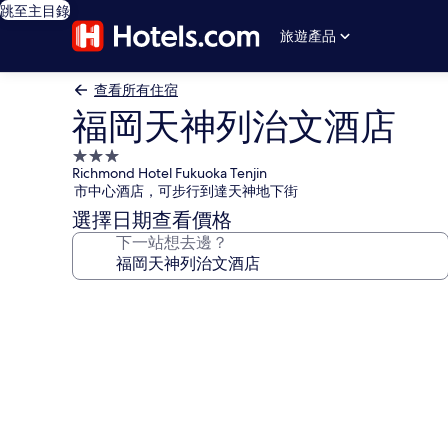
跳至主目錄
旅遊產品
查看所有住宿
福岡天神列治文酒店
3.0
Richmond Hotel Fukuoka Tenjin
星
市中心酒店，可步行到達天神地下街
級
選擇日期查看價格
住
下一站想去邊？
宿
福
岡
天
神
列