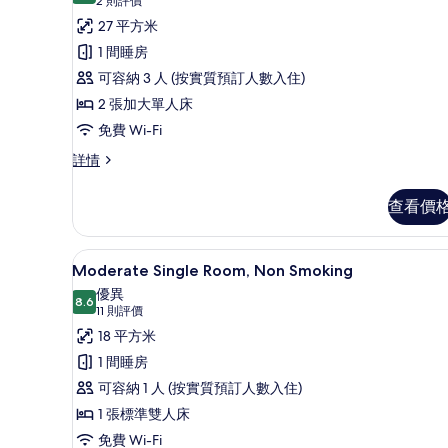
所
(2
相
2 則評價
則
有
27 平方米
片
評
雙
1 間睡房
價)
床
可容納 3 人 (按實質預訂人數入住)
房,
2 張加大單人床
非
免費 Wi-Fi
吸
雙
詳情
床
煙
房,
查看價
房
非
吸
(Hollywood)
煙
的
書桌、遮光窗簾/窗簾、免費 Wi
載
5
房
Moderate Single Room, Non Smoking
相
入
(Hollywood)
優異
詳
8.6
片
8.6 分，滿分 10 分
所
(11
11 則評價
情
則
有
18 平方米
評
Moderate
1 間睡房
價)
Single
可容納 1 人 (按實質預訂人數入住)
Room,
1 張標準雙人床
Non
免費 Wi-Fi