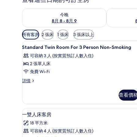
查看今晚 8月 8 - 8月 9的可訂空房
查看明日 8月 9
今晚
8月 8 - 8月 9
可
所有客房
2 張床
1 張床
3 張床以上
用
書桌、遮光窗簾/窗簾、免費 Wi
載
嘅
1
Standard Twin Room For 3 Person Non-Smoking
入
客
可容納 3 人 (按實質預訂人數入住)
房
所
2 張單人床
篩
有
免費 Wi-Fi
選
Standard
條
Standard
詳情
Twin
件
Twin
Room
Room
查看價
For
For
3
3
Person
Person
書桌、遮光窗簾/窗簾、免費 Wi
載
5
Non-
一雙人床客房
Non-
入
Smoking
18 平方米
Smoking
詳
所
情
可容納 4 人 (按實質預訂人數入住)
的
有