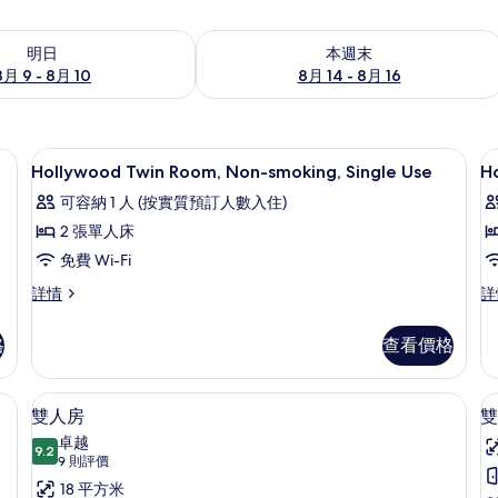
 - 8月 10的可訂空房
查看本週末 8月 14 - 8月 16的可訂空房
明日
本週末
8月 9 - 8月 10
8月 14 - 8月 16
-Fi、床單
書桌、遮光窗簾/窗簾、免費 Wi-Fi、
載
1
Hollywood Twin Room, Non-smoking, Single Use
H
入
可容納 1 人 (按實質預訂人數入住)
所
2 張單人床
有
免費 Wi-Fi
Hollywood
H
Hollywood
Ho
詳情
詳
Twin
T
Twin
Tw
Room,
R
Room,
Ro
格
查看價格
Non-
N
Non-
N
smoking,
Sm
smoking,
S
Single
詳
Single
-Fi、床單
書桌、遮光窗簾/窗簾、免費 Wi-Fi、
載
5
Use
情
雙人房
雙
Use
入
詳
卓越
的
情
9.2
9.2 分，滿分 10 分
所
(9
9 則評價
相
則
有
18 平方米