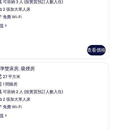
可容納 3 人 (按實質預訂人數入住)
雙
2 張加大單人床
床
免費 Wi-Fi
房
情
的
相
片
查看價格
床單
書桌、遮光窗簾/窗簾、免費 Wi-Fi、床單
載
5
準雙床房, 吸煙房
入
27 平方米
所
1 間睡房
有
可容納 2 人 (按實質預訂人數入住)
標
2 張加大單人床
準
免費 Wi-Fi
雙
情
床
,