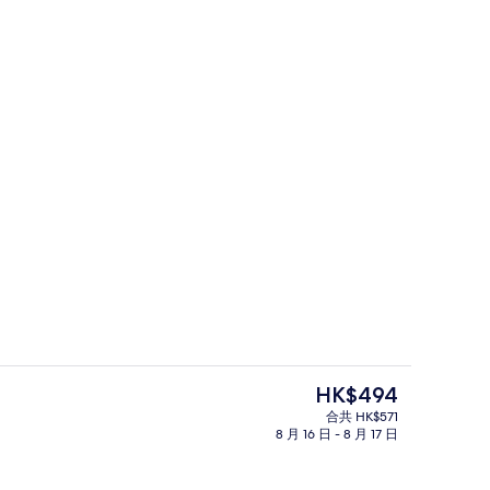
餐廳
現
HK$494
價
合共 HK$571
HK$494
8 月 16 日 - 8 月 17 日
/窗簾、免費 Wi-Fi、床單
走廊