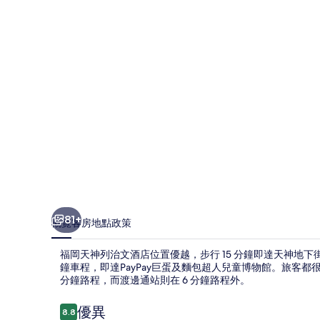
治
文
酒
店
相
片
集
81+
概覽
客房
地點
政策
福岡天神列治文酒店位置優越，步行 15 分鐘即達天神地下街
鐘車程，即達PayPay巨蛋及麵包超人兒童博物館。旅客
分鐘路程，而渡邊通站則在 6 分鐘路程外。
評
優異
8.8
8.8 分，滿分 10 分，