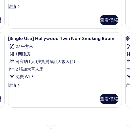
Us
Non
R
St
[Single
詳情
Smoking
N
Tw
Use]
S
的
Ro
Corner
格
查看價格
N
Double
相
Sm
Non
片
詳
Smoking
-Fi、床單
書桌、遮光窗簾/窗簾、免費 Wi-Fi、
載
情
7
詳
[Single Use] Hollywood Twin Non-Smoking Room
豪
入
情
27 平方米
所
1 間睡房
有
可容納 1 人 (按實質預訂人數入住)
[Single
2 張加大單人床
Use]
免費 Wi-Fi
Hollywood
Twin
[Single
豪
詳情
詳
Use]
華
Non-
房
Hollywood
雙
Smoking
格
查看價格
Twin
人
Room
Non-
房,
Smoking
非
的
Room
吸
相
詳
煙
片
情
房
E 博多天神 - ORIX 酒店及度假村
東急 STAY 福岡天神