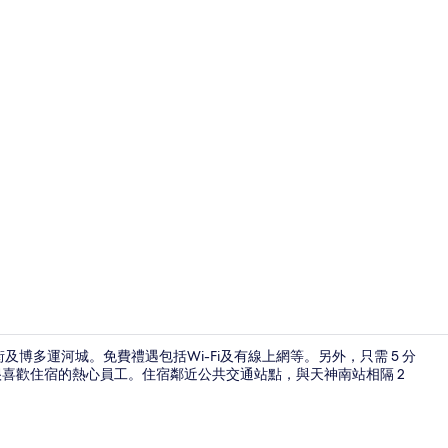
外觀
及博多運河城。免費禮遇包括Wi-Fi及有線上網等。另外，只需 5 分
都很喜歡住宿的熱心員工。住宿鄰近公共交通站點，與天神南站相隔 2
書桌、遮光窗簾