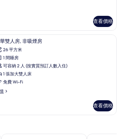
e]
oom,
andard
on
in
moking
om,
查看價格
on
的
oking
相
床單
豪華雙人房, 非吸煙房 | 書桌、遮光窗簾/窗簾、免
載
片
8
華雙人房, 非吸煙房
入
26 平方米
所
1 間睡房
有
可容納 2 人 (按實質預訂人數入住)
豪
1 張加大雙人床
華
免費 Wi-Fi
雙
情
人
,
查看價格
非
吸
煙
房
福岡天神東方快車酒店
MYSTAYS 福岡天神酒