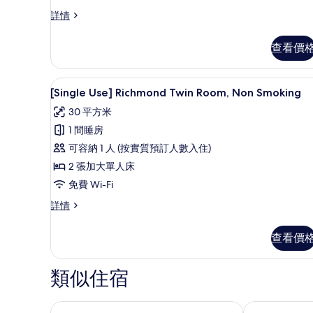
Smoking
Moderate
詳情
的
Single
相
Room,
查看價
Non
片
Smoking
詳
書桌、遮光窗簾/窗簾、免費 Wi
載
7
情
[Single Use] Richmond Twin Room, Non Smoking
入
30 平方米
所
1 間睡房
有
可容納 1 人 (按實質預訂人數入住)
[Single
2 張加大單人床
Use]
免費 Wi-Fi
Richmond
Twin
[Single
詳情
Use]
Room,
Richmond
Non
查看價
Twin
Smoking
Room,
Non
的
類似住宿
Smoking
相
詳
片
情
西鐵大酒店
CROSS LIF