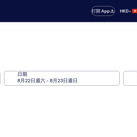
•
打開 App
HKD
日期