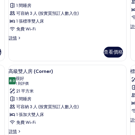
評
片
雙
1 間睡房
價)
人
可容納 3 人 (按實質預訂人數入住)
房
1 張標準雙人床
雙
詳
的
免費 Wi-Fi
床
相
房
雙
詳情
詳
人
片
情
房
格
查看價格
詳
情
-Fi、床單
書桌、遮光窗簾/窗簾、免費 Wi-Fi、
載
5
高級雙人房 (Corner)
標
入
很好
8.0
8.0 分，滿分 10 分
所
(1
1 則評價
則
有
21 平方米
評
高
1 間睡房
價)
級
可容納 3 人 (按實質預訂人數入住)
雙
1 張加大雙人床
標
詳
人
免費 Wi-Fi
準
房
房
雙
高
詳情