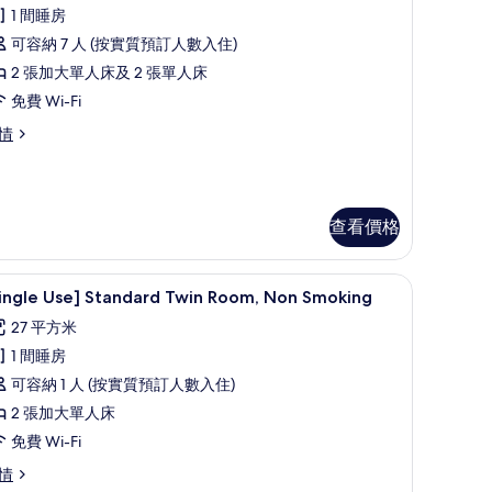
所
rson)
1 間睡房
erson)
有
的
可容納 7 人 (按實質預訂人數入住)
四
相
2 張加大單人床及 2 張單人床
人
片
免費 Wi-Fi
,
情
非
吸
煙
查看價格
房
Richmond,
ichmond,
or
床單
書桌、遮光窗簾/窗簾、免費 Wi-Fi、床單
載
r
7
Single Use] Standard Twin Room, Non Smoking
入
27 平方米
ople)
eople)
所
1 間睡房
的
有
可容納 1 人 (按實質預訂人數入住)
相
Single
2 張加大單人床
片
se]
免費 Wi-Fi
tandard
win
ingle
情