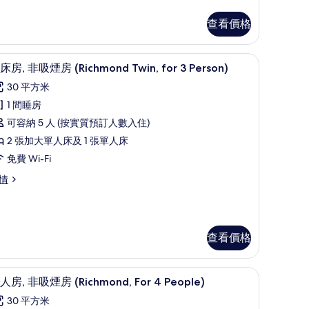
吸
查看價格
煙
房
床單
書桌、遮光窗簾/窗簾、免費 Wi-Fi、床單
載
的
7
床房, 非吸煙房 (Richmond Twin, for 3 Person)
入
相
30 平方米
所
片
1 間睡房
有
可容納 5 人 (按實質預訂人數入住)
雙
2 張加大單人床及 1 張單人床
床
免費 Wi-Fi
,
情
非
吸
煙
查看價格
房
Richmond
ichmond
win,
) | 書桌、遮光窗簾/窗簾、免費 Wi-Fi、床單
四人房, 非吸煙房 (Richmond, For 4 Peopl
載
in,
7
人房, 非吸煙房 (Richmond, For 4 People)
or
r
入
30 平方米