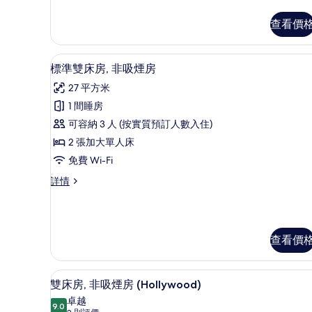
房
房
吸
查看價
吸
煙
煙
詳
情
書桌、遮光窗簾/窗簾、免費 Wi
載
的
7
標準雙床房, 非吸煙房
入
相
27 平方米
所
片
1 間睡房
有
可容納 3 人 (按實質預訂人數入住)
標
2 張加大單人床
準
免費 Wi-Fi
雙
標
詳情
床
準
房,
雙
床
非
房,
查看價
吸
非
吸
煙
煙
書桌、遮光窗簾/窗簾、免費 Wi
載
房
房
7
雙床房, 非吸煙房 (Hollywood)
詳
入
的
卓越
情
9.0
9.0 分，滿分 10 分