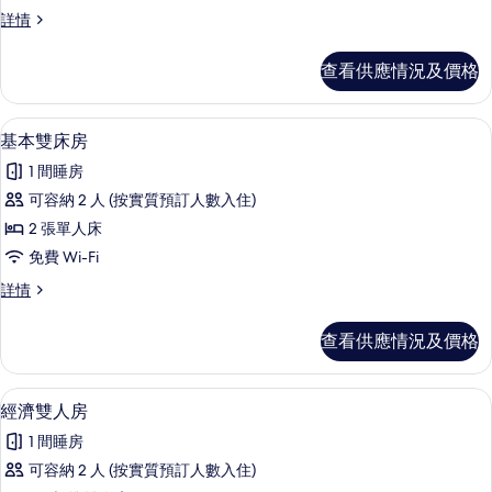
典
經
詳情
三
典
人
三
查看供應情況及價格
人
房
房
的
詳
基本雙床房 | 熨斗/熨衫板、免費 Wi-Fi
載
4
情
基本雙床房
相
入
片
1 間睡房
所
可容納 2 人 (按實質預訂人數入住)
有
2 張單人床
基
免費 Wi-Fi
本
基
詳情
雙
本
床
雙
查看供應情況及價格
床
房
房
的
詳
經濟雙人房 | 熨斗/熨衫板、免費 Wi-Fi
載
7
情
經濟雙人房
相
入
片
1 間睡房
所
可容納 2 人 (按實質預訂人數入住)
有