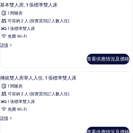
客
基本雙人房, 1 張標準雙人床 | 熨斗/熨衫
載
7
基本雙人房, 1 張標準雙人床
房
入
篩
1 間睡房
所
選
可容納 2 人 (按實質預訂人數入住)
有
條
1 張標準雙人床
基
件
免費 Wi-Fi
本
基
詳情
雙
本
人
雙
查看供應情況及價格
人
房,
房,
1
1
傳統雙人房單人入住, 1 張標準雙人床 | 
載
4
張
張
傳統雙人房單人入住, 1 張標準雙人床
入
標
標
1 間睡房
準
所
準
雙
可容納 2 人 (按實質預訂人數入住)
有
人
雙
1 張標準雙人床
床
傳
人
詳
免費 Wi-Fi
統
情
床
傳
詳情
雙
統
的
人
雙
相
查看供應情況及價格