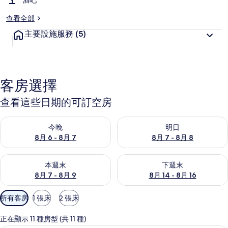
酒吧
查看全部
主要設施服務
(5)
客房選擇
查看這些日期的可訂空房
查看今晚 8月 6 - 8月 7的可訂空房
查看明日 8月 7 - 8月 8的可訂
今晚
明日
8月 6 - 8月 7
8月 7 - 8月 8
查看本週末 8月 7 - 8月 9的可訂空房
查看下週末 8月 14 - 8月 16
本週末
下週末
8月 7 - 8月 9
8月 14 - 8月 16
可
所有客房
1 張床
2 張床
用
嘅
正在顯示 11 種房型 (共 11 種)