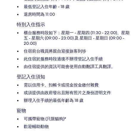
最低登記入住年齡 - 18 歲
退房時間為 11:00
特別入住指示
櫃台服務時段如下：星期一 - 星期四 (11:30 - 22:00)、星期
五 - 星期六 (09:00 - 23:00) 及 星期日 - 星期日 (09:00 -
20:00)
住宿前台職員將親自迎接旅客到埗
此住宿於服務時段過後不辦理登記入住手續
由住宿提供的資訊可能會使用自動翻譯工具翻譯。
登記入住須知
需以信用卡、扣帳卡或現金按金繳付雜費
或須提供由政府發出且附有照片之身份證明文件
辦理入住手續的最低年齡為 18 歲
寵物
可攜帶寵物 (只限貓狗)*
歡迎輔助動物