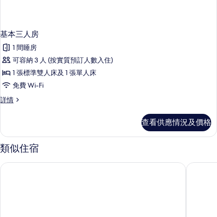
基本三人房
1 間睡房
可容納 3 人 (按實質預訂人數入住)
1 張標準雙人床及 1 張單人床
免費 Wi-Fi
基
詳情
本
三
查看供應情況及價格
人
房
詳
類似住宿
情
廣場旅遊酒店
麗茲綜合