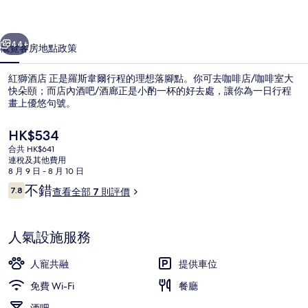
集
一個
下一個
44+
概覽
客房
地點
政策
紅獅酒店 正是羅斯韋爾行程的理想落腳點。你可去咖啡店/咖啡室大
快朵頤；而店內酒吧/酒廊正是小酌一杯的好去處，讓你為一日行程
畫上優悠句號。
現
HK$534
價
合共 HK$641
HK$534
連稅及其他費用
8 月 9 日 - 8 月 10 日
評
不錯
7.8
查看全部 7 則評價
露台/庭院
7.8 分，滿分 10 分，
價
人氣設施服務
人寵共融
提供車位
免費 Wi-Fi
餐廳