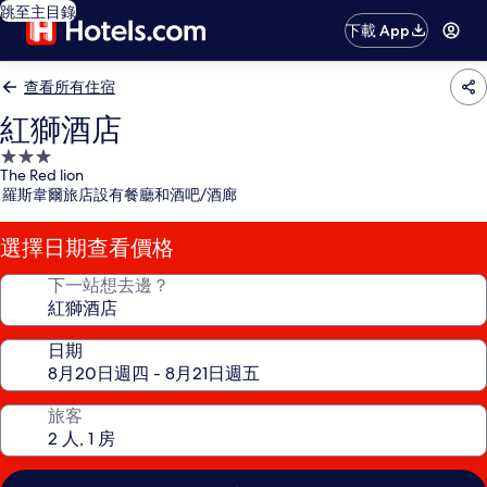
跳至主目錄
下載 App
查看所有住宿
紅獅酒店
3.0
The Red lion
星
羅斯韋爾旅店設有餐廳和酒吧/酒廊
級
住
選擇日期查看價格
宿
下一站想去邊？
日期
旅客