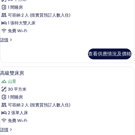
有
1 間睡房
Cottage
可容納 2 人 (按實質預訂人數入住)
的
1 張特大雙人床
相
免費 Wi-Fi
片
Cottage
詳情
詳
情
查看供應情況及價格
高級雙床房 | 迷你吧、遮光窗簾/窗簾、熨
載
11
高級雙床房
入
山景
所
30 平方米
有
1 間睡房
高
可容納 2 人 (按實質預訂人數入住)
級
2 張單人床
雙
免費 Wi-Fi
床
高
詳情
房
級