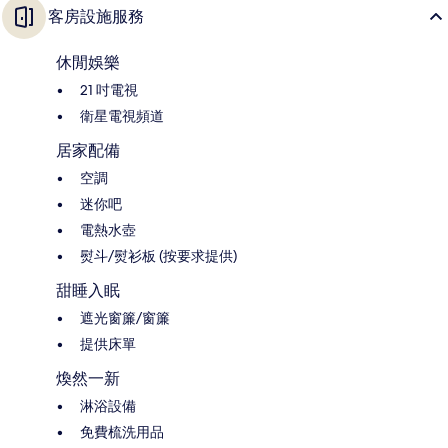
客房設施服務
休閒娛樂
21 吋電視
衛星電視頻道
居家配備
空調
迷你吧
電熱水壺
熨斗/熨衫板 (按要求提供)
甜睡入眠
遮光窗簾/窗簾
提供床單
煥然一新
淋浴設備
免費梳洗用品