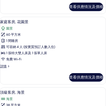
的
雙
查看供應情況及價格
床
相
房
片
詳
家庭客房, 花園景 | 迷你吧、遮光窗簾/
載
14
情
家庭客房, 花園景
入
園景
所
60 平方米
有
1 間睡房
家
可容納 4 人 (按實質預訂人數入住)
庭
1 張特大雙人床及 1 張單人床
客
免費 Wi-Fi
房,
家
詳情
花
庭
園
客
查看供應情況及價格
房,
景
花
的
園
頂級客房, 海景 | 迷你吧、遮光窗簾/窗簾
載
20
景
頂級客房, 海景
相
入
詳
片
海景
情
所
38 平方米