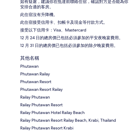
如有疑慮，建議你在抵達前聯絡住宿，確認對方是否能為你
安排合適的客房。
此住宿沒有升降機。
此住宿接受信用卡、扣帳卡及現金等付款方式。
接受以下信用卡：Visa、Mastercard
12 月 24 日的總房價已包括必須參加的平安夜晚宴費用。
12 月 31 日的總房價已包括必須參加的除夕晚宴費用。
其他名稱
Phutawan
Phutawan Railay
Phutawan Resort
Phutawan Resort Railay
Railay Phutawan
Railay Phutawan Resort
Railay Phutawan Hotel Railay Beach
Railay Phutawan Resort Railay Beach, Krabi, Thailand
Railay Phutawan Resort Krabi