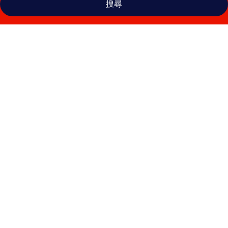
搜尋
萊
雷
胡
特
灣
度