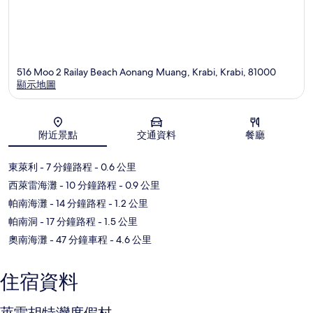
516 Moo 2 Railay Beach Aonang Muang, Krabi, Krabi, 81000
顯示地圖
地圖
附近景點
交通資料
餐廳
東萊利
- 7 分鐘路程
- 0.6 公里
西萊雷海灘
- 10 分鐘路程
- 0.9 公里
帕南海灘
- 14 分鐘路程
- 1.2 公里
帕南洞
- 17 分鐘路程
- 1.5 公里
奧南海灘
- 47 分鐘車程
- 4.6 公里
住宿資料