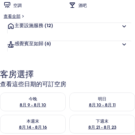
空調
酒吧
查看全部
主要設施服務
(12)
感覺賓至如歸
(6)
客房選擇
查看這些日期的可訂空房
查看今晚 8月 9 - 8月 10的可訂空房
查看明日 8月 10 - 8月 11的可
今晚
明日
8月 9 - 8月 10
8月 10 - 8月 11
查看本週末 8月 14 - 8月 16的可訂空房
查看下週末 8月 21 - 8月 23
本週末
下週末
8月 14 - 8月 16
8月 21 - 8月 23