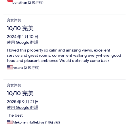
Jonathan (2 晚行程)
真實評價
10/10 完美
2024 年 1 月 10 日
使用 Google 翻譯
I loved this property so calm and amazing views, excellent
service and great rooms, convenient walking everywhere, good
food and pleasent ambience Would definitely come back
roxana (2 晚行程)
真實評價
10/10 完美
2025 年 9 月 21 日
使用 Google 翻譯
The best
Mekonen Haftekiros (1 晚行程)