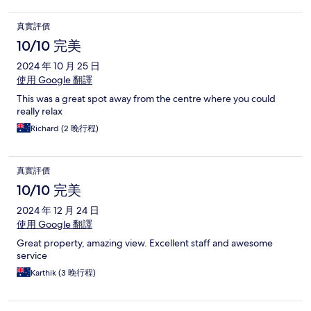
真實評價
10/10 完美
2024 年 10 月 25 日
使用 Google 翻譯
This was a great spot away from the centre where you could
really relax
Richard (2 晚行程)
真實評價
10/10 完美
2024 年 12 月 24 日
使用 Google 翻譯
Great property, amazing view. Excellent staff and awesome
service
Karthik (3 晚行程)