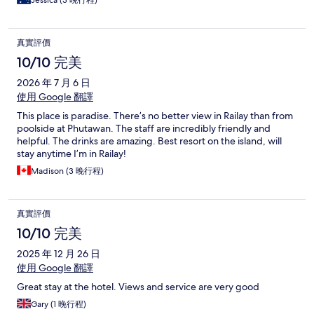
Jessica (3 晚行程)
真實評價
10/10 完美
2026 年 7 月 6 日
使用 Google 翻譯
This place is paradise. There’s no better view in Railay than from
poolside at Phutawan. The staff are incredibly friendly and
helpful. The drinks are amazing. Best resort on the island, will
stay anytime I’m in Railay!
Madison (3 晚行程)
真實評價
10/10 完美
2025 年 12 月 26 日
使用 Google 翻譯
Great stay at the hotel. Views and service are very good
Gary (1 晚行程)