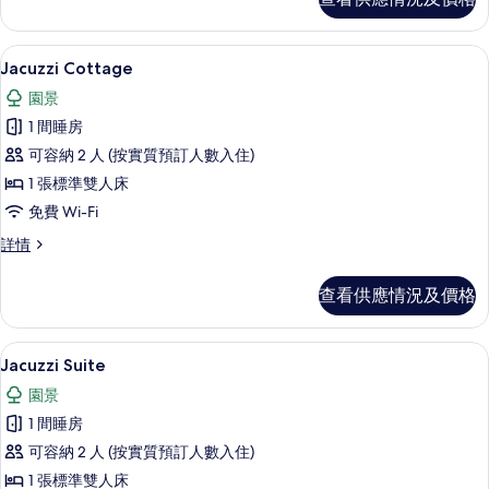
人
的
房
相
詳
Jacuzzi Cottage | 迷你吧、遮光窗
載
12
情
Jacuzzi Cottage
片
入
園景
所
1 間睡房
有
可容納 2 人 (按實質預訂人數入住)
Jacuzzi
1 張標準雙人床
Cottage
免費 Wi-Fi
的
Jacuzzi
詳情
相
Cottage
片
詳
查看供應情況及價格
情
Jacuzzi Suite | 迷你吧、遮光窗簾/
載
18
Jacuzzi Suite
入
園景
所
1 間睡房
有
可容納 2 人 (按實質預訂人數入住)
Jacuzzi
1 張標準雙人床