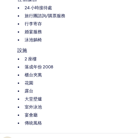
24 小時接待處
旅行團諮詢/購票服務
行李寄存
婚宴服務
泳池躺椅
設施
2 座樓
落成年份 2008
櫃台夾萬
花園
露台
大堂壁爐
室外泳池
宴會廳
傳統風格