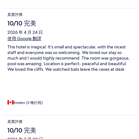
真實評價
10/10 完美
2026 年 4 月 24 日
使用 Google 翻譯
This hotel is magical. It’s small and spectacular, with the nicest
staff and everyone was so welcoming. We loved our stay so
much and I would highly recommend. The room was gorgeous,
pool was amazing. Location is perfect- peaceful and beautiful.
We loved the cliffs. We watched bats leave the caves at desk
and rock climbers. The food was delicious. Lots of little extra
touches in the room. I would 1000% go back.
Kirsten (3 晚行程)
真實評價
10/10 完美