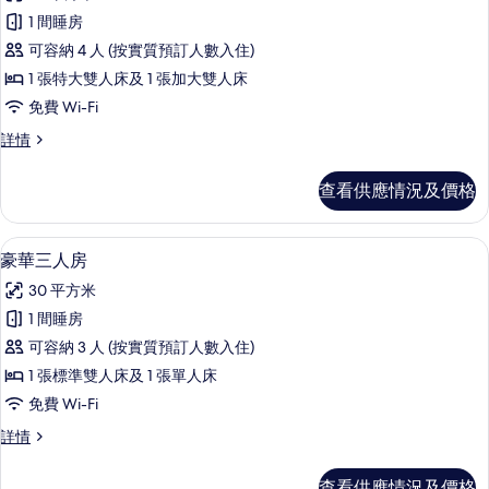
有
1 間睡房
Family
可容納 4 人 (按實質預訂人數入住)
Side
1 張特大雙人床及 1 張加大雙人床
Sea
免費 Wi-Fi
View
的
Family
詳情
Side
相
Sea
查看供應情況及價格
片
View
詳
情
豪華三人房 | 迷你吧、遮光窗簾/窗簾、熨
載
10
豪華三人房
入
30 平方米
所
1 間睡房
有
可容納 3 人 (按實質預訂人數入住)
豪
1 張標準雙人床及 1 張單人床
華
免費 Wi-Fi
三
豪
詳情
人
華
房
三
查看供應情況及價格