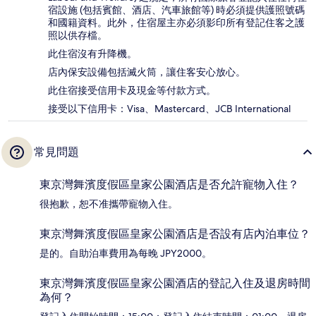
宿設施 (包括賓館、酒店、汽車旅館等) 時必須提供護照號碼
和國籍資料。此外，住宿屋主亦必須影印所有登記住客之護
照以供存檔。
此住宿沒有升降機。
店內保安設備包括滅火筒，讓住客安心放心。
此住宿接受信用卡及現金等付款方式。
接受以下信用卡：Visa、Mastercard、JCB International
常見問題
東京灣舞濱度假區皇家公園酒店是否允許寵物入住？
很抱歉，恕不准攜帶寵物入住。
東京灣舞濱度假區皇家公園酒店是否設有店內泊車位？
是的。自助泊車費用為每晚 JPY2000。
東京灣舞濱度假區皇家公園酒店的登記入住及退房時間
為何？