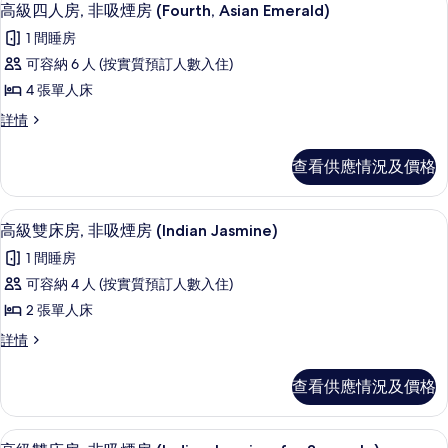
載
3
吸
高級四人房, 非吸煙房 (Fourth, Asian Emerald)
非
入
煙
吸
1 間睡房
房
所
(Grecian
煙
可容納 6 人 (按實質預訂人數入住)
有
blue,
房
4 張單人床
for
高
(Grecian
4
高
詳情
級
people)
級
blue,
詳
四
四
for
查看供應情況及價格
情
人
人
4
房,
房,
people)
非
客房
載
3
吸
高級雙床房, 非吸煙房 (Indian Jasmine)
的
非
入
煙
相
吸
1 間睡房
房
所
(Fourth,
片
煙
可容納 4 人 (按實質預訂人數入住)
有
Asian
房
2 張單人床
Emerald)
高
(Fourth,
詳
高
詳情
級
情
級
Asian
雙
雙
Emerald)
查看供應情況及價格
床
床
的
房,
房,
非
相
客房
載
3
吸