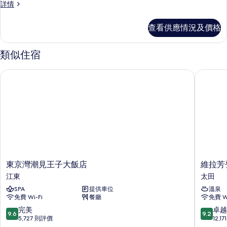
客
詳情
有
房
客
詳
查看供應情況及價格
情
房
的
類似住宿
相
東京灣潮見王子大飯店
維拉芳登
片
東
維
東京灣潮見王子大飯店
維拉芳
京
拉
江東
太田
灣
芳
SPA
提供車位
溫泉
潮
登
免費 Wi-Fi
餐廳
免費 Wi
見
格
王
蘭
9.6
9.2
完美
卓越
9.6
9.2
子
酒
分
分
5,727 則評價
12,1
大
店