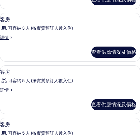
人
人
房,
房,
非
客房
載
1
吸
客房
非
入
煙
吸
可容納 3 人 (按實質預訂人數入住)
房
所
(Arabian)
煙
客
詳情
有
詳
房
房
情
客
詳
查看供應情況及價格
(Arabian)
情
房
的
的
相
客房
載
1
客房
相
片
入
片
可容納 5 人 (按實質預訂人數入住)
所
客
詳情
有
房
客
詳
查看供應情況及價格
情
房
的
客房
載
1
客房
相
入
片
可容納 5 人 (按實質預訂人數入住)
所