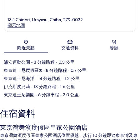
13-1 Chidori, Urayasu, Chiba, 279-0032
顯示地圖
地圖
附近景點
交通資料
餐廳
浦安運動公園
- 3 分鐘路程
- 0.3 公里
東京迪士尼度假區®
- 8 分鐘路程
- 0.7 公里
東京迪士尼海洋
- 14 分鐘路程
- 1.2 公里
伊克斯皮兒莉
- 18 分鐘路程
- 1.6 公里
東京迪士尼樂園
- 6 分鐘車程
- 2.0 公里
住宿資料
東京灣舞濱度假區皇家公園酒店
東京灣舞濱度假區皇家公園酒店位置優越，步行 10 分鐘即達東京灣及東