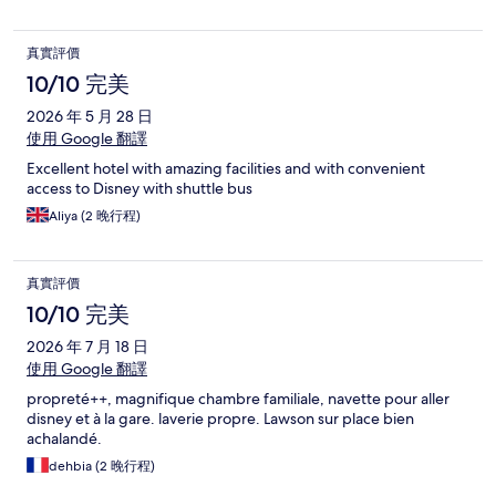
真實評價
10/10 完美
2026 年 5 月 28 日
使用 Google 翻譯
Excellent hotel with amazing facilities and with convenient
access to Disney with shuttle bus
Aliya (2 晚行程)
真實評價
10/10 完美
2026 年 7 月 18 日
使用 Google 翻譯
propreté++, magnifique chambre familiale, navette pour aller
disney et à la gare. laverie propre. Lawson sur place bien
achalandé.
dehbia (2 晚行程)