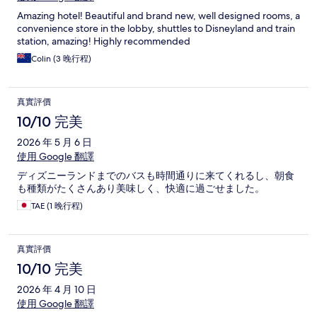
Amazing hotel! Beautiful and brand new, well designed rooms, a
convenience store in the lobby, shuttles to Disneyland and train
station, amazing! Highly recommended
Colin (3 晚行程)
真實評價
10/10 完美
2026 年 5 月 6 日
使用 Google 翻譯
ディズニーランドまでのバスも時間通りに来てくれるし、朝食
も種類がたくさんあり美味しく、快適に過ごせました。
TAE (1 晚行程)
真實評價
10/10 完美
2026 年 4 月 10 日
使用 Google 翻譯