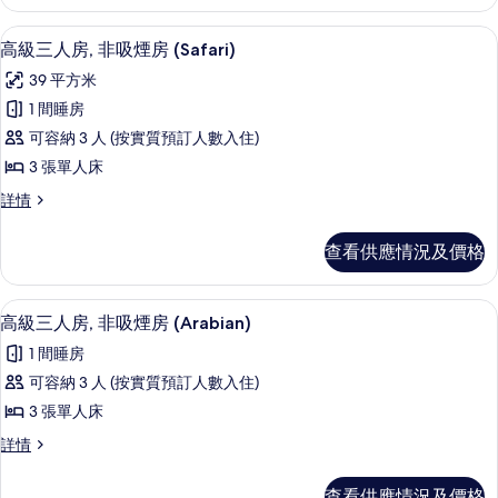
相
非
吸
吸
片
高級三人房, 非吸煙房 (Safari)
載
2
煙
高級三人房, 非吸煙房 (Safari)
煙
入
房
房
39 平方米
(Asian
所
Emerald)
(Asian
1 間睡房
有
詳
Emerald)
可容納 3 人 (按實質預訂人數入住)
情
高
的
3 張單人床
級
相
高
詳情
三
片
級
人
三
查看供應情況及價格
人
房,
房,
非
非
高級三人房, 非吸煙房 (Arabian)
載
2
吸
高級三人房, 非吸煙房 (Arabian)
吸
入
煙
煙
1 間睡房
房
所
(Safari)
房
可容納 3 人 (按實質預訂人數入住)
有
詳
(Safari)
3 張單人床
情
高
的
高
詳情
級
級
相
三
三
片
查看供應情況及價格