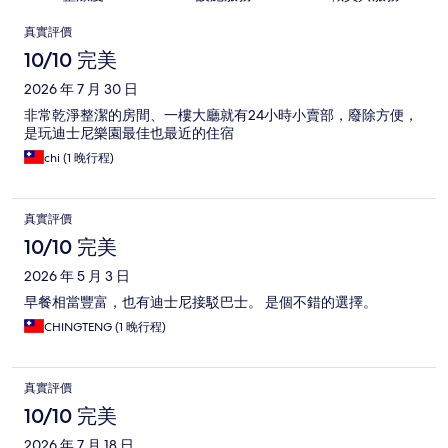
評
真實評價
價
10/10 完美
2026 年 7 月 30 日
非常乾淨整潔的房間、一樓大廳就有24小時小賣部，廢除方便，
是玩迪士尼樂園最佳也最近的住宿
chi (1 晚行程)
真實評價
10/10 完美
2026 年 5 月 3 日
早餐相當豐富，也有迪士尼接駁巴士。 是個不錯的選擇。
CHINGTENG (1 晚行程)
真實評價
10/10 完美
2026 年 7 月 18 日