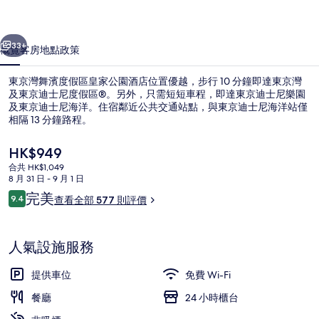
假
一個
下一個
區
33+
概覽
客房
地點
政策
皇
東京灣舞濱度假區皇家公園酒店位置優越，步行 10 分鐘即達東京灣
家
及東京迪士尼度假區®。另外，只需短短車程，即達東京迪士尼樂園
及東京迪士尼海洋。住宿鄰近公共交通站點，與東京迪士尼海洋站僅
公
相隔 13 分鐘路程。
園
現
HK$949
酒
價
合共 HK$1,049
HK$949
店
8 月 31 日 - 9 月 1 日
評
完美
9.4
大堂
相
查看全部 577 則評價
9.4 分，滿分 10 分，
價
片
人氣設施服務
集
提供車位
免費 Wi-Fi
餐廳
24 小時櫃台