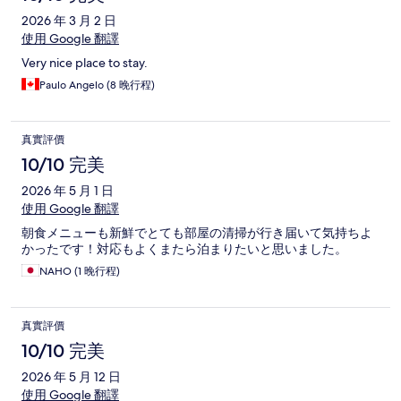
2026 年 3 月 2 日
使用 Google 翻譯
Very nice place to stay.
Paulo Angelo (8 晚行程)
真實評價
10/10 完美
2026 年 5 月 1 日
使用 Google 翻譯
朝食メニューも新鮮でとても部屋の清掃が行き届いて気持ちよ
かったです！対応もよくまたら泊まりたいと思いました。
NAHO (1 晚行程)
真實評價
10/10 完美
2026 年 5 月 12 日
使用 Google 翻譯