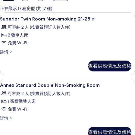
用
嘅
正在顯示 17 種房型 (共 17 種)
客
羽絨被、房內夾萬、遮光窗簾/窗簾、熨
載
1
Superior Twin Room Non-smoking 21-25 ㎡
房
入
篩
可容納 2 人 (按實質預訂人數入住)
所
選
2 張單人床
有
條
免費 Wi-Fi
Superior
件
Superior
詳情
Twin
Twin
Room
Room
查看供應情況及價格
Non-
Non-
smoking
smoking
21-
21-
羽絨被、房內夾萬、遮光窗簾/窗簾、熨
載
1
25
Annex Standard Double Non-Smoking Room
25
入
㎡
可容納 2 人 (按實質預訂人數入住)
㎡
詳
所
情
1 張標準雙人床
的
有
免費 Wi-Fi
相
Annex
Annex
詳情
片
Standard
Standard
Double
Double
查看供應情況及價格
Non-
Non-