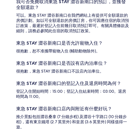
我可否免費取消東急 STAY 澀谷新南口的預訂，並獲發
全額退款？
可以。東急 STAY 澀谷新南口在我們網站上有提供可全額退款的
房價計劃。如以可全額退款的房價訂房，你可因應住宿的取消預
訂政策，最遲於登記入住前幾日取消預訂即可。有關具體條款及
細則，請務必參閱此住宿的取消預訂政策。
東急 STAY 澀谷新南口是否允許寵物入住？
很抱歉，恕不准攜帶寵物入住 (輔助動物除外)。
東急 STAY 澀谷新南口是否設有店內泊車位？
很抱歉，東急 STAY 澀谷新南口不設店內泊車位。
東急 STAY 澀谷新南口的登記入住及退房時間為何？
登記入住開始時間：15:00；登記入住結束時間：03:00。退房
時間為 11:00。
東急 STAY 澀谷新南口店內與附近有什麼好玩？
推介景點包括澀谷桑拿 (7 分鐘步程) 及澀谷十字路口 (10 分鐘步
程)，還有東京鐵塔 (2.7 英里外) 和皇居 (3.6 英里外) 同樣值得一
遊。