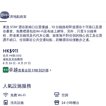
南
一個
下一個
口
65+
概覽
客房
地點
政策
相
東急 STAY 澀谷新南口位置優越，10 分鐘路程即達澀谷十字路口及澀
片
谷桑拿。免費禮遇包括Wi-Fi及有線上網等。另外，只需 5 分鐘車
集
程，即達東京鐵塔及代代木公園。旅客無不對住宿的熱心員工及位置
讚不絕口。住宿鄰近公共交通站點，距離澀谷站僅數步之遙。
現
HK$911
價
合共 HK$1,002
HK$911
連稅及其他費用
8 月 26 日 - 8 月 27 日
接待廳
評
卓越
9.0
查看全部 1,115 則評價
9.0 分，滿分 10 分，
價
人氣設施服務
免費 Wi-Fi
空調
洗衣設施
24 小時櫃台