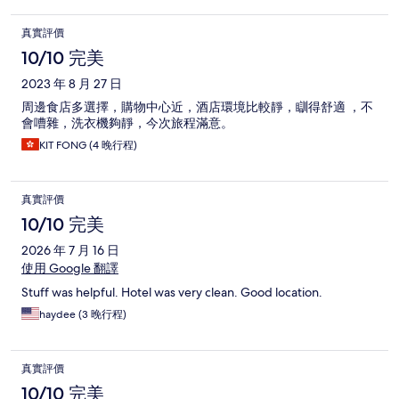
真實評價
10/10 完美
2023 年 8 月 27 日
周邊食店多選擇，購物中心近，酒店環境比較靜，瞓得舒適 ，不
會嘈雜，洗衣機夠靜，今次旅程滿意。
KIT FONG (4 晚行程)
真實評價
10/10 完美
2026 年 7 月 16 日
使用 Google 翻譯
Stuff was helpful. Hotel was very clean. Good location.
haydee (3 晚行程)
真實評價
10/10 完美