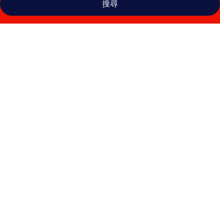
搜尋
東
急
STAY
澀
谷
新