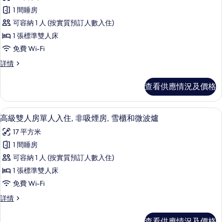
所
非
住,
1 間睡房
有
吸
非
可容納 1 人 (按實質預訂人數入住)
煙
基
房,
吸
1 張標準雙人床
本
附
煙
免費 Wi-Fi
屬
雙
房,
樓
基
詳情
人
詳
本
附
情
房
雙
查看供應情況及價格
屬
人
單
房
樓
人
單
羽絨被、房內夾萬、遮光窗簾/窗簾、熨
載
的
15
人
高級雙人房單人入住, 非吸煙房, 雪櫃和微波爐
入
入
入
相
住,
17 平方米
住,
所
片
非
非
1 間睡房
有
吸
吸
可容納 1 人 (按實質預訂人數入住)
煙
高
房,
煙
1 張標準雙人床
級
雪
房,
免費 Wi-Fi
櫃
雙
雪
和
高
詳情
人
微
級
櫃
波
房
雙
查看供應情況及價格