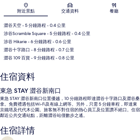
附近景點
交通資料
餐廳
地圖
澀谷天空
- 5 分鐘路程
- 0.4 公里
涉谷Scramble Square
- 5 分鐘路程
- 0.4 公里
涉谷 Hikarie
- 6 分鐘路程
- 0.6 公里
澀谷十字路口
- 8 分鐘路程
- 0.7 公里
澀谷 109 百貨
- 9 分鐘路程
- 0.8 公里
住宿資料
東急 STAY 澀谷新南口
東急 STAY 澀谷新南口位置優越，10 分鐘路程即達澀谷十字路口及澀谷桑
拿。免費禮遇包括Wi-Fi及有線上網等。另外，只需 5 分鐘車程，即達東
京鐵塔及代代木公園。旅客無不對住宿的熱心員工及位置讚不絕口。住宿
鄰近公共交通站點，距離澀谷站僅數步之遙。
住宿詳情