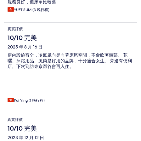
服務良好，但床單比較舊
YUET SUM (3 晚行程)
真實評價
10/10 完美
2025 年 8 月 16 日
房內設施齊全，冷氣風向是向著床尾空間，不會吹著頭部。 花
曬、沐浴用品、風筒是好用的品牌，十分適合女生。 旁邊有便利
店。下次到訪東京澀谷會再入住。
Pui Ying (1 晚行程)
真實評價
10/10 完美
2023 年 12 月 12 日