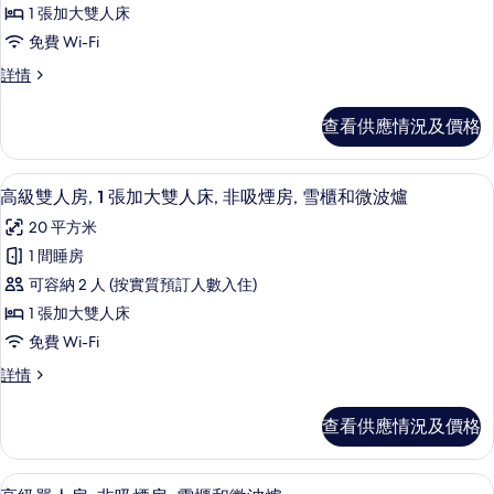
級
波
1 張加大雙人床
微
爐
雙
免費 Wi-Fi
波
詳
人
情
高
詳情
爐
房,
級
的
雙
1
查看供應情況及價格
人
相
張
房,
片
加
1
羽絨被、房內夾萬、遮光窗簾/窗簾、熨
載
14
張
高級雙人房, 1 張加大雙人床, 非吸煙房, 雪櫃和微波爐
大
入
加
20 平方米
雙
大
所
雙
1 間睡房
人
有
人
可容納 2 人 (按實質預訂人數入住)
床,
床,
高
非
1 張加大雙人床
非
級
吸
免費 Wi-Fi
吸
煙
雙
房,
煙
高
詳情
人
雪
級
房,
櫃
房,
雙
查看供應情況及價格
雪
和
人
1
微
房,
櫃
張
波
1
羽絨被、房內夾萬、遮光窗簾/窗簾、熨
載
和
爐
14
張