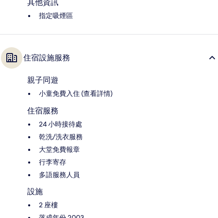
其他資訊
指定吸煙區
住宿設施服務
親子同遊
小童免費入住 (查看詳情)
住宿服務
24 小時接待處
乾洗/洗衣服務
大堂免費報章
行李寄存
多語服務人員
設施
2 座樓
落成年份 2003