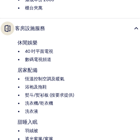
櫃台夾萬
客房設施服務
休閒娛樂
40 吋平面電視
數碼電視頻道
居家配備
恆溫控制空調及暖氣
浴袍及拖鞋
熨斗/熨衫板 (按要求提供)
洗衣機/乾衣機
洗衣液
甜睡入眠
羽絨被
遮光窗簾/窗簾