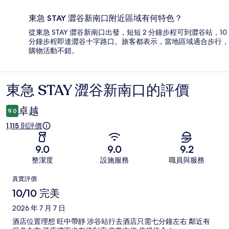
東急 STAY 澀谷新南口附近區域有何特色？
從東急 STAY 澀谷新南口出發，短短 2 分鐘步程可到澀谷站，10
分鐘步程即達澀谷十字路口。旅客都表示，當地區域適合步行，
購物活動不錯。
東急 STAY 澀谷新南口的評價
評
價
卓越
9.0
1,115 則評價
9.0
9.0
9.2
整潔度
設施服務
職員與服務
評
真實評價
價
10/10 完美
2026 年 7 月 7 日
酒店位置理想 旺中帶靜 涉谷站行去酒店只需七分鐘左右 鄰近有