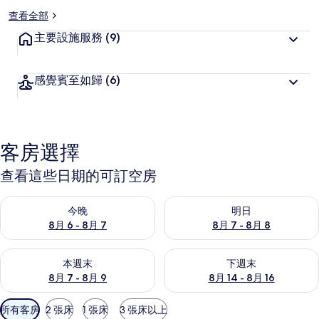
查看全部
主要設施服務
(9)
感覺賓至如歸
(6)
客房選擇
查看這些日期的可訂空房
查看今晚 8月 6 - 8月 7的可訂空房
查看明日 8月 7 - 8月 8的可訂
今晚
明日
8月 6 - 8月 7
8月 7 - 8月 8
查看本週末 8月 7 - 8月 9的可訂空房
查看下週末 8月 14 - 8月 16
本週末
下週末
8月 7 - 8月 9
8月 14 - 8月 16
可
所有客房
2 張床
1 張床
3 張床以上