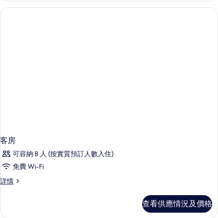
客房
可容納 8 人 (按實質預訂人數入住)
免費 Wi-Fi
客
詳情
房
詳
查看供應情況及價格
情