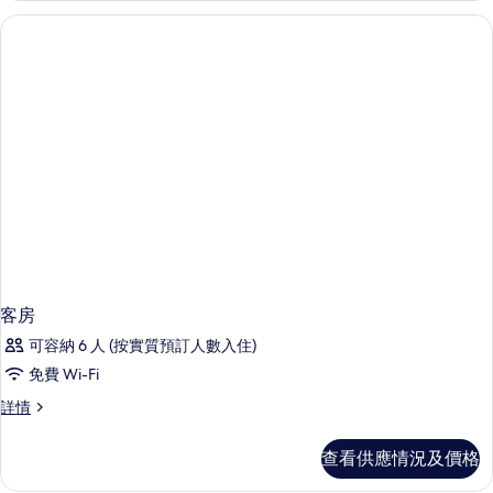
客房
可容納 6 人 (按實質預訂人數入住)
免費 Wi-Fi
客
詳情
房
詳
查看供應情況及價格
情