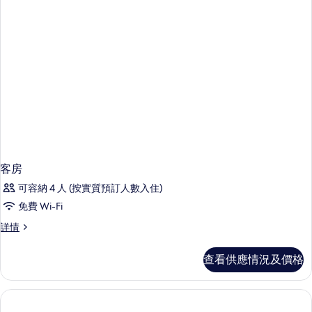
客房
可容納 4 人 (按實質預訂人數入住)
免費 Wi-Fi
客
詳情
房
詳
查看供應情況及價格
情