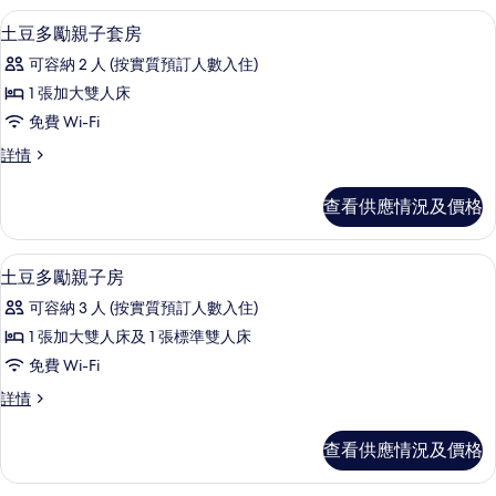
房
詳
高級寢具、羽絨被、迷你吧贈品、房內
載
5
情
土豆多勵親子套房
的
入
相
可容納 2 人 (按實質預訂人數入住)
所
片
1 張加大雙人床
有
免費 Wi-Fi
土
土
詳情
豆
豆
多
多
查看供應情況及價格
勵
勵
親
親
子
高級寢具、羽絨被、迷你吧贈品、房內
載
3
套
土豆多勵親子房
子
入
房
套
可容納 3 人 (按實質預訂人數入住)
詳
所
情
房
1 張加大雙人床及 1 張標準雙人床
有
的
免費 Wi-Fi
土
相
土
詳情
豆
豆
片
多
多
查看供應情況及價格
勵
勵
親