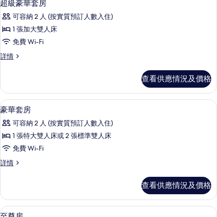
4
療
超級豪華套房
·
片
入
愈
療
可容納 2 人 (按實質預訂人數入住)
工
所
愈
坊
1 張加大雙人床
有
詳
工
免費 Wi-Fi
情
超
坊
超
詳情
級
級
的
豪
豪
相
查看供應情況及價格
華
華
片
套
套
房
高級寢具、羽絨被、迷你吧贈品、房內
載
1
詳
豪華套房
房
入
情
的
可容納 2 人 (按實質預訂人數入住)
所
相
1 張特大雙人床或 2 張標準雙人床
有
片
免費 Wi-Fi
豪
豪
詳情
華
華
套
套
查看供應情況及價格
房
房
詳
的
情
高級寢具、羽絨被、迷你吧贈品、房內
載
5
至尊房