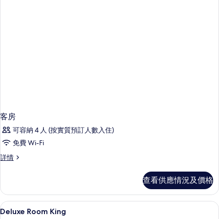
客房
可容納 4 人 (按實質預訂人數入住)
免費 Wi-Fi
客
詳情
房
詳
查看供應情況及價格
情
高級寢具、羽絨被、迷你吧贈品、房內
載
3
Deluxe Room King