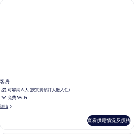
客房
可容納 6 人 (按實質預訂人數入住)
免費 Wi-Fi
客
詳情
房
詳
查看供應情況及價格
情