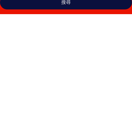
搜尋
上
海
喜
瑪
拉
雅