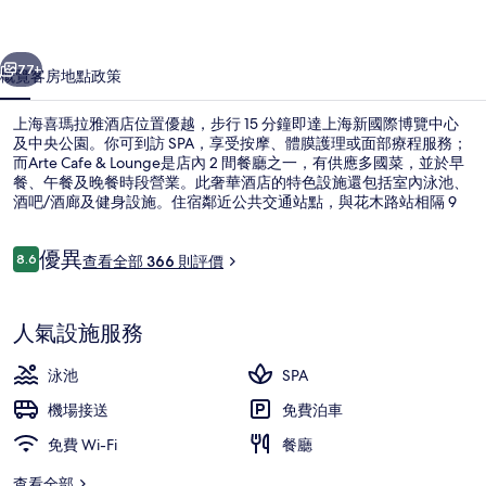
酒
一個
下一個
店
77+
概覽
客房
地點
政策
相
上海喜瑪拉雅酒店位置優越，步行 15 分鐘即達上海新國際博覽中心
片
及中央公園。你可到訪 SPA，享受按摩、體膜護理或面部療程服務；
而Arte Cafe & Lounge是店內 2 間餐廳之一，有供應多國菜，並於早
集
餐、午餐及晚餐時段營業。此奢華酒店的特色設施還包括室內泳池、
酒吧/酒廊及健身設施。住宿鄰近公共交通站點，與花木路站相隔 9
分鐘路程，而世紀公園站則在 13 分鐘路程外。
評
優異
8.6
查看全部 366 則評價
8.6 分，滿分 10 分，
價
住宿正面 (夜晚)
人氣設施服務
泳池
SPA
機場接送
免費泊車
免費 Wi-Fi
餐廳
查看全部