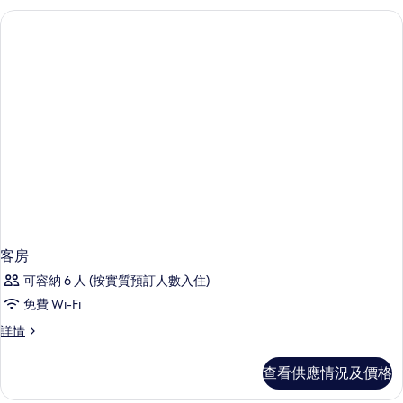
客房
可容納 6 人 (按實質預訂人數入住)
免費 Wi-Fi
客
詳情
房
詳
查看供應情況及價格
情