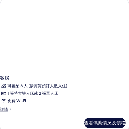
客房
可容納 6 人 (按實質預訂人數入住)
1 張特大雙人床或 2 張單人床
免費 Wi-Fi
客
詳情
房
詳
查看供應情況及價格
情