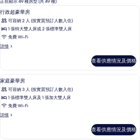
嘅
正在顯示 49 種房型 (共 49 種)
客
高級寢具、羽絨被、迷你吧贈品、房內
載
4
行政超豪華房
房
入
篩
可容納 2 人 (按實質預訂人數入住)
所
選
1 張特大雙人床或 2 張標準雙人床
有
條
免費 Wi-Fi
行
件
行
詳情
政
政
超
超
查看供應情況及價格
豪
豪
華
華
房
高級寢具、羽絨被、迷你吧贈品、房內
載
4
詳
家庭豪華房
房
入
情
的
可容納 3 人 (按實質預訂人數入住)
所
相
1 張標準雙人床及 1 張加大雙人床
有
片
免費 Wi-Fi
家
家
詳情
庭
庭
豪
豪
查看供應情況及價格
華
華
房