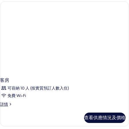
客房
可容納 10 人 (按實質預訂人數入住)
免費 Wi-Fi
客
詳情
房
詳
查看供應情況及價格
情