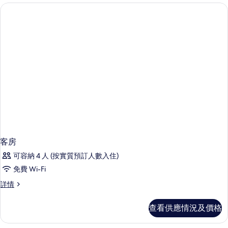
情
片
客房
可容納 4 人 (按實質預訂人數入住)
免費 Wi-Fi
客
詳情
房
詳
查看供應情況及價格
情