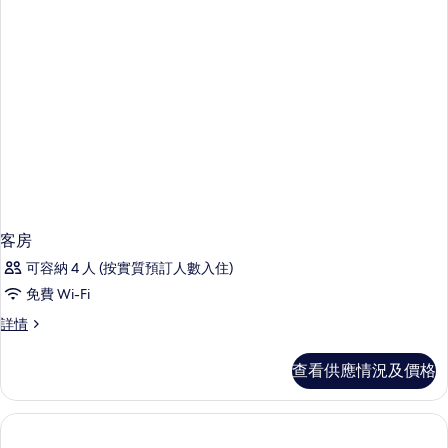
客房
可容納 4 人 (按實質預訂人數入住)
免費 Wi-Fi
客
詳情
房
詳
查看供應情況及價格
情