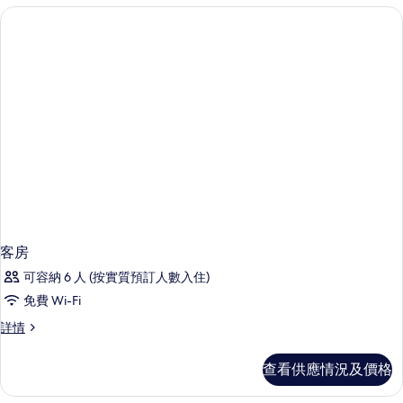
客房
可容納 6 人 (按實質預訂人數入住)
免費 Wi-Fi
客
詳情
房
詳
查看供應情況及價格
情