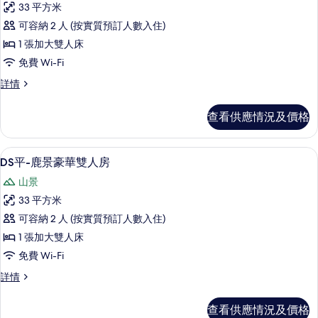
(4
(4
33 平方米
有
小
小
可容納 2 人 (按實質預訂人數入住)
床)
DS
床)
詳
1 張加大雙人床
樓-
的
情
免費 Wi-Fi
鹿
相
DS
詳情
景
片
樓-
豪
鹿
查看供應情況及價格
景
華
豪
樓
華
高級寢具、羽絨被、特厚豪華床墊、房
載
2
樓
中
DS平-鹿景豪華雙人房
入
中
樓
山景
樓
所
雙
雙
33 平方米
有
人
人
可容納 2 人 (按實質預訂人數入住)
房
DS
房
詳
1 張加大雙人床
平-
情
的
免費 Wi-Fi
鹿
相
DS
詳情
景
平-
片
豪
鹿
查看供應情況及價格
景