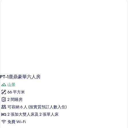
相
片
PT-1鹿鼎豪華六人房
山景
66 平方米
2 間睡房
可容納 6 人 (按實質預訂人數入住)
2 張加大雙人床及 2 張單人床
免費 Wi-Fi