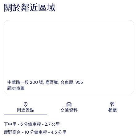
關於鄰近區域
中華路一段 200 號, 鹿野鄉, 台東縣, 955
顯示地圖
地圖
附近景點
交通資料
餐廳
下中里
- 5 分鐘車程
- 2.7 公里
鹿野高台
- 10 分鐘車程
- 4.5 公里