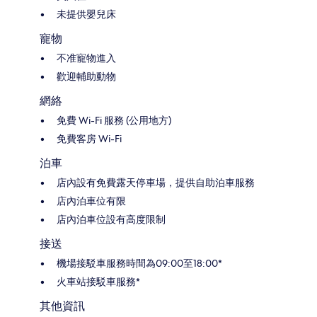
未提供嬰兒床
寵物
不准寵物進入
歡迎輔助動物
網絡
免費 Wi-Fi 服務 (公用地方)
免費客房 Wi-Fi
泊車
店內設有免費露天停車場，提供自助泊車服務
店內泊車位有限
店內泊車位設有高度限制
接送
機場接駁車服務時間為09:00至18:00*
火車站接駁車服務*
其他資訊