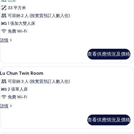
山景
房
所
的
詳
33 平方米
有
情
相
可容納 2 人 (按實質預訂人數入住)
DS
片
1 張加大雙人床
平-2
免費 Wi-Fi
鹿
DS
詳情
景
平-2
豪
鹿
查看供應情況及價格
景
華
豪
雙
華
高級寢具、羽絨被、特厚豪華床墊、房
載
4
雙
人
Lu Chun Twin Room
入
人
房
可容納 3 人 (按實質預訂人數入住)
房
所
的
詳
2 張單人床
有
情
相
免費 Wi-Fi
Lu
片
Lu
詳情
Chun
Chun
Twin
Twin
查看供應情況及價格
Room
Room
詳
的
情