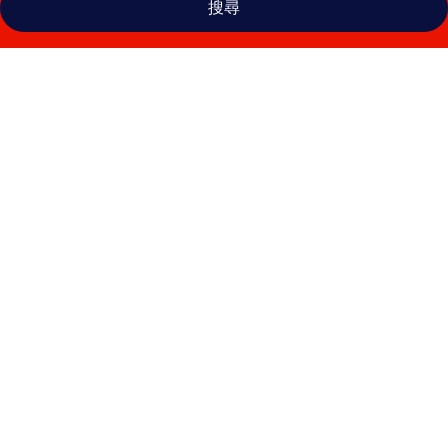
搜尋
鹿
鳴
溫
泉
酒
店