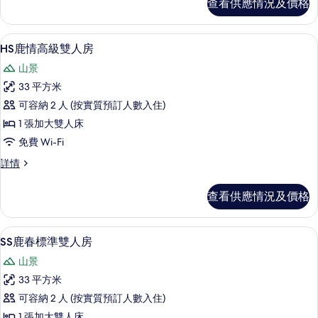
查看供應情況及價格
相
華
華
套
片
套
房
高級寢具、羽絨被、特厚豪華床墊、房
載
3
詳
HS鹿情高級雙人房
房
入
情
的
山景
所
相
33 平方米
有
片
可容納 2 人 (按實質預訂人數入住)
HS
1 張加大雙人床
鹿
免費 Wi-Fi
情
HS
詳情
高
鹿
級
情
查看供應情況及價格
高
雙
級
人
雙
高級寢具、羽絨被、特厚豪華床墊、房
載
6
人
房
SS鹿春標準雙人房
入
房
的
山景
詳
所
相
情
33 平方米
有
片
可容納 2 人 (按實質預訂人數入住)
SS
1 張加大雙人床