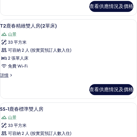
室
泉
查看供應情況及價格
和
四
室
人
四
高級寢具、羽絨被、特厚豪華床墊、房
載
3
人
房
T2鹿春精緻雙人房(2單床)
入
房
的
山景
詳
所
相
情
33 平方米
有
片
可容納 2 人 (按實質預訂人數入住)
T2
2 張單人床
鹿
免費 Wi-Fi
春
T2
詳情
精
鹿
緻
春
查看供應情況及價格
精
雙
緻
人
雙
高級寢具、羽絨被、特厚豪華床墊、房
載
5
人
房
SS-1鹿春標準雙人房
入
房
(2
山景
(2
所
單
單
33 平方米
有
床)
床)
可容納 2 人 (按實質預訂人數入住)
詳