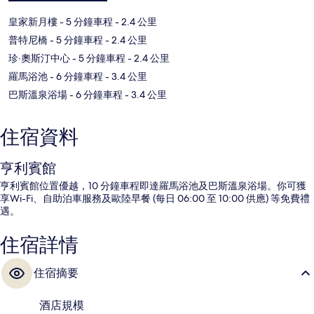
皇家新月樓
- 5 分鐘車程
- 2.4 公里
普特尼橋
- 5 分鐘車程
- 2.4 公里
珍‧奧斯汀中心
- 5 分鐘車程
- 2.4 公里
羅馬浴池
- 6 分鐘車程
- 3.4 公里
巴斯溫泉浴場
- 6 分鐘車程
- 3.4 公里
住宿資料
亨利賓館
亨利賓館位置優越，10 分鐘車程即達羅馬浴池及巴斯溫泉浴場。你可獲
享Wi-Fi、自助泊車服務及歐陸早餐 (每日 06:00 至 10:00 供應) 等免費禮
遇。
住宿詳情
住宿摘要
酒店規模