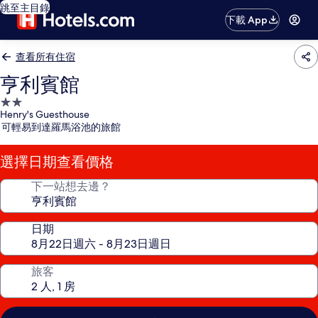
跳至主目錄
下載 App
查看所有住宿
亨利賓館
2.0
Henry's Guesthouse
星
可輕易到達羅馬浴池的旅館
級
住
選擇日期查看價格
宿
下一站想去邊？
日期
旅客