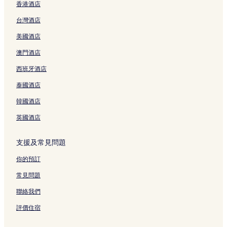
香港酒店
l
y
t
S
e
a
a
a
s
T
A
l
r
A
a
I
A
t
l
y
t
頁
t
o
p
B
o
p
台灣酒店
c
H
p
r
&
H
h
面
g
w
a
a
u
a
e
G
a
e
S
o
C
a
n
r
t
g
r
美國酒店
頁
頁
r
e
p
u
i
t
h
t
h
h
t
面
面
t
t
a
s
t
e
o
m
頁
B
m
澳門酒店
m
頁
頁
e
y
A
u
e
面
a
e
西班牙酒店
e
面
面
W
頁
p
s
n
t
n
n
i
面
a
e
t
h
t
泰國酒店
t
t
r
W
s
S
s
s
h
t
i
頁
p
頁
韓國酒店
頁
h
m
t
面
a
面
面
o
e
h
頁
英國酒店
t
n
G
面
t
t
a
支援及常見問題
u
s
r
b
頁
d
你的預訂
N
面
e
e
n
常見問題
a
頁
r
面
聯絡我們
B
a
評價住宿
t
h