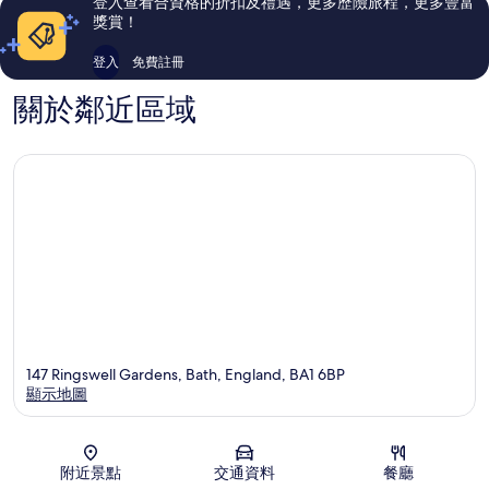
登入查看合資格的折扣及禮遇，更多歷險旅程，更多豐富
德
價
價
獎賞！
公
篇
篇
園
評
評
登入
免費註冊
價
價
關於鄰近區域
147 Ringswell Gardens, Bath, England, BA1 6BP
顯示地圖
地圖
附近景點
交通資料
餐廳