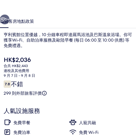
集
一個
下一個
5+
概覽
客房
地點
政策
亨利賓館位置優越，10 分鐘車程即達羅馬浴池及巴斯溫泉浴場。你可
獲享Wi-Fi、自助泊車服務及歐陸早餐 (每日 06:00 至 10:00 供應) 等
免費禮遇。
現
HK$2,036
價
合共 HK$2,443
HK$2,036
連稅及其他費用
9 月 7 日 - 9 月 8 日
評
不錯
7.8
內部細節
7.8 分，滿分 10 分，
價
299 則外部旅客評價
人氣設施服務
免費早餐
人寵共融
免費泊車
免費 Wi-Fi