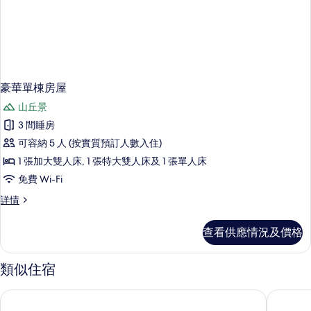
豪華單棟房屋
山丘景
3 間睡房
可容納 5 人 (按實質預訂人數入住)
1 張加大雙人床, 1 張特大雙人床及 1 張單人床
免費 Wi-Fi
豪
詳情
華
單
查看供應情況及價格
棟
房
屋
類似住宿
詳
情
巴斯希爾頓歡朋酒店
巴斯快捷