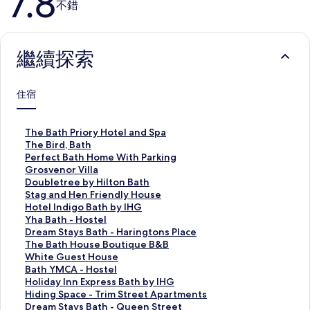
7.8
價
不錯
繼續探索
住宿
此
The Bath Priory Hotel and Spa
連
此
The Bird, Bath
結
連
此
Perfect Bath Home With Parking
會
結
連
此
Grosvenor Villa
開
會
結
連
此
Doubletree by Hilton Bath
啟
開
會
結
連
此
Stag and Hen Friendly House
T
啟
開
會
結
連
此
Hotel Indigo Bath by IHG
h
T
啟
開
會
結
連
此
Yha Bath - Hostel
e
h
P
啟
開
會
結
連
此
Dream Stays Bath - Haringtons Place
B
e
e
G
啟
開
會
結
連
此
The Bath House Boutique B&B
a
B
r
r
D
啟
開
會
結
連
此
White Guest House
t
i
f
o
o
S
啟
開
會
結
連
此
Bath YMCA - Hostel
h
r
e
s
u
t
H
啟
開
會
結
連
此
Holiday Inn Express Bath by IHG
P
d
c
v
b
a
o
Y
啟
開
會
結
連
此
Hiding Space - Trim Street Apartments
r
,
t
e
l
g
t
h
D
啟
開
會
結
連
此
Dream Stays Bath - Queen Street