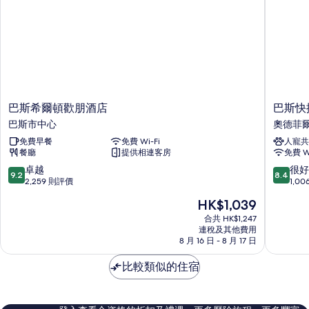
巴
巴
巴斯希爾頓歡朋酒店
巴斯快
斯
斯
巴斯市中心
奧德菲
希
快
免費早餐
免費 Wi-Fi
人寵共
爾
捷
餐廳
提供相連客房
免費 Wi
頓
假
歡
日
9.2
8.4
卓越
很好
9.2
8.4
朋
酒
分
分
2,259 則評價
1,0
酒
店
(滿
(滿
現
HK$1,039
店
IHG
分
分
售
巴
旗
為
為
合共 HK$1,247
HK$1,039
斯
連稅及其他費用
下
10
10
8 月 16 日 - 8 月 17 日
市
酒
分)，
分)，
中
店
卓
很
比較類似的住宿
心
奧
越，
好，
德
2,259
1,006
菲
則
則
爾
評
評