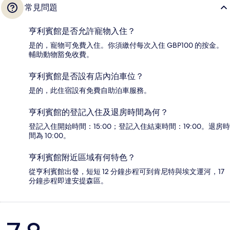
常見問題
亨利賓館是否允許寵物入住？
是的，寵物可免費入住。你須繳付每次入住 GBP100 的按金。
輔助動物豁免收費。
亨利賓館是否設有店內泊車位？
是的，此住宿設有免費自助泊車服務。
亨利賓館的登記入住及退房時間為何？
登記入住開始時間：15:00；登記入住結束時間：19:00。退房時
間為 10:00。
亨利賓館附近區域有何特色？
從亨利賓館出發，短短 12 分鐘步程可到肯尼特與埃文運河，17
分鐘步程即達安提森區。
評