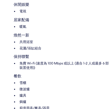
休閒娛樂
電視
居家配備
暖氣
煥然一新
共用浴室
花灑/浴缸組合
保持聯繫
免費 Wi-Fi (速度為 100 Mbps 或以上 (適合 1-2 人或最多 6 部
裝置使用))
餐飲
雪櫃
微波爐
爐具
焗爐
廚房用具/餐具/器皿