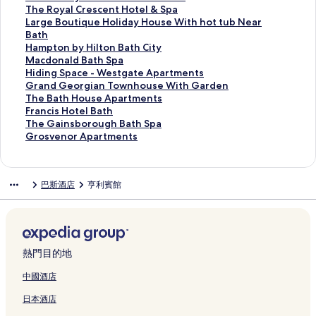
i
B
B
n
e
a
e
a
r
T
啟
開
會
結
連
此
The Royal Crescent Hotel & Spa
o
a
a
o
t
n
l
B
e
h
W
啟
開
會
結
連
此
Large Boutique Holiday House With hot tub Near
r
t
t
r
r
d
I
a
a
e
h
B
啟
開
會
結
連
Bath
y
h
h
V
e
H
n
t
m
B
i
a
H
啟
開
會
結
此
Hampton by Hilton Bath City
H
頁
H
i
e
e
d
h
S
a
t
t
o
H
啟
開
會
連
此
Macdonald Bath Spa
o
面
o
l
b
n
i
-
t
t
e
h
l
i
D
啟
開
結
連
此
Hiding Space - Westgate Apartments
t
m
l
y
F
g
H
a
h
G
Y
i
d
r
T
啟
會
結
連
此
Grand Georgian Townhouse With Garden
e
e
a
H
r
o
o
y
H
u
M
d
i
e
h
L
開
會
結
連
此
The Bath House Apartments
l
W
頁
i
i
B
s
s
o
e
C
a
n
a
e
a
啟
開
會
結
連
此
Francis Hotel Bath
a
i
面
l
e
a
t
B
u
s
A
y
g
m
R
r
H
啟
開
會
結
連
此
The Gainsborough Bath Spa
n
t
t
n
t
e
a
s
t
-
I
S
S
o
g
a
M
啟
開
會
結
連
此
Grosvenor Apartments
d
h
o
d
h
l
t
e
H
H
n
p
t
y
e
m
a
H
啟
開
會
結
連
S
P
n
l
b
頁
h
B
o
o
n
a
a
a
B
p
c
i
G
啟
開
會
結
p
a
B
y
y
面
-
o
u
s
E
c
y
l
o
t
d
d
r
T
啟
開
會
巴斯酒店
亨利賓館
a
r
a
H
I
H
u
s
t
x
e
s
C
u
o
o
i
a
h
F
啟
開
頁
k
t
o
H
a
t
e
e
p
-
B
r
t
n
n
n
n
e
r
T
啟
面
i
h
u
G
r
i
頁
l
r
T
a
e
i
b
a
g
d
B
a
h
G
n
頁
s
頁
i
q
面
頁
e
r
t
s
q
y
l
S
G
a
n
e
r
g
面
e
面
n
u
面
s
i
h
c
u
H
d
p
e
t
c
G
o
頁
頁
g
e
s
m
-
e
e
i
B
a
o
h
i
a
s
熱門目的地
面
面
t
B
B
S
Q
n
H
l
a
c
r
H
s
i
v
o
&
a
t
u
t
o
t
t
e
g
o
H
n
e
中國酒店
n
B
t
r
e
H
l
o
h
-
i
u
o
s
n
日本酒店
s
頁
h
e
e
o
i
n
S
W
a
s
t
b
o
P
面
b
e
n
t
d
B
p
e
n
e
e
o
r