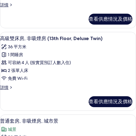
雙
片
高
詳情
床
級
房,
雙
查看供應情況及價格
床
非
房,
吸
非
高級雙床房, 非吸煙房 (13th Floor, 
載
8
吸
高級雙床房, 非吸煙房 (13th Floor, Deluxe Twin)
煙
入
煙
房
36 平方米
房
所
(13th
(13th
1 間睡房
有
Floor)
Floor)
可容納 4 人 (按實質預訂人數入住)
詳
高
的
情
2 張單人床
級
相
免費 Wi-Fi
雙
片
高
詳情
床
級
房,
雙
查看供應情況及價格
床
非
房,
吸
非
普通套房, 非吸煙房, 城市景 | 高級
載
11
吸
普通套房, 非吸煙房, 城市景
煙
入
煙
房
城景
房
所