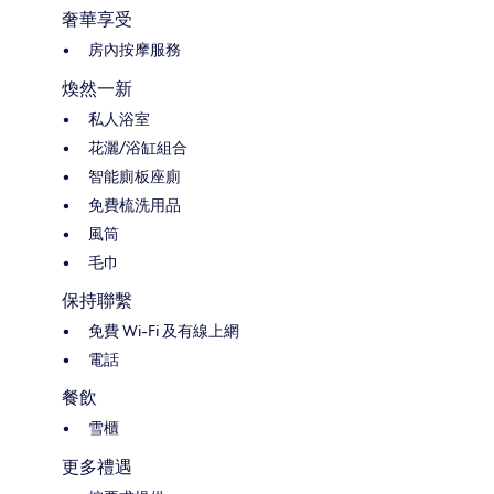
奢華享受
房內按摩服務
煥然一新
私人浴室
花灑/浴缸組合
智能廁板座廁
免費梳洗用品
風筒
毛巾
保持聯繫
免費 Wi-Fi 及有線上網
電話
餐飲
雪櫃
更多禮遇