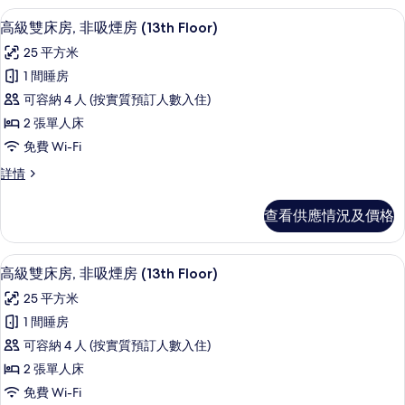
大
特
高級雙床房, 非吸煙房 (13th Floor
載
11
大
雙
高級雙床房, 非吸煙房 (13th Floor)
入
雙
人
25 平方米
人
所
床,
床,
1 間睡房
有
吸
吸
可容納 4 人 (按實質預訂人數入住)
煙
高
煙
房
2 張單人床
級
詳
房
免費 Wi-Fi
情
雙
的
高
詳情
床
級
相
房,
雙
片
查看供應情況及價格
床
非
房,
吸
非
高級雙床房, 非吸煙房 (13th Floor
載
9
吸
高級雙床房, 非吸煙房 (13th Floor)
煙
入
煙
房
25 平方米
房
所
(13th
(13th
1 間睡房
有
Floor)
Floor)
可容納 4 人 (按實質預訂人數入住)
詳
高
的
情
2 張單人床
級
相
免費 Wi-Fi