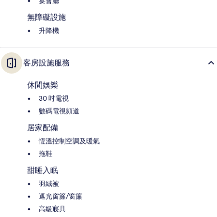
宴會廳
無障礙設施
升降機
客房設施服務
休閒娛樂
30 吋電視
數碼電視頻道
居家配備
恆溫控制空調及暖氣
拖鞋
甜睡入眠
羽絨被
遮光窗簾/窗簾
高級寢具