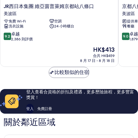
JR
京
JR西日本集團 維亞茵普萊姆京都站八條口
京都八
西
都
美波區
美波區
日
八
免費 Wi-Fi
空調
提供車
本
條
洗衣設施
24 小時櫃台
餐廳
集
都
團
酒
9.2
9.0
卓越
卓越
9.2
9.0
維
店
分
分
2,386 則評價
1,8
亞
美
(滿
(滿
現
HK$413
茵
波
分
分
售
普
區
為
為
合共 HK$459
HK$413
萊
8 月 17 日 - 8 月 18 日
10
10
姆
分)，
分)，
京
比較類似的住宿
卓
卓
都
越，
越，
站
2,386
1,879
八
則
則
登入查看合資格的折扣及禮遇，更多歷險旅程，更多豐富
條
評
評
獎賞！
口
價
價
美
篇
篇
登入
免費註冊
波
評
評
區
價
價
關於鄰近區域