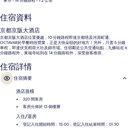
東寺
- 14 分鐘路程
- 1.2 公里
住宿資料
京都京阪大酒店
京都京阪大酒店位置優越，10 分鐘路程即達京都塔及河原町通。
OCTAVAR於早餐時段營業，正是大快朵頤的好地方！另外，只需 5 分鐘
車程，即達伏見稻荷大社及錦市場。住宿鄰近公共交通站點，九條站在 6
分鐘路程外，東福寺站則在 14 分鐘路程外，深受旅客推崇。
住宿詳情
住宿摘要
酒店規模
320 間客房
客房分佈於 13 個樓層
入住/退房
登記入住開始時間：15:00；登記入住結束時間：01:30