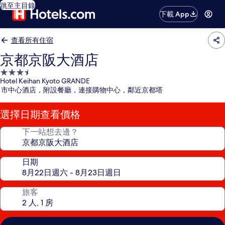
跳至主目錄
下載 App
查看所有住宿
京都京阪大酒店
3.5
Hotel Keihan Kyoto GRANDE
星
市中心酒店，附設餐廳，連接購物中心，鄰近京都塔
級
住
選擇日期查看價格
宿
下一站想去邊？
日期
旅客