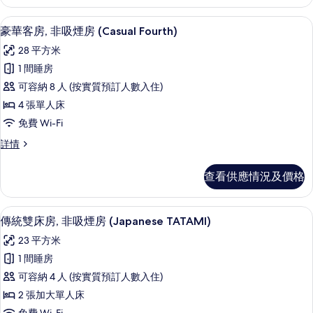
非
房
吸
豪華客房, 非吸煙房 (Casual Four
載
6
煙
豪華客房, 非吸煙房 (Casual Fourth)
的
入
房
相
28 平方米
詳
所
情
片
1 間睡房
有
可容納 8 人 (按實質預訂人數入住)
豪
4 張單人床
華
免費 Wi-Fi
客
豪
詳情
房,
華
非
客
查看供應情況及價格
房,
吸
非
煙
吸
傳統雙床房, 非吸煙房 (Japanese T
載
6
煙
傳統雙床房, 非吸煙房 (Japanese TATAMI)
房
入
房
(Casual
23 平方米
(Casual
所
Fourth)
Fourth)
1 間睡房
有
詳
的
可容納 4 人 (按實質預訂人數入住)
情
傳
相
2 張加大單人床
統
片