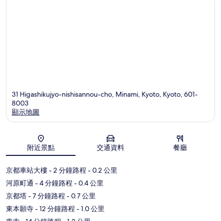
31 Higashikujyo-nishisannou-cho, Minami, Kyoto, Kyoto, 601-
8003
顯示地圖
地圖
附近景點
交通資料
餐廳
京都車站大樓
- 2 分鐘路程
- 0.2 公里
河原町通
- 4 分鐘路程
- 0.4 公里
京都塔
- 7 分鐘路程
- 0.7 公里
東本願寺
- 12 分鐘路程
- 1.0 公里