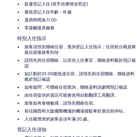
延遲登記入住 (視乎供應情況而定)
最低登記入住年齡 - 18 歲
退房時間為 11:00
零接觸退房服務
特別入住指示
旅客須預先聯絡住宿，查詢登記入住指示；住宿前台職員將
親自迎接旅客到埗
請預先與住宿聯絡，以安排入住事宜，聯絡資料載於預訂確
認
如計劃於23:00後抵達住宿，請預先與住宿聯絡，聯絡資料
載於預訂確認
如有疑問，可聯絡住宿查詢，聯絡資料請參閱預訂確認
由住宿提供的資訊可能會使用自動翻譯工具翻譯。
旅客如有食物敏感，請預先聯絡住宿。
前往關西和大阪國際機場的機場接駁車於酒店前停站。
入住吸煙房的旅客必須年滿 20 歲。
登記入住須知