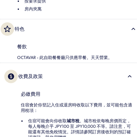
按要求提供
房內夾萬
特色
餐飲
OCTAVAR - 此自助餐餐廳只供應早餐。天天營業。
收費及政策
必繳費用
住宿會於你登記入住或退房時收取以下費用，並可能包含適
用稅項：
住宿可能會向你收取
城市稅
。城市稅依每晚房價而定，
每人每晚介乎 JPY100 至 JPY10,000 不等。請注意，可
能還有其他免稅情況。詳情請參閱訂房後收到的預訂確