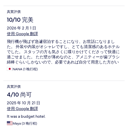
真實評價
10/10 完美
2026 年 2 月 1 日
使用 Google 翻譯
飛行機が飛ばず急遽宿泊することになり、お世話になりまし
た。 外装や内装がオシャレですし、とても清潔感のあるホテル
でした。 スタッフの方も気さくに喋りかけてくださって快適に
過ごせました。 ただ壁が薄めなのと、アメニティーが歯ブラシ
綿棒ぐらいしかないので、必要であれば自分て用意した方がい
いと思います。 ドライヤーも無かったです。(フロントで貸して
NANA (1 晚行程)
くれるのかな？) 急遽でしたが、対応してくださりありがとうご
ざいました！
真實評價
4/10 尚可
2025 年 10 月 21 日
使用 Google 翻譯
It was a budget hotel.
Maya (3 晚行程)