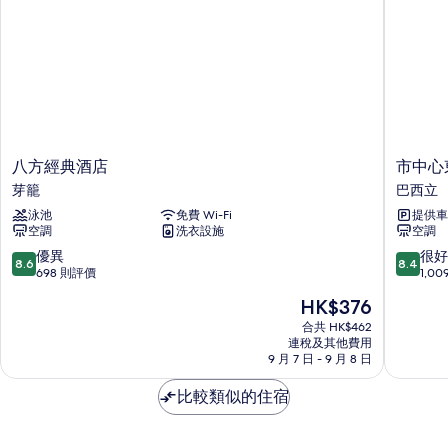
八
市
八方經典酒店
市中心
方
中
芽籠
巴西立
經
心
泳池
免費 Wi-Fi
提供車
典
東
空調
洗衣設施
空調
酒
邊
店
渡
8.6
8.4
優異
很好
8.6
8.4
芽
假
分
分
698 則評價
1,0
籠
村
(滿
(滿
現
HK$376
巴
分
分
售
西
為
為
合共 HK$462
HK$376
連稅及其他費用
立
10
10
9 月 7 日 - 9 月 8 日
分)，
分)，
優
很
比較類似的住宿
異，
好，
698
1,009
則
則