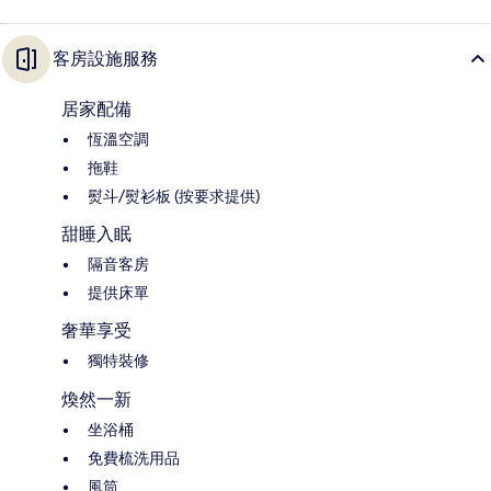
客房設施服務
居家配備
恆溫空調
拖鞋
熨斗/熨衫板 (按要求提供)
甜睡入眠
隔音客房
提供床單
奢華享受
獨特裝修
煥然一新
坐浴桶
免費梳洗用品
風筒