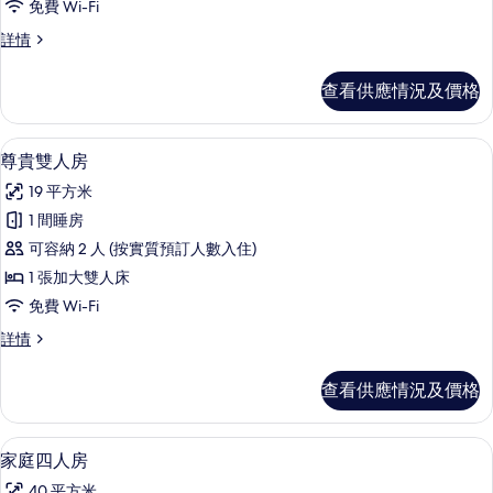
免費 Wi-Fi
雙
尊
詳情
床
貴
房
雙
查看供應情況及價格
床
的
房
相
詳
房內夾萬、書桌、手提電腦工作空間、
載
5
情
尊貴雙人房
片
入
19 平方米
所
1 間睡房
有
可容納 2 人 (按實質預訂人數入住)
尊
1 張加大雙人床
貴
免費 Wi-Fi
雙
尊
詳情
人
貴
房
雙
查看供應情況及價格
人
的
房
相
詳
房內夾萬、書桌、手提電腦工作空間、
載
9
情
家庭四人房
片
入
40 平方米