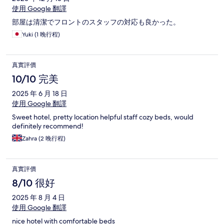
使用 Google 翻譯
部屋は清潔でフロントのスタッフの対応も良かった。
Yuki (1 晚行程)
真實評價
10/10 完美
2025 年 6 月 18 日
使用 Google 翻譯
Sweet hotel, pretty location helpful staff cozy beds, would
definitely recommend!
Zahra (2 晚行程)
真實評價
8/10 很好
2025 年 8 月 4 日
使用 Google 翻譯
nice hotel with comfortable beds