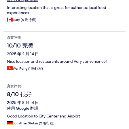
Interesting location that is great for authentic local food
experiences
Gary (5 晚行程)
真實評價
10/10 完美
2025 年 2 月 14 日
Nice location and restaurants around Very convenience!
Wai Pong (1 晚行程)
真實評價
8/10 很好
2025 年 8 月 14 日
使用 Google 翻譯
Good Location to City Center and Airport
Jonathan Stefan (2 晚行程)