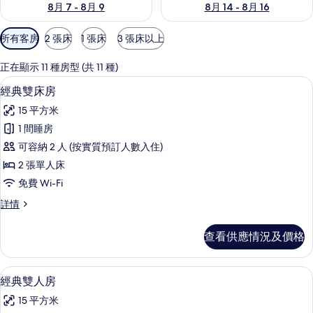
8月 7 - 8月 9
8月 14 - 8月 16
可
所有客房
2 張床
1 張床
3 張床以上
用
嘅
正在顯示 11 種房型 (共 11 種)
客
經典雙床房 | 房內夾萬、書桌、手提
載
4
經典雙床房
房
入
篩
15 平方米
所
選
1 間睡房
有
條
可容納 2 人 (按實質預訂人數入住)
經
件
2 張單人床
典
免費 Wi-Fi
雙
經
詳情
床
典
房
雙
查看供應情況及價格
床
的
房
相
詳
經典雙人房 | 房內夾萬、書桌、手提
載
5
情
經典雙人房
片
入
15 平方米
所