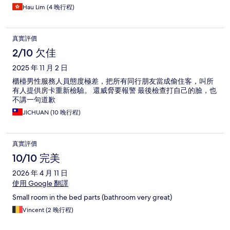
Hau Lim (4 晚行程)
真實評價
2/10 欠佳
2025 年 11 月 2 日
櫃檯男性服務人員態度極差，把所有同行朋友當成偷住客，叫所
有人提供房卡重新檢驗。 還威脅要報警 最後檢查打自己的臉，也
不講一句道歉
JICHUAN (10 晚行程)
真實評價
10/10 完美
2026 年 4 月 11 日
使用 Google 翻譯
Small room in the bed parts (bathroom very great)
Vincent (2 晚行程)