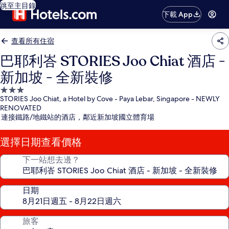
跳至主目錄
下載 App
查看所有住宿
巴耶利峇 STORIES Joo Chiat 酒店 -
新加坡 - 全新裝修
3.0
STORIES Joo Chiat, a Hotel by Cove - Paya Lebar, Singapore - NEWLY
星
RENOVATED
級
連接鐵路/地鐵站的酒店，鄰近新加坡國立體育場
住
宿
選擇日期查看價格
下一站想去邊？
日期
旅客