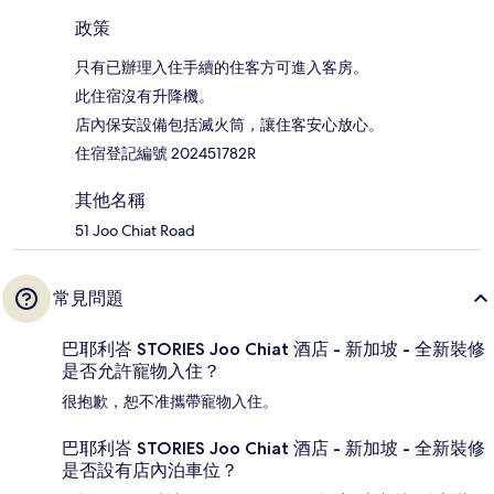
政策
只有已辦理入住手續的住客方可進入客房。
此住宿沒有升降機。
店內保安設備包括滅火筒，讓住客安心放心。
住宿登記編號 202451782R
其他名稱
51 Joo Chiat Road
常見問題
巴耶利峇 STORIES Joo Chiat 酒店 - 新加坡 - 全新裝修
是否允許寵物入住？
很抱歉，恕不准攜帶寵物入住。
巴耶利峇 STORIES Joo Chiat 酒店 - 新加坡 - 全新裝修
是否設有店內泊車位？