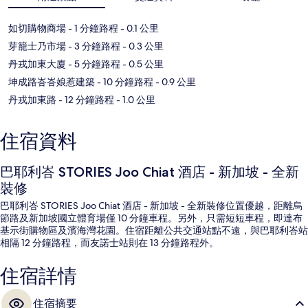
如切購物商場
- 1 分鐘路程
- 0.1 公里
芽籠士乃市場
- 3 分鐘路程
- 0.3 公里
丹戎加東大廈
- 5 分鐘路程
- 0.5 公里
坤成路峇峇娘惹建築
- 10 分鐘路程
- 0.9 公里
丹戎加東路
- 12 分鐘路程
- 1.0 公里
住宿資料
巴耶利峇 STORIES Joo Chiat 酒店 - 新加坡 - 全新
裝修
巴耶利峇 STORIES Joo Chiat 酒店 - 新加坡 - 全新裝修位置優越，距離烏
節路及新加坡國立體育場僅 10 分鐘車程。另外，只需短短車程，即達布
基示街購物區及濱海灣花園。住宿距離公共交通站點不遠，與巴耶利峇站
相隔 12 分鐘路程，而友諾士站則在 13 分鐘路程外。
住宿詳情
住宿摘要