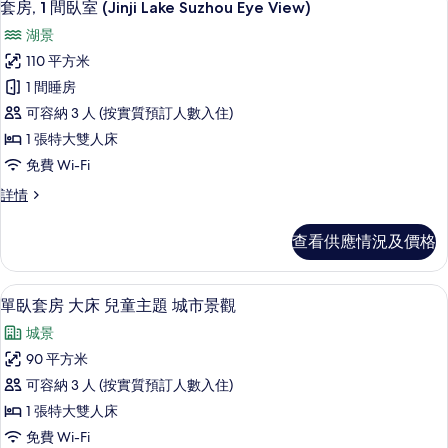
View)
5
(Landmark
套房, 1 間臥室 (Jinji Lake Suzhou Eye View)
入
Lake
的
湖景
View)
所
相
詳
110 平方米
有
片
情
1 間睡房
套
可容納 3 人 (按實質預訂人數入住)
房,
1 張特大雙人床
1
免費 Wi-Fi
間
套
詳情
臥
房,
室
1
查看供應情況及價格
間
(Jinji
臥
Lake
室
單臥套房 大床 兒童主題 城市景觀 | 客
載
Suzhou
6
(Jinji
單臥套房 大床 兒童主題 城市景觀
入
Eye
Lake
城景
Suzhou
View)
所
Eye
90 平方米
的
有
View)
可容納 3 人 (按實質預訂人數入住)
詳
相
單
情
1 張特大雙人床
片
臥
免費 Wi-Fi