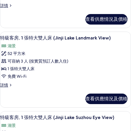
套
單
詳情
房
臥
大
套
查看供應情況及價格
房
床
大
兒
床
特級客房, 1 張特大雙人床 (Jinji Lak
載
5
兒
特級客房, 1 張特大雙人床 (Jinji Lake Landmark View)
童
入
童
主
湖景
主
所
題
題
52 平方米
有
城
城
可容納 3 人 (按實質預訂人數入住)
市
特
景
市
1 張特大雙人床
級
觀
景
免費 Wi-Fi
詳
客
觀
情
特
詳情
房,
級
的
1
客
查看供應情況及價格
相
房,
張
1
片
特
張
迷你吧、房內夾萬、遮光窗簾/窗簾、
載
5
特
大
特級客房, 1 張特大雙人床 (Jinji Lake Suzhou Eye View)
入
大
雙
湖景
雙
所