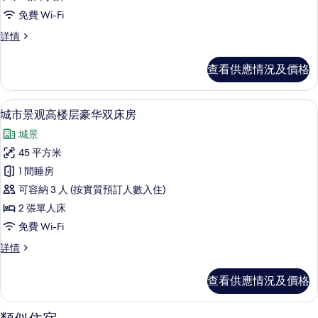
鸡
情
的
免費 Wi-Fi
湖
相
金
詳情
景
鸡
片
高
湖
查看供應情況及價格
景
楼
高
层
楼
客房景觀
載
6
层
城市景观高楼层豪华双床房
尊
入
尊
享
城景
享
所
双
双
45 平方米
有
床
床
1 間睡房
房
城
詳
房
可容納 3 人 (按實質預訂人數入住)
市
情
的
2 張單人床
景
相
免費 Wi-Fi
观
片
城
詳情
高
市
楼
景
查看供應情況及價格
观
层
高
豪
楼