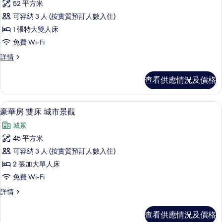
人
人
52 平方米
有
床
床
可容納 3 人 (按實質預訂人數入住)
(Jinji
特
(Jinji
Lake
1 張特大雙人床
級
Landmark
Lake
免費 Wi-Fi
View)
客
Landmark
詳
特
詳情
房,
View)
情
級
的
1
客
查看供應情況及價格
房,
張
相
1
特
片
張
客房景觀
載
6
特
大
豪華房 雙床 城市景觀
入
大
雙
城景
雙
所
人
人
45 平方米
有
床
床
可容納 3 人 (按實質預訂人數入住)
(Jinji
豪
(Jinji
Lake
2 張加大單人床
華
Suzhou
Lake
免費 Wi-Fi
Eye
房
Suzhou
View)
豪
詳情
雙
Eye
詳
華
View)
情
床
房
查看供應情況及價格
雙
的