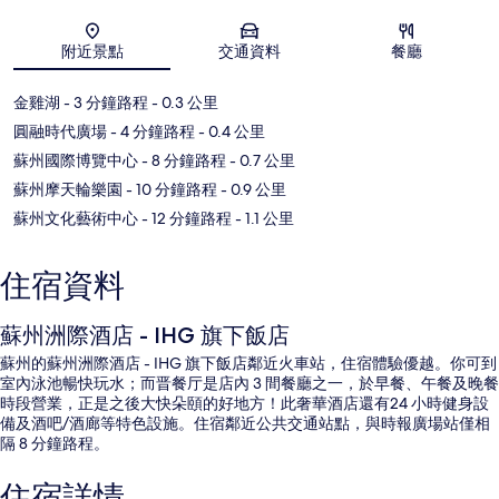
地圖
附近景點
交通資料
餐廳
金雞湖
- 3 分鐘路程
- 0.3 公里
圓融時代廣場
- 4 分鐘路程
- 0.4 公里
蘇州國際博覽中心
- 8 分鐘路程
- 0.7 公里
蘇州摩天輪樂園
- 10 分鐘路程
- 0.9 公里
蘇州文化藝術中心
- 12 分鐘路程
- 1.1 公里
住宿資料
蘇州洲際酒店 - IHG 旗下飯店
蘇州的蘇州洲際酒店 - IHG 旗下飯店鄰近火車站，住宿體驗優越。你可到
室內泳池暢快玩水；而晋餐厅是店內 3 間餐廳之一，於早餐、午餐及晚餐
時段營業，正是之後大快朵頤的好地方！此奢華酒店還有24 小時健身設
備及酒吧/酒廊等特色設施。住宿鄰近公共交通站點，與時報廣場站僅相
隔 8 分鐘路程。
住宿詳情