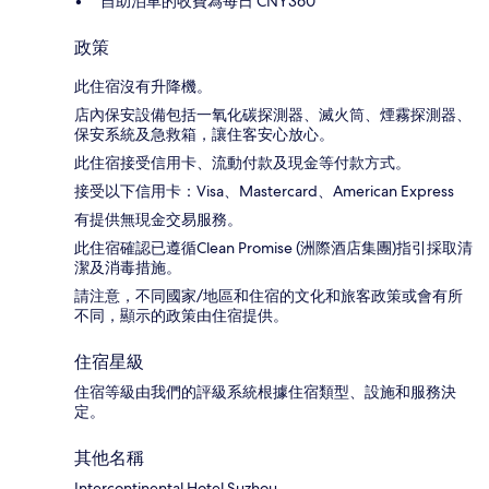
自助泊車的收費為每日 CNY360
政策
此住宿沒有升降機。
店內保安設備包括一氧化碳探測器、滅火筒、煙霧探測器、
保安系統及急救箱，讓住客安心放心。
此住宿接受信用卡、流動付款及現金等付款方式。
接受以下信用卡：Visa、Mastercard、American Express
有提供無現金交易服務。
此住宿確認已遵循Clean Promise (洲際酒店集團)指引採取清
潔及消毒措施。
請注意，不同國家/地區和住宿的文化和旅客政策或會有所
不同，顯示的政策由住宿提供。
住宿星級
住宿等級由我們的評級系統根據住宿類型、設施和服務決
定。
其他名稱
Intercontinental Hotel Suzhou