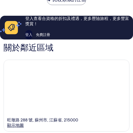
美，
越，
114
117
則
則
評
評
登入查看合資格的折扣及禮遇，更多歷險旅程，更多豐富
價
價
獎賞！
篇
篇
評
評
登入
免費註冊
價
價
關於鄰近區域
旺墩路 288 號, 蘇州市, 江蘇省, 215000
顯示地圖