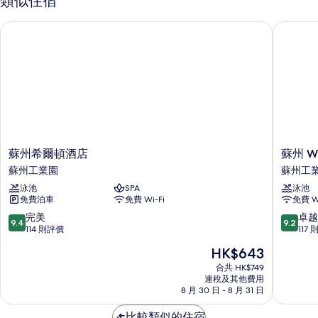
類似住宿
层
华
豪
蘇州希爾頓酒店
蘇州 W 
双
华
双
床
床
房
房
詳
的
情
相
片
蘇
蘇
蘇州希爾頓酒店
蘇州 W
州
州
蘇州工業園
蘇州工
希
W
泳池
SPA
泳池
爾
酒
免費泊車
免費 Wi-Fi
免費 Wi
頓
店
酒
蘇
9.4
9.2
完美
卓越
9.4
9.2
店
州
分
分
114 則評價
117
蘇
工
(滿
(滿
現
HK$643
州
業
分
分
售
工
園
為
為
合共 HK$749
HK$643
業
連稅及其他費用
10
10
8 月 30 日 - 8 月 31 日
園
分)，
分)，
完
卓
比較類似的住宿