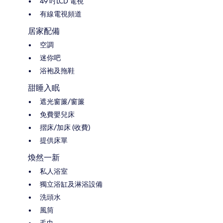
49 吋LCD 電視
有線電視頻道
居家配備
空調
迷你吧
浴袍及拖鞋
甜睡入眠
遮光窗簾/窗簾
免費嬰兒床
摺床/加床 (收費)
提供床單
煥然一新
私人浴室
獨立浴缸及淋浴設備
洗頭水
風筒
毛巾