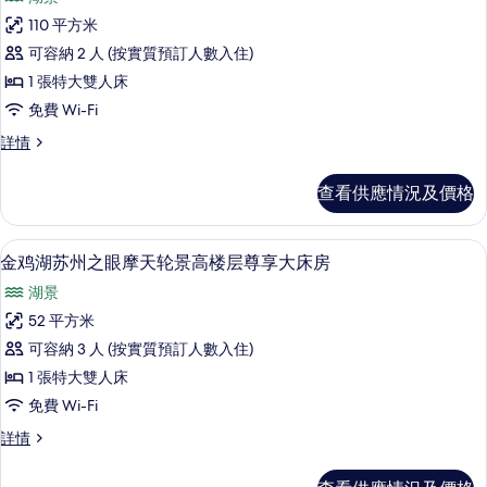
所
110 平方米
有
可容納 2 人 (按實質預訂人數入住)
套
1 張特大雙人床
房
免費 Wi-Fi
的
套
詳情
相
房
片
詳
查看供應情況及價格
情
迷你吧、房內夾萬、遮光窗簾/窗簾、
載
7
金鸡湖苏州之眼摩天轮景高楼层尊享大床房
入
湖景
所
52 平方米
有
可容納 3 人 (按實質預訂人數入住)
金
1 張特大雙人床
鸡
免費 Wi-Fi
湖
金
詳情
苏
鸡
州
湖