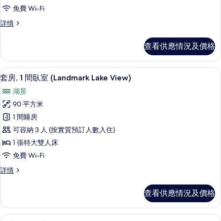
行
免費 Wi-Fi
政
尊
詳情
房
享
大
行
查看供應情況及價格
政
床
房
金
大
套房, 1 間臥室 (Landmark Lake
載
5
床
套房, 1 間臥室 (Landmark Lake View)
雞
入
金
湖
湖景
雞
所
湖
東
90 平方米
有
東
方
1 間睡房
方
套
之
之
可容納 3 人 (按實質預訂人數入住)
房,
門
門
1 張特大雙人床
全
1
全
免費 Wi-Fi
景
間
詳
景
套
詳情
臥
情
房,
的
室
1
查看供應情況及價格
相
間
(Landmark
臥
片
Lake
室
客房景觀
載