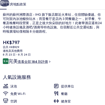
IHG
117+
概覽
客房
地點
政策
旗
蘇州的蘇州洲際酒店 - IHG 旗下飯店鄰近火車站，住宿體驗優越。你
下
可到室內泳池暢快玩水；而晋餐厅是店內 3 間餐廳之一，於早餐、午
飯
餐及晚餐時段營業，正是之後大快朵頤的好地方！此奢華酒店還有24
小時健身設備及酒吧/酒廊等特色設施。住宿鄰近公共交通站點，與
店
時報廣場站僅相隔 8 分鐘路程。
相
現
HK$797
片
價
合共 HK$929
HK$797
連稅及其他費用
集
外觀
8 月 23 日 - 8 月 24 日
評
完美
9.4
查看全部 184 則評價
9.4 分，滿分 10 分，
價
人氣設施服務
泳池
提供車位
免費 Wi-Fi
餐廳
空調
健身室