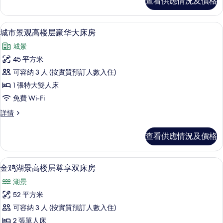
查看供應情況及價格
苏
之
州
眼
之
客房景觀
載
5
眼
城市景观高楼层豪华大床房
摩
入
摩
天
城景
天
所
轮
轮
45 平方米
有
景
景
可容納 3 人 (按實質預訂人數入住)
高
城
楼
高
1 張特大雙人床
市
层
楼
免費 Wi-Fi
尊
景
层
享
城
詳情
观
大
市
尊
床
高
景
查看供應情況及價格
享
房
观
楼
詳
高
大
层
情
楼
客房景觀
載
床
8
层
金鸡湖景高楼层尊享双床房
豪
入
豪
房
华
湖景
华
所
的
大
大
52 平方米
有
相
床
床
可容納 3 人 (按實質預訂人數入住)
房
金
片
詳
房
2 張單人床