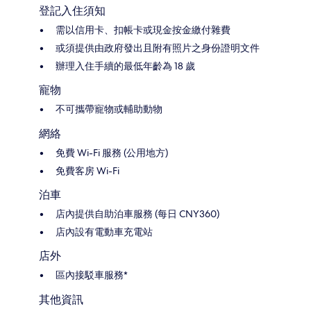
登記入住須知
需以信用卡、扣帳卡或現金按金繳付雜費
或須提供由政府發出且附有照片之身份證明文件
辦理入住手續的最低年齡為 18 歲
寵物
不可攜帶寵物或輔助動物
網絡
免費 Wi-Fi 服務 (公用地方)
免費客房 Wi-Fi
泊車
店內提供自助泊車服務 (每日 CNY360)
店內設有電動車充電站
店外
區內接駁車服務*
其他資訊