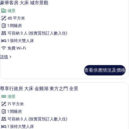
5
豪華客房 大床 城市景觀
房
入
篩
城景
所
選
45 平方米
有
條
1 間睡房
豪
件
可容納 3 人 (按實質預訂人數入住)
華
1 張特大雙人床
客
免費 Wi-Fi
房
豪
詳情
大
華
床
客
查看供應情況及價格
房
城
大
市
床
尊享行政房 大床 金雞湖 東方之門 全
載
5
城
尊享行政房 大床 金雞湖 東方之門 全景
景
入
市
觀
湖景
景
所
觀
的
71 平方米
有
詳
相
1 間睡房
情
尊
片
可容納 3 人 (按實質預訂人數入住)
享
1 張特大雙人床