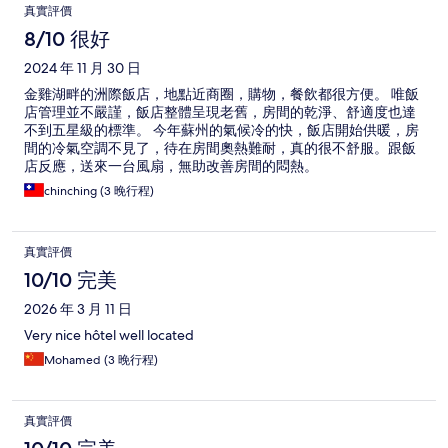
真實評價
8/10 很好
2024 年 11 月 30 日
金雞湖畔的洲際飯店，地點近商圈，購物，餐飲都很方便。 唯飯
店管理並不嚴謹，飯店整體呈現老舊，房間的乾淨、舒適度也達
不到五星級的標準。 今年蘇州的氣候冷的快，飯店開始供暖，房
間的冷氣空調不見了，待在房間奧熱難耐，真的很不舒服。跟飯
店反應，送來一台風扇，無助改善房間的悶熱。
chinching (3 晚行程)
真實評價
10/10 完美
2026 年 3 月 11 日
Very nice hôtel well located
Mohamed (3 晚行程)
真實評價