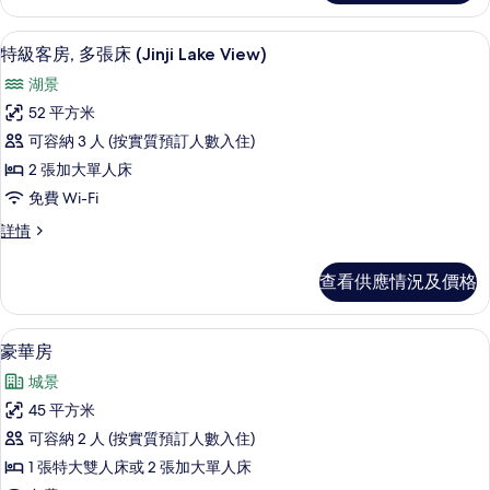
城
床
相
市
城
客房景觀
載
5
市
片
特級客房, 多張床 (Jinji Lake View)
景
入
景
觀
湖景
觀
所
詳
的
52 平方米
有
情
相
可容納 3 人 (按實質預訂人數入住)
特
片
2 張加大單人床
級
免費 Wi-Fi
客
特
詳情
房,
級
多
客
查看供應情況及價格
房,
張
多
床
張
豪華房 | 迷你吧、房內夾萬、遮光窗簾
載
6
床
豪華房
(Jinji
入
(Jinji
Lake
城景
Lake
所
View)
View)
45 平方米
有
詳
的
可容納 2 人 (按實質預訂人數入住)
情
豪
相
1 張特大雙人床或 2 張加大單人床
華
片