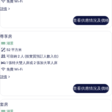
免費 Wi-Fi
房
豪
詳情
的
華
相
房
查看供應情況及價格
詳
片
情
客房景觀
載
7
尊享房
入
湖景
所
52 平方米
有
可容納 2 人 (按實質預訂人數入住)
尊
1 張特大雙人床或 2 張加大單人床
享
免費 Wi-Fi
房
尊
詳情
的
享
相
房
查看供應情況及價格
詳
片
情
客房景觀
載
5
套房
入
湖景