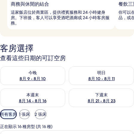
商務與休閒的結合
餐飲三
這家飯店位於商業區，提供禮賓服務和 24 小時健身
你可以在
房。下班後，客人可以享受酒吧酒廊或 24 小時客房服
品，或
務。
客房選擇
查看這些日期的可訂空房
查看今晚 8月 9 - 8月 10的可訂空房
查看明日 8月 10 - 8月 11的可
今晚
明日
8月 9 - 8月 10
8月 10 - 8月 11
查看本週末 8月 14 - 8月 16的可訂空房
查看下週末 8月 21 - 8月 23
本週末
下週末
8月 14 - 8月 16
8月 21 - 8月 23
可
所有客房
1 張床
2 張床
用
嘅
正在顯示 16 種房型 (共 16 種)
客
客房景觀
載