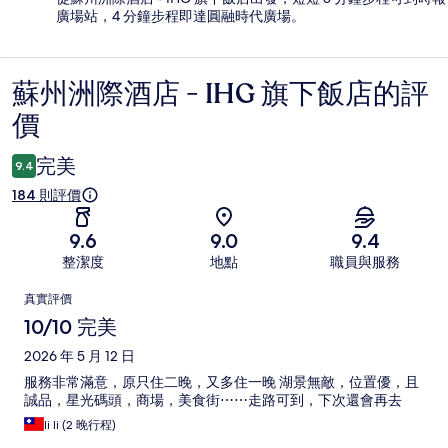
廣場站，4 分鐘步程即達圓融時代廣場。
蘇州洲際酒店 - IHG 旗下飯店的評
評
價
價
完美
9.4
184 則評價
9.6
9.0
9.4
整潔度
地點
職員與服務
評
真實評價
價
10/10 完美
2026 年 5 月 12 日
服務非常滿意，原只住二晚，又多住一晚 湖景無敵，位置優，且
誠品，星光碼頭，商場，美食街⋯⋯走路可到，下次還會再去
li li (2 晚行程)