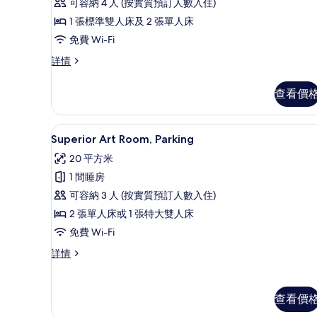
庭
可容納 4 人 (按實質預訂人數入住)
套
1 張標準雙人床及 2 張單人床
房,
免費 Wi-Fi
2
家
詳情
庭
間
套
臥
查看價
房,
室,
2
間
泳
Superior Art Room, Par
載
10
臥
Superior Art Room, Parking
池
入
室,
20 平方米
泳
景
所
池
1 間睡房
的
有
景
可容納 3 人 (按實質預訂人數入住)
詳
相
Superior
情
2 張單人床或 1 張特大雙人床
Art
片
免費 Wi-Fi
Room,
Parking
Superior
詳情
Art
的
Room,
相
Parking
查看價
詳
片
情