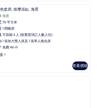
,
Fi
書桌、遮光窗簾/窗簾、隔音、免費 Wi-Fi
載
1
色套房, 按摩浴缸, 海景
泳
入
海景
池
所
70 平方米
景
有
1 間睡房
的
特
可容納 3 人 (按實質預訂人數入住)
相
色
1 張加大雙人床及 1 張單人梳化床
片
套
免費 Wi-Fi
,
情
按
摩
查看價格
浴
,
海
景
的
相
片