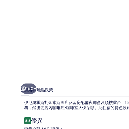
扎
金
索
斯
酒
店
及
套
房
相
160+
概覽
客房
地點
政策
片
伊尼奧霍斯扎金索斯酒店及套房配備夜總會及頂樓露台，15
集
務，然後去店內咖啡店/咖啡室大快朵頤。此住宿的特色設
評
優異
8.8
8.8 分，滿分 10 分，
價
查看全部 66 則評價