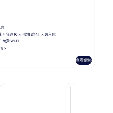
房
可容納 10 人 (按實質預訂人數入住)
免費 Wi-Fi
情
查看價格
扎金索斯戴安娜宮殿酒店
卡拉馬基海灘酒店 - 札