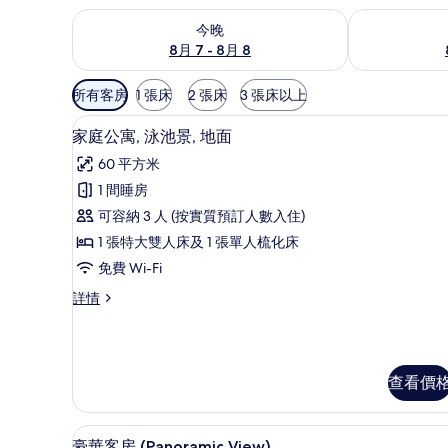
查看今晚 8月 7 - 8月 8的可訂空房
查看明日 8月 
今晚
8月 7 - 8月 8
可
所有客房
1 張床
2 張床
3 張床以上
用
家庭公寓, 泳池景, 地面 | 客廳 
載
嘅
5
家庭公寓, 泳池景, 地面
入
客
60 平方米
房
所
1 間睡房
篩
有
可容納 3 人 (按實質預訂人數入住)
選
家
條
1 張特大雙人床及 1 張單人梳化床
庭
件
免費 Wi-Fi
公
家
詳情
寓,
庭
泳
公
寓,
池
泳
查看價
景,
池
景,
地
地
客房景觀
載
面
面
10
豪華客房 (Panoramic View)