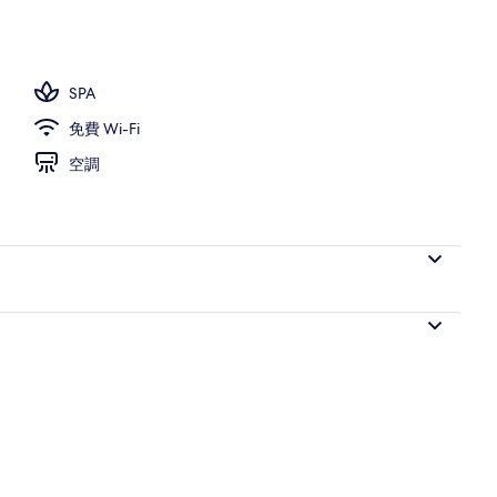
間臥室, 泳池景 | 陽台景觀
SPA
免費 Wi-Fi
空調