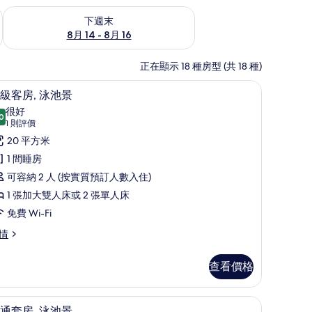
查看下週末 8月 14 - 8月 16的可訂空房
下週末
8月 14 - 8月 16
正在顯示 18 種房型 (共 18 種)
、隔音、免費 Wi-Fi
高級客房, 泳池景 | 書桌、遮光窗簾/窗簾、隔音、
載
12
級客房, 泳池景
入
很好
0
8.0 分，滿分 10 分
所
(1
1 則評價
則
有
20 平方米
評
高
1 間睡房
價)
級
可容納 2 人 (按實質預訂人數入住)
客
1 張加大雙人床或 2 張單人床
,
免費 Wi-Fi
泳
情
池
查看價格
景
的
、免費 Wi-Fi
普通套房, 泳池景 | 書桌、遮光窗簾/窗簾、隔音、
載
相
11
通套房, 泳池景