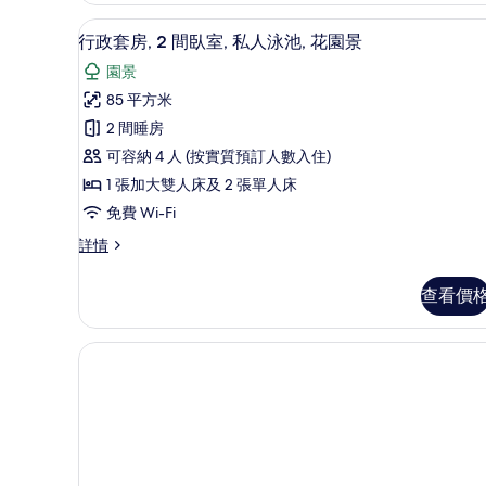
書桌、遮光窗簾/窗簾、隔音、免費
載
1
行政套房, 2 間臥室, 私人泳池, 花園景
入
園景
所
85 平方米
有
2 間睡房
行
可容納 4 人 (按實質預訂人數入住)
政
1 張加大雙人床及 2 張單人床
套
免費 Wi-Fi
房,
行
詳情
2
政
間
套
查看價
房,
臥
2
室,
間
臥
私
室,
人
私
泳
人
泳
池,
池,
花
花