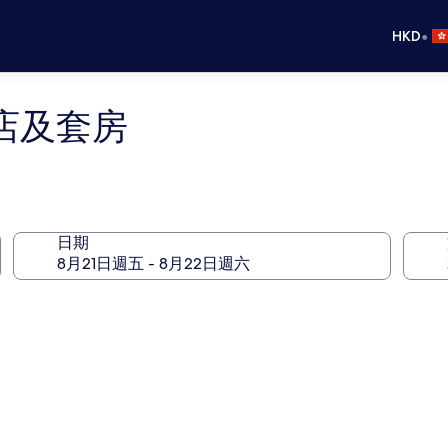
•
HKD
店及套房
日期