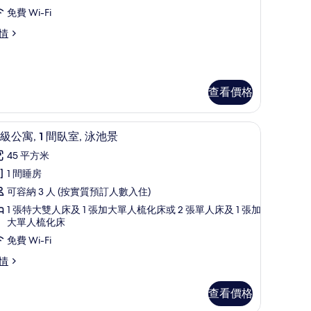
partment,
免費 Wi-Fi
edroom,
perior
情
artment,
arking
iew
droom,
的
rking
查看價格
ew
相
片
king View | 書桌、遮光窗簾/窗簾、隔音、免費 Wi-Fi
高級公寓, 1 間臥室, 泳池景 | 書桌、遮光窗簾/
載
12
級公寓, 1 間臥室, 泳池景
入
45 平方米
所
1 間睡房
有
可容納 3 人 (按實質預訂人數入住)
高
1 張特大雙人床及 1 張加大單人梳化床或 2 張單人床及 1 張加
級
大單人梳化床
公
免費 Wi-Fi
,
情
間
查看價格
臥