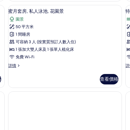
相
View
間
室
 Wi-Fi
書桌、遮光窗簾/窗簾、隔音、免費 Wi-
載
片
1
詳
臥
蜜月套房, 私人泳池, 花園景
特
入
情
室,
園景
泳
所
池
50 平方米
有
景
1 間睡房
詳
蜜
情
可容納 3 人 (按實質預訂人數入住)
月
1 張加大雙人床及 1 張單人梳化床
套
免費 Wi-Fi
房,
房
蜜
特
詳情
詳
私
月
色
人
套
套
格
查看價格
房,
房,
泳
私
按
池,
缸
人
摩
泳
浴
花
池,
缸,
園
花
海
園
景
景
景
詳
的
詳
情
情
相