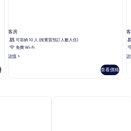
片
客房
客
可容納 10 人 (按實質預訂人數入住)
免費 Wi-Fi
客
客
詳情
詳
房
房
詳
詳
格
查看價格
情
情
房 - 只招待成人
斯特拉達濱海酒店