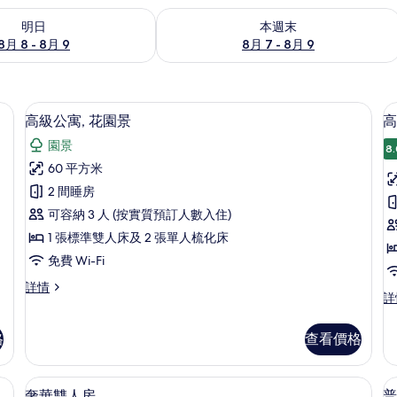
8 - 8月 9的可訂空房
查看本週末 8月 7 - 8月 9的可訂空房
明日
本週末
8月 8 - 8月 9
8月 7 - 8月 9
| 27 吋LCD 電視連數碼電視頻道
高級公寓, 花園景 | 書桌、遮光窗簾/窗簾
載
16
高級公寓, 花園景
高
入
園景
8.
所
60 平方米
有
2 間睡房
高
可容納 3 人 (按實質預訂人數入住)
級
1 張標準雙人床及 2 張單人梳化床
公
免費 Wi-Fi
寓,
房
高
詳情
花
高
詳
級
級
園
公
客
寓,
格
查看價格
景
房,
花
泳
的
園
池
景
奢華雙人房 | 書桌、遮光窗簾/窗簾、隔音
載
相
12
景
奢華雙人房
普