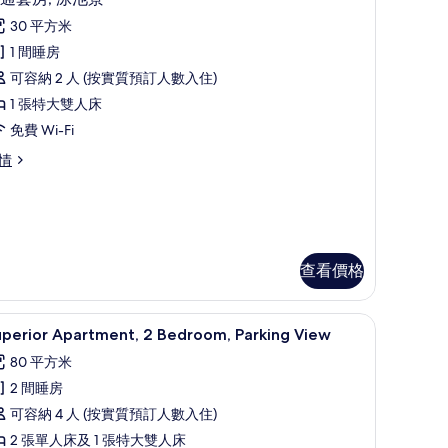
入
片
30 平方米
所
1 間睡房
有
可容納 2 人 (按實質預訂人數入住)
普
1 張特大雙人床
通
免費 Wi-Fi
套
情
,
泳
池
景
查看價格
的
相
免費 Wi-Fi
Superior Apartment, 2 Bedroom, Park
載
片
11
uperior Apartment, 2 Bedroom, Parking View
入
80 平方米
所
2 間睡房
有
可容納 4 人 (按實質預訂人數入住)
uperior
2 張單人床及 1 張特大雙人床