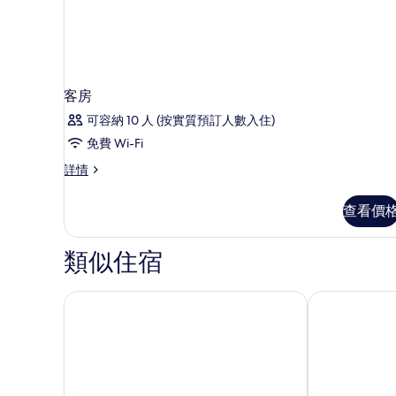
園
園
景
景
詳
情
的
相
客房
片
可容納 10 人 (按實質預訂人數入住)
免費 Wi-Fi
客
詳情
房
詳
查看價
情
類似住宿
格洛麗亞馬里斯套房別墅
優雅奢華行政套