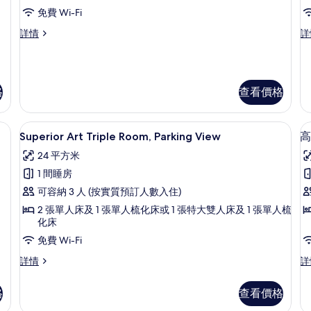
A
華
免費 Wi-Fi
2
套
B
奢
Su
詳情
詳
房
華
Ap
P
的
套
2
V
房
Be
相
詳
Pa
格
查看價格
片
情
Vi
詳
情
king | 書桌、遮光窗簾/窗簾、隔音、免費 Wi-Fi
Superior Art Triple Room, Par
載
14
Superior Art Triple Room, Parking View
高
入
24 平方米
所
1 間睡房
有
可容納 3 人 (按實質預訂人數入住)
Superior
2 張單人床及 1 張單人梳化床或 1 張特大雙人床及 1 張單人梳
Art
化床
Triple
免費 Wi-Fi
Room,
寓
Superior
高
詳情
詳
Parking
1
Art
級
View
Triple
公
格
查看價格
的
Room,
寓,
Parking
1