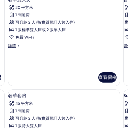
詳
入
詳
片
情
20 平方米
情
所
1 間睡房
有
可容納 2 人 (按實質預訂人數入住)
奢
1 張標準雙人床或 2 張單人床
華
免費 Wi-Fi
雙
奢
普
詳情
詳
人
房
華
通
房
雙
套
人
房,
的
房
泳
相
詳
池
情
景
格
查看價格
片
詳
情
 書桌、遮光窗簾/窗簾、隔音、免費 Wi-Fi
奢華套房 | 書桌、遮光窗簾/窗簾、隔音、
載
18
奢華套房
S
入
45 平方米
所
1 間睡房
有
可容納 2 人 (按實質預訂人數入住)
S
奢
1 張特大雙人床