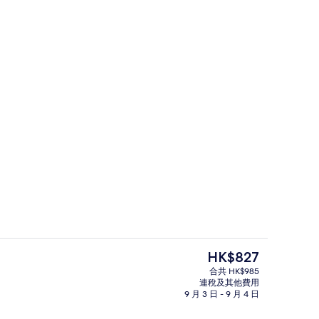
rt Triple Room, Parking View | 書桌、遮光窗簾/窗簾、隔音、免費 Wi-Fi
池畔酒吧
現
HK$827
價
合共 HK$985
HK$827
連稅及其他費用
供應午餐、晚餐及早午餐
住宿入口
9 月 3 日 - 9 月 4 日