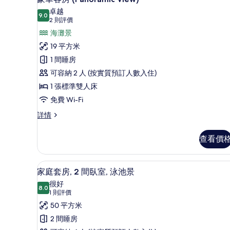
詳
入
的
卓越
情
9.0
9.0 分，滿分 10 分
所
(2
相
2 則評價
則
有
海灘景
片
評
豪
19 平方米
價)
華
1 間睡房
客
可容納 2 人 (按實質預訂人數入住)
房
1 張標準雙人床
(Panoramic
免費 Wi-Fi
View)
豪
詳情
的
華
客
相
查看價
房
片
(Panoramic
View)
家庭套房, 2 間臥室, 泳池景 |
載
6
詳
家庭套房, 2 間臥室, 泳池景
入
情
很好
8.0
8.0 分，滿分 10 分
所
(1
1 則評價
則
有
50 平方米
評
家
2 間睡房
價)