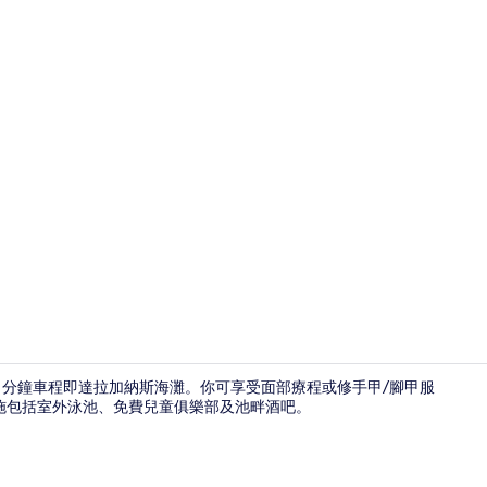
Superior A
 分鐘車程即達拉加納斯海灘。你可享受面部療程或修手甲/腳甲服
施包括室外泳池、免費兒童俱樂部及池畔酒吧。
室外用餐；