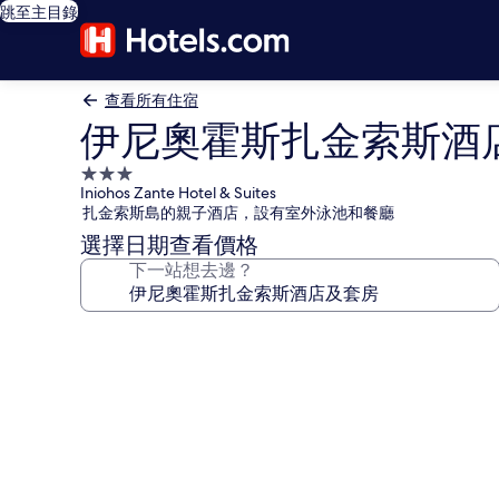
跳至主目錄
查看所有住宿
伊尼奧霍斯扎金索斯酒
3.0
Iniohos Zante Hotel & Suites
星
扎金索斯島的親子酒店，設有室外泳池和餐廳
級
選擇日期查看價格
住
下一站想去邊？
宿
伊
尼
奧
霍
斯