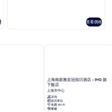
的
情
相
片
格
查看價格
上海南新雅皇冠假日酒店 - IHG 旗下
上
上海南新雅皇冠假日酒店 - IHG 旗
海
下飯店
南
上海市中心
新
雅
泳池
提供車位
皇
免費 Wi-Fi
冠
餐廳
假