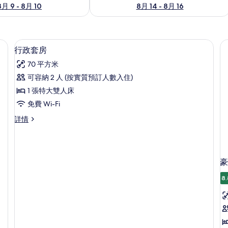
8月 9 - 8月 10
8月 14 - 8月 16
床墊、迷你吧
行政套房 | 高級寢具、羽絨被、特厚
載
6
行政套房
入
70 平方米
所
可容納 2 人 (按實質預訂人數入住)
有
1 張特大雙人床
行
免費 Wi-Fi
政
行
詳情
套
政
房
套
房
的
詳
豪
相
情
片
8.