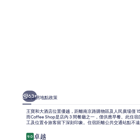
店
相
片
集
63+
概覽
客房
地點
政策
王寶和大酒店位置優越，距離南京路購物區及人民廣場僅 15
而Coffee Shop是店內 3 間餐廳之一，僅供應早餐
工及位置令旅客留下深刻印象。住宿距離公共交通站點不遠，
評
卓越
9.0
9.0 分，滿分 10 分，