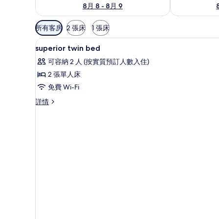
8月 8 - 8月 9
可
所有客房
2 張床
1 張床
用
高級寢具、羽絨被、特厚豪華
載
嘅
4
superior twin bed
入
客
可容納 2 人 (按實質預訂人數入住)
房
所
2 張單人床
篩
有
免費 Wi-Fi
選
superior
條
superior
詳情
twin
件
twin
bed
bed
的
詳
情
相
片