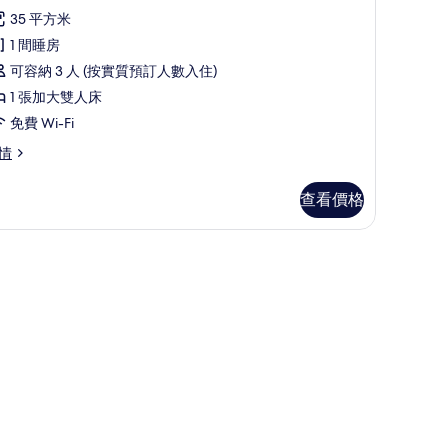
評
35 平方米
價)
1 間睡房
可容納 3 人 (按實質預訂人數入住)
1 張加大雙人床
免費 Wi-Fi
情
查看價格
你吧