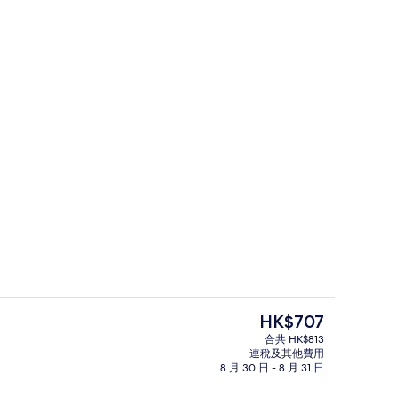
每日供應自助早餐 (費用另計)
 Lizaveta Master 提交
現
HK$707
價
合共 HK$813
HK$707
連稅及其他費用
高級寢具、羽絨被、特厚豪華床墊、迷
8 月 30 日 - 8 月 31 日