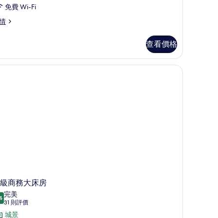
免費 Wi-Fi
情
查看價格
你吧
級商務大床房
完美
4
9.4 分，滿分 10 分
(31
31 則評價
則
城景