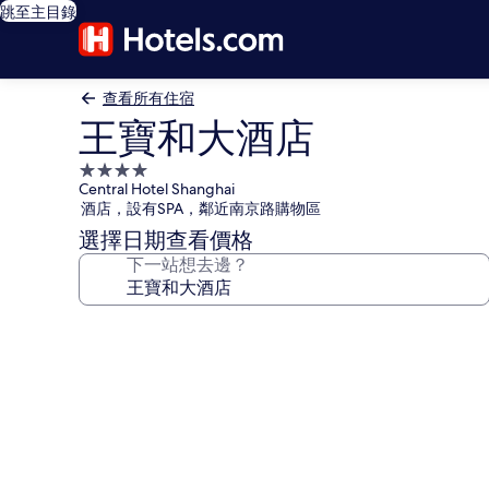
跳至主目錄
查看所有住宿
王寶和大酒店
4.0
Central Hotel Shanghai
星
酒店，設有SPA，鄰近南京路購物區
級
選擇日期查看價格
住
下一站想去邊？
宿
王
寶
和
大
酒