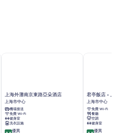
飯店
上海外灘南京東路亞朵酒店
君亭飯店 - 上海外灘豫
上
君
上海外灘南京東路亞朵酒店
君亭飯店 - 上海外灘
海
亭
上海市中心
上海市中心
外
飯
機場接送
免費 Wi-Fi
灘
店
免費 Wi-Fi
餐廳
南
-
健身室
空調
京
上
洗衣設施
健身室
東
海
8.8
8.8
優異
優異
路
外
8.8
8.8