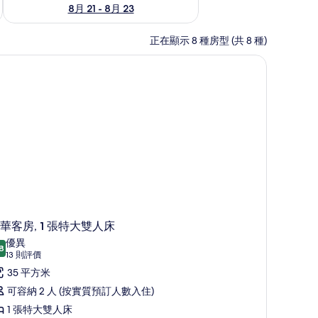
8月 21 - 8月 23
正在顯示 8 種房型 (共 8 種)
豪華床墊、迷你吧
華客房, 1 張特大雙人床
優異
8
8.8 分，滿分 10 分
(13
13 則評價
則
35 平方米
評
可容納 2 人 (按實質預訂人數入住)
價)
1 張特大雙人床