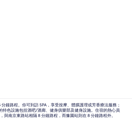
創作者影片 - 由
 分鐘路程。你可到訪 SPA，享受按摩、體膜護理或芳香療法服務；
。此住宿的特色設施包括酒吧/酒廊、健身俱樂部及健身設施。住宿的熱心員
與南京東路站相隔 8 分鐘路程，而豫園站則在 8 分鐘路程外。
其他設施