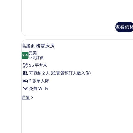
查看價
高級商務雙床房 | 高級寢具、
載
1
高級商務雙床房
入
完美
9.4
9.4 分，滿分 10 分
所
(19
19 則評價
則
有
35 平方米
評
高
可容納 2 人 (按實質預訂人數入住)
價)
級
2 張單人床
商
免費 Wi-Fi
務
高
詳情
級
雙
商
床
務
雙
房
床
的
房