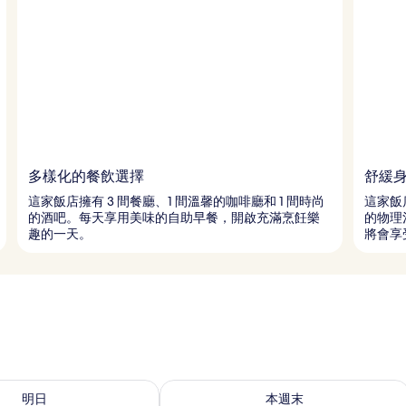
多樣化的餐飲選擇
舒緩
這家飯店擁有 3 間餐廳、1 間溫馨的咖啡廳和 1 間時尚
這家飯
的酒吧。每天享用美味的自助早餐，開啟充滿烹飪樂
的物理
趣的一天。
將會享
 - 8月 10的可訂空房
查看本週末 8月 14 - 8月 16的可訂空房
明日
本週末