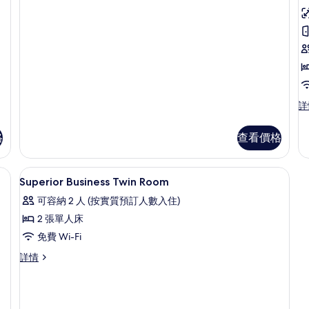
高
詳
級
商
格
查看價格
務
大
床
、特厚豪華床墊、迷你吧
高級寢具、羽絨被、特厚豪華床墊、迷
載
10
房
Superior Business Twin Room
入
詳
可容納 2 人 (按實質預訂人數入住)
情
所
2 張單人床
有
免費 Wi-Fi
Superior
Superior
詳情
Business
Business
Twin
Twin
Room
Room
詳