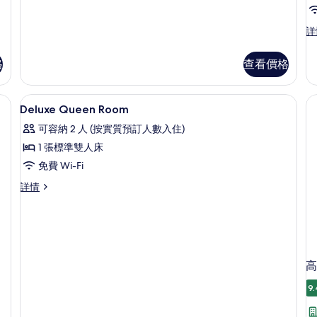
豪
詳
華
客
格
查看價格
房,
1
張
羽絨被、特厚豪華床墊、迷你吧
高級寢具、羽絨被、特厚豪華床墊、迷
載
4
特
Deluxe Queen Room
入
大
可容納 2 人 (按實質預訂人數入住)
雙
所
人
1 張標準雙人床
有
床
免費 Wi-Fi
詳
Deluxe
情
Deluxe
詳情
Queen
Queen
Room
Room
的
詳
情
相
片
高
9.