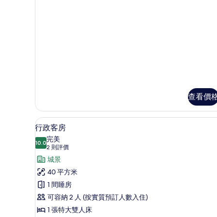
詳
相
情
片
查看價
行政客房 | 高級寢具、羽絨被
載
2
行政客房
入
完美
10.0
10.0 分，滿分 10 分
所
(2
2 則評價
則
有
城景
評
行
40 平方米
價)
政
1 間睡房
客
可容納 2 人 (按實質預訂人數入住)
房
1 張特大雙人床