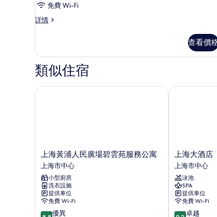
的
免費 Wi-Fi
相
行
詳情
政
片
客
查看價
房
詳
情
類似住宿
上海黃浦人民廣場碧雲苑服務公寓
上海大酒店
上
上
上海黃浦人民廣場碧雲苑服務公寓
上海大酒店
海
海
上海市中心
上海市中心
黃
大
小型廚房
泳池
浦
酒
洗衣設施
SPA
人
店
提供車位
提供車位
民
上
免費 Wi-Fi
免費 Wi-Fi
廣
海
8.8
9.2
優異
卓越
場
市
8.8
9.2