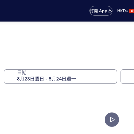
•
打開 App
HKD
日期