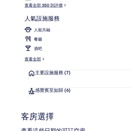
價
查看全部 350 則評價
人氣設施服務
住宿正面
人寵共融
餐廳
酒吧
查看全部
主要設施服務
(7)
感覺賓至如歸
(6)
客房選擇
查看這些日期的可訂空房