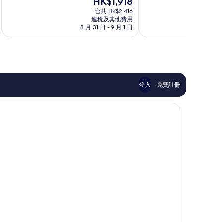
HK$1,918
為
為
堡
售
10
10
舊
合共 HK$2,416
HK$1,918
分)，
分)，
連稅及其他費用
城
8 月 31 日 - 9 月 1 日
8 月
卓
完
越，
美，
1,708
1,008
則
則
評
評
價
價
篇
篇
登入
免費註冊
評
評
價
價