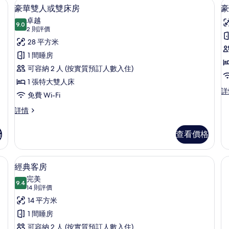
、迷你吧、房內夾萬、遮光窗簾/窗簾
豪華雙人或雙床房 | 高級寢具、迷你
載
6
情
床
豪華雙人或雙床房
豪
入
房
卓越
9.0
詳
9.0 分，滿分 10 分
所
(2
2 則評價
情
則
有
28 平方米
評
豪
1 間睡房
價)
華
可容納 2 人 (按實質預訂人數入住)
雙
1 張特大雙人床
豪
詳
人
免費 Wi-Fi
華
或
雙
豪
詳情
人
華
雙
或
雙
格
查看價格
床
雙
人
床
或
房
房
雙
視連有線電視頻道
經典客房 | 高級寢具、迷你吧、房內夾
載
的
詳
6
床
經典客房
情
入
房
相
完美
詳
9.4
9.4 分，滿分 10 分
所
(14
片
14 則評價
情
則
有
14 平方米
評
經
1 間睡房
價)
典
可容納 2 人 (按實質預訂人數入住)