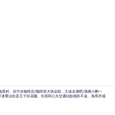
大堂休息區
及迪恩村。你可在咖啡店/咖啡室大快朵頤，又或去酒吧/酒廊小酌一
，即達喬治街及王子街花園。住宿與公共交通站點相距不遠，海馬市場
標準雙人房 