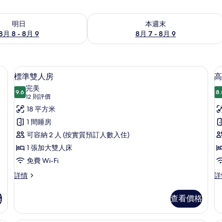
8 - 8月 9的可訂空房
查看本週末 8月 7 - 8月 9的可訂空房
明日
本週末
8月 8 - 8月 9
8月 7 - 8月 9
吧、房內夾萬、遮光窗簾/窗簾
標準雙人房 | 高級寢具、迷你吧、房內
載
7
標準雙人房
高
入
完美
9.6
8.
9.6 分，滿分 10 分
所
(12
12 則評價
則
有
18 平方米
評
標
1 間睡房
價)
準
可容納 2 人 (按實質預訂人數入住)
雙
1 張加大雙人床
人
免費 Wi-Fi
房
標
高
詳情
詳
準
級
的
雙
雙
格
查看價格
相
人
人
房
或
片
詳
雙