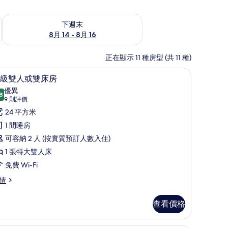
查看下週末 8月 14 - 8月 16的可訂空房
下週末
8月 14 - 8月 16
正在顯示 11 種房型 (共 11 種)
夾萬、遮光窗簾/窗簾
高級雙人或雙床房 | 高級寢具、迷你吧、房內
載
5
級雙人或雙床房
入
優異
8
8.8 分，滿分 10 分
所
(9
9 則評價
則
有
24 平方米
評
高
1 間睡房
價)
級
可容納 2 人 (按實質預訂人數入住)
雙
1 張特大雙人床
人
免費 Wi-Fi
或
情
雙
查看價格
床
房