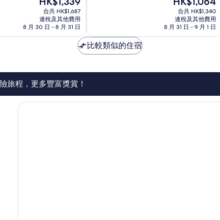
HK$1,339
HK$1,064
分
旗
售
售
為
合共 HK$1,687
下
合共 HK$1,340
HK$1,339
HK$1,064
連稅及其他費用
連稅及其他費用
10
酒
8 月 30 日 - 8 月 31 日
8 月 31 日 - 9 月 1 日
分)，
店
優
柯
比較類似的住宿
異，
爾
1,514
撕
則
多
評
芬
價
險旅程，更多豐富獎賞！
篇
評
價