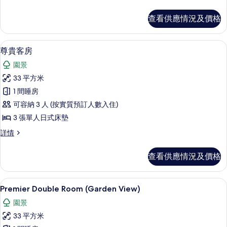
床
貴
房
雙
查看供應情況及價格
床
的
房
相
詳
高級寢具、房內夾萬、遮光窗簾/窗簾
載
4
情
尊貴客房
片
入
園景
所
33 平方米
有
1 間睡房
尊
可容納 3 人 (按實質預訂人數入住)
貴
3 張單人日式床墊
客
尊
詳情
房
貴
的
客
查看供應情況及價格
房
相
詳
片
情
高級寢具、房內夾萬、遮光窗簾/窗簾
載
2
Premier Double Room (Garden View)
入
園景
所
33 平方米
有