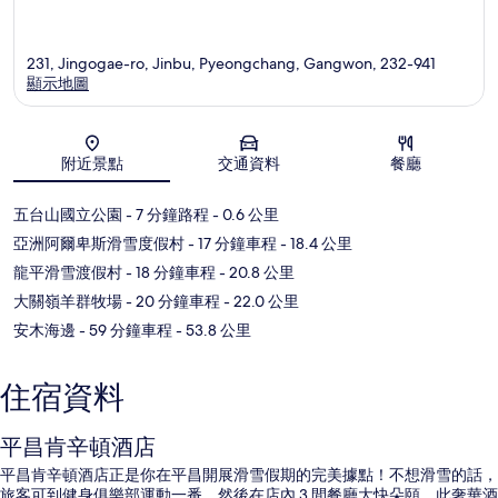
231, Jingogae-ro, Jinbu, Pyeongchang, Gangwon, 232-941
顯示地圖
地圖
附近景點
交通資料
餐廳
五台山國立公園
- 7 分鐘路程
- 0.6 公里
亞洲阿爾卑斯滑雪度假村
- 17 分鐘車程
- 18.4 公里
龍平滑雪渡假村
- 18 分鐘車程
- 20.8 公里
大關嶺羊群牧場
- 20 分鐘車程
- 22.0 公里
安木海邊
- 59 分鐘車程
- 53.8 公里
住宿資料
平昌肯辛頓酒店
平昌肯辛頓酒店正是你在平昌開展滑雪假期的完美據點！不想滑雪的話，
旅客可到健身俱樂部運動一番，然後在店內 3 間餐廳大快朵頤。此奢華酒