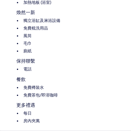
加熱地板 (浴室)
煥然一新
獨立浴缸及淋浴設備
免費梳洗用品
風筒
毛巾
廁紙
保持聯繫
電話
餐飲
免費樽裝水
免費茶包/即溶咖啡
更多禮遇
每日
房內夾萬