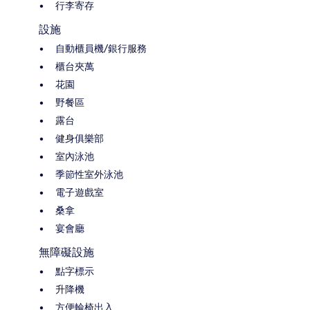
行李寄存
設施
自動櫃員機/銀行服務
櫃台夾萬
花園
野餐區
露台
健身俱樂部
室內泳池
季節性室外泳池
電子遊戲室
桑拿
宴會廳
無障礙設施
點字標示
升降機
方便輪椅出入