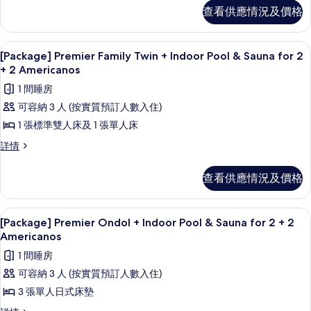
+
Double
查看供應情況及價格
相
Indoor
+
Indoor
片
Pool
Pool
高級寢具、房內夾萬、遮光窗簾/窗簾
載
&
3
&
[Package] Premier Family Twin + Indoor Pool & Sauna for 2
Sauna
入
Sauna
+ 2 Americanos
for
for
所
1 間睡房
2
2
有
+
可容納 3 人 (按實質預訂人數入住)
+
2
[Package]
1 張標準雙人床及 1 張單人床
2
Americanos
Premier
詳
Americanos
[Package]
詳情
Family
情
Premier
的
Twin
Family
查看供應情況及價格
相
+
Twin
+
片
Indoor
Indoor
高級寢具、房內夾萬、遮光窗簾/窗簾
載
Pool
4
Pool
[Package] Premier Ondol + Indoor Pool & Sauna for 2 + 2
&
入
&
Americanos
Sauna
Sauna
所
1 間睡房
for
for
有
2
可容納 3 人 (按實質預訂人數入住)
2
+
[Package]
3 張單人日式床墊
+
2
Premier
Americanos