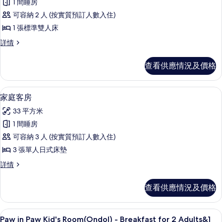
1 間睡房
Premier
可容納 2 人 (按實質預訂人數入住)
Double
1 張標準雙人床
Room
(Garden
Premier
詳情
Double
View)
Room
的
查看供應情況及價格
(Garden
相
View)
詳
片
高級寢具、房內夾萬、遮光窗簾/窗簾
載
6
情
家庭客房
入
33 平方米
所
1 間睡房
有
可容納 3 人 (按實質預訂人數入住)
家
3 張單人日式床墊
庭
家
詳情
客
庭
房
客
查看供應情況及價格
房
的
詳
相
情
高級寢具、房內夾萬、遮光窗簾/窗簾
載
6
Paw in Paw Kid's Room(Ondol) - Breakfast for 2 Adults&1
片