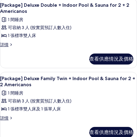
Kids
高級寢具、房內夾萬、遮光窗簾/窗簾
載
2
Kids
[Package] Deluxe Double + Indoor Pool & Sauna for 2 + 2
World
入
World
Americanos
Access
Access
所
1 間睡房
詳
的
有
情
可容納 3 人 (按實質預訂人數入住)
相
[Package]
1 張標準雙人床
片
Deluxe
[Package]
詳情
Double
Deluxe
+
Double
查看供應情況及價格
Indoor
+
Indoor
Pool
Pool
高級寢具、房內夾萬、遮光窗簾/窗簾
載
&
2
&
[Package] Deluxe Family Twin + Indoor Pool & Sauna for 2 +
Sauna
入
Sauna
2 Americanos
for
for
所
1 間睡房
2
2
有
+
可容納 3 人 (按實質預訂人數入住)
+
2
[Package]
1 張標準雙人床及 1 張單人床
2
Americanos
Deluxe
詳
Americanos
[Package]
詳情
Family
情
Deluxe
的
Twin
Family
查看供應情況及價格
相
+
Twin