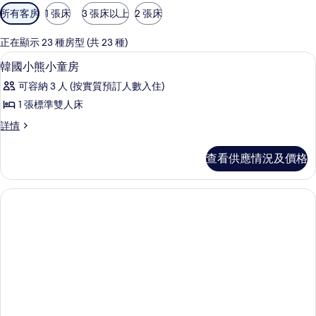
可
所有客房
1 張床
3 張床以上
2 張床
用
嘅
正在顯示 23 種房型 (共 23 種)
客
高級寢具、房內夾萬、遮光窗簾/窗簾
載
6
韓國小熊小童房
房
入
篩
可容納 3 人 (按實質預訂人數入住)
所
選
1 張標準雙人床
有
條
韓
詳情
韓
件
國
國
小
查看供應情況及價格
熊
小
小
熊
童
房
小
詳
童
情
房
的
相
片