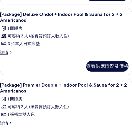
+
片
Indoor
Indoor
高級寢具、房內夾萬、遮光窗簾/窗簾
載
Pool
3
Pool
[Package] Deluxe Ondol + Indoor Pool & Sauna for 2 + 2
&
入
&
Americanos
Sauna
Sauna
所
1 間睡房
for
for
有
2
可容納 3 人 (按實質預訂人數入住)
2
+
[Package]
3 張單人日式床墊
+
2
Deluxe
Americanos
2
[Package]
詳情
Ondol
詳
Deluxe
Americanos
情
+
Ondol
的
查看供應情況及價格
Indoor
+
相
Indoor
Pool
Pool
片
高級寢具、房內夾萬、遮光窗簾/窗簾
載
&
2
&
[Package] Premier Double + Indoor Pool & Sauna for 2 + 2
Sauna
入
Sauna
Americanos
for
for
所
1 間睡房
2
2
有
+
可容納 2 人 (按實質預訂人數入住)
+
2
[Package]
1 張標準雙人床
2
Americanos
Premier
詳
Americanos
[Package]
詳情
Double
情
Premier
的