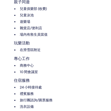
親子同遊
兒童俱樂部 (收費)
兒童泳池
遊樂場
雜貨店/便利店
場內有救生員當值
玩樂活動
在滑雪區附近
專心工作
商務中心
10 間會議室
住宿服務
24 小時接待處
禮賓服務
旅行團諮詢/購票服務
洗衣設備