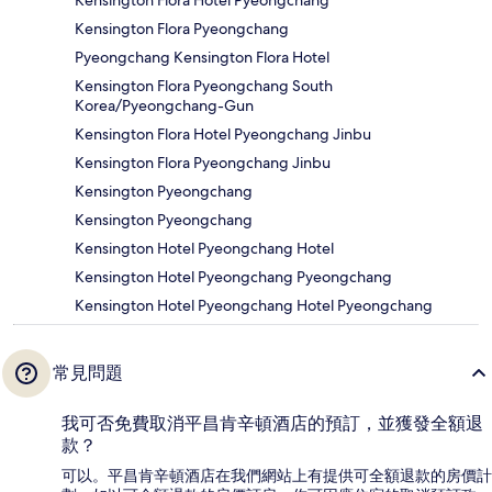
Kensington Flora Hotel Pyeongchang
Kensington Flora Pyeongchang
Pyeongchang Kensington Flora Hotel
Kensington Flora Pyeongchang South
Korea/Pyeongchang-Gun
Kensington Flora Hotel Pyeongchang Jinbu
Kensington Flora Pyeongchang Jinbu
Kensington Pyeongchang
Kensington Pyeongchang
Kensington Hotel Pyeongchang Hotel
Kensington Hotel Pyeongchang Pyeongchang
Kensington Hotel Pyeongchang Hotel Pyeongchang
常見問題
我可否免費取消平昌肯辛頓酒店的預訂，並獲發全額退
款？
可以。平昌肯辛頓酒店在我們網站上有提供可全額退款的房價計