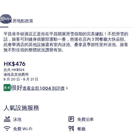
店
一個
下一個
相
65+
概覽
客房
地點
政策
片
平昌肯辛頓酒店正是你在平昌開展滑雪假期的完美據點！不想滑雪的
集
話，旅客可到健身俱樂部運動一番，然後在店內 3 間餐廳大快朵頤。
此奢華酒店的其他設施還有室內泳池、桑拿及季節性室外泳池。旅客
無不對住宿的整體狀況讚譽有加。
現
HK$476
價
合共 HK$524
HK$476
連稅及其他費用
8 月 20 日 - 8 月 21 日
室外用餐
評
很好
8.4
查看全部 1,004 則評價
8.4 分，滿分 10 分，
價
人氣設施服務
泳池
免費泊車
免費 Wi-Fi
餐廳