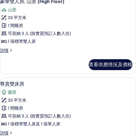
2
(Deluxe
Ondol
豪華雙人房, 山景 (High Floor)
的
入
Ondol
Room
山景
Room
相
所
/
/
33 平方米
片
有
High
High
1 間睡房
floor)
floor)
豪
詳
可容納 3 人 (按實質預訂人數入住)
的
華
情
1 張標準雙人床
相
雙
豪
詳情
片
人
華
房,
雙
查看供應情況及價格
人
山
房,
景
山
高級寢具、房內夾萬、遮光窗簾/窗簾
載
3
景
尊貴雙床房
(High
入
(High
Floor)
園景
Floor)
所
的
詳
33 平方米
有
情
相
1 間睡房
尊
片
可容納 3 人 (按實質預訂人數入住)
貴
1 張標準雙人床及 1 張單人床
雙
尊
詳情