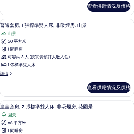
房,
雙
查看供應情況及價格
床
山
房,
景
山
普通套房, 1 張標準雙人床, 非吸煙房, 
載
4
景
普通套房, 1 張標準雙人床, 非吸煙房, 山景
(Deluxe
入
(Deluxe
/
山景
/
所
High
High
50 平方米
有
Floor)
Floor)
1 間睡房
詳
普
的
情
可容納 3 人 (按實質預訂人數入住)
通
相
1 張標準雙人床
套
片
普
詳情
房,
通
1
套
查看供應情況及價格
房,
張
1
標
張
高級寢具、房內夾萬、遮光窗簾/窗簾
載
5
標
準
皇室套房, 2 張標準雙人床, 非吸煙房, 花園景
入
準
雙
園景
雙
所
人
人
66 平方米
有
床,
床,
1 間睡房
非