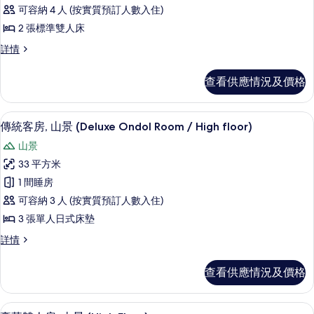
皇
非
吸
可容納 4 人 (按實質預訂人數入住)
室
煙
吸
2 張標準雙人床
房,
套
煙
山
皇
詳情
房,
景
室
房,
詳
2
套
山
查看供應情況及價格
情
房,
張
景
2
標
張
的
高級寢具、房內夾萬、遮光窗簾/窗簾
載
3
標
準
傳統客房, 山景 (Deluxe Ondol Room / High floor)
相
入
準
雙
山景
雙
片
所
人
人
33 平方米
有
床,
床,
1 間睡房
非
傳
非
吸
可容納 3 人 (按實質預訂人數入住)
統
煙
吸
3 張單人日式床墊
房,
客
煙
花
傳
詳情
房,
園
統
房,
景
山
客
花
查看供應情況及價格
詳
房,
景
情
園
山
(Deluxe
景
景
高級寢具、房內夾萬、遮光窗簾/窗簾
載