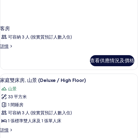
客房
可容納 3 人 (按實質預訂人數入住)
客
詳情
房
詳
查看供應情況及價格
情
高級寢具、房內夾萬、遮光窗簾/窗簾
載
2
家庭雙床房, 山景 (Deluxe / High Floor)
入
山景
所
33 平方米
有
1 間睡房
家
可容納 3 人 (按實質預訂人數入住)
庭
1 張標準雙人床及 1 張單人床
雙
家
詳情
床
庭