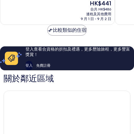
現
HK$441
達
分
分
售
溫
為
為
合共 HK$486
HK$441
德
連稅及其他費用
10
10
9 月 1 日 - 9 月 2 日
姆
分)，
分)，
套
優
優
比較類似的住宿
房
異，
異，
酒
1,008
558
店
則
則
Pyeongchang
評
評
登入查看合資格的折扣及禮遇，更多歷險旅程，更多豐富
價
價
獎賞！
篇
篇
評
評
登入
免費註冊
價
價
關於鄰近區域