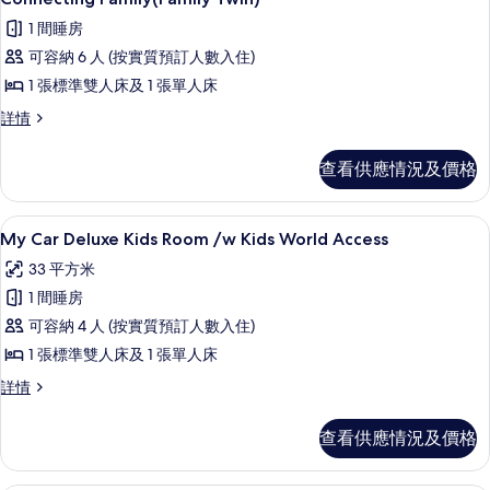
入
片
1 間睡房
所
可容納 6 人 (按實質預訂人數入住)
有
1 張標準雙人床及 1 張單人床
Connecting
Connecting
詳情
Family(Family
Family(Family
Twin)
Twin)
查看供應情況及價格
的
詳
情
相
My Car Deluxe Kids Room /w 
載
片
2
My Car Deluxe Kids Room /w Kids World Access
入
33 平方米
所
1 間睡房
有
可容納 4 人 (按實質預訂人數入住)
My
1 張標準雙人床及 1 張單人床
Car
My
詳情
Deluxe
Car
Kids
Deluxe
查看供應情況及價格
Room
Kids
/w
Room
/w