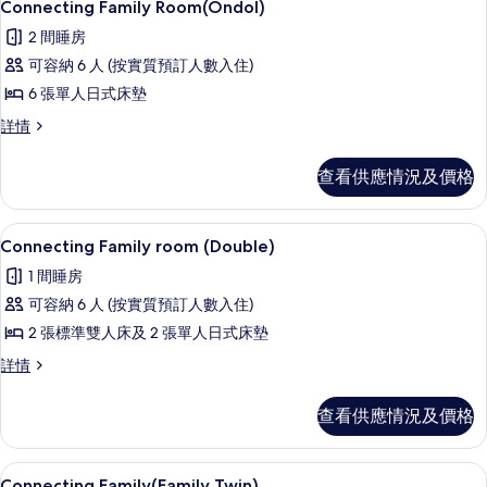
4
情
Connecting Family Room(Ondol)
的
入
2 間睡房
相
所
可容納 6 人 (按實質預訂人數入住)
片
有
6 張單人日式床墊
Connecting
Connecting
詳情
Family
Family
Room(Ondol)
Room(Ondol)
查看供應情況及價格
的
詳
情
相
Connecting Family room (Do
載
片
4
Connecting Family room (Double)
入
1 間睡房
所
可容納 6 人 (按實質預訂人數入住)
有
2 張標準雙人床及 2 張單人日式床墊
Connecting
Connecting
詳情
Family
Family
room
room
查看供應情況及價格
(Double)
(Double)
詳
的
情
高級寢具、房內夾萬、遮光窗簾/窗簾
載
相
3
Connecting Family(Family Twin)