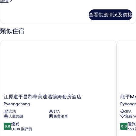
2
[Package]
詳情
Ondol
詳
Premier
Americanos
情
+
Ondol
的
查看供應情況及價格
Indoor
+
相
Indoor
Pool
Pool
片
類似住宿
&
&
Sauna
Sauna
江原道平昌郡華美達溫德姆套房酒店
龍平Mo
for
for
2
2
+
+
2
2
Americanos
詳
Americanos
情
的
相
片
江
龍
江原道平昌郡華美達溫德姆套房酒店
龍平M
原
平
Pyeongchang
Pyeong
道
Mona
泳池
SPA
SPA
平
飯
人寵共融
免費泊車
免費 Wi
昌
店
郡
Pyeong
8.8
8.8
優異
優異
8.8
8.8
華
分
分
1,008 則評價
558
美
(滿
(滿