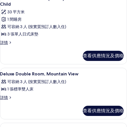
入
Child
所
33 平方米
有
1 間睡房
Paw
可容納 3 人 (按實質預訂人數入住)
in
3 張單人日式床墊
Paw
Paw
詳情
Kid's
in
Room(Ondol)
Paw
查看供應情況及價格
-
Kid's
Room(Ondol)
Breakfast
-
for
高級寢具、房內夾萬、遮光窗簾/窗簾
載
9
Breakfast
Deluxe Double Room, Mountain View
2
入
for
可容納 3 人 (按實質預訂人數入住)
Adults&1
2
所
Adults&1
1 張標準雙人床
Child
有
Child
的
Deluxe
詳情
詳
Deluxe
Double
相
情
Double
Room,
查看供應情況及價格
片
Room,
Mountain
View
Mountain
詳
高級寢具、房內夾萬、遮光窗簾/窗簾
載
View