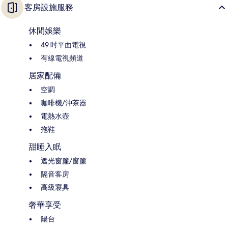
客房設施服務
休閒娛樂
49 吋平面電視
有線電視頻道
居家配備
空調
咖啡機/沖茶器
電熱水壺
拖鞋
甜睡入眠
遮光窗簾/窗簾
隔音客房
高級寢具
奢華享受
陽台