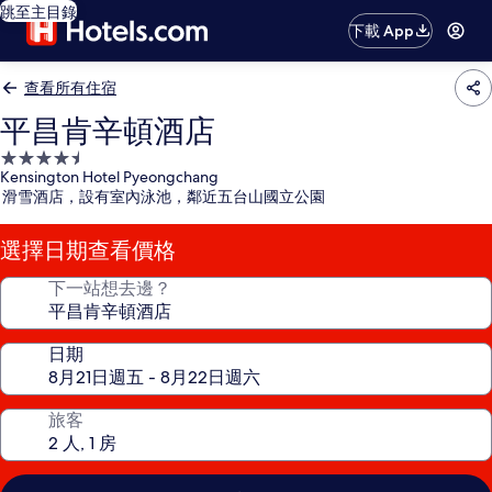
跳至主目錄
下載 App
查看所有住宿
平昌肯辛頓酒店
4.5
Kensington Hotel Pyeongchang
星
滑雪酒店，設有室內泳池，鄰近五台山國立公園
級
住
選擇日期查看價格
宿
下一站想去邊？
日期
旅客