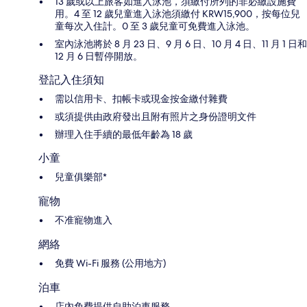
13 歲或以上旅客如進入泳池，須繳付所列的非必繳設施費
用。4 至 12 歲兒童進入泳池須繳付 KRW15,900，按每位兒
童每次入住計。0 至 3 歲兒童可免費進入泳池。
室內泳池將於 8 月 23 日、9 月 6 日、10 月 4 日、11 月 1 日和
12 月 6 日暫停開放。
登記入住須知
需以信用卡、扣帳卡或現金按金繳付雜費
或須提供由政府發出且附有照片之身份證明文件
辦理入住手續的最低年齡為 18 歲
小童
兒童俱樂部*
寵物
不准寵物進入
網絡
免費 Wi-Fi 服務 (公用地方)
泊車
店內免費提供自助泊車服務