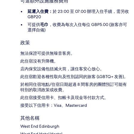
可選額外設施服務費用
延遲入住費：
於 23:00 至 07:00 辦理入住手續，需另收
GBP20
可提供
毛巾
，收費為每次入住每位 GBP5.00 (旅客亦可
選擇自備)
政策
無法保證可提供無噪音客房。
此住宿沒有升降機。
店內保安設備包括滅火筒，讓住客安心放心。
此住宿歡迎各種性取向及性別認同的旅客 (LGBTQ+ 友善)。
於相同住宿地點/住宿日期超過 8 間客房的團體預訂可能有
特別的取消政策或收費。
此住宿接受信用卡、扣帳卡及現金等付款方式。
接受以下信用卡：Visa、Mastercard
其他名稱
West End Edinburgh