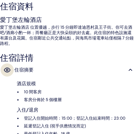
住宿資料
愛丁堡左輪酒店
愛丁堡左輪酒店 位置優越，步行 15 分鐘即達迪恩村及王子街。你可去酒
吧/酒廊小酌一杯；而餐廳正是大快朵頤的好去處。此住宿的特色設施還
有露台及花園。住宿鄰近公共交通站點，與海馬市場電車站僅相隔 7 分鐘
路程。
住宿詳情
住宿摘要
酒店規模
10 間客房
客房分佈於 5 個樓層
入住/退房
登記入住開始時間：15:00；登記入住結束時間：23:00
延遲登記入住 (視乎供應情況而定)
最低登記入住年齡 - 18 歲