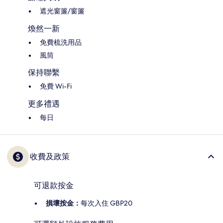
遮光窗簾/窗簾
煥然一新
免費梳洗用品
風筒
保持聯繫
免費 Wi-Fi
更多禮遇
每日
收費及政策
可退款按金
損壞按金：
每次入住 GBP20