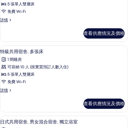
有
人
私
5 張單人雙層床
浴
基
室
人
免費 Wi-Fi
本
詳
浴
基
詳情
情
共
本
室
用
共
查看供應情況及價格
的
用
宿
宿
相
舍,
舍,
遮光窗簾/窗簾、熨斗/熨衫板、免費 Wi-
載
片
1
僅
特級共用宿舍, 多張床
僅
入
限
限
1 間睡房
女
所
士,
女
可容納 10 人 (按實質預訂人數入住)
有
私
士,
5 張單人雙層床
人
特
浴
私
免費 Wi-Fi
級
室
人
特
詳情
詳
共
級
浴
情
用
共
查看供應情況及價格
室
用
宿
宿
的
舍,
舍,
日式共用宿舍, 男女混合宿舍, 獨立浴室 
載
相
4
多
日式共用宿舍, 男女混合宿舍, 獨立浴室
多
入
張
片