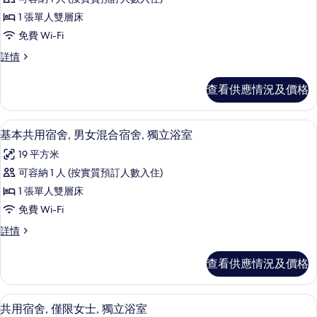
宿
舍,
日
共
舍,
1 張單人雙層床
式
用
共
免費 Wi-Fi
浴
共
用
室
日
詳情
用
(18
式
浴
beds
宿
共
查看供應情況及價格
室
-
用
舍,
Room
宿
(18
男
2)
舍,
beds
基本共用宿舍, 男女混合宿舍, 獨立浴室 
載
詳
5
男
基本共用宿舍, 男女混合宿舍, 獨立浴室
女
-
情
入
女
混
19 平方米
Room
混
所
合
合
可容納 1 人 (按實質預訂人數入住)
2)
有
宿
的
宿
1 張單人雙層床
舍
基
相
詳
舍
免費 Wi-Fi
本
情
片
的
基
詳情
共
本
相
用
共
查看供應情況及價格
片
用
宿
宿
舍,
舍,
遮光窗簾/窗簾、熨斗/熨衫板、免費 Wi-
載
5
男
共用宿舍, 僅限女士, 獨立浴室
男