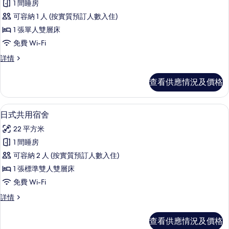
情
相
1 間睡房
有
片
可容納 1 人 (按實質預訂人數入住)
特
1 張單人雙層床
級
免費 Wi-Fi
共
特
詳情
用
級
宿
共
查看供應情況及價格
用
舍
宿
的
舍
日式共用宿舍 | 遮光窗簾/窗簾、熨斗/熨
載
6
詳
日式共用宿舍
相
入
情
片
22 平方米
所
1 間睡房
有
可容納 2 人 (按實質預訂人數入住)
日
1 張標準雙人雙層床
式
免費 Wi-Fi
共
日
詳情
用
式
宿
共
查看供應情況及價格
用