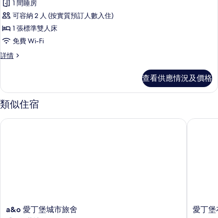
張
1 間睡房
床
所
詳
床
可容納 2 人 (按實質預訂人數入住)
有
情
的
1 張標準雙人床
日
相
免費 Wi-Fi
式
片
日
詳情
共
式
用
共
查看供應情況及價格
用
宿
宿
舍,
舍,
類似住宿
男
男
女
a&o 愛丁堡城市旅舍
愛丁堡布
女
混
合
混
宿
合
舍,
獨
宿
立
舍,
浴
獨
室
詳
立
情
a&o
愛
a&o 愛丁堡城市旅舍
愛丁堡
浴
愛
丁