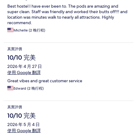
Best hostel I have ever been to. The pods are amazing and
super clean. Staff was friendly and worked their butts off!!! and
location was minutes walk to nearly all attractions. Highly
recommend.
Michelle (2 晚行程)
真實評價
10/10 完美
2026 年 4 月 27 日
使用 Google 翻譯
Great vibes and great customer service
Edward (2 晚行程)
真實評價
10/10 完美
2026 年 5 月 4 日
使用 Google 翻譯