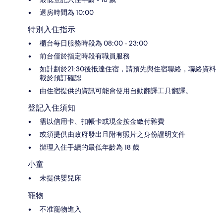
退房時間為 10:00
特別入住指示
櫃台每日服務時段為 08:00 - 23:00
前台僅於指定時段有職員服務
如計劃於21:30後抵達住宿，請預先與住宿聯絡，聯絡資料
載於預訂確認
由住宿提供的資訊可能會使用自動翻譯工具翻譯。
登記入住須知
需以信用卡、扣帳卡或現金按金繳付雜費
或須提供由政府發出且附有照片之身份證明文件
辦理入住手續的最低年齡為 18 歲
小童
未提供嬰兒床
寵物
不准寵物進入