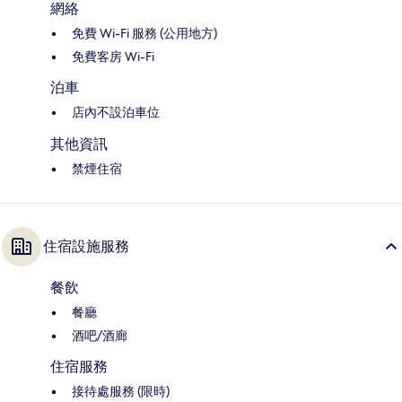
網絡
免費 Wi-Fi 服務 (公用地方)
免費客房 Wi-Fi
泊車
店內不設泊車位
其他資訊
禁煙住宿
住宿設施服務
餐飲
餐廳
酒吧/酒廊
住宿服務
接待處服務 (限時)