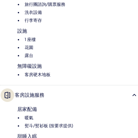
旅行團諮詢/購票服務
洗衣設備
行李寄存
設施
1 座樓
花園
露台
無障礙設施
客房硬木地板
客房設施服務
居家配備
暖氣
熨斗/熨衫板 (按要求提供)
甜睡入眠