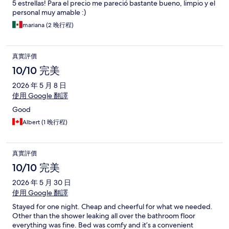
5 estrellas! Para el precio me pareció bastante bueno, limpio y el
personal muy amable :)
mariana (2 晚行程)
真實評價
10/10 完美
2026 年 5 月 8 日
使用 Google 翻譯
Good
Albert (1 晚行程)
真實評價
10/10 完美
2026 年 5 月 30 日
使用 Google 翻譯
Stayed for one night. Cheap and cheerful for what we needed.
Other than the shower leaking all over the bathroom floor
everything was fine. Bed was comfy and it’s a convenient