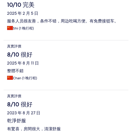
10/10 完美
2025 年 2 月 5 日
服务人员很友善，条件不错，周边吃喝方便。有免费接驳车。
Shi (1 晚行程)
真實評價
8/10 很好
2025 年 8 月 11 日
整體不錯
Chan (1 晚行程)
真實評價
8/10 很好
2023 年 8 月 27 日
乾淨舒服
有驚喜，房間很大，清潔舒服