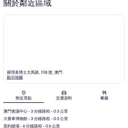
關於鄰近區域
羅理基博士大馬路, 1118 號, 澳門
顯示地圖
地圖
附近景點
交通資料
餐廳
澳門會議中心
- 3 分鐘路程
- 0.3 公里
大賽車博物館
- 3 分鐘路程
- 0.3 公里
里約賭場
- 6 分鐘路程
- 0.6 公里