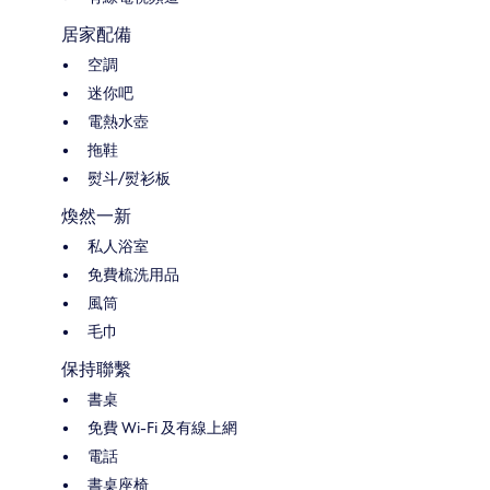
居家配備
空調
迷你吧
電熱水壺
拖鞋
熨斗/熨衫板
煥然一新
私人浴室
免費梳洗用品
風筒
毛巾
保持聯繫
書桌
免費 Wi-Fi 及有線上網
電話
書桌座椅