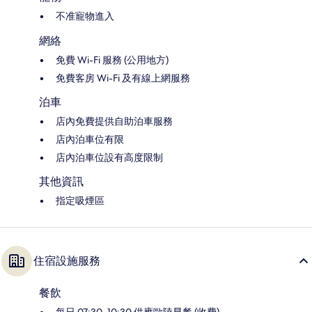
不准寵物進入
網絡
免費 Wi-Fi 服務 (公用地方)
免費客房 Wi-Fi 及有線上網服務
泊車
店內免費提供自助泊車服務
店內泊車位有限
店內泊車位設有高度限制
其他資訊
指定吸煙區
住宿設施服務
餐飲