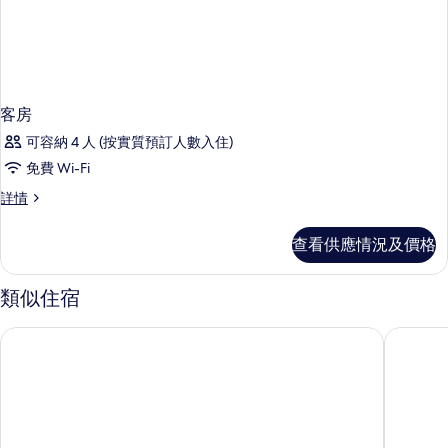
客房
可容納 4 人 (按實質預訂人數入住)
免費 Wi-Fi
客
詳情
房
詳
查看供應情況及價格
情
類似住宿
澳門皇都飯店
澳門勵庭