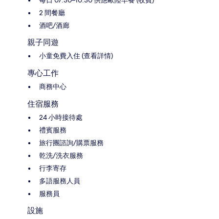
每日 07:30–10:30 供應歐陸早餐 (收費)
2 間餐廳
酒吧/酒廊
親子同遊
小童免費入住 (查看詳情)
專心工作
商務中心
住宿服務
24 小時接待處
禮賓服務
旅行團諮詢/購票服務
乾洗/洗衣服務
行李寄存
多語服務人員
服務員
設施