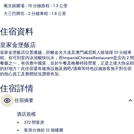
葡京娛樂場
- 15 分鐘路程
- 1.3 公里
大三巴牌坊
- 2 分鐘車程
- 1.8 公里
住宿資料
皇家金堡飯店
皇家金堡飯店位置優越，距離金光大道及澳門威尼斯人賭場僅 10 分鐘車
程。你可到室內泳池暢快玩水；而ImperialChineseRestaurant是店內 2 間
餐廳之一，有供應中國菜，並於午餐及晚餐時段營業，正是之後大快朵頤
的好地方！此住宿還有健身設施及酒吧/酒廊等特色設施旅客無不對住宿
的熱心員工及整體狀況讚譽有加。
住宿詳情
住宿摘要
酒店規模
372 間客房
客房分佈於 12 個樓層