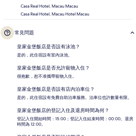
Casa Real Hotel, Macau Macau
Casa Real Hotel, Macau Hotel Macau
常見問題
皇家金堡飯店是否設有泳池？
是的，此住宿設有室內泳池。
皇家金堡飯店是否允許寵物入住？
很抱歉，恕不准攜帶寵物入住。
皇家金堡飯店是否設有店內泊車位？
是的，此住宿設有免費自助泊車服務。泊車位也許數量有限。
皇家金堡飯店的登記入住及退房時間為何？
登記入住開始時間：15:00；登記入住結束時間：00:00。退房
時間為 12:00。