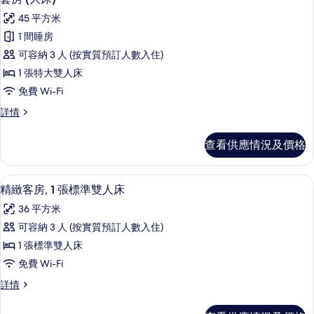
入
45 平方米
所
1 間睡房
有
可容納 3 人 (按實質預訂人數入住)
套
1 張特大雙人床
房
免費 Wi-Fi
(大
套
詳情
床)
房
的
(大
查看供應情況及價格
床)
相
詳
片
情
精緻客房, 1 張標準雙人床 | 迷你吧
載
5
精緻客房, 1 張標準雙人床
入
36 平方米
所
可容納 3 人 (按實質預訂人數入住)
有
1 張標準雙人床
精
免費 Wi-Fi
緻
精
詳情
客
緻
房,
客