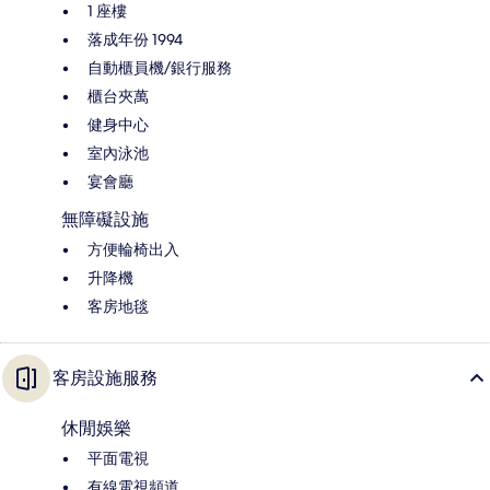
1 座樓
落成年份 1994
自動櫃員機/銀行服務
櫃台夾萬
健身中心
室內泳池
宴會廳
無障礙設施
方便輪椅出入
升降機
客房地毯
客房設施服務
休閒娛樂
平面電視
有線電視頻道