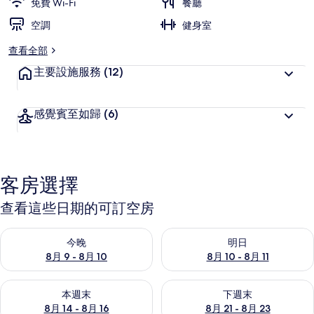
免費 Wi-Fi
餐廳
空調
健身室
查看全部
主要設施服務
(12)
感覺賓至如歸
(6)
客房選擇
查看這些日期的可訂空房
查看今晚 8月 9 - 8月 10的可訂空房
查看明日 8月 10 - 8月 11的可
今晚
明日
8月 9 - 8月 10
8月 10 - 8月 11
查看本週末 8月 14 - 8月 16的可訂空房
查看下週末 8月 21 - 8月 23
本週末
下週末
8月 14 - 8月 16
8月 21 - 8月 23