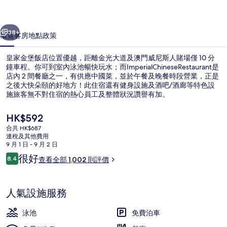
相
一個
下一個
片
38+
概覽
客房
地點
政策
集
皇家金堡飯店位置優越，距離金光大道及澳門威尼斯人賭場僅 10 分
鐘車程。你可到室內泳池暢快玩水；而ImperialChineseRestaurant是
店內 2 間餐廳之一，有供應中國菜，並於午餐及晚餐時段營業，正是
之後大快朵頤的好地方！此住宿還有健身設施及酒吧/酒廊等特色設
施旅客無不對住宿的熱心員工及整體狀況讚譽有加。
現
HK$592
價
合共 HK$687
HK$592
連稅及其他費用
接待處
9 月 1 日 - 9 月 2 日
評
很好
8.4
查看全部 1,002 則評價
8.4 分，滿分 10 分，
價
人氣設施服務
泳池
免費泊車