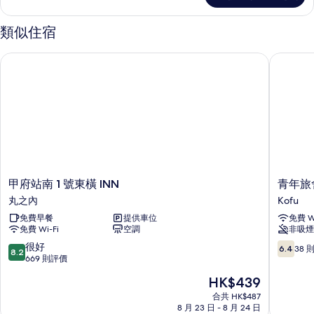
的
詳
相
情
類似住宿
片
甲府站南 1 號東橫 INN
青年旅舍
甲
青
甲府站南 1 號東橫 INN
青年旅
府
年
丸之內
Kofu
站
旅
免費早餐
提供車位
免費 Wi
南
舍
免費 Wi-Fi
空調
非吸煙
1
索
號
諾
8.2
6.4
很好
6.4
38 
8.2
東
馬
分
分
669 則評價
橫
馬
(滿
(滿
現
HK$439
INN
Kofu
分
分
售
丸
為
為
合共 HK$487
HK$439
之
8 月 23 日 - 8 月 24 日
10
10