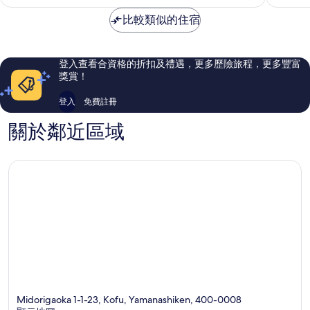
內
分)，
分)，
比較類似的住宿
很
38
好，
則
669
評
則
價
登入查看合資格的折扣及禮遇，更多歷險旅程，更多豐富
評
篇
獎賞！
價
評
篇
價
登入
免費註冊
評
價
關於鄰近區域
Midorigaoka 1-1-23, Kofu, Yamanashiken, 400-0008