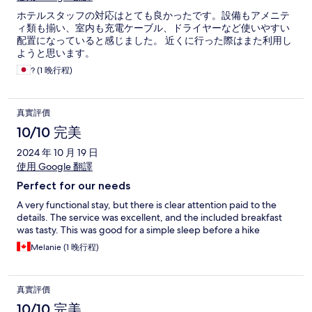
ホテルスタッフの対応はとても良かったです。設備もアメニテ
ィ類も揃い、室内も充電ケーブル、ドライヤーなど使いやすい
配置になっていると感じました。 近くに行った際はまた利用し
ようと思います。
? (1 晚行程)
真實評價
10/10 完美
2024 年 10 月 19 日
使用 Google 翻譯
Perfect for our needs
A very functional stay, but there is clear attention paid to the
details. The service was excellent, and the included breakfast
was tasty. This was good for a simple sleep before a hike
Melanie (1 晚行程)
真實評價
10/10 完美