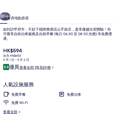
旅
一個
下一個
店
34+
概覽
客房
地點
政策
相
如到訪甲府市，不妨下榻商務酒店山手旅店，盡享優越住宿體驗！你
片
可獲享自助泊車服務及自助早餐 (每日 06:30 至 08:30 供應) 等免費禮
遇。
集
現
HK$594
價
合共 HK$653
HK$594
9 月 1 日 - 9 月 2 日
評
優異
8.8
查看全部 75 則評價
8.8 分，滿分 10 分，
價
咖啡室
人氣設施服務
免費早餐
免費泊車
免費 Wi-Fi
查看全部