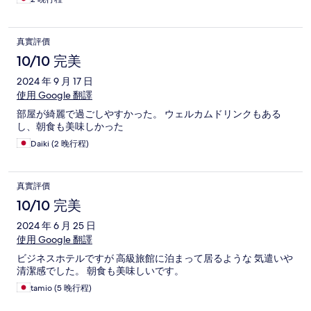
真實評價
10/10 完美
2024 年 9 月 17 日
使用 Google 翻譯
部屋が綺麗で過ごしやすかった。 ウェルカムドリンクもある
し、朝食も美味しかった
Daiki (2 晚行程)
真實評價
10/10 完美
2024 年 6 月 25 日
使用 Google 翻譯
ビジネスホテルですが 高級旅館に泊まって居るような 気遣いや
清潔感でした。 朝食も美味しいです。
tamio (5 晚行程)