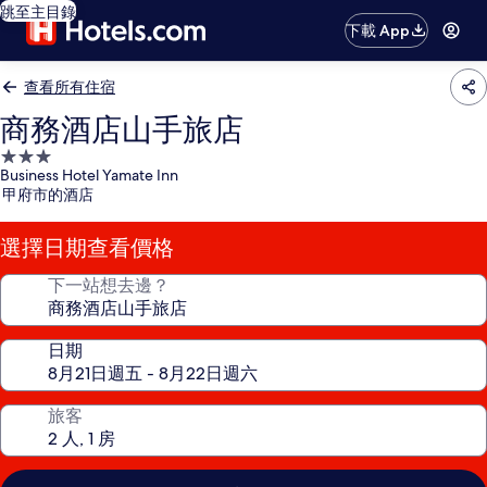
跳至主目錄
下載 App
查看所有住宿
商務酒店山手旅店
3.0
Business Hotel Yamate Inn
星
甲府市的酒店
級
住
選擇日期查看價格
宿
下一站想去邊？
日期
旅客