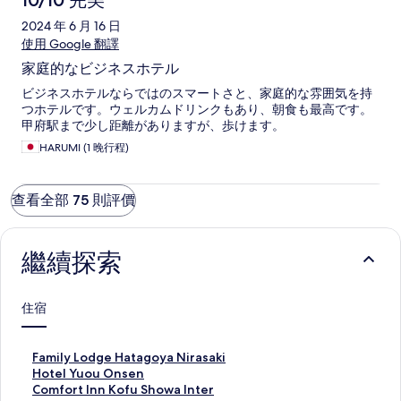
10/10 完美
2024 年 6 月 16 日
使用 Google 翻譯
家庭的なビジネスホテル
ビジネスホテルならではのスマートさと、家庭的な雰囲気を持
つホテルです。ウェルカムドリンクもあり、朝食も最高です。
甲府駅まで少し距離がありますが、歩けます。
HARUMI (1 晚行程)
查看全部 75 則評價
繼續探索
住宿
此
Family Lodge Hatagoya Nirasaki
連
此
Hotel Yuou Onsen
結
連
此
Comfort Inn Kofu Showa Inter