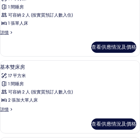
所
選
1 間睡房
有
條
可容納 2 人 (按實質預訂人數入住)
單
件
1 張單人床
人
單
詳情
房
人
的
房
查看供應情況及價格
詳
相
情
片
基本雙床房 | 床單
載
4
基本雙床房
入
17 平方米
所
1 間睡房
有
可容納 2 人 (按實質預訂人數入住)
基
2 張加大單人床
本
基
詳情
雙
本
床
雙
查看供應情況及價格
床
房
房
的
詳
基本雙人房 | 床單