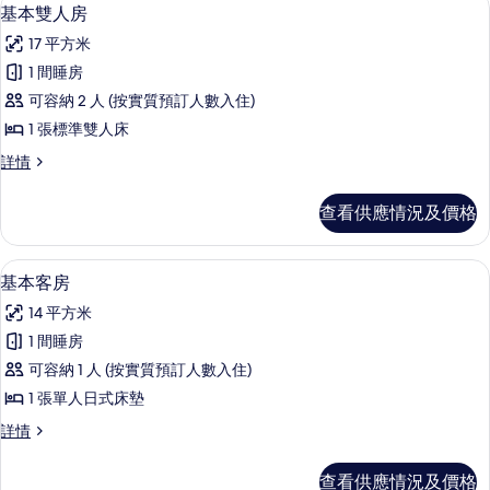
載
4
情
基本雙人房
相
入
片
17 平方米
所
1 間睡房
有
可容納 2 人 (按實質預訂人數入住)
基
1 張標準雙人床
本
基
詳情
雙
本
人
雙
查看供應情況及價格
人
房
房
的
詳
基本客房 | 床單
載
5
情
基本客房
相
入
片
14 平方米
所
1 間睡房
有
可容納 1 人 (按實質預訂人數入住)
基
1 張單人日式床墊
本
基
詳情
客
本
房
客
查看供應情況及價格
房