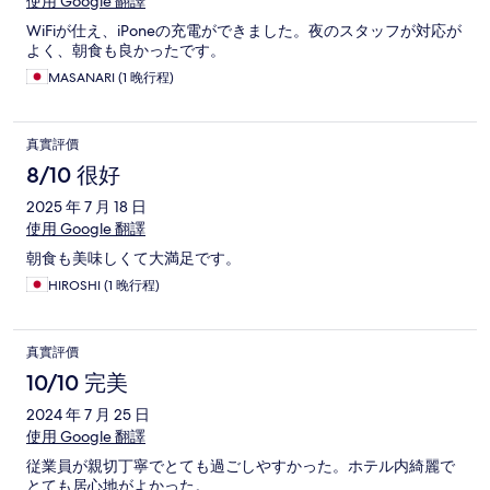
使用 Google 翻譯
WiFiが仕え、iPoneの充電ができました。夜のスタッフが対応が
よく、朝食も良かったです。
MASANARI (1 晚行程)
真實評價
8/10 很好
2025 年 7 月 18 日
使用 Google 翻譯
朝食も美味しくて大満足です。
HIROSHI (1 晚行程)
真實評價
10/10 完美
2024 年 7 月 25 日
使用 Google 翻譯
従業員が親切丁寧でとても過ごしやすかった。ホテル内綺麗で
とても居心地がよかった。