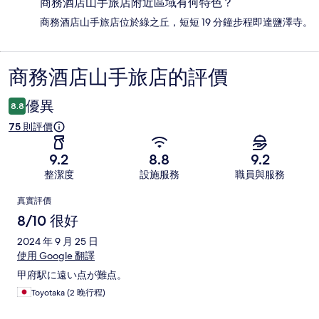
商務酒店山手旅店附近區域有何特色？
商務酒店山手旅店位於綠之丘，短短 19 分鐘步程即達鹽澤寺。
商務酒店山手旅店的評價
評
價
優異
8.8
75 則評價
9.2
8.8
9.2
整潔度
設施服務
職員與服務
評
真實評價
價
8/10 很好
2024 年 9 月 25 日
使用 Google 翻譯
甲府駅に遠い点が難点。
Toyotaka (2 晚行程)