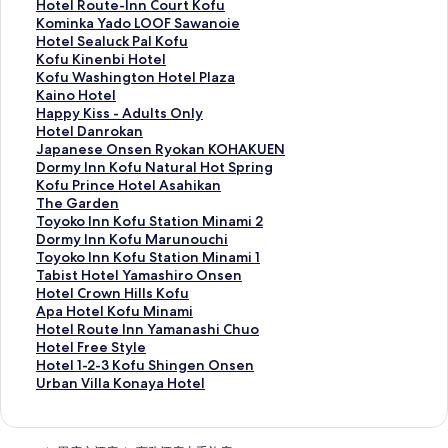
會
結
連
此
Hotel Route-Inn Court Kofu
開
會
結
連
此
Kominka Yado LOOF Sawanoie
啟
開
會
結
連
此
Hotel Sealuck Pal Kofu
F
啟
開
會
結
連
此
Kofu Kinenbi Hotel
a
H
啟
開
會
結
連
此
Kofu Washington Hotel Plaza
m
o
C
啟
開
會
結
連
此
Kaino Hotel
i
t
o
H
啟
開
會
結
連
此
Happy Kiss - Adults Only
l
e
m
o
K
啟
開
會
結
連
此
Hotel Danrokan
y
l
f
t
o
H
啟
開
會
結
連
此
Japanese Onsen Ryokan KOHAKUEN
L
Y
o
e
m
o
K
啟
開
會
結
連
此
Dormy Inn Kofu Natural Hot Spring
o
u
r
l
i
t
o
K
啟
開
會
結
連
此
Kofu Prince Hotel Asahikan
d
o
t
R
n
e
f
o
K
啟
開
會
結
連
此
The Garden
g
u
I
o
k
l
u
f
a
H
啟
開
會
結
連
此
Toyoko Inn Kofu Station Minami 2
e
O
n
u
a
S
K
u
i
a
H
啟
開
會
結
連
此
Dormy Inn Kofu Marunouchi
H
n
n
t
Y
e
i
W
n
p
o
J
啟
開
會
結
連
此
Toyoko Inn Kofu Station Minami 1
a
s
K
e
a
a
n
a
o
p
t
a
D
啟
開
會
結
連
此
Tabist Hotel Yamashiro Onsen
t
e
o
-
d
l
e
s
H
y
e
p
o
K
啟
開
會
結
連
此
Hotel Crown Hills Kofu
a
n
f
I
o
u
n
h
o
K
l
a
r
o
T
啟
開
會
結
連
此
Apa Hotel Kofu Minami
g
頁
u
n
L
c
b
i
t
i
D
n
m
f
h
T
啟
開
會
結
連
此
Hotel Route Inn Yamanashi Chuo
o
面
S
n
O
k
i
n
e
s
a
e
y
u
e
o
D
啟
開
會
結
連
此
Hotel Free Style
y
h
C
O
P
H
g
l
s
n
s
I
P
G
y
o
T
啟
開
會
結
連
此
Hotel 1-2-3 Kofu Shingen Onsen
a
o
o
F
a
o
t
頁
-
r
e
n
r
a
o
r
o
T
啟
開
會
結
連
此
Urban Villa Konaya Hotel
N
w
u
S
l
t
o
面
A
o
O
n
i
r
k
m
y
a
H
啟
開
會
結
連
i
a
r
a
K
e
n
d
k
n
K
n
d
o
y
o
b
o
A
啟
開
會
結
r
I
t
w
o
l
H
u
a
s
o
c
e
I
I
k
i
t
p
H
啟
開
會