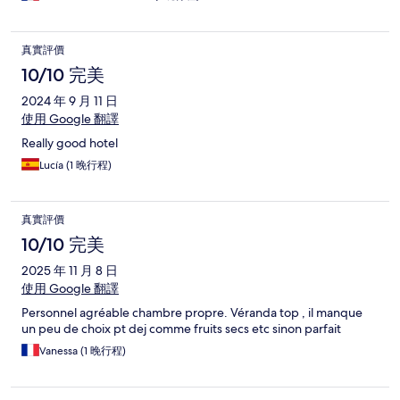
真實評價
10/10 完美
2024 年 9 月 11 日
使用 Google 翻譯
Really good hotel
Lucía (1 晚行程)
真實評價
10/10 完美
2025 年 11 月 8 日
使用 Google 翻譯
Personnel agréable chambre propre. Véranda top , il manque
un peu de choix pt dej comme fruits secs etc sinon parfait
Vanessa (1 晚行程)