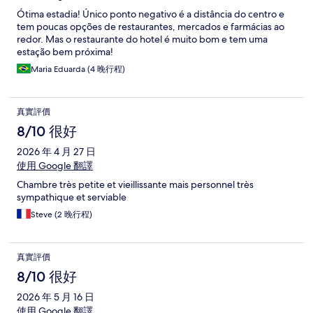
Ótima estadia! Único ponto negativo é a distância do centro e
tem poucas opções de restaurantes, mercados e farmácias ao
redor. Mas o restaurante do hotel é muito bom e tem uma
estação bem próxima!
Maria Eduarda (4 晚行程)
真實評價
8/10 很好
2026 年 4 月 27 日
使用 Google 翻譯
Chambre très petite et vieillissante mais personnel très
sympathique et serviable
Steve (2 晚行程)
真實評價
8/10 很好
2026 年 5 月 16 日
使用 Google 翻譯