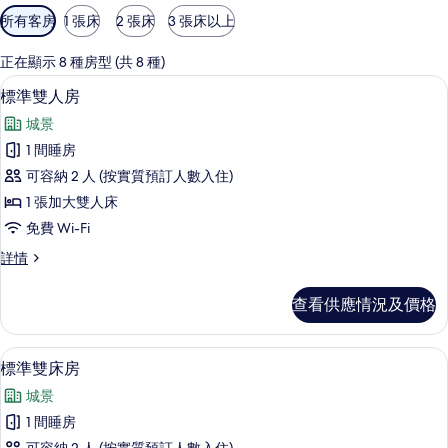
可
所有客房
1 張床
2 張床
3 張床以上
用
嘅
正在顯示 8 種房型 (共 8 種)
客
標準雙人房 | 隔音、免費 Wi-Fi
載
14
標準雙人房
房
入
篩
城景
所
選
1 間睡房
有
條
可容納 2 人 (按實質預訂人數入住)
標
件
1 張加大雙人床
準
免費 Wi-Fi
雙
標
詳情
人
準
房
雙
查看供應情況及價格
人
的
房
相
詳
標準雙床房 | 隔音、免費 Wi-Fi
載
13
情
標準雙床房
片
入
城景
所
1 間睡房
有