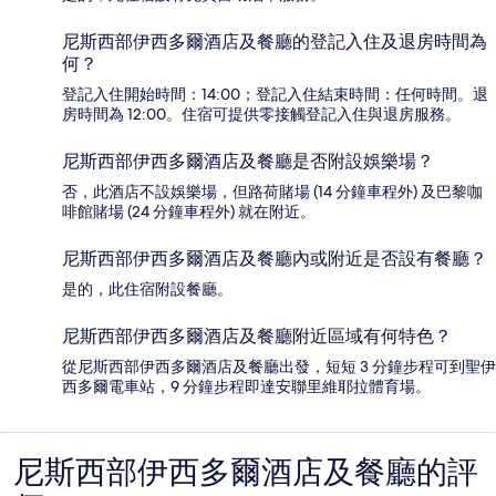
尼斯西部伊西多爾酒店及餐廳的登記入住及退房時間為
何？
登記入住開始時間：14:00；登記入住結束時間：任何時間。退
房時間為 12:00。住宿可提供零接觸登記入住與退房服務。
尼斯西部伊西多爾酒店及餐廳是否附設娛樂場？
否，此酒店不設娛樂場，但路荷賭場 (14 分鐘車程外) 及巴黎咖
啡館賭場 (24 分鐘車程外) 就在附近。
尼斯西部伊西多爾酒店及餐廳內或附近是否設有餐廳？
是的，此住宿附設餐廳。
尼斯西部伊西多爾酒店及餐廳附近區域有何特色？
從尼斯西部伊西多爾酒店及餐廳出發，短短 3 分鐘步程可到聖伊
西多爾電車站，9 分鐘步程即達安聯里維耶拉體育場。
尼斯西部伊西多爾酒店及餐廳的評
評