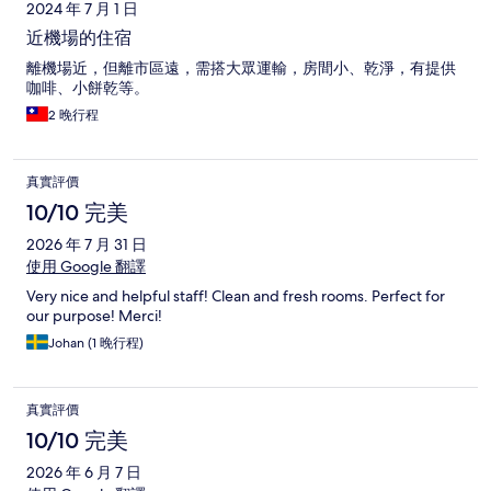
2024 年 7 月 1 日
近機場的住宿
離機場近，但離市區遠，需搭大眾運輸，房間小、乾淨，有提供
咖啡、小餅乾等。
2 晚行程
真實評價
10/10 完美
2026 年 7 月 31 日
使用 Google 翻譯
Very nice and helpful staff! Clean and fresh rooms. Perfect for
our purpose! Merci!
Johan (1 晚行程)
真實評價
10/10 完美
2026 年 6 月 7 日