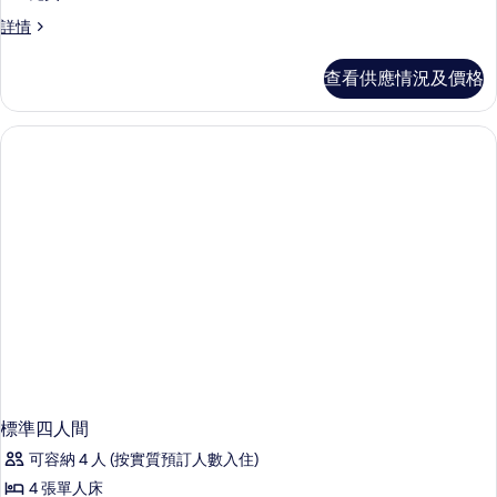
標
詳情
準
雙
查看供應情況及價格
床
房
詳
情
標準四人間
可容納 4 人 (按實質預訂人數入住)
4 張單人床