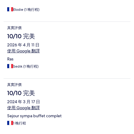
Elodie (1 晚行程)
真實評價
10/10 完美
2026 年 4 月 11 日
使用 Google 翻譯
Ras
Sedik (1 晚行程)
真實評價
10/10 完美
2024 年 3 月 17 日
使用 Google 翻譯
Sejour sympa buffet complet
1 晚行程