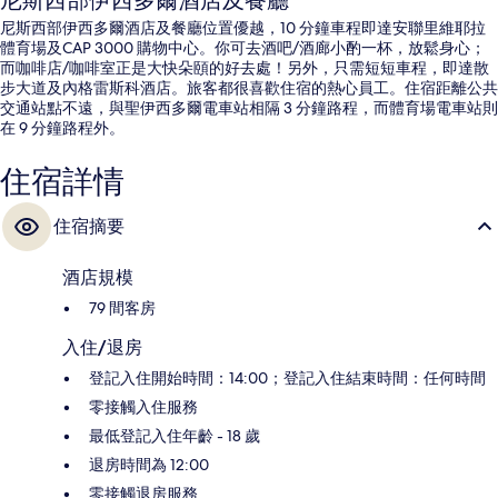
尼斯西部伊西多爾酒店及餐廳
尼斯西部伊西多爾酒店及餐廳位置優越，10 分鐘車程即達安聯里維耶拉
體育場及CAP 3000 購物中心。你可去酒吧/酒廊小酌一杯，放鬆身心；
而咖啡店/咖啡室正是大快朵頤的好去處！另外，只需短短車程，即達散
步大道及內格雷斯科酒店。旅客都很喜歡住宿的熱心員工。住宿距離公共
交通站點不遠，與聖伊西多爾電車站相隔 3 分鐘路程，而體育場電車站則
在 9 分鐘路程外。
住宿詳情
住宿摘要
酒店規模
79 間客房
入住/退房
登記入住開始時間：14:00；登記入住結束時間：任何時間
零接觸入住服務
最低登記入住年齡 - 18 歲
退房時間為 12:00
零接觸退房服務