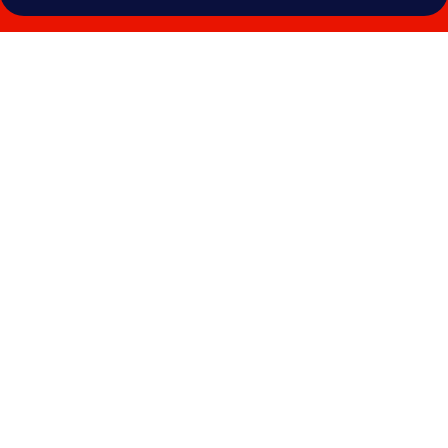
尼
斯
西
部
伊
西