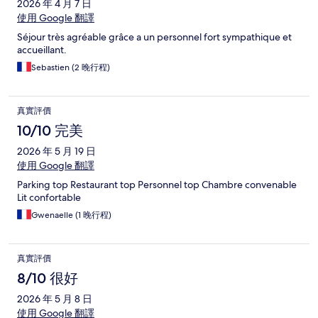
2026 年 4 月 7 日
使用 Google 翻譯
Séjour très agréable grâce a un personnel fort sympathique et
accueillant.
Sebastien (2 晚行程)
真實評價
10/10 完美
2026 年 5 月 19 日
使用 Google 翻譯
Parking top Restaurant top Personnel top Chambre convenable
Lit confortable
Gwenaelle (1 晚行程)
真實評價
8/10 很好
2026 年 5 月 8 日
使用 Google 翻譯