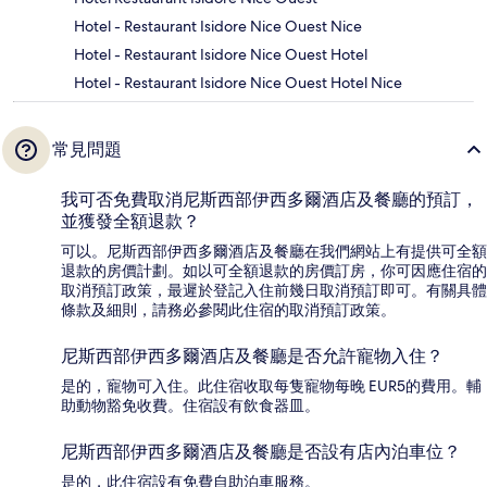
Hotel - Restaurant Isidore Nice Ouest Nice
Hotel - Restaurant Isidore Nice Ouest Hotel
Hotel - Restaurant Isidore Nice Ouest Hotel Nice
常見問題
我可否免費取消尼斯西部伊西多爾酒店及餐廳的預訂，
並獲發全額退款？
可以。尼斯西部伊西多爾酒店及餐廳在我們網站上有提供可全額
退款的房價計劃。如以可全額退款的房價訂房，你可因應住宿的
取消預訂政策，最遲於登記入住前幾日取消預訂即可。有關具體
條款及細則，請務必參閱此住宿的取消預訂政策。
尼斯西部伊西多爾酒店及餐廳是否允許寵物入住？
是的，寵物可入住。此住宿收取每隻寵物每晚 EUR5的費用。輔
助動物豁免收費。住宿設有飲食器皿。
尼斯西部伊西多爾酒店及餐廳是否設有店內泊車位？
是的，此住宿設有免費自助泊車服務。