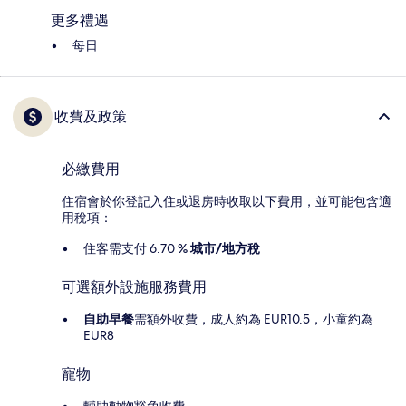
更多禮遇
每日
收費及政策
必繳費用
住宿會於你登記入住或退房時收取以下費用，並可能包含適
用稅項：
住客需支付 6.70 %
城市/地方稅
可選額外設施服務費用
自助早餐
需額外收費，成人約為 EUR10.5，小童約為
EUR8
寵物