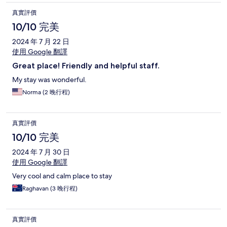
真實評價
10/10 完美
2024 年 7 月 22 日
使用 Google 翻譯
Great place! Friendly and helpful staff.
My stay was wonderful.
Norma (2 晚行程)
真實評價
10/10 完美
2024 年 7 月 30 日
使用 Google 翻譯
Very cool and calm place to stay
Raghavan (3 晚行程)
真實評價