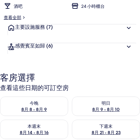
酒吧
24 小時櫃台
查看全部
主要設施服務
(7)
感覺賓至如歸
(6)
客房選擇
查看這些日期的可訂空房
查看今晚 8月 8 - 8月 9的可訂空房
查看明日 8月 9 - 8月 10的可
今晚
明日
8月 8 - 8月 9
8月 9 - 8月 10
查看本週末 8月 14 - 8月 16的可訂空房
查看下週末 8月 21 - 8月 23
本週末
下週末
8月 14 - 8月 16
8月 21 - 8月 23