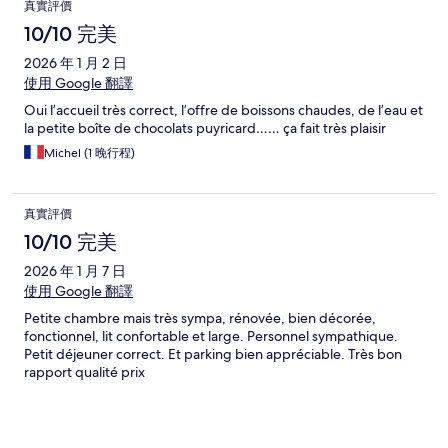
真實評價
10/10 完美
2026 年 1 月 2 日
使用 Google 翻譯
Oui l’accueil très correct, l’offre de boissons chaudes, de l’eau et
la petite boîte de chocolats puyricard…… ça fait très plaisir
Michel (1 晚行程)
真實評價
10/10 完美
2026 年 1 月 7 日
使用 Google 翻譯
Petite chambre mais très sympa, rénovée, bien décorée,
fonctionnel, lit confortable et large. Personnel sympathique.
Petit déjeuner correct. Et parking bien appréciable. Très bon
rapport qualité prix