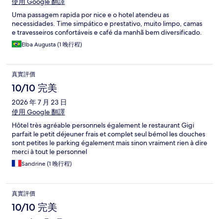
使用 Google 翻譯
Uma passagem rapida por nice e o hotel atendeu as
necessidades. Time simpático e prestativo, muito limpo, camas
e travesseiros confortáveis e café da manhã bem diversificado.
Elba Augusta (1 晚行程)
真實評價
10/10 完美
2026 年 7 月 23 日
使用 Google 翻譯
Hôtel très agréable personnels également le restaurant Gigi
parfait le petit déjeuner frais et complet seul bémol les douches
sont petites le parking également mais sinon vraiment rien à dire
merci à tout le personnel
Sandrine (1 晚行程)
真實評價
10/10 完美