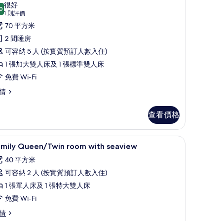
入
很好
相
0
8.0 分，滿分 10 分
所
(1
1 則評價
片
則
有
70 平方米
評
家
2 間睡房
價)
庭
可容納 5 人 (按實質預訂人數入住)
別
1 張加大雙人床及 1 張標準雙人床
,
免費 Wi-Fi
泳
情
池
查看價格
景
的
高級寢具、羽絨被、隔音、免費嬰兒床
載
相
12
amily Queen/Twin room with seaview
入
片
40 平方米
所
可容納 2 人 (按實質預訂人數入住)
有
1 張單人床及 1 張特大雙人床
amily
免費 Wi-Fi
ueen/Twin
mily
情
oom