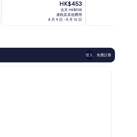
現
HK$453
分
分
寧
售
為
為
合共 HK$538
斯
HK$453
連稅及其他費用
10
10
達
8 月 9 日 - 8 月 10 日
8 月
分)，
分)，
林
卓
完
Rawai
越，
美，
71
115
則
則
評
評
價
價
登入
免費註冊
篇
篇
評
評
價
價