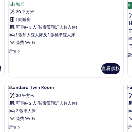
入
標
詳
雙
城景
準
8.
情
所
人
雙
30 平方米
有
人
床,
1 間睡房
床,
標
海
海
可容納 3 人 (按實質預訂人數入住)
準
景
景
1 張加大雙人床及 1 張標準雙人床
詳
三
的
免費 Wi-Fi
情
人
墅
相
標
詳情
房,
家
詳
準
片
庭
多
三
別
人
格
查看價格
張
墅,
房,
泳
床,
多
池
張
被、隔音、免費嬰兒床
高級寢具、羽絨被、隔音、免費嬰兒床
載
城
3
景
Standard Twin Room
F
床,
入
詳
市
城
30 平方米
情
市
所
景
可容納 2 人 (按實質預訂人數入住)
景
有
的
詳
2 張單人床
Standard
F
情
相
免費 Wi-Fi
Twin
Q
片
Standard
Fa
詳情
詳
Room
r