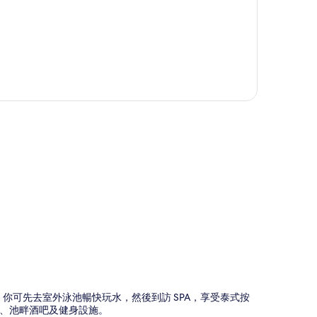
圖
。你可先去室外泳池暢快玩水，然後到訪 SPA，享受泰式按
吧、池畔酒吧及健身設施。