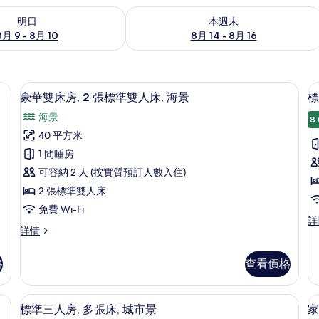
 - 8月 10的可訂空房
查看本週末 8月 14 - 8月 16的可訂空房
明日
本週末
8月 9 - 8月 10
8月 14 - 8月 16
費嬰兒床
豪華雙床房, 2 張標準雙人床, 海景 | 客廳 
載
8
豪華雙床房, 2 張標準雙人床, 海景
標
入
海景
8.
所
40 平方米
有
1 間睡房
豪
可容納 2 人 (按實質預訂人數入住)
華
2 張標準雙人床
雙
免費 Wi-Fi
床
標
詳
豪
詳情
準
房,
房
華
雙
2
雙
人
格
查看價格
床
張
房,
房,
泳
標
2
池
 海景 | 高級寢具、羽絨被、隔音、免費嬰兒床
標準三人房, 多張床, 城市景 | 客房景觀
載
6
張
準
標準三人房, 多張床, 城市景
家
景