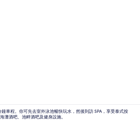
外觀
分鐘車程。你可先去室外泳池暢快玩水，然後到訪 SPA，享受泰式按
間海灘酒吧、池畔酒吧及健身設施。
桑拿、熱水