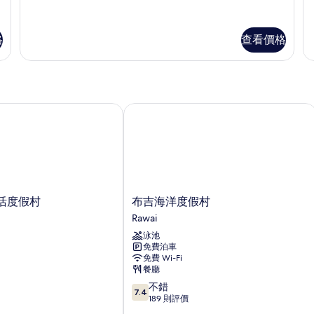
Twin
Q
w
的
Room
r
s
相
詳
wi
情
se
格
查看價格
片
詳
情
活度假村
布吉海洋度假村
布
生活度假村
布吉海洋度假村
吉
Rawai
海
泳池
洋
免費泊車
度
免費 Wi-Fi
假
餐廳
村
7.4
不錯
Rawai
7.4
分
189 則評價
(滿