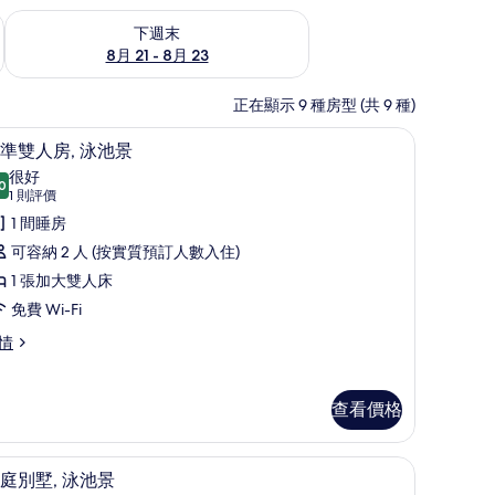
查看下週末 8月 21 - 8月 23的可訂空房
下週末
8月 21 - 8月 23
正在顯示 9 種房型 (共 9 種)
| 40 吋LCD 電視連衛星電視頻道、Netflix、Hulu
標準雙人房, 泳池景 | 高級寢具、羽絨被、隔
載
5
準雙人房, 泳池景
入
很好
0
8.0 分，滿分 10 分
所
(1
1 則評價
則
有
1 間睡房
評
標
可容納 2 人 (按實質預訂人數入住)
價)
準
1 張加大雙人床
雙
免費 Wi-Fi
人
情
,
泳
查看價格
池
景
家庭別墅, 泳池景 | 高級寢具、羽絨被、隔音
載
12
庭別墅, 泳池景
的