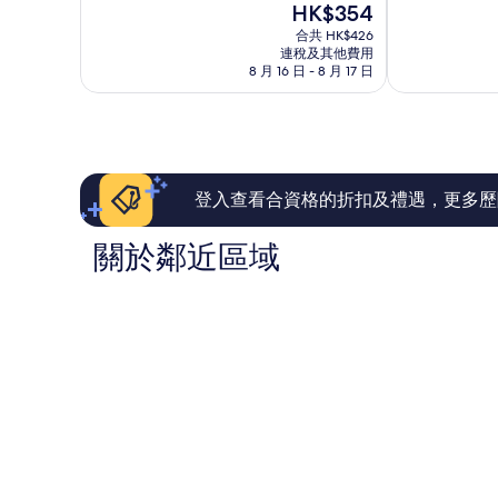
現
HK$354
分
分
售
為
為
合共 HK$426
HK$354
連稅及其他費用
10
10
8 月 16 日 - 8 月 17 日
分)，
分)，
很
卓
好，
越，
557
380
則
則
評
評
價
價
登入查看合資格的折扣及禮遇，更多歷
篇
篇
評
評
關於鄰近區域
價
價