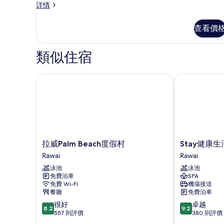
高
詳情
相
人
級
片
房
三
查看價
人
的
房
相
詳
類似住宿
情
片
拉威Palm Beach度假村
Stay健康生
拉
Stay
拉威Palm Beach度假村
Stay健康
威
健
Rawai
Rawai
Palm
康
泳池
泳池
Beach
生
免費泊車
SPA
度
活
免費 Wi-Fi
機場接送
假
度
餐廳
免費泊車
村
假
8.2
9.2
很好
卓越
Rawai
村
8.2
9.2
分
分
557 則評價
380 則評價
Rawai
(滿
(滿