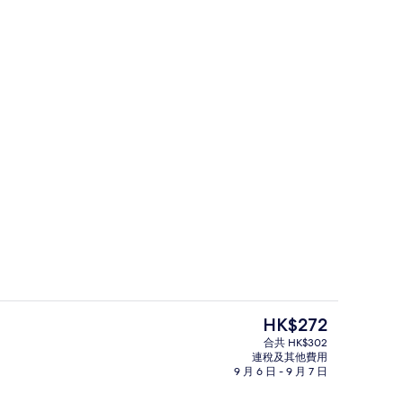
家庭別墅, 泳池景 | 高級寢具、羽絨
現
HK$272
價
合共 HK$302
HK$272
連稅及其他費用
浴缸、溫泉/礦物泉、身體療程、水療、泰式按摩
桑拿、熱水浴缸、溫泉/礦物泉、身體
9 月 6 日 - 9 月 7 日