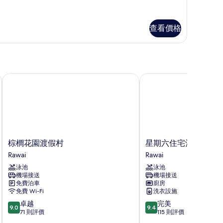
ueen/Twin
ith
oom
eaview
th
的
aview
查看價格
相
片
棕櫚花園渡假村
星期六住宅酒店 - 布朗
棕
星
棕櫚花園渡假村
星期六住宅酒店 - 布
櫚
期
Rawai
Rawai
花
六
泳池
泳池
園
住
機場接送
機場接送
渡
宅
免費泊車
廚房
假
酒
免費 Wi-Fi
洗衣設施
村
店
9.0
9.4
卓越
完美
Rawai
-
9.0
9.4
分
分
71 則評價
115 則評價
布
(滿
(滿
朗