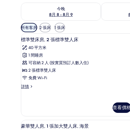
查看今晚 8月 8 - 8月 9的可訂空房
查看明日 8月 9
今晚
8月 8 - 8月 9
可
所有客房
2 張床
1 張床
用
高級寢具、羽絨被、隔音、免
載
嘅
4
標準雙床房, 2 張標準雙人床
入
客
40 平方米
房
所
1 間睡房
篩
有
可容納 2 人 (按實質預訂人數入住)
選
標
條
2 張標準雙人床
準
件
免費 Wi-Fi
雙
標
詳情
床
準
房,
雙
床
2
房,
查看價
張
2
張
標
豪華雙人房, 1 張加大雙人床,
載
標
8
準
豪華雙人房, 1 張加大雙人床, 海景
準