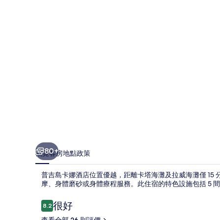
酒
店
相
片
集
80+
概覽
客房
地點
政策
普吉島卡娜酒店位置優越，距離卡塔海灘及拉威海灘僅 15 
摩、身體磨砂或身體療程服務。此住宿的特色設施包括 5 
評
很好
8.2
8.2 分，滿分 10 分，
價
查看全部 26 則評價