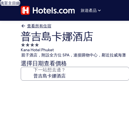
跳至主目錄
旅遊產品
查看所有住宿
普吉島卡娜酒店
4.0
Kana Hotel Phuket
星
親子酒店，附設全方位 SPA，連接購物中心，鄰近拉威海灘
級
選擇日期查看價格
住
下一站想去邊？
宿
普
吉
島
卡
娜