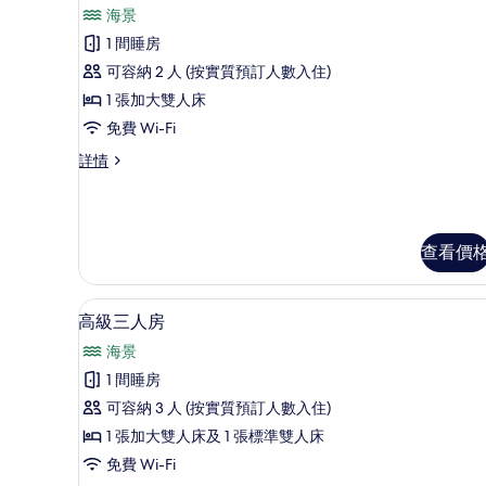
入
雙
雙
海景
所
人
人
1 間睡房
床
有
床
詳
可容納 2 人 (按實質預訂人數入住)
豪
情
的
1 張加大雙人床
華
相
免費 Wi-Fi
雙
片
豪
詳情
人
華
房,
雙
人
1
房,
張
查看價
1
張
加
加
大
高級三人房 | 高級寢具、羽絨
載
大
10
高級三人房
雙
雙
入
海景
人
人
所
床,
1 間睡房
床,
有
海
可容納 3 人 (按實質預訂人數入住)
景
海
高
詳
1 張加大雙人床及 1 張標準雙人床
景
級
情
免費 Wi-Fi
的
三