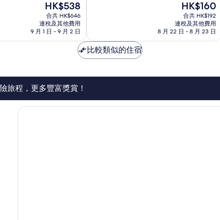
現
現
HK$538
HK$160
分
售
售
為
合共 HK$646
合共 HK$192
HK$538
HK$160
連稅及其他費用
連稅及其他費用
10
9 月 1 日 - 9 月 2 日
8 月 22 日 - 8 月 23 日
分)，
不
比較類似的住宿
錯，
189
則
評
價
險旅程，更多豐富獎賞！
篇
評
價