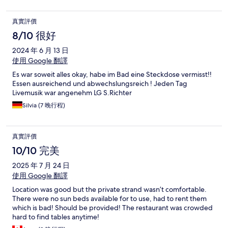
真實評價
8/10 很好
2024 年 6 月 13 日
使用 Google 翻譯
Es war soweit alles okay, habe im Bad eine Steckdose vermisst!!
Essen ausreichend und abwechslungsreich ! Jeden Tag
Livemusik war angenehm LG S.Richter
Silvia (7 晚行程)
真實評價
10/10 完美
2025 年 7 月 24 日
使用 Google 翻譯
Location was good but the private strand wasn’t comfortable.
There were no sun beds available for to use, had to rent them
which is bad! Should be provided! The restaurant was crowded
hard to find tables anytime!