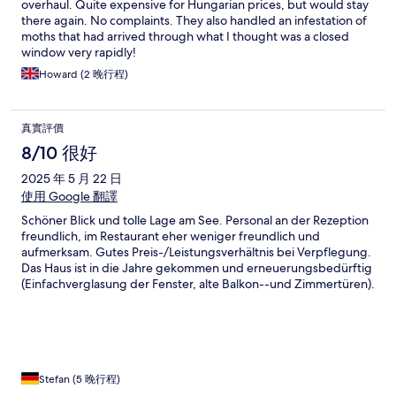
overhaul. Quite expensive for Hungarian prices, but would stay
there again. No complaints. They also handled an infestation of
moths that had arrived through what I thought was a closed
window very rapidly!
Howard (2 晚行程)
真實評價
8/10 很好
2025 年 5 月 22 日
使用 Google 翻譯
Schöner Blick und tolle Lage am See. Personal an der Rezeption
freundlich, im Restaurant eher weniger freundlich und
aufmerksam. Gutes Preis-/Leistungsverhältnis bei Verpflegung.
Das Haus ist in die Jahre gekommen und erneuerungsbedürftig
(Einfachverglasung der Fenster, alte Balkon--und Zimmertüren).
Stefan (5 晚行程)