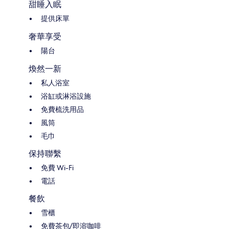
甜睡入眠
提供床單
奢華享受
陽台
煥然一新
私人浴室
浴缸或淋浴設施
免費梳洗用品
風筒
毛巾
保持聯繫
免費 Wi-Fi
電話
餐飲
雪櫃
免費茶包/即溶咖啡