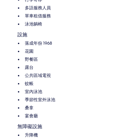
多語服務人員
單車租借服務
泳池躺椅
設施
落成年份 1968
花園
野餐區
露台
公共區域電視
蚊帳
室內泳池
季節性室外泳池
桑拿
宴會廳
無障礙設施
升降機