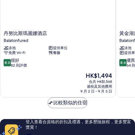
丹
黃
丹努比斯瑪麗娜酒店
黃金湖
努
金
Balatonfured
Balaton
比
湖
泳池
提供車位
泳池
斯
度
免費 Wi-Fi
餐廳
提供車
瑪
假
麗
村
8.0
8.6
很好
優異
8.0
8.6
娜
酒
分
分
82 則評價
64 
酒
店
(滿
(滿
現
HK$1,494
店
Balaton
分
分
售
Balatonfured
為
為
合共 HK$1,568
HK$1,494
連稅及其他費用
10
10
9 月 2 日 - 9 月 3 日
分)，
分)，
很
優
比較類似的住宿
好，
異，
82
64
則
則
評
評
登入查看合資格的折扣及禮遇，更多歷險旅程，更多豐富
價
價
獎賞！
篇
篇