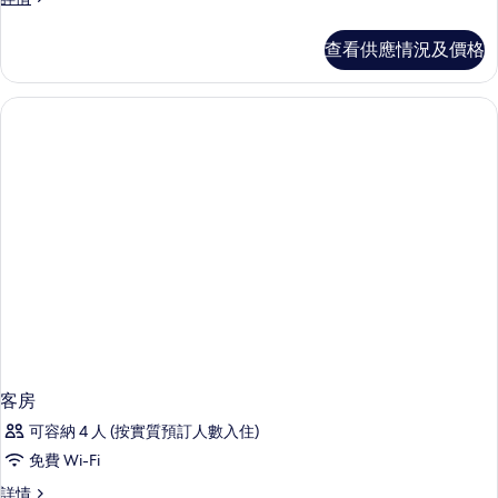
房
詳
查看供應情況及價格
情
客房
可容納 4 人 (按實質預訂人數入住)
免費 Wi-Fi
客
詳情