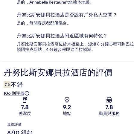
是的，Annabella Restaurant坐擁本地菜。
丹努比斯安娜貝拉酒店是否設有戶外私人空間？
是的，每間客房都配備陽台。
丹努比斯安娜貝拉酒店附近區域有何特色？
丹努比斯安娜貝拉酒店位於木板路上，短短 8 分鐘步程可到巴拉
頓阿拉克斯站，4 分鐘步程即達巴拉頓湖。
丹努比斯安娜貝拉酒店的評價
評
價
不錯
7.6
106 則評價
7.8
9.2
7.8
整潔度
地點
職員與服務
評
真實評價
價
8/10 很好