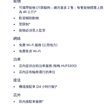
寵物
可攜帶寵物 (只限貓狗；總共最多 2 隻；每隻寵物體重上限
為 45 公斤)*
歡迎輔助動物
受限制*
寵物必須受人監管
網絡
免費 Wi-Fi 服務 (公用地方)
免費客房 Wi-Fi
泊車
店內提供自助泊車服務 (每晚 HUF3300)
店內設有輪椅通行的車位
接送
機場接駁車 (24 小時行駛)*
店外
區內接駁車服務*