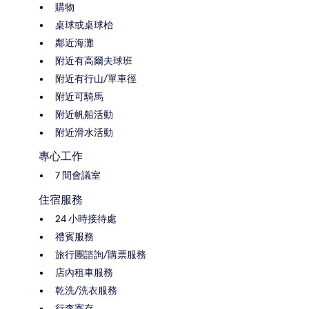
購物
桌球或桌球枱
鄰近海灘
附近有高爾夫球班
附近有行山/單車徑
附近可騎馬
附近帆船活動
附近滑水活動
專心工作
7 間會議室
住宿服務
24 小時接待處
禮賓服務
旅行團諮詢/購票服務
店內租車服務
乾洗/洗衣服務
行李寄存