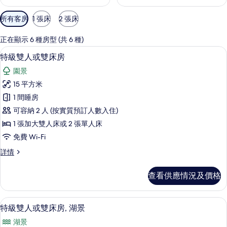
可
所有客房
1 張床
2 張床
用
嘅
正在顯示 6 種房型 (共 6 種)
客
特級雙人或雙床房 | 房內夾萬、免費 Wi
載
7
特級雙人或雙床房
房
入
篩
園景
所
選
15 平方米
有
條
1 間睡房
特
件
可容納 2 人 (按實質預訂人數入住)
級
1 張加大雙人床或 2 張單人床
雙
免費 Wi-Fi
人
特
詳情
或
級
雙
雙
查看供應情況及價格
人
床
或
房
雙
特級雙人或雙床房, 湖景 | 房內夾萬、免費
載
8
床
特級雙人或雙床房, 湖景
的
入
房
相
湖景
詳