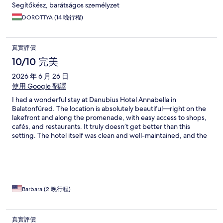
Segítőkész, barátságos személyzet
DOROTTYA (14 晚行程)
真實評價
10/10 完美
2026 年 6 月 26 日
使用 Google 翻譯
I had a wonderful stay at Danubius Hotel Annabella in
Balatonfüred. The location is absolutely beautiful—right on the
lakefront and along the promenade, with easy access to shops,
cafés, and restaurants. It truly doesn’t get better than this
setting. The hotel itself was clean and well-maintained, and the
amenities made our stay especially enjoyable. The pools and
saunas were fantastic, and having access to a private beach was
a real highlight. The food was amazing at the hotel restaurant!
What stood out most was the exceptional service. A special
thank you to the staff and manager, who were incredibly helpful
and accommodating, especially with arranging an early check-
Barbara (2 晚行程)
in. Their kindness and professionalism made a great stay even
better. I will gladly return with my family and highly recommend
this hotel to anyone visiting Balatonfüred.
真實評價