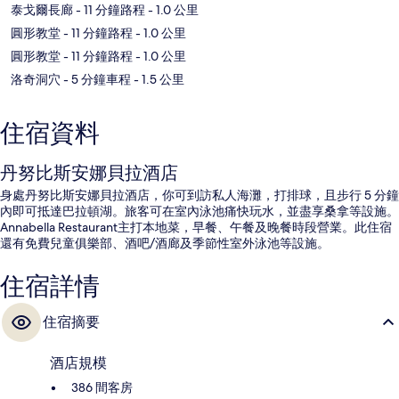
泰戈爾長廊
- 11 分鐘路程
- 1.0 公里
圓形教堂
- 11 分鐘路程
- 1.0 公里
圓形教堂
- 11 分鐘路程
- 1.0 公里
洛奇洞穴
- 5 分鐘車程
- 1.5 公里
住宿資料
丹努比斯安娜貝拉酒店
身處丹努比斯安娜貝拉酒店，你可到訪私人海灘，打排球，且步行 5 分鐘
內即可抵達巴拉頓湖。旅客可在室內泳池痛快玩水，並盡享桑拿等設施。
Annabella Restaurant主打本地菜，早餐、午餐及晚餐時段營業。此住宿
還有免費兒童俱樂部、酒吧/酒廊及季節性室外泳池等設施。
住宿詳情
住宿摘要
酒店規模
386 間客房