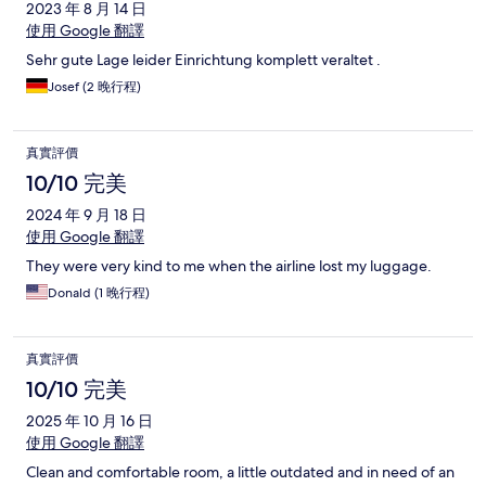
2023 年 8 月 14 日
使用 Google 翻譯
Sehr gute Lage leider Einrichtung komplett veraltet .
Josef (2 晚行程)
真實評價
10/10 完美
2024 年 9 月 18 日
使用 Google 翻譯
They were very kind to me when the airline lost my luggage.
Donald (1 晚行程)
真實評價
10/10 完美
2025 年 10 月 16 日
使用 Google 翻譯
Clean and comfortable room, a little outdated and in need of an