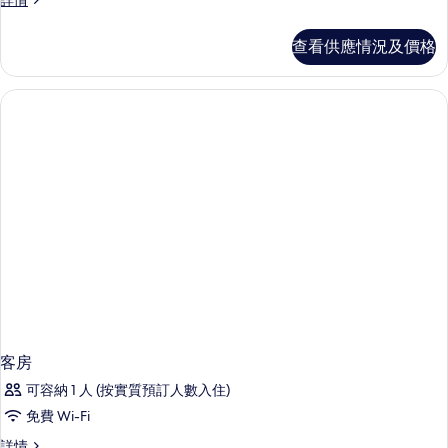
詳情
的
級
相
客
查看供應情況及價格
房
片
詳
情
客房
可容納 1 人 (按實質預訂人數入住)
免費 Wi-Fi
客
詳情