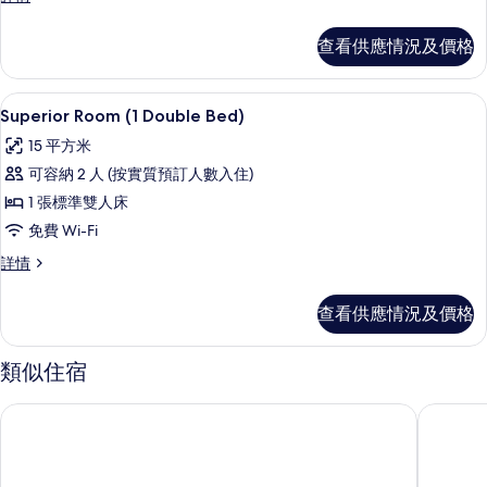
房
詳
查看供應情況及價格
情
房內夾萬、免費 Wi-Fi、床單
載
7
Superior Room (1 Double Bed)
入
15 平方米
所
可容納 2 人 (按實質預訂人數入住)
有
1 張標準雙人床
Superior
免費 Wi-Fi
Room
Superior
詳情
(1
Room
Double
(1
查看供應情況及價格
Bed)
Double
的
Bed)
詳
類似住宿
相
情
片
丹努比斯瑪麗娜酒店
黃金湖度