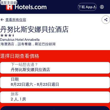
跳至主目錄
下載 App
查看所有住宿
丹努比斯安娜貝拉酒店
3.5
Danubius Hotel Annabella
星
海灘酒店，設有餐廳，鄰近巴拉頓湖
級
住
選擇日期查看價格
宿
下一站想去邊？
日期
旅客