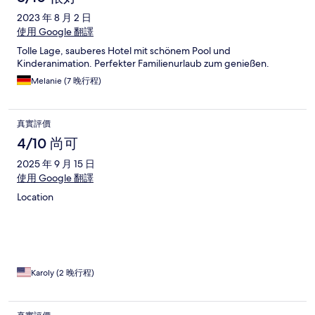
2023 年 8 月 2 日
使用 Google 翻譯
Tolle Lage, sauberes Hotel mit schönem Pool und
Kinderanimation. Perfekter Familienurlaub zum genießen.
Melanie (7 晚行程)
真實評價
4/10 尚可
2025 年 9 月 15 日
使用 Google 翻譯
Location
Karoly (2 晚行程)