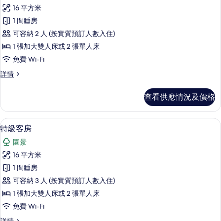
所
情
片
16 平方米
有
1 間睡房
特
可容納 2 人 (按實質預訂人數入住)
級
1 張加大雙人床或 2 張單人床
雙
免費 Wi-Fi
人
特
詳情
或
級
雙
雙
查看供應情況及價格
人
床
或
房,
雙
特級客房 | 房內夾萬、免費 Wi-Fi、床
載
6
床
特級客房
湖
入
房,
景
園景
湖
所
景
的
16 平方米
有
詳
相
1 間睡房
情
特
片
可容納 3 人 (按實質預訂人數入住)
級
1 張加大雙人床或 2 張單人床
客
免費 Wi-Fi
房
特