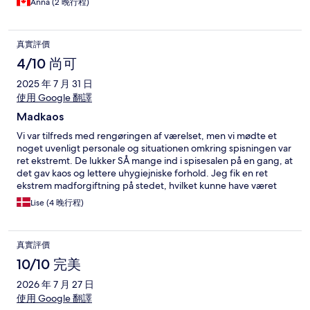
Anna (2 晚行程)
真實評價
4/10 尚可
2025 年 7 月 31 日
使用 Google 翻譯
Madkaos
Vi var tilfreds med rengøringen af værelset, men vi mødte et
noget uvenligt personale og situationen omkring spisningen var
ret ekstremt. De lukker SÅ mange ind i spisesalen på en gang, at
det gav kaos og lettere uhygiejniske forhold. Jeg fik en ret
ekstrem madforgiftning på stedet, hvilket kunne have været
undgået, hvis man delte spisningen op i tre-fire afdelinger.
Lise (4 晚行程)
真實評價
10/10 完美
2026 年 7 月 27 日
使用 Google 翻譯