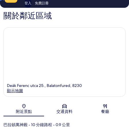
評
評
登入
免費註冊
價
價
關於鄰近區域
Deák Ferenc utca 25., Balatonfured, 8230
顯示地圖
地圖
附近景點
交通資料
餐廳
巴拉頓萬神殿
- 10 分鐘路程
- 0.9 公里