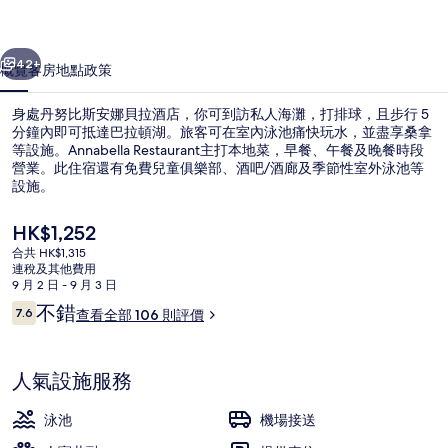
貝
一個
下一個
拉
42+
概覽
客房
地點
政策
酒
身處丹努比斯安娜貝拉酒店，你可到訪私人海灘，打排球，且步行 5
店
分鐘內即可抵達巴拉頓湖。旅客可在室內泳池痛快玩水，並盡享桑拿
等設施。Annabella Restaurant主打本地菜，早餐、午餐及晚餐時段
相
營業。此住宿還有免費兒童俱樂部、酒吧/酒廊及季節性室外泳池等
片
設施。
集
現
HK$1,252
價
合共 HK$1,315
HK$1,252
連稅及其他費用
外觀
9 月 2 日 - 9 月 3 日
評
不錯
7.6
查看全部 106 則評價
7.6 分，滿分 10 分，
價
人氣設施服務
泳池
機場接送