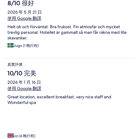
8/10 很好
2026 年 5 月 21 日
使用 Google 翻譯
Helt ok och förväntat. Bra frukost. Fin atmosfär och mycket
trevlig personal. Hotellet är gammalt så man får räkna med lite
skavanker.
Jugo (1 晚行程)
真實評價
10/10 完美
2026 年 1 月 16 日
使用 Google 翻譯
Great location, excellent breakfast, very nice staff and
Wonderful spa
Liz (4 晚行程)