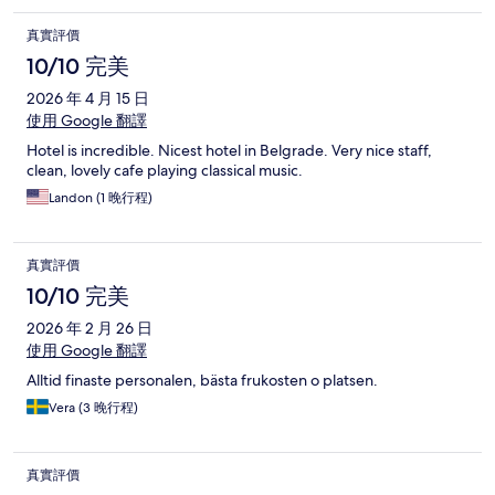
真實評價
10/10 完美
2026 年 4 月 15 日
使用 Google 翻譯
Hotel is incredible. Nicest hotel in Belgrade. Very nice staff,
clean, lovely cafe playing classical music.
Landon (1 晚行程)
真實評價
10/10 完美
2026 年 2 月 26 日
使用 Google 翻譯
Alltid finaste personalen, bästa frukosten o platsen.
Vera (3 晚行程)
真實評價