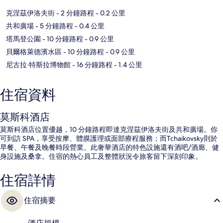
克涅茲伊洛夫街
- 2 分鐘路程
- 0.2 公里
共和廣場
- 5 分鐘路程
- 0.4 公里
塔馬登公園
- 10 分鐘路程
- 0.9 公里
貝爾格萊德濱水區
- 10 分鐘路程
- 0.9 公里
尼古拉‧特斯拉博物館
- 16 分鐘路程
- 1.4 公里
住宿資料
莫斯科酒店
莫斯科酒店位置優越，10 分鐘路程即達克涅茲伊洛夫街及共和廣場。你
可到訪 SPA，享受按摩、體膜護理或面部療程服務；而Tchaikovsky則於
早餐、午餐及晚餐時段營業。此奢華酒店的特色設施還有酒吧/酒廊、健
身設施及桑拿。住宿的熱心員工及整體狀況令旅客留下深刻印象。
住宿詳情
住宿摘要