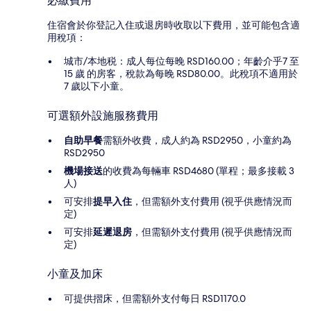
必繳費用
住宿會於你登記入住或退房時收取以下費用，並可能包含適
用稅項：
城市/本地税：成人每位每晚 RSD160.00；年齡介乎7 至
15 歲 的房客，稅款為每晚 RSD80.00。此稅項不適用於
7 歲以下小童。
可選額外設施服務費用
自助早餐
需額外收費，成人約為 RSD2950，小童約為
RSD2950
機場接送
的收費為每輛車 RSD4680 (單程；最多接載 3
人)
可安排
提早入住
，但需額外支付費用 (視乎供應情況而
定)
可安排
延遲退房
，但需額外支付費用 (視乎供應情況而
定)
小童及加床
可提供摺床，但需額外支付每日 RSD1170.0