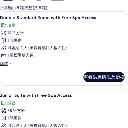
用
嘅
正在顯示 8 種房型 (共 8 種)
客
防敏寢具、特厚豪華床墊、迷你吧、房
載
7
Double Standard Room with Free Spa Access
房
入
篩
城景
所
選
19 平方米
有
條
1 間睡房
Double
件
可容納 2 人 (按實質預訂人數入住)
Standard
1 張標準雙人床
Room
with
Double
詳情
Standard
Free
Room
Spa
查看供應情況及價格
with
Access
Free
Spa
的
Junior Suite with Free Spa Access |
載
6
Access
Junior Suite with Free Spa Access
相
入
詳
城景
片
情
所
38 平方米
有
1 間睡房
Junior
可容納 3 人 (按實質預訂人數入住)