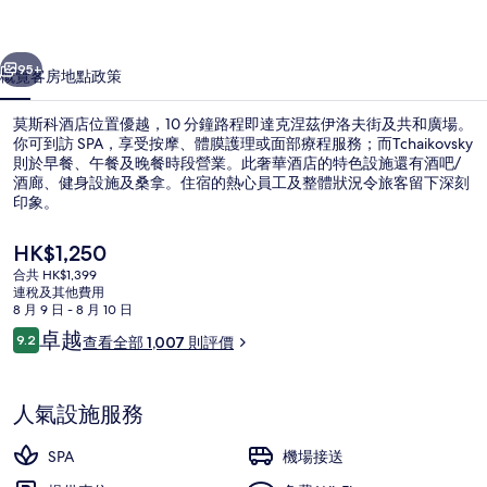
片
一個
下一個
集
95+
概覽
客房
地點
政策
莫斯科酒店位置優越，10 分鐘路程即達克涅茲伊洛夫街及共和廣場。
你可到訪 SPA，享受按摩、體膜護理或面部療程服務；而Tchaikovsky
則於早餐、午餐及晚餐時段營業。此奢華酒店的特色設施還有酒吧/
酒廊、健身設施及桑拿。住宿的熱心員工及整體狀況令旅客留下深刻
印象。
現
HK$1,250
價
合共 HK$1,399
HK$1,250
連稅及其他費用
外觀
8 月 9 日 - 8 月 10 日
評
卓越
9.2
查看全部 1,007 則評價
9.2 分，滿分 10 分，
價
人氣設施服務
SPA
機場接送