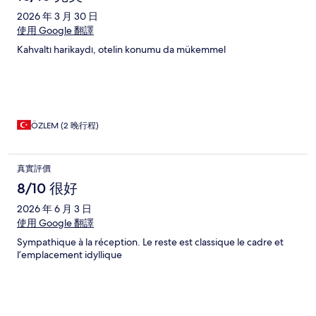
2026 年 3 月 30 日
使用 Google 翻譯
Kahvaltı harikaydı, otelin konumu da mükemmel
ÖZLEM (2 晚行程)
真實評價
8/10 很好
2026 年 6 月 3 日
使用 Google 翻譯
Sympathique à la réception. Le reste est classique le cadre et
l’emplacement idyllique