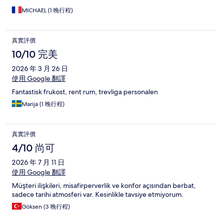
MICHAEL (1 晚行程)
真實評價
10/10 完美
2026 年 3 月 26 日
使用 Google 翻譯
Fantastisk frukost, rent rum, trevliga personalen
Marija (1 晚行程)
真實評價
4/10 尚可
2026 年 7 月 11 日
使用 Google 翻譯
Müşteri ilişkileri, misafirperverlik ve konfor açısından berbat,
sadece tarihi atmosferi var. Kesinlikle tavsiye etmiyorum.
Göksen (3 晚行程)