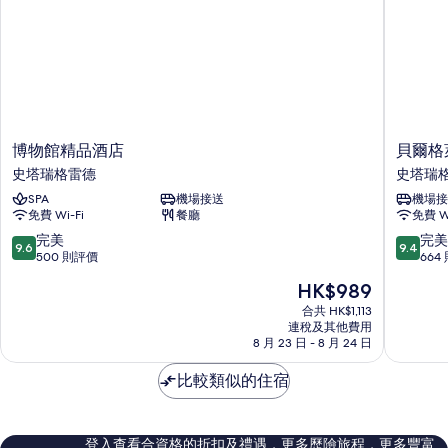
相
片
博
貝
博物館精品酒店
貝爾格
物
爾
史塔瑞格雷德
史塔瑞
館
格
SPA
機場接送
機場接
精
萊
免費 Wi-Fi
餐廳
免費 Wi
品
德
酒
城
9.6
9.4
完美
完美
9.6
9.4
店
市
分
分
500 則評價
664
史
中
(滿
(滿
現
HK$989
塔
心
分
分
售
瑞
萬
為
為
合共 HK$1,113
HK$989
格
連稅及其他費用
怡
10
10
8 月 23 日 - 8 月 24 日
雷
酒
分)，
分)，
德
店
完
完
比較類似的住宿
史
美，
美，
塔
500
664
瑞
則
則
格
評
評
登入查看合資格的折扣及禮遇，更多歷險旅程，更多豐富