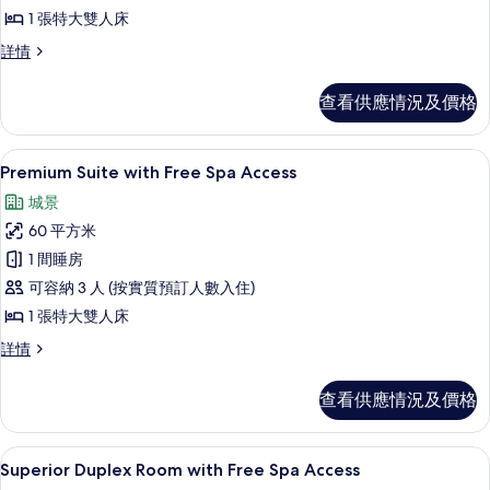
Suite
1 張特大雙人床
with
Free
Junior
詳情
Suite
Spa
with
Access
查看供應情況及價格
Free
的
Spa
Access
相
Premium Suite with Free Spa Access 
載
9
詳
Premium Suite with Free Spa Access
片
入
情
城景
所
60 平方米
有
1 間睡房
Premium
可容納 3 人 (按實質預訂人數入住)
Suite
1 張特大雙人床
with
Free
Premium
詳情
Suite
Spa
with
Access
查看供應情況及價格
Free
的
Spa
Access
相
Superior Duplex Room with F
載
7
詳
Superior Duplex Room with Free Spa Access
片
入
情