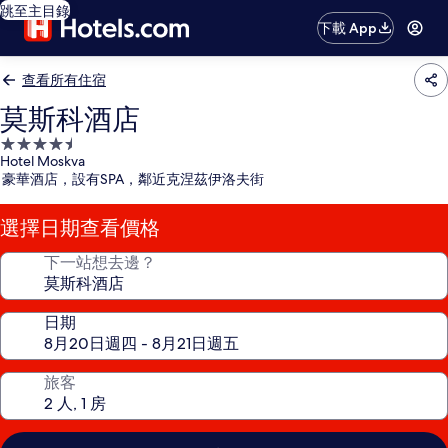
跳至主目錄
下載 App
查看所有住宿
莫斯科酒店
4.5
Hotel Moskva
星
豪華酒店，設有SPA，鄰近克涅茲伊洛夫街
級
住
選擇日期查看價格
宿
下一站想去邊？
日期
旅客