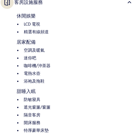
客房設施服務
休閒娛樂
LCD 電視
精選有線頻道
居家配備
空調及暖氣
迷你吧
咖啡機/沖茶器
電熱水壺
浴袍及拖鞋
甜睡入眠
防敏寢具
遮光窗簾/窗簾
隔音客房
開床服務
特厚豪華床墊