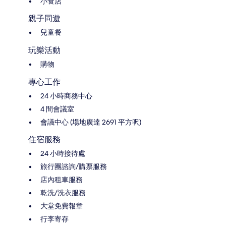
小食店
親子同遊
兒童餐
玩樂活動
購物
專心工作
24 小時商務中心
4 間會議室
會議中心 (場地廣達 2691 平方呎)
住宿服務
24 小時接待處
旅行團諮詢/購票服務
店內租車服務
乾洗/洗衣服務
大堂免費報章
行李寄存