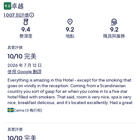
價
卓越
9.2
1,007 則評價
9.4
9.2
9.2
整潔度
地點
職員與服務
評
真實評價
價
10/10 完美
2026 年 7 月 12 日
使用 Google 翻譯
Everything is amazing in this Hotel - except for the smoking that
goes on vividly in the reception. Coming from a Scandinavian
country you sort of gasp for air when you come in to a five star
hotel filled with smokers. That said, room is very nice, spa is very
nice, breakfast delicious, and it’s located excellently. Had a great
stay.
Carina (3 晚行程)
真實評價
10/10 完美