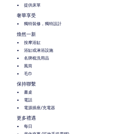
提供床單
奢華享受
獨特裝修，獨特設計
煥然一新
按摩浴缸
浴缸或淋浴設施
名牌梳洗用品
風筒
毛巾
保持聯繫
書桌
電話
電源插座/充電器
更多禮遇
每日
房內夾萬 (可放手提電腦)