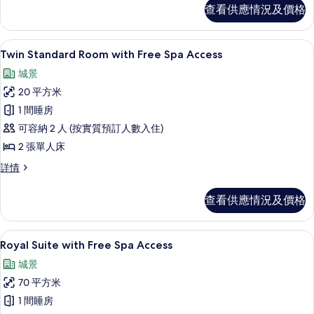
room
查看供應情況及價格
片
詳
情
Twin Standard Room with Fr
載
6
Twin Standard Room with Free Spa Access
入
城景
所
20 平方米
有
1 間睡房
Twin
可容納 2 人 (按實質預訂人數入住)
Standard
2 張單人床
Room
with
Twin
詳情
Standard
Free
Room
Spa
查看供應情況及價格
with
Access
Free
Spa
的
Royal Suite with Free Spa 
載
9
Access
Royal Suite with Free Spa Access
相
入
詳
城景
片
情
所
70 平方米
有
1 間睡房
Royal