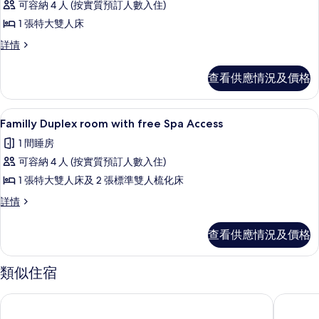
可容納 4 人 (按實質預訂人數入住)
Suite
1 張特大雙人床
with
Free
Royal
詳情
Suite
Spa
with
Access
查看供應情況及價格
Free
的
Spa
Access
相
Familly Duplex room with fr
載
2
詳
Familly Duplex room with free Spa Access
片
入
情
1 間睡房
所
可容納 4 人 (按實質預訂人數入住)
有
1 張特大雙人床及 2 張標準雙人梳化床
Familly
Familly
詳情
Duplex
Duplex
room
room
查看供應情況及價格
with
with
free
free
Spa
Spa
類似住宿
Access
Access
詳
博物館精品酒店
貝爾格萊
的
情