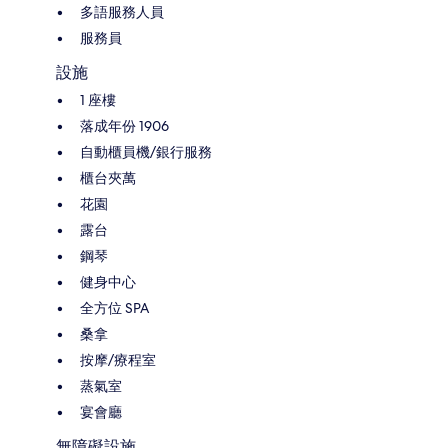
多語服務人員
服務員
設施
1 座樓
落成年份 1906
自動櫃員機/銀行服務
櫃台夾萬
花園
露台
鋼琴
健身中心
全方位 SPA
桑拿
按摩/療程室
蒸氣室
宴會廳
無障礙設施