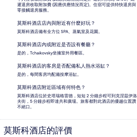
遲退房收取附加費 (因應供應情況而定)。住宿可提供特快退房與
零接觸退房服務。
莫斯科酒店店內與附近有什麼好玩？
莫斯科酒店備有全方位 SPA、蒸氣室及花園。
莫斯科酒店內或附近是否設有餐廳？
是的，Tchaikovsky坐擁室外用餐區。
莫斯科酒店的客房是否配備私人熱水浴缸？
是的，每間客房均配備按摩浴缸。
莫斯科酒店附近區域有何特色？
莫斯科酒店位於史塔瑞格雷德，短短 2 分鐘步程可到克涅茲伊洛
夫街，5 分鐘步程即達共和廣場。旅客都對此酒店的優越位置讚
不絕口。
莫斯科酒店的評價
評