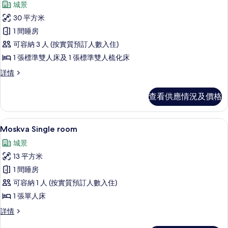
城景
所
30 平方米
有
1 間睡房
Superior
可容納 3 人 (按實質預訂人數入住)
Duplex
1 張標準雙人床及 1 張標準雙人梳化床
Room
with
Superior
詳情
Duplex
Free
Room
Spa
查看供應情況及價格
with
Access
Free
Spa
的
Moskva Single room | 防敏
載
4
Access
Moskva Single room
相
入
詳
城景
片
情
所
13 平方米
有
1 間睡房
Moskva
可容納 1 人 (按實質預訂人數入住)
Single
1 張單人床
room
的
Moskva
詳情
Single
相