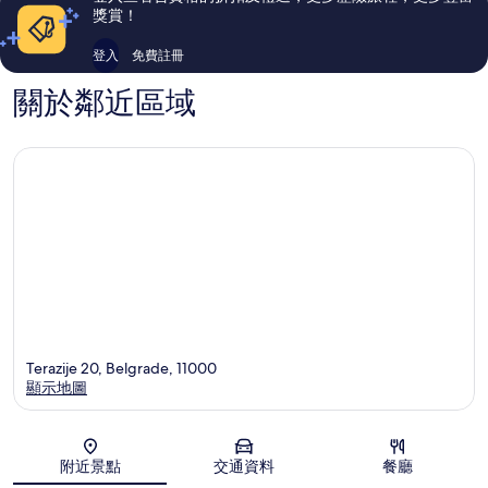
雷
價
價
獎賞！
德
篇
篇
評
評
登入
免費註冊
價
價
關於鄰近區域
Terazije 20, Belgrade, 11000
顯示地圖
地圖
附近景點
交通資料
餐廳