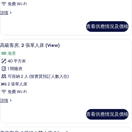
客
景
免費 Wi-Fi
(View)
房,
詳
(View)
尊
詳情
情
2
的
貴
張
客
相
查看供應情況及價格
房,
單
片
2
人
張
高級寢具、羽絨被、特厚豪華床墊、迷
載
9
單
床,
高級客房, 2 張單人床 (View)
入
人
海
海景
床,
所
濱
海
40 平方米
有
濱
風
1 間睡房
風
高
景
景
可容納 2 人 (按實質預訂人數入住)
級
詳
的
2 張單人床
情
客
相
免費 Wi-Fi
房,
片
高
詳情
2
級
張
客
查看供應情況及價格
房,
單
2
人
張
高級寢具、羽絨被、特厚豪華床墊、迷
載
6
單