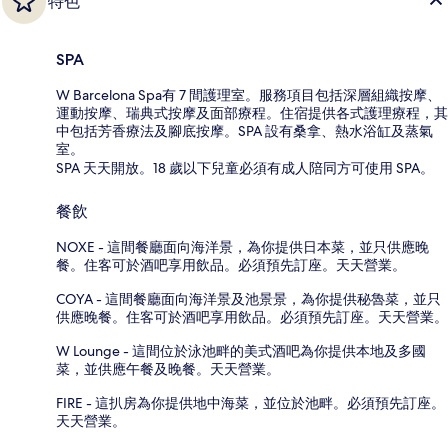
特色
SPA
W Barcelona Spa有 7 間護理室。服務項目包括深層組織按摩、
運動按摩、瑞典式按摩及面部療程。住宿提供各式護理療程，其
中包括芳香療法及腳底按摩。SPA 設有桑拿、熱水浴缸及蒸氣
室。
SPA 天天開放。18 歲以下兒童必須有成人陪同方可使用 SPA。
餐飲
NOXE - 這間餐廳面向海洋景，為你提供日本菜，並只供應晚
餐。住客可於酒吧享用飲品。必須預先訂座。天天營業。
COYA - 這間餐廳面向海洋景及池景景，為你提供秘魯菜，並只
供應晚餐。住客可於酒吧享用飲品。必須預先訂座。天天營業。
W Lounge - 這間位於泳池畔的美式酒吧為你提供本地及多國
菜，並供應午餐及晚餐。天天營業。
FIRE - 這扒房為你提供地中海菜，並位於池畔。必須預先訂座。
天天營業。