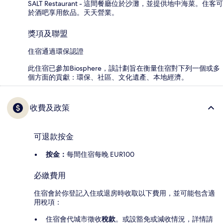
SALT Restaurant - 這間餐廳位於沙灘，並提供地中海菜。住客可
於酒吧享用飲品。天天營業。
獎項及聯盟
住宿通過環保認證
此住宿已參加Biosphere，該計劃旨在衡量住宿對下列一個或多
個方面的貢獻：環保、社區、文化遺產、本地經濟。
收費及政策
可退款按金
按金：
每間住宿每晚 EUR100
必繳費用
住宿會於你登記入住或退房時收取以下費用，並可能包含適
用稅項：
住宿會代城市徵收
稅款
。或設豁免或減收情況，詳情請