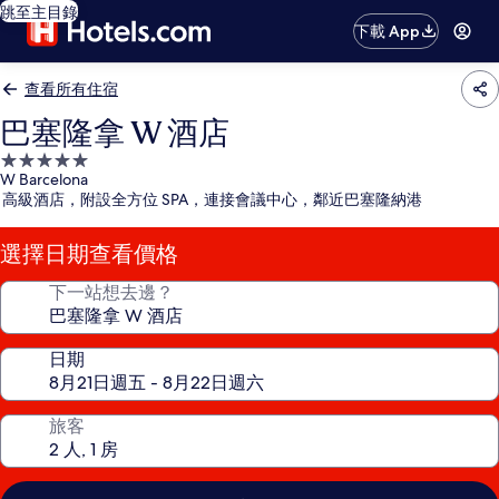
跳至主目錄
下載 App
查看所有住宿
巴塞隆拿 W 酒店
5.0
W Barcelona
星
高級酒店，附設全方位 SPA，連接會議中心，鄰近巴塞隆納港
級
住
選擇日期查看價格
宿
下一站想去邊？
日期
旅客