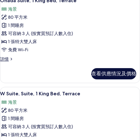
床,
Onada Suite, 1 King Bed, Terrace
相
入
人
轉
海景
片
床,
所
角
轉
80 平方米
有
角
的
1 間睡房
詳
Onada
相
情
可容納 3 人 (按實質預訂人數入住)
Suite,
片
1 張特大雙人床
1
免費 Wi-Fi
King
Bed,
Onada
詳情
Suite,
Terrace
1
的
查看供應情況及價格
King
相
Bed,
Terrace
片
W Suite, Suite, 1 King Bed, Terrace
載
7
詳
W Suite, Suite, 1 King Bed, Terrace
入
情
海景
所
80 平方米
有
1 間睡房
W
可容納 3 人 (按實質預訂人數入住)
Suite,
1 張特大雙人床
Suite,