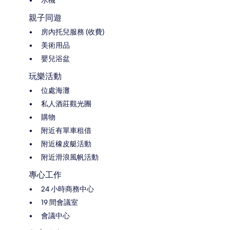
親子同遊
房內托兒服務 (收費)
美術用品
嬰兒浴盆
玩樂活動
位處海灘
私人酒莊觀光團
購物
附近有單車租借
附近橡皮艇活動
附近滑浪風帆活動
專心工作
24 小時商務中心
19 間會議室
會議中心