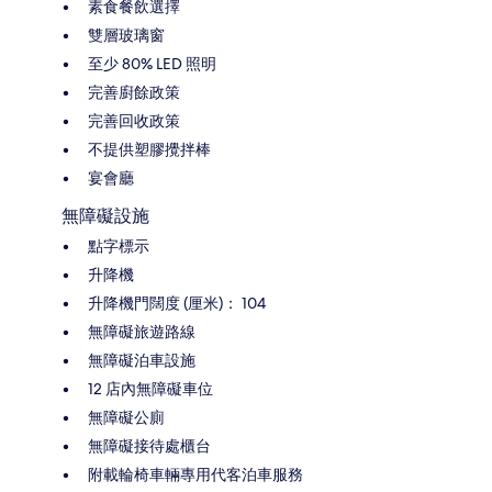
素食餐飲選擇
雙層玻璃窗
至少 80% LED 照明
完善廚餘政策
完善回收政策
不提供塑膠攪拌棒
宴會廳
無障礙設施
點字標示
升降機
升降機門闊度 (厘米)： 104
無障礙旅遊路線
無障礙泊車設施
12 店內無障礙車位
無障礙公廁
無障礙接待處櫃台
附載輪椅車輛專用代客泊車服務