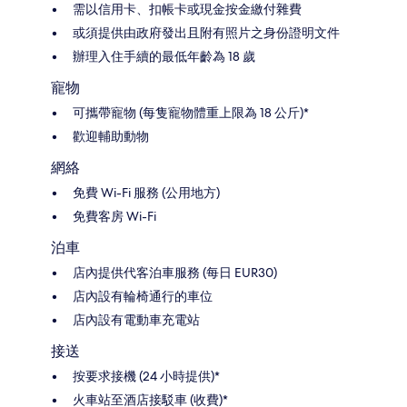
需以信用卡、扣帳卡或現金按金繳付雜費
或須提供由政府發出且附有照片之身份證明文件
辦理入住手續的最低年齡為 18 歲
寵物
可攜帶寵物 (每隻寵物體重上限為 18 公斤)*
歡迎輔助動物
網絡
免費 Wi-Fi 服務 (公用地方)
免費客房 Wi-Fi
泊車
店內提供代客泊車服務 (每日 EUR30)
店內設有輪椅通行的車位
店內設有電動車充電站
接送
按要求接機 (24 小時提供)*
火車站至酒店接駁車 (收費)*