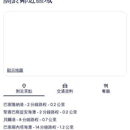
顯示地圖
附近景點
交通資料
餐廳
地圖
巴塞隆納港
- 2 分鐘路程
- 0.2 公里
聖賽巴斯提安海灘
- 2 分鐘路程
- 0.2 公里
貝爾港
- 8 分鐘路程
- 0.7 公里
巴塞羅內塔海灘
- 14 分鐘路程
- 1.2 公里