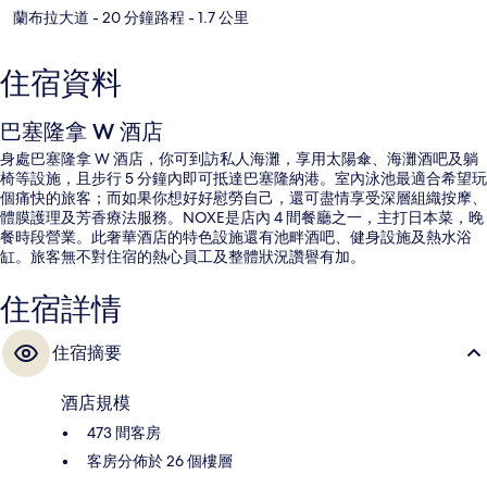
蘭布拉大道
- 20 分鐘路程
- 1.7 公里
住宿資料
巴塞隆拿 W 酒店
身處巴塞隆拿 W 酒店，你可到訪私人海灘，享用太陽傘、海灘酒吧及躺
椅等設施，且步行 5 分鐘內即可抵達巴塞隆納港。室內泳池最適合希望玩
個痛快的旅客；而如果你想好好慰勞自己，還可盡情享受深層組織按摩、
體膜護理及芳香療法服務。NOXE是店內 4 間餐廳之一，主打日本菜，晚
餐時段營業。此奢華酒店的特色設施還有池畔酒吧、健身設施及熱水浴
缸。旅客無不對住宿的熱心員工及整體狀況讚譽有加。
住宿詳情
住宿摘要
酒店規模
473 間客房
客房分佈於 26 個樓層