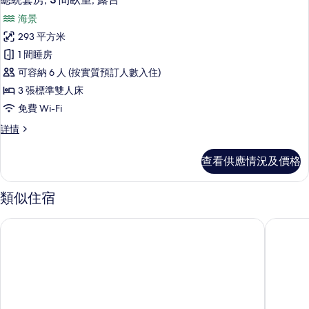
的
入
台
相
海景
詳
所
片
情
293 平方米
有
1 間睡房
總
可容納 6 人 (按實質預訂人數入住)
統
3 張標準雙人床
套
免費 Wi-Fi
房,
總
詳情
3
統
間
套
查看供應情況及價格
房,
臥
3
室,
間
類似住宿
臥
露
室,
台
巴塞隆拿藝術酒店
巴塞隆拿
露
的
台
詳
相
情
片