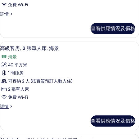
客
相
免費 Wi-Fi
房,
片
高
詳情
1
級
張
客
查看供應情況及價格
房,
特
1
大
張
高級寢具、羽絨被、特厚豪華床墊、迷
載
7
特
雙
高級客房, 2 張單人床, 海景
入
大
人
海景
雙
所
床,
人
40 平方米
有
床,
海
1 間睡房
海
高
景
景
可容納 2 人 (按實質預訂人數入住)
級
詳
的
2 張單人床
情
客
相
免費 Wi-Fi
房,
片
高
詳情
2
級
張
客
查看供應情況及價格
房,
單
2
人
張
高級寢具、羽絨被、特厚豪華床墊、迷
載