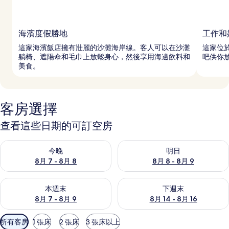
海濱度假勝地
工作和
這家海濱飯店擁有壯麗的沙灘海岸線。客人可以在沙灘
這家位於
躺椅、遮陽傘和毛巾上放鬆身心，然後享用海邊飲料和
吧供你
美食。
客房選擇
查看這些日期的可訂空房
查看今晚 8月 7 - 8月 8的可訂空房
查看明日 8月 8 - 8月 9的可訂
今晚
明日
8月 7 - 8月 8
8月 8 - 8月 9
查看本週末 8月 7 - 8月 9的可訂空房
查看下週末 8月 14 - 8月 16
本週末
下週末
8月 7 - 8月 9
8月 14 - 8月 16
可
所有客房
1 張床
2 張床
3 張床以上