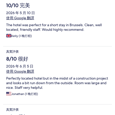
10/10 完美
2026 年 5 月 10 日
使用 Google 翻譯
The hotel was perfect for a short stay in Brussels. Clean, well
located, friendly staff. Would highly recommend.
Kelly (1 晚行程)
真實評價
8/10 很好
2026 年 6 月 5 日
使用 Google 翻譯
Perfectly located hotel but in the midst of a construction project
and looks a bit run down from the outside. Room was large and
nice. Staff very helpful.
Jonathan (1 晚行程)
真實評價