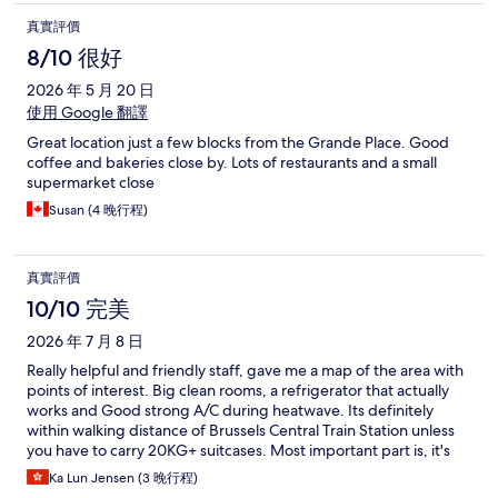
真實評價
8/10 很好
2026 年 5 月 20 日
使用 Google 翻譯
Great location just a few blocks from the Grande Place. Good
coffee and bakeries close by. Lots of restaurants and a small
supermarket close
Susan (4 晚行程)
真實評價
10/10 完美
2026 年 7 月 8 日
Really helpful and friendly staff, gave me a map of the area with
points of interest. Big clean rooms, a refrigerator that actually
works and Good strong A/C during heatwave. Its definitely
within walking distance of Brussels Central Train Station unless
you have to carry 20KG+ suitcases. Most important part is, it's
far away from the loud bars near city center. Really good value
Ka Lun Jensen (3 晚行程)
for money.