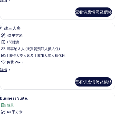
詳情
的
政
相
客
查看供應情況及價格
房
片
詳
情
高級寢具、Select Comfort 床墊、
載
7
行政三人房
入
40 平方米
所
1 間睡房
有
可容納 3 人 (按實質預訂人數入住)
行
1 張特大雙人床及 1 張加大單人梳化床
政
免費 Wi-Fi
三
行
詳情
人
政
房
三
查看供應情況及價格
人
的
房
相
詳
高級寢具、Select Comfort 床墊、
載
7
情
Business Suite.
片
入
城景
所
40 平方米