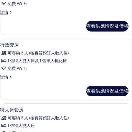
免費 Wi-Fi
的
Handicap
詳情
相
Room
片
詳
查看供應情況及價格
情
高級寢具、Select Comfort 床墊、
載
9
行政套房
入
可容納 3 人 (按實質預訂人數入住)
所
1 張特大雙人床及 1 張單人梳化床
有
免費 Wi-Fi
行
行
詳情
政
政
套
套
查看供應情況及價格
房
房
詳
的
情
高級寢具、Select Comfort 床墊、
載
10
特大床套房
相
入
片
可容納 2 人 (按實質預訂人數入住)
所
1 張特大雙人床
有