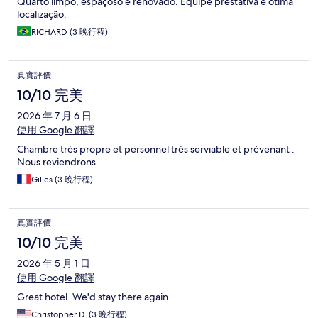
Quarto limpo, espaçoso e renovado. Equipe prestativa e ótima
localização.
RICHARD (3 晚行程)
真實評價
10/10 完美
2026 年 7 月 6 日
使用 Google 翻譯
Chambre très propre et personnel très serviable et prévenant .
Nous reviendrons
Gilles (3 晚行程)
真實評價
10/10 完美
2026 年 5 月 1 日
使用 Google 翻譯
Great hotel. We'd stay there again.
Christopher D. (3 晚行程)