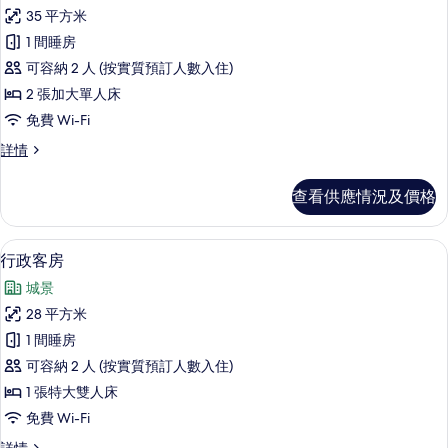
入
35 平方米
所
1 間睡房
有
可容納 2 人 (按實質預訂人數入住)
Attic
2 張加大單人床
Twin
免費 Wi-Fi
的
Attic
詳情
相
Twin
片
詳
查看供應情況及價格
情
行政客房 | 高級寢具、Select Comf
載
12
行政客房
入
城景
所
28 平方米
有
1 間睡房
行
可容納 2 人 (按實質預訂人數入住)
政
1 張特大雙人床
客
免費 Wi-Fi
房
行