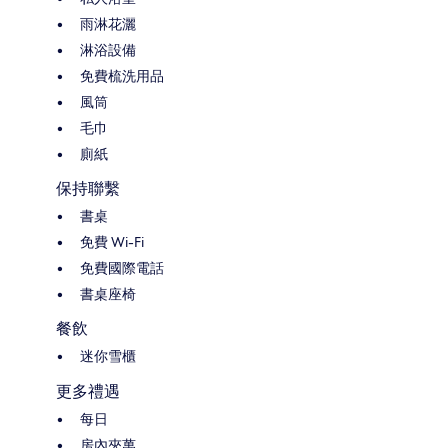
雨淋花灑
淋浴設備
免費梳洗用品
風筒
毛巾
廁紙
保持聯繫
書桌
免費 Wi-Fi
免費國際電話
書桌座椅
餐飲
迷你雪櫃
更多禮遇
每日
房內夾萬