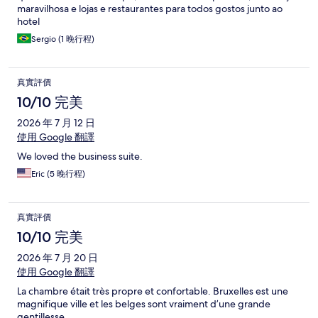
maravilhosa e lojas e restaurantes para todos gostos junto ao
hotel
Sergio (1 晚行程)
真實評價
10/10 完美
2026 年 7 月 12 日
使用 Google 翻譯
We loved the business suite.
Eric (5 晚行程)
真實評價
10/10 完美
2026 年 7 月 20 日
使用 Google 翻譯
La chambre était très propre et confortable. Bruxelles est une
magnifique ville et les belges sont vraiment d’une grande
gentillesse.