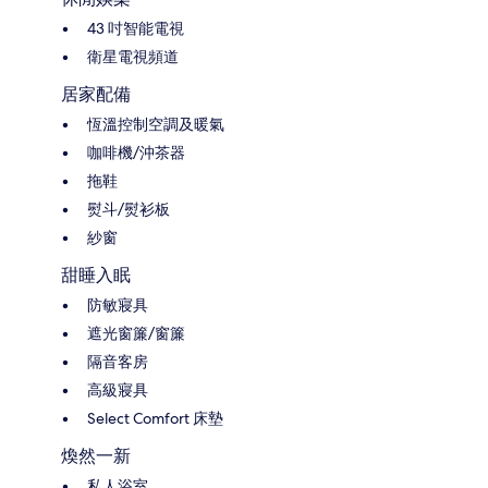
43 吋智能電視
衛星電視頻道
居家配備
恆溫控制空調及暖氣
咖啡機/沖茶器
拖鞋
熨斗/熨衫板
紗窗
甜睡入眠
防敏寢具
遮光窗簾/窗簾
隔音客房
高級寢具
Select Comfort 床墊
煥然一新
私人浴室