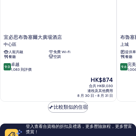
相
片
宜
布
宜必思布魯塞爾大廣場酒店
布魯塞
必
魯
中心區
上城
思
塞
人寵共融
免費 Wi-Fi
提供車
布
爾
餐廳
空調
餐廳
魯
中
塞
央
9.0
9.6
卓越
完美
9.0
9.6
爾
枕
分
分
1,083 則評價
1,0
大
頭
(滿
(滿
現
HK$874
廣
市
分
分
售
場
酒
為
為
合共 HK$1,030
HK$874
酒
連稅及其他費用
店
10
10
8 月 30 日 - 8 月 31 日
店
上
分)，
分)，
中
城
卓
完
比較類似的住宿
心
越，
美，
區
1,083
1,006
則
則
評
評
登入查看合資格的折扣及禮遇，更多歷險旅程，更多豐富
價
價
獎賞！
篇
篇