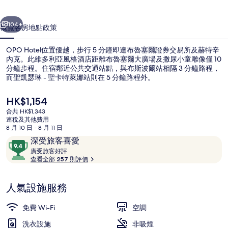
一個
下一個
104+
概覽
客房
地點
政策
OPO Hotel位置優越，步行 5 分鐘即達布魯塞爾證券交易所及赫特辛
內克。此維多利亞風格酒店距離布魯塞爾大廣場及撒尿小童雕像僅 10
分鐘步程。住宿鄰近公共交通站點，與布斯波爾站相隔 3 分鐘路程，
而聖凱瑟琳 - 聖卡特萊娜站則在 5 分鐘路程外。
現
HK$1,154
價
合共 HK$1,343
HK$1,154
連稅及其他費用
8 月 10 日 - 8 月 11 日
外觀
評
9.4
深受旅客喜愛
價
廣
分
廣受旅客好評
受
查看全部 257 則評價
(滿
旅
分
客
為
人氣設施服務
好
10
評
分)，
免費 Wi-Fi
空調
深
洗衣設施
非吸煙